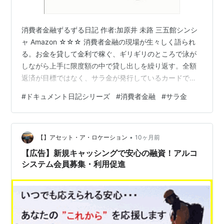
消費者金融ずるずる日記 作者:加原井 未路 三五館シンシ
ャ Amazon ☆☆☆ 消費者金融の現場が生々しく語られ
る。お金を貸して金利で稼ぐ、ギリギリのところで泳が
しながら上手に限度額の中で貸し出しを繰り返す。全額
返済が目標ではなく、サラ金が発行しているカードでの
「貸し出し」。本人にとっては「引き出し」と錯覚させ
#
ドキュメント日記シリーズ
#
消費者金融
#
サラ金
るような状況をつくって、多重債務の中毒者を作り出す
こと・・・。 なんでも機械、無人貸出機で安易に借りれ
るようになって、慣らされていくんですな。人間てだら
•
しなく、怖いですな。 ランキング参加中読書 ランキング
【】アセット・ア・ロケーション
10ヶ月前
参加中【公式】2025年開設ブログ ランキング参加中goo
【広告】新規キャッシングで安心の融資！アルコ
からきました
システム会員募集・利用促進