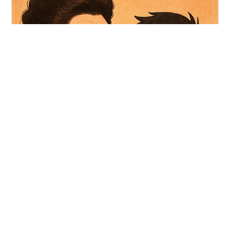
📢【この記事では：「消費者金融」って結局ナニ？💸怖
い？便利？お金を借りる前に知っておきたいことをズバ
ッと教えるわよ！】「3秒で振込完了！」「スマホで即審