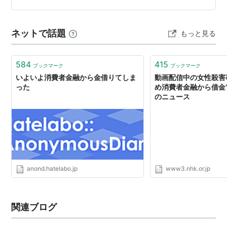
方は焦って連絡しないように注意です！ 左上の消印箇所
➡※非郵便と書いてある！ 一番上には、司法書士法人 中
ネットで話題
もっと見る
央事務所からの広告と書い…
584
415
ブックマーク
ブックマーク
いよいよ消費者金融から金借りてしま
動画配信中の女性殺害事
った
め消費者金融から借金”
のニュース
anond.hatelabo.jp
www3.nhk.or.jp
関連ブログ