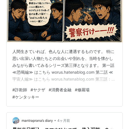
人間生きていれば、色んな人に遭遇するものです。 特に
思い出深い人物たちとの出会いや別れを、当時を懐かし
みながら書いてみるシリーズ第三弾となります。 第一話
≪恐喝編≫ はこちら worus.hatenablog.com 第二話 ≪
宇宙人編≫ はこちら worus.hatenablog.com 第三話：詐
欺師編 高校生の頃、私は3年間ケンタッキーフライドチ
#
詐欺師
#
ヤクザ
#
消費者金融
#
修羅場
キンでアルバイトをしていた。 朝から晩まで延々とチキ
#
ケンタッキー
ンを揚げ続けた。 学校？恋人？青春？ そんなものは無か
った。 私の人生は、油と鶏肉、少しのコールスローで構
成されていた。 お腹が空いたら揚げたてのチキンを勝手
に食べた。サイがジューシーで好きだ…
•
mantraprana’s diary
4ヶ月前