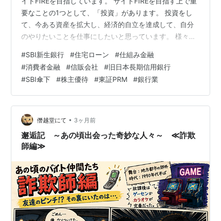
イドFIREを目指しています。 サイドFIREを目指す上で重
要なことの1つとして、「投資」があります。 投資をし
て、今ある資産を拡大し、経済的自立を達成して、自分
のやりたいことを仕事にしたいと思っています。 様々な
投資の方法がありますが、その中の1つとして株式投資が
#
SBI新生銀行
#
住宅ローン
#
仕組み金融
あり、株式投資を行う上で株式銘柄を分析することは非
#
消費者金融
#
信販会社
#
旧日本長期信用銀行
常に重要なことです。 日本株式投資をされる方の必需品
#
SBI傘下
#
株主優待
#
東証PRM
#
銀行業
といえるのが、以下の四季報になります。 お持ちでない
方は、以下から購入して読まれることをお勧めします。
リンク 銘柄の事業内容は？、業績はどうか？、配当はい
くらなのか？…
•
僭越堂にて
3ヶ月前
邂逅記 ～あの頃出会った奇妙な人々～ ≪詐欺
師編≫