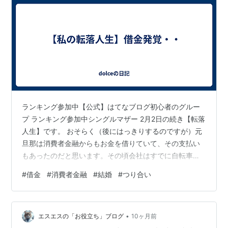
ランキング参加中【公式】はてなブログ初心者のグルー
プ ランキング参加中シングルマザー 2月2日の続き【転落
人生】です。 おそらく（後にはっきりするのですが）元
旦那は消費者金融からもお金を借りていて、その支払い
もあったのだと思います。その頃会社はすでに自転車操
業でした。 あちこちの消費者金融から借金を続けていた
#
借金
#
消費者金融
#
結婚
#
つり合い
ようです。 私が実家に話すと、父親が「自分が貸せば利
子はつかないから」とかなりな金額を貸してくれて、私
は泣いて謝りました・・。 そのうち元旦那は消費者金融
•
のブラックリストに載ってしまったようで、借入が出来
エスエスの「お役立ち」ブログ
10ヶ月前