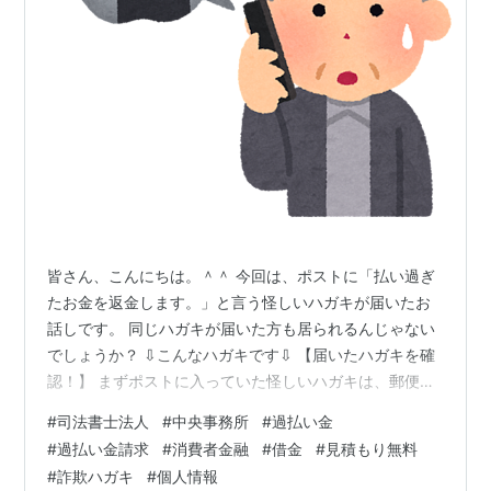
皆さん、こんにちは。＾＾ 今回は、ポストに「払い過ぎ
たお金を返金します。」と言う怪しいハガキが届いたお
話しです。 同じハガキが届いた方も居られるんじゃない
でしょうか？ ⇩こんなハガキです⇩ 【届いたハガキを確
認！】 まずポストに入っていた怪しいハガキは、郵便物
ではありません！ ハガキと同サイズ！ 郵便ハガキで届い
#
司法書士法人
#
中央事務所
#
過払い金
たように見せる様式！ 期限が1週間後ぐらいと焦らせてく
#
過払い金請求
#
消費者金融
#
借金
#
見積もり無料
る感じ！ 良く確認すると解るんですが、現在進行形で消
#
詐欺ハガキ
#
個人情報
費者金融やクレジットカードローンなどを使用している