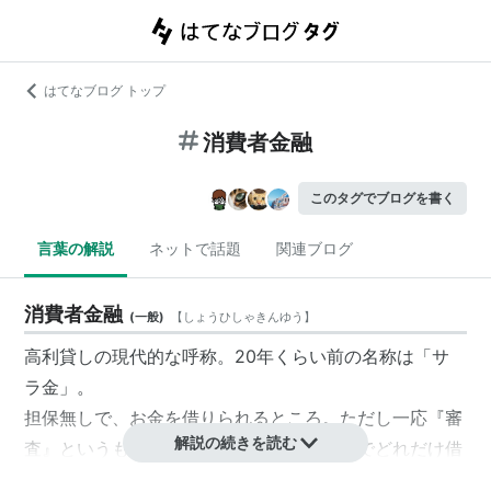
はてなブログ トップ
消費者金融
このタグでブログを書く
言葉の解説
ネットで話題
関連ブログ
消費者金融
(
一般
)
【
しょうひしゃきんゆう
】
高利貸しの現代的な呼称。20年くらい前の名称は「
サ
ラ金
」。
担保無しで、お金を借りられるところ。ただし一応『審
解説の続きを読む
査』というものがあって、借りる前によそでどれだけ借
金をしているかを、情報機関を通じて履歴照会をされ