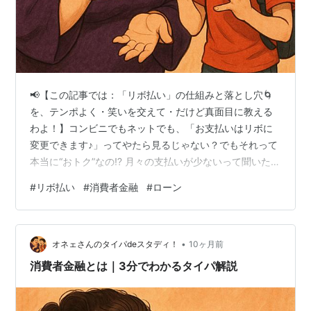
📢【この記事では：「リボ払い」の仕組みと落とし穴🌀
を、テンポよく・笑いを交えて・だけど真面目に教える
わよ！】コンビニでもネットでも、「お支払いはリボに
変更できます♪」ってやたら見るじゃない？でもそれって
本当に“おトク”なの⁉ 月々の支払いが少ないって聞いたけ
ど…なんか裏があるような…。ということで今回は！ぼう
#
リボ払い
#
消費者金融
#
ローン
やと一緒に、リボ払いのウラオモテをガッツリ解説して
いくわよ〜！💳🔥 👦「オネェさん、“リボ払い”ってさ、
月々の支払いが少なくて便利って聞いたけど…使ってい
•
いの？」 👠「アンタ…そのまま鵜呑みにしてると、未来
オネェさんのタイパdeスタディ！
10ヶ月前
のアンタが泣くわよ😤リボ払いってね、“便利さ”の裏にち
消費者金融とは｜3分でわかるタイパ解説
ゃんと“落とし穴”があるの。知…