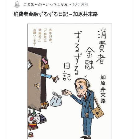
対応」と「利用者目線のサービス設計」にあります。 他
•
ごまめ～の～いっちょかみ
10ヶ月前
のキャッシング会社と異なり、 フ…
消費者金融ずるずる日記～加原井末路