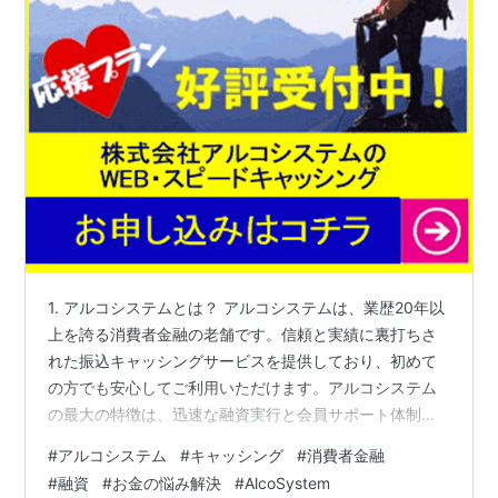
1. アルコシステムとは？ アルコシステムは、業歴20年以
上を誇る消費者金融の老舗です。信頼と実績に裏打ちさ
れた振込キャッシングサービスを提供しており、初めて
の方でも安心してご利用いただけます。アルコシステム
の最大の特徴は、迅速な融資実行と会員サポート体制の
充実です。 迅速な振込キャッシングWEBフォームから申
#
アルコシステム
#
キャッシング
#
消費者金融
し込み後、最短3日以内に融資実行が可能。急な出費や臨
#
融資
#
お金の悩み解決
#
AlcoSystem
時の資金需要に柔軟に対応します。 安心の運営実績20年