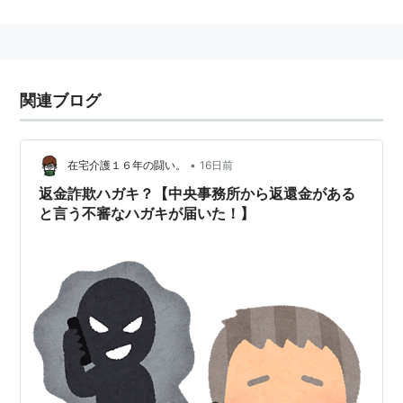
る。
財務局や知事へ申請し、登録番号をもらっている。
余談になるが、この番号を持たずに金貸しをするのが、
いわゆる「ヤミ金融」(完全に違法)。
関連ブログ
•
在宅介護１６年の闘い。
16日前
返金詐欺ハガキ？【中央事務所から返還金がある
と言う不審なハガキが届いた！】