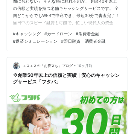
間に合わない」 そんな時に頼れるのが、 創業40年以上
の信頼と実績を持つ老舗キャッシングサービスです。 全
国どこからでもWEBで申込でき、最短30分で審査完了！
当日中のスピード融資も可能で、忙しい現代人の資金ニ
ーズにしっかり応えます。 さらに、初回利用の方は最大
#
キャッシング
#
カードローン
#
消費者金融
30日間の無利息特典が利用できるため、 計画的に使えば
#
返済シミュレーション
#
即日融資 消費者金融
非常にお得です。 このキャッシングサービスが多くの利
用者から支持されている理由は、「老舗の信頼感 × 利便
性 × 柔軟な対応」の3つが揃っているからです。 昭和時
代から続く貸金業者としての長い実績を背景に、現在で
•
エスエスの「お役立ち」ブログ
10ヶ月前
は全国17拠点と、…
💠創業50年以上の信頼と実績｜安心のキャッシン
グサービス「フタバ」