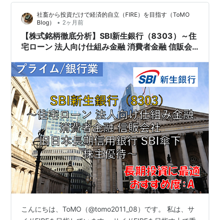
社畜から投資だけで経済的自立（FIRE）を目指す（ToMO
•
Blog）
2ヶ月前
【株式銘柄徹底分析】SBI新生銀行（8303）～住
宅ローン 法人向け仕組み金融 消費者金融 信販会
社 旧日本長期信用銀行 SBI傘下 株主優待～
こんにちは、ToMO（@tomo2011_08）です。 私は、サ