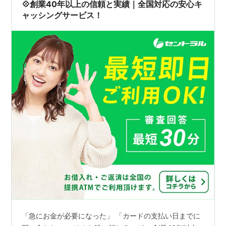
なくなり、私に借りてこいと言いました。 その時の私も
💠創業40年以上の信頼と実績｜全国対応の安心キ
本当にバカで、自分の借金になるとい…
ャッシングサービス！
「急にお金が必要になった」 「カードの支払い日までに