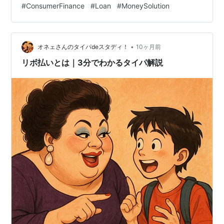
#
ConsumerFinance
#
Loan
#
MoneySolution
以上の業歴があり、法律や規制に則った健全な金融サー
ビスを提供しています。初めての融資利用でも安心して
申し込める点が魅力です。 会員制度のメリットアルコシ
ステムでは、会員限定のサービス…
•
オネェさんのタイパdeスタディ！
10ヶ月前
リボ払いとは｜3分でわかるタイパ解説