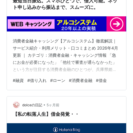
最短当日振込。スマホひとつで、借入可能。ネッ
ト申し込みから振込まで、スムーズに。
消費者金融キャッシング【アルコシステム】徹底解説｜
サービス紹介・利用メリット・口コミまとめ 2026年4月
更新 ｜ カテゴリ：消費者金融・キャッシング情報 「急
にお金が必要になった」「他社で審査が通らなかった」
という方が注目する消費者金融のひとつが、兵庫県姫路
市に本社を置く株式会社アルコシステムです。1983年創
#
融資
#
借り入れ
#
ローン
#
消費者金融
#
借金
業の老舗キャッシング会社で、振込型キャッシングの先
駆けとして40年以上の実績を誇ります。本記事では、ア
ルコシステムのサービス内容・利用メリット・実際の口
•
コミを詳しく解説します。 アルコシステムの基本情報 ア
dolceの日記
5ヶ月前
ルコシステムは正規の貸金業者として登録されており、
【私の転落人生】借金発覚・・
ヤミ金とは無関係の合法的な消…