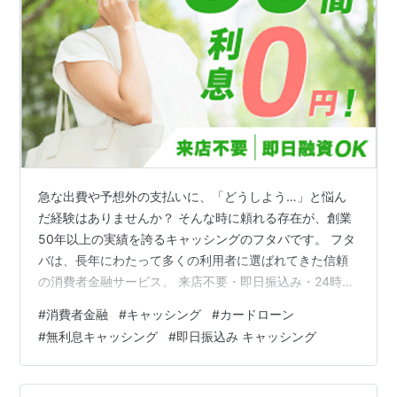
急な出費や予想外の支払いに、「どうしよう…」と悩ん
だ経験はありませんか？ そんな時に頼れる存在が、創業
50年以上の実績を誇るキャッシングのフタバです。 フタ
バは、長年にわたって多くの利用者に選ばれてきた信頼
の消費者金融サービス。 来店不要・即日振込み・24時間
WEB申込対応で、忙しい方や初めての方にも安心です。
#
消費者金融
#
キャッシング
#
カードローン
さらに、女性スタッフによる丁寧なサポートや、柔軟な
#
無利息キャッシング
#
即日振込み キャッシング
審査体制も整っており、「他社で断られた」「過去に債
務整理をした」という方でも、まずは相談できます。 フ
タバが長年にわたって支持されてきた理由は、「誠実な