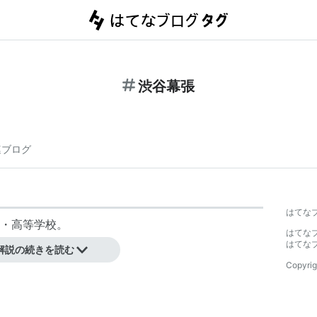
渋谷幕張
連ブログ
はてな
・高等学校
。
はてな
はてな
解説の続きを読む
Copyrig