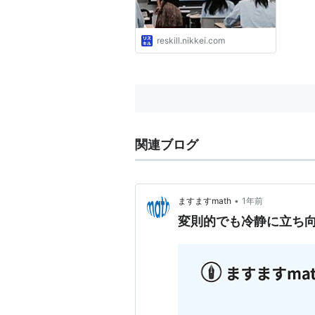
reskill.nikkei.com
関連ブログ
•
ますますmath
1年前
変則的でも冷静に立ち向か