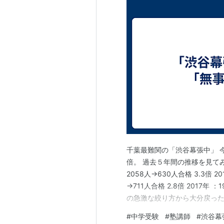
千葉最難関の「渋谷幕張中」 今
倍。 過去５年間の推移を見てみると
2058人→630人合格 3.3倍 20
→711人合格 2.8倍 2017年
の急激な絞り方から大分戻った
がとても大きい。 後は昨年の
#
中学受験
#
塾講師
#
渋谷幕
数が増えたので倍率はやや下が