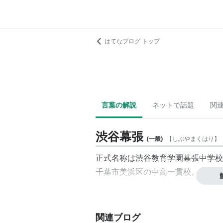
はてなブログ トップ
言葉の解説
ネットで話題
関
渋谷幕張
(
一般
)
【
しぶやまくはり
】
正式名称は
渋谷教育学園幕張中学校
千葉市美浜区の中高一貫校。
関連ブログ