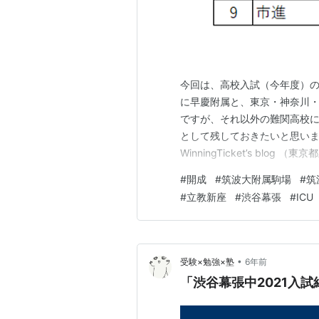
今回は、高校入試（今年度）の
に早慶附属と、東京・神奈川
ですが、それ以外の難関高校
として残しておきたいと思いま
WinningTicket’s blo
WinningTicket’s blo
#
開成
#
筑波大附属駒場
#
筑
WinningTicket’s blo
#
立教新座
#
渋谷幕張
#
ICU
•
受験×勉強×塾
6年前
「渋谷幕張中2021入