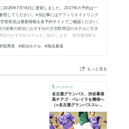
2026年7月18日に更新しました。2027年の予約は一
]を参照してください。※当記事にはアフィリエイトリンク
や空室状況は最新情報を各予約サイトでご確認ください。
日の栄東の前泊におすすめの大宮駅周辺のホテルに引き
駅周辺のおすすめホテルをご紹介します。 海浜幕張駅を最
谷幕張中学に昭和学院集英と人気校ばかり。 海浜幕張
学院秀英
#
前泊ホテル
#
海浜幕張
は参考にしてみてください。 ✏️追記（2026年7月18
ス…
もっと見る
5
ブックマーク
名古屋グランパス、渋谷幕張
高チアゴ・ペレイラを獲得へ
（+名古屋グランパススレの
反応）