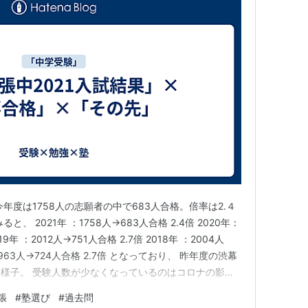
年度は1758人の志願者の中で683人合格。倍率は2.４
、 2021年 ：1758人→683人合格 2.4倍 2020年：
19年 ：2012人→751人合格 2.7倍 2018年 ：2004人
 ：1963人→724人合格 2.7倍 となっており、 昨年度の渋幕
様子。 受験人数が少なくなっているのはコロナの影響
様子から受験を避けた部分もあると思う。 一方で合格者
張
#
塾選び
#
過去問
っている。 だ…