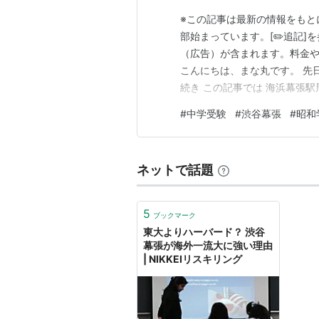
※この記事は最新の情報をもとに
部始まっています。[✏️追記
（広告）が含まれます。料金
こんにちは、まな丸です。 先
続き この記事では 海浜幕張
寄りにしている私立中学校は渋
#
中学受験
#
渋谷幕張
#
昭和
駅に宿をとろうかと考えている方
日時点） ★ホテルスフランク
ネットで話題
5
ブックマーク
東大よりハーバード？ 渋谷
幕張が海外一流大に強い理由
| NIKKEIリスキリング