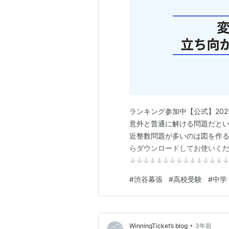
ランキング参加中【公式】20
意外と普通に解ける問題だとい
近整数問題が多いのは図を作るの
らダウンロードしてお使いください。 
↓↓↓↓↓↓↓↓↓↓↓↓↓↓
りこぼしは減っていきます。全
#
渋谷幕張
#
高校受験
#
中学
グ参加中数学 ランキング参加
•
WinningTicket’s blog
3年前