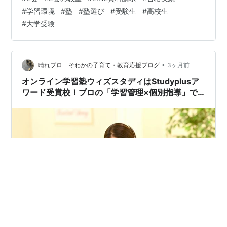
「生の声」から戦略を学ぶ 思考力と記述力を磨き上げた
#
学習環境
#
塾
#
塾選び
#
受験生
#
高校生
結果の証明 我が子に最適な道が見つかる「学習カリキュ
#
大学受験
ラム」の確認 学年別・目的別のコース設計を網羅 「不易
流行」の指導をカリキュラムから読み解く なぜ「公式
LINE経由」の資料請求がおすすめなのか？ 5つの質問で
即座にわかる「相…
•
晴れブロ そわかの子育て・教育応援ブログ
3ヶ月前
オンライン学習塾ウィズスタディはStudyplusア
ワード受賞校！プロの「学習管理×個別指導」で
成績が伸びる仕組み