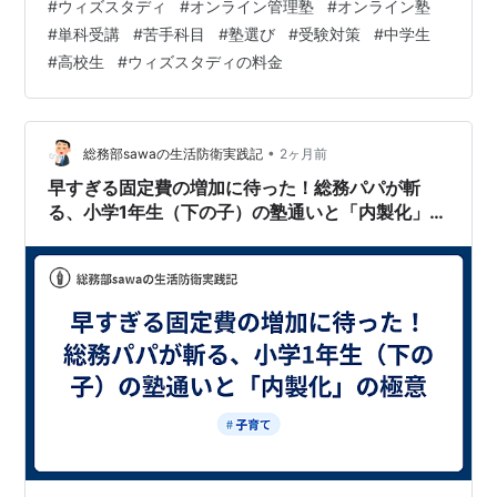
#
ウィズスタディ
#
オンライン管理塾
#
オンライン塾
科受講のバランス 学習管理塾「ウィズスタディ」のサー
#
単科受講
#
苦手科目
#
塾選び
#
受験対策
#
中学生
ビス紹介 月額9,800円からの賢い選択！ウィズスタディ
#
高校生
#
ウィズスタディの料金
の「単科受講」の仕組みと料金プラン 【元教員が直伝】
ウィズスタディを1科目だけスポット利用する3つの最強
戦略 戦略１：暗記科目は完全独学、つまずきやすい「数
学」や「英語」だけをプロ…
•
総務部sawaの生活防衛実践記
2ヶ月前
早すぎる固定費の増加に待った！総務パパが斬
る、小学1年生（下の子）の塾通いと「内製化」の
極意