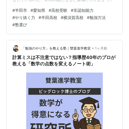
しまう」 「定期テストの直前だけ丸暗記で乗り切ろうと
#
半田市
#
愛知県
#
高校受験
#
非認知能力
して、模試になると成績が上がらない」 このようなお悩
#
やり抜く力
#
半田高校
#
横須賀高校
#
勉強方法
みを抱えている保護者の方は非常に多いです。 実は、中
#
塾選び
学校後半からの難化する学習や高校受験の壁を乗り越え
るためには、単なる知識の詰め込み（認知能力）だけで
は不十分です。 今、最も注目されている「非認知能力
（やり抜く力）」を育てることが、学力向上…
•
「勉強のやり方」を教える塾｜雙葉進学教室
1ヶ月前
計算ミスは不注意ではない？指導歴40年のプロが
教える「数学の点数を変えるノート術」