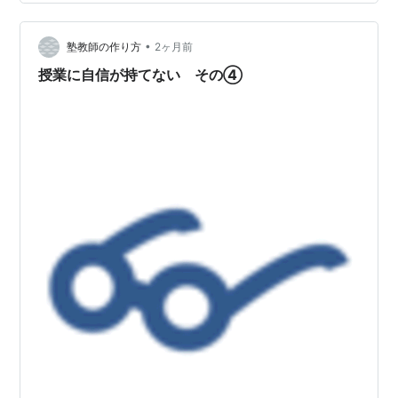
片付けてはいけません。 実は、計算ミスが頻発する子ど
もたちには、数学の「勉強法」と「ノートの書き方」に
明確な構造的欠陥があります。 こ…
•
塾教師の作り方
2ヶ月前
授業に自信が持てない その④