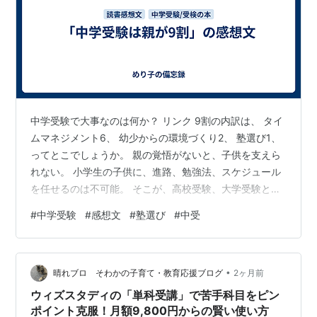
中学受験で大事なのは何か？ リンク 9割の内訳は、 タイ
ムマネジメント6、 幼少からの環境づくり2、 塾選び1、
ってとこでしょうか。 親の覚悟がないと、子供を支えら
れない。 小学生の子供に、進路、勉強法、スケジュール
を任せるのは不可能。 そこが、高校受験、大学受験と違
うところ。 中学受験における親の一番の仕事は「タイム
#
中学受験
#
感想文
#
塾選び
#
中受
マネジメント」。 スケジュールを把握して、調整・提
案。 最終的には子供がプランを立てられるようにする。
時間で区切るのではなく、TODOリスト形式にする。 塾
•
はカリキュラムを提供してくれるが、進め方は教えてく
晴れブロ そわかの子育て・教育応援ブログ
2ヶ月前
れない。（そうなの？） やらせすぎない工夫も大事。 ガ
ウィズスタディの「単科受講」で苦手科目をピン
リ勉タイプの親だと…
ポイント克服！月額9,800円からの賢い使い方