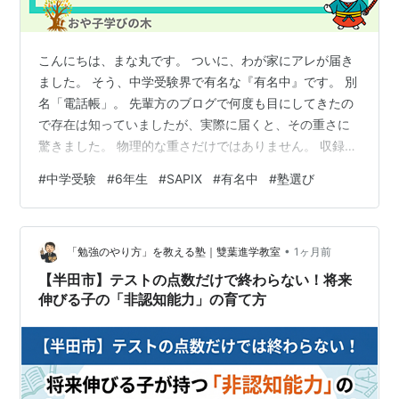
こんにちは、まな丸です。 ついに、わが家にアレが届き
ました。 そう、中学受験界で有名な『有名中』です。 別
名「電話帳」。 先輩方のブログで何度も目にしてきたの
で存在は知っていましたが、実際に届くと、その重さに
驚きました。 物理的な重さだけではありません。 収録さ
れている過去問の量にも圧倒されます。 思わず目次を開
#
中学受験
#
6年生
#
SAPIX
#
有名中
#
塾選び
いて数えてみると、掲載校数はなんと46校。 御三家をは
じめ、多くの有名中学の入試問題がぎっしり詰まってい
ます。 「いよいよここまで来たんだな」 そんな実感が湧
•
いてきました。 そして同時に、こんな気持ちにもなりま
「勉強のやり方」を教える塾｜雙葉進学教室
1ヶ月前
す。 「これを乗り越えなければ、赤本にはたどり着けな
【半田市】テストの点数だけで終わらない！将来
いぞ」と。 有名中が届く…
伸びる子の「非認知能力」の育て方