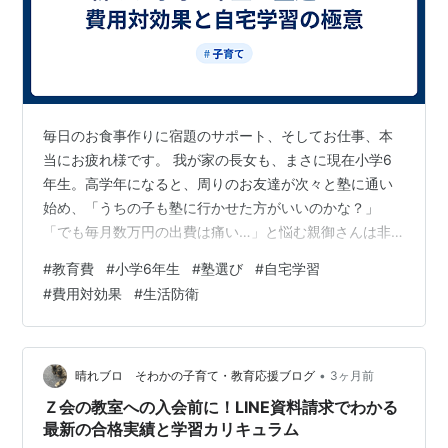
毎日のお食事作りに宿題のサポート、そしてお仕事、本
当にお疲れ様です。 我が家の長女も、まさに現在小学6
年生。高学年になると、周りのお友達が次々と塾に通い
始め、「うちの子も塾に行かせた方がいいのかな？」
「でも毎月数万円の出費は痛い…」と悩む親御さんは非
常に多いと思います。 会社という組織において、自社で
#
教育費
#
小学6年生
#
塾選び
#
自宅学習
できない業務を外部の専門業者に任せることを
#
費用対効果
#
生活防衛
「BPO（ビジネス・プロセス・アウトソーシング）」と
呼びます。総務の視点から言えば、「塾」とはまさに教
育のBPO（外部委託）です。 今回は、会社のシビアなコ
スト管理術をご家庭に応用し、小学6年生に塾は本当に必
•
晴れブロ そわかの子育て・教育応援ブログ
3ヶ月前
要なのか、そして自宅学習を選ぶ場合のマネジメント…
Ｚ会の教室への入会前に！LINE資料請求でわかる
最新の合格実績と学習カリキュラム