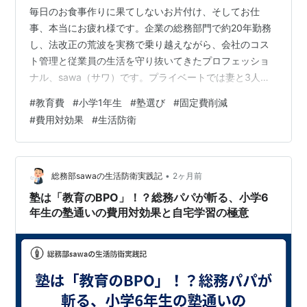
毎日のお食事作りに果てしないお片付け、そしてお仕
事、本当にお疲れ様です。企業の総務部門で約20年勤務
し、法改正の荒波を実務で乗り越えながら、会社のコス
ト管理と従業員の生活を守り抜いてきたプロフェッショ
ナル、sawa（サワ）です。プライベートでは妻と3人の
子（長女12歳、次女6歳、長男4歳）の5人家族で、1円単
#
教育費
#
小学1年生
#
塾選び
#
固定費削減
位で家計簿をつけています。 さて、今回は我が家の「次
#
費用対効果
#
生活防衛
女（6歳・小学1年生）」と同世代のお子さんを持つ親御
さんへ向けたテーマです。 上の子が塾に通っていたり、
周りのお友達が早期教育（公文や学習塾、英会話など）
を始めたりすると、「下の子も早めに塾に行かせた方が
•
総務部sawaの生活防衛実践記
2ヶ月前
いいのかな？」と焦る気持ち、とても…
塾は「教育のBPO」！？総務パパが斬る、小学6
年生の塾通いの費用対効果と自宅学習の極意