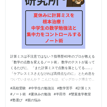
計算ミスは不注意ではない？指導歴40年のプロが教える
「数学の点数を変えるノート術」 数学のテストが返って
くるたびに、 「また計算ミスで点数を落としてる……」
「ケアレスミスさえなければ高得点なのに」 とため息を
ついていませんか？ こんにちは、ビッグロック博士で
す。 私は教育学修士（数学教育）として、国内外で40年
#
高校受験
#
中学生の勉強法
#
数学苦手
#
計算ミス
間にわたり世界中の日本人受験生を指導してきました。
#
ノート術
#
夏休みの勉強
#
半田市
#
雙葉進学教室
長年、数学の思考法を研究してきた立場から断言しま
#
塾選び
#
親の悩み
す。 計算ミスは、決して「本人の不注意」という言葉で