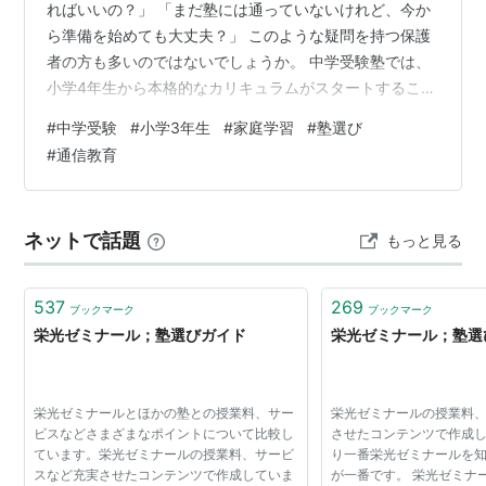
ればいいの？」 「まだ塾には通っていないけれど、今か
ら準備を始めても大丈夫？」 このような疑問を持つ保護
者の方も多いのではないでしょうか。 中学受験塾では、
小学4年生から本格的なカリキュラムがスタートすること
が多いとされています。そのため、小学3年生は受験勉強
#
中学受験
#
小学3年生
#
家庭学習
#
塾選び
を急いで始めるというよりも、基礎学力や学習習慣を少
#
通信教育
しずつ身につける時期と考えられています。 この記事で
は、小学3年生で中学受験を考え始めたときに、家庭で取
り組みやすい準備について紹介します。 小学3年生から
ネットで話題
もっと見る
中学受験の準備を始めるのは早い？ 小学3年生から準備
を始める家庭は少なくありません…
537
269
ブックマーク
ブックマーク
栄光ゼミナール；塾選びガイド
栄光ゼミナール；塾選
栄光ゼミナールとほかの塾との授業料、サー
栄光ゼミナールの授業料
ビスなどさまざまなポイントについて比較し
させたコンテンツで作成
ています。栄光ゼミナールの授業料、サービ
り一番栄光ゼミナールを
スなど充実させたコンテンツで作成していま
が一番です。 栄光ゼミナ