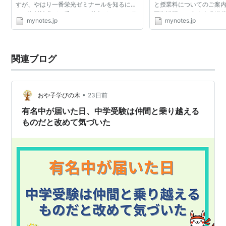
すが、やはり一番栄光ゼミナールを知るに
と授業料についてのご案内
は、資料請求が一番です。 栄光ゼミナール資
夏期講習のご案内 個別指
mynotes.jp
mynotes.jp
料内容 日程と授業料についてのご案内 栄光
子供たちは・」資料集栄光
ゼミナールの夏期講...
ておきなＤＶＤ...
関連ブログ
•
おや子学びの木
23日前
有名中が届いた日、中学受験は仲間と乗り越える
ものだと改めて気づいた