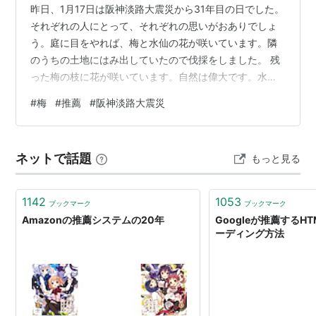
昨日、1月17日は阪神淡路大震災から31年目の日でした。
それぞれの人にとって、それぞれの思いがおありでしょ
う。庭に目をやれば、梅と水仙の花が咲いています。隣
のうちの土地にはみ出していたので伐採をしました。 残
った梅の枝に花が咲いています。自然は偉大です。水仙
も毎年花を咲かせます。 淡路に水仙の名所があることを
#
梅
#
推薦
#
阪神淡路大震災
思い出します。阪神淡路大震災に思いを馳せながら、今
日もみなさまに何かいいことがありますように。
ネットで話題
もっと見る
1142
1053
ブックマーク
ブックマーク
Amazonの推薦システムの20年
Googleが推薦するH
ーディング方法