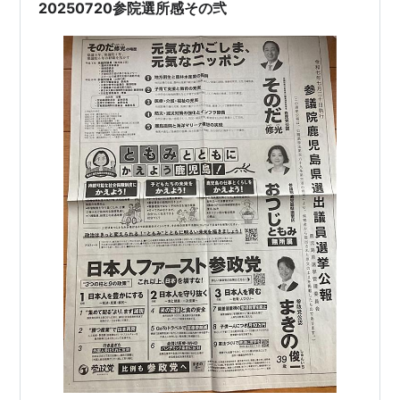
場合 物理と数学の時間は 鼻息…
20250720参院選所感その弐