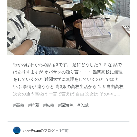
行かねばわからぬ話 g3です。 急にどうした？？ な 話で
はありすますが オバサンの独り言・・・ 難関高校に無理
をしていくのと 難関大学に無理をしていくのと では だ
いぶ 事情が 違うなと 高3娘の高校生活から 1. ザ自由高校
次女の通う高校は 一言で言えば 自由 次女は その中にお
いては 性格？ 成績？ いたって普通の普通 日々を謳歌す
#
高校
#
推薦
#
転校
#
深海魚
#
入試
る 自由で それはそれは 沢山の舞台のある高校での 生活
を謳歌する 高3 その高校において 一定数 転校するコがい
ます 一年時の転校理由の占める 結構な割合が 成績 日々
•
が楽しくない たとえば 良くも悪くも 平凡な 平均な 娘の
ハッチsunのブログ
1年前