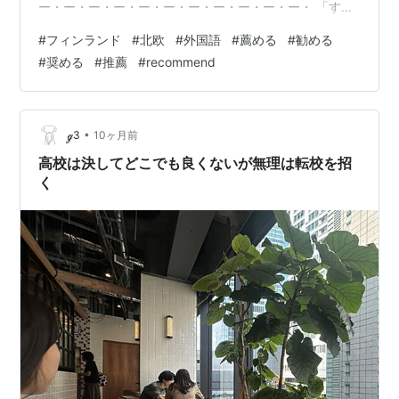
ー・ー・ー・ー・ー・ー・ー・ー・ー・ー・ー・ 「すす
める(薦/勧/奨)/推薦する」 ⇔「suositella」 (スオシテッ
#
フィンランド
#
北欧
#
外国語
#
薦める
#
勧める
ラ) ⇔「recommend」 ・ー・ー・ー・ー・ー・ー・
#
奨める
#
推薦
#
recommend
ー・ー・ー・ー・ー・ー・ー・ー・ー・ 〔例文〕 「」
⇔「」 () ⇔「」 ・ー・ー・ー・ー・ー・ー・ー・ー・
ー・ー・ー・ー・ー・ー・ー・ 〔関連単語〕 ・ー・ー・
ー・ー・ー・ー・ー・ー・ー・ー・ー・ー・ー・…
•
ℊ3
10ヶ月前
高校は決してどこでも良くないが無理は転校を招
く