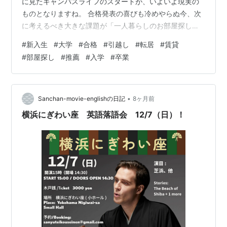
に見たキャンパスライフのスタートが、いよいよ現実の
ものとなりますね。 合格発表の喜びも冷めやらぬ今、次
に考えるべき大きな課題が「一人暮らしのお部屋探し」
です。 「まだ時間があるし、ゆっくりでいいかな？」
#
新入生
#
大学
#
合格
#
引越し
#
転居
#
賃貸
「一般入試の人が探し始める2月・3月になってからでも
#
部屋探し
#
推薦
#
入学
#
卒業
間に合うでしょ？」 そう思っている方もいるかもしれま
せん。しかし、結論から申し上げます。 今、推薦合格で
進路が確定したあなたの部屋探しこそ、「最も有利」に
進められる絶好の機会です！ なぜなら、この時期にしか
•
Sanchan-movie-englishの日記
8ヶ月前
出会えない「2月末・3月末までフリー…
横浜にぎわい座 英語落語会 12/7（日）！