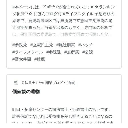
※本ページには、ﾌﾟﾛﾓｰｼｮﾝが含まれています※ ☆ランキン
グ参加中☆ にほんブログ村 #ライフスタイル 予想通りの
結果で、鹿児島選挙区では無所属で立憲民主党推薦の尾
辻朋実が勝った。当確が出るのも早く、専門家の分析で
は、保守王国の鹿児島で、自民党で国政で活躍した父
（尾辻秀久）の地盤を生かしつつ、推薦の立憲の組織票
#
参政党
#
立憲民主党
#
尾辻朋実
#
ハッチ
（連合）はゲットできるという立場にあった、つまり与
#
ライフスタイル
#
参院選
#
無所属
#
公認
野党のトップ政党の力も合わせた上に、女性票も集めら
#
野党共闘
#
推薦
れるというものだった。 前回シリーズリンク
hatch51.com 彼女の選挙事務所での当確後の勝利演説を
聞きながら、感じたのは「なんかズルい」だ。鹿児島選
挙区では自民党からの園田修光…
•
司法書士ミヤの開業ブログ
1年前
価値観の遺物