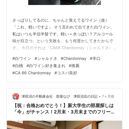
さっぱりしてるのに、ちゃんと覚えてるワイン（改）
「これ、軽いですよ」 そう言われて出てきた白ワイン、
私はいつも半信半疑です。軽い＝水っぽい？アルコール
味が目立つ、という失敗を、もう何度かしてきたからで
す。 今日のそれは「CA66 Chardonnay（シャルドネ）
*1」です。 ひと口目は、たしかに軽かった、主張しない
#
白ワイン
#
シャルドネ
#
Chardonnay
#
辛口
というか控えめでした。辛口なのにフルーティさがやん
#
白桃
#
白ワイン好き集まれ
#
推薦
わりと甘味を脳に伝えてくる……口の中をさらっと流れ
#
CA 66 Chardonnay
#
コスパ良好
て、「うん、飲みやすい。」そう思いました。 で、飲み
込んだあと、鼻の奥と喉の奥に、ふわっと……桃？みたい
な、白い花？？みたいな、ちょっとうまく言葉にできな
いですが、でも確実に“いい…
•
津田沼の不動産会社 部屋なび 津田沼店の日記
7ヶ月前
【祝：合格おめでとう！】新大学生の部屋探しは
「今」がチャンス！2月末・3月末までのフリーレ
ントで賢くお得に新生活スタート！