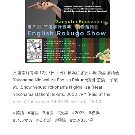
三遊亭好青年 12月7日（日）横浜にぎわい座 英語落語会
Yokohama Nigiwai-za English Rakugo演目:芝浜、子褒
め...Show Venue: Yokohama Nigiwai-za (Near
Yokohama station)Tickets: 3000 JPY (Paid at the
venue)Doors open: 14:30 Show starts: 15:00
Ends:16:30〜For booking:
#
英語
#
落語
#
推薦
#
投票
#
2025
#
横浜
sanyuteikouseinen@gmail.com ↑ 英語で落語を聞いて
#
メルマガ
#
英会話
#
興味
#
にぎわい座
みたい方、どんな感じなのか、ご興味のある方、ぜひご
予約ください！ …