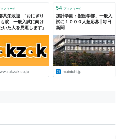
年度以降、女子合格者を全体の3
割前後に抑えることを目的とし
54
ブックマーク
ブックマーク
て、女子受験生の得点を一律に減
部共栄敗退 “おにぎり
加計学園：獣医学部、一般入
点してい...
”も涙 一般入試に向け
試に１０００人超応募 | 毎日
たいた人を見返します」
新聞
ww.zakzak.co.jp
mainichi.jp