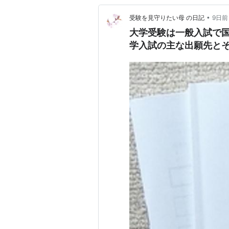
•
受験を見守りたい母 の日記
9日前
大学受験は一般入試で
学入試の主な出願先とそ