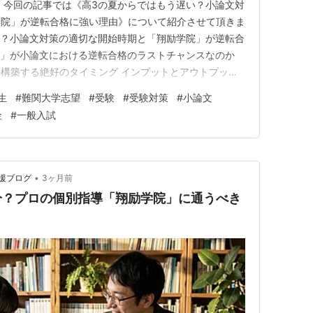
 今回の記事では《高3の夏からではもう遅い？小論文対
学院」が逆転合格に強い理由》について紹介させて頂きま
い？小論文対策の適切な開始時期と「翔励学院」が逆転合
の夏」が小論文における逆転合格のラストチャンスなのか
構築する絶好のタイミング インプットとアウトプット
の小論文対策で絶対に避けるべき「3つのNG行動」 ① 市
生
#
難関大学志望
#
受験
#
受験対策
#
小論文
ること ② 知識の「インプットだけ」に逃げること ③
金
#
一般入試
正」…
•
援ブログ
3ヶ月前
分？プロの個別指導「翔励学院」に通うべき