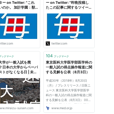
ー on Twitter: "これ
ー on Twitter: "昨晩投稿し
いのか。 加計学園：獣
たこの記事に関するツイート
部、一般入試に１０００
は、受験生を傷つける意図は
応募 - 毎日新聞
まったくありませんでした
s://t.co/CSPZFC0UBD
が、誤解を招く表現であり、
おわびして削除します。 加
計学園：獣医学部、一般入試
に１０００人超応募 - 毎日新
聞
itter.com
twitter.com
https://t.co/CSPZFBJjK5"
104
ブックマーク
ブックマーク
大学が一般入試を廃
東京医科大学医学部医学科の
？日本の大学からペーパ
一般入試の得点操作報道に関
ストがなくなる日 | 未来
する見解を公表（8月3日）
平成30年（2018年）8月20日
（月） / プレスリリース / 日医ニ
ュース 東京医科大学医学部医学
科の一般入試の得点操作報道に関
する見解を公表（8月3日） 000
印刷 東京医科大学が医学部医学
ww.miraizu-suisen.com
www.med.or.jp
科の一般入試において、平成23