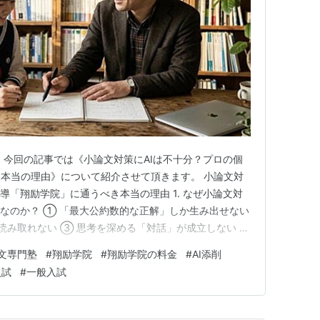
 今回の記事では《小論文対策にAIは不十分？プロの個
本当の理由》について紹介させて頂きます。 小論文対
導「翔励学院」に通うべき本当の理由 1. なぜ小論文対
」なのか？ ① 「最大公約数的な正解」しか生み出せない
み取れない ③ 思考を深める「対話」が成立しない 2.
の思考力を育てる理由 ① 学生アルバイトを一切排除し
文専門塾
#
翔励学院
#
翔励学院の料金
#
AI添削
え」を与えず、対話で「気づき」を促す ③ 大学・学部ご
入試
#
一般入試