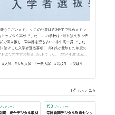
難うございます。＜ この記事は約2分半で読めます ＞
内トップ公立高校でした。 この学校は ･理系は文系の倍
試で国立推し ･医学部志望も多い ･非中高一貫 でした。
) 請求した入学者選抜要項(一部) 娘が受験した年度の
および大学群の割合は以下でした。 2024年度 国立大
 東京一科 24.6% 1.2% 旧帝(東大･京大を除く) 31.6%
#
入試
#
大学入試
#
一般入試
#
高校生
#
受験生
農名繊 2.5% 1…
もっと見る
153
ブックマーク
ブックマーク
新聞 統合デジタル取材
毎日新聞デジタル報道センタ