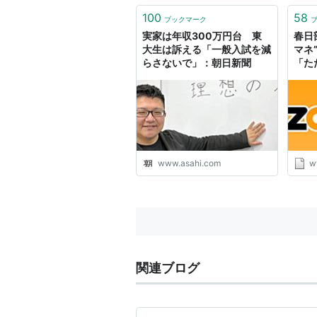
いて、以下のとおり追記しまし
た。 ・ 平成29年度大阪大学一般
100
58
ブックマーク
入試（前期日程）等の理科（物
実家は年収300万円台 東
春日
理）...
大生は訴える「一般入試を減
マネ
らさないで」：朝日新聞
「た
www.asahi.com
w
関連ブログ