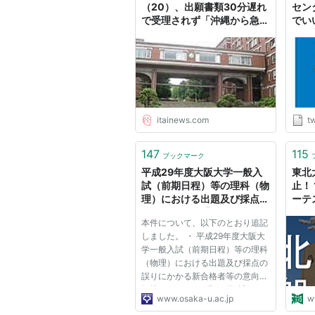
（20）、出願書類30分遅れ
センタ
で受理されず「沖縄から急い
でい
で来た。少しは考慮して」と
医学
不満 静岡県立大薬学部一般
人超
入試 : 痛いニュース(ﾉ∀`)
http
"
itainews.com
tw
147
115
ブックマーク
平成29年度大阪大学一般入
東北
試（前期日程）等の理科（物
止！
理）における出題及び採点の
ーテ
誤りについて【3月30日追記
図
本件について、以下のとおり追記
あり】
しました。 ・ 平成29年度大阪大
学一般入試（前期日程）等の理科
（物理）における出題及び採点の
誤りにかかる新合格者等の意向状
況等について（3月30日追記）
www.osaka-u.ac.jp
w
2018年3月23日（金） 本件につ