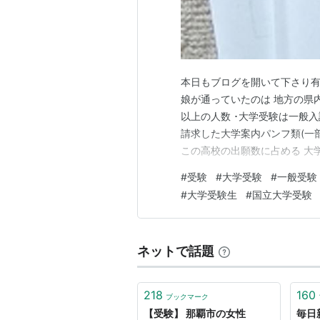
本日もブログを開いて下さり有
娘が通っていたのは 地方の県
以上の人数 ･大学受験は一般入
請求した大学案内パンフ類(一部
この高校の出願数に占める 大学
出願数(現役のみ) 大学名 前期 後期
#
受験
#
大学受験
#
一般受験
10.5% TOCKY 5.6% 8.6% 電
#
大学受験生
#
国立大学受験
ネットで話題
218
160
ブックマーク
【受験】 那覇市の女性
毎日