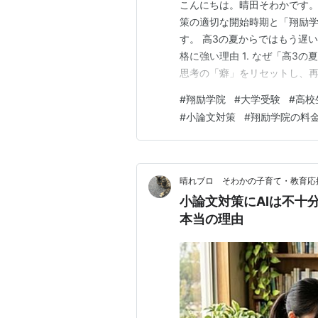
こんにちは。晴田そわかです。
策の適切な開始時期と「翔励
す。 高3の夏からではもう遅
格に強い理由 1. なぜ「高3
思考の「癖」をリセットし、再
の超高密度なサイクル 2. 夏
#
翔励学院
#
大学受験
#
高校
販の「模範解答」の丸暗記に走
#
小論文対策
#
翔励学院の料
添削を「赤ペンでの一方的な修
晴れブロ そわかの子育て・教育応
小論文対策にAIは不十
本当の理由