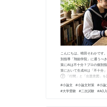
こんにちは。晴田そわかです。
別指導「翔励学院」に通うべき
策にAIは不十分？プロの個別指
策において生成AIは「不十分
② 「行間」と「出題意図」を読
「翔励学院」のプロ指導が本物
#
小論文
#
小論文対策
#
小論
た「本物の専門家」 ② 「答
#
大学受験
#
二次試験
#
AO
との専門的な出題傾向を完全…