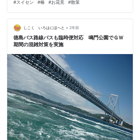
#
スイセン
#
椿
#
お花見
#
散策
です。 水仙は、河津桜とは展望台を挟んで反対側に たく
さん咲いていました♪ 椿もきれい😍 河津桜はまだ蕾で残
念でしたが、 きっと来週には、 満開に近くなるのではな
いかな？☺️ 海もステキな雰囲気です💓 www.youtube…
•
しこく いろはにほへと
2年前
徳島バス路線バスも臨時便対応 鳴門公園でＧＷ
期間の混雑対策を実施