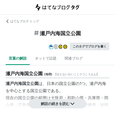
はてなブログ トップ
瀬戸内海国立公園
このタグでブログを書く
言葉の解説
ネットで話題
関連ブログ
瀬戸内海国立公園
(
地理
)
【
せとないかいこくりつこうえん
】
瀬戸内海国立公園
は、日本の国立公園の1つ。瀬戸内海
を中心とする国立公園である。
現在の国立公園の範囲は大阪府・和歌山県・兵庫県・岡
解説の続きを読む
山県・広島県・山口県・徳島県・香川県・愛媛県・福岡
県・大分県の1府10県にまたがり、紀淡海峡、鳴門海