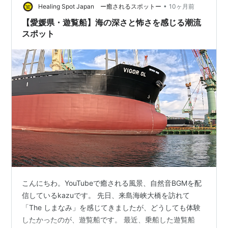
は休みで助かった。 瀬戸内海国立公園内にあるので
•
Healing Spot Japan ー癒されるスポットー
10ヶ月前
POTAにも有効…
【愛媛県・遊覧船】海の深さと怖さを感じる潮流
スポット
こんにちわ。YouTubeで癒される風景、自然音BGMを配
信しているkazuです。 先日、来島海峡大橋を訪れて
「The しまなみ」を感じてきましたが、どうしても体験
したかったのが、遊覧船です。 最近、乗船した遊覧船