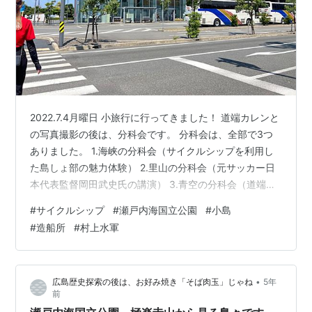
2022.7.4月曜日 小旅行に行ってきました！ 道端カレンと
の写真撮影の後は、分科会です。 分科会は、全部で3つ
ありました。 1.海峡の分科会（サイクルシップを利用し
た島しょ部の魅力体験） 2.里山の分科会（元サッカー日
本代表監督岡田武史氏の講演） 3.青空の分科会（道端カ
レンさんとサイクリング体験） 私を含め西条メンバーの
#
サイクルシップ
#
瀬戸内海国立公園
#
小島
大方が、1⃣の海峡の分科会に参加しました。 船の形をし
#
造船所
#
村上水軍
ているこの今治港から出航です！ 👇出航待ち中です。 👆
いざ出航です~！！ 兎に角、風がすっごく気持ち良い
～！！ しまなみ海道の下をくぐり抜け、ぐるりと周遊し
•
広島歴史探索の後は、お好み焼き「そば肉玉」じゃね
5年
うず潮を見たあと、 『瀬戸内海国立公園 小島』に到着！
前
これ…