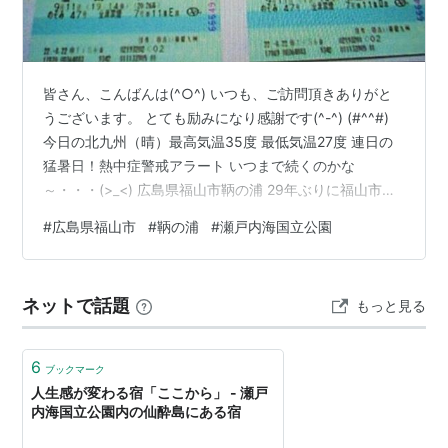
皆さん、こんばんは(^○^) いつも、ご訪問頂きありがと
うございます。 とても励みになり感謝です(^-^) (#^^#)
今日の北九州（晴）最高気温35度 最低気温27度 連日の
猛暑日！熱中症警戒アラート いつまで続くのかな
～・・・(>_<) 広島県福山市鞆の浦 29年ぶりに福山市行
って来ました(^^♪ 当時の「日本鋼管福山製鉄所」の構内
#
広島県福山市
#
鞆の浦
#
瀬戸内海国立公園
で 5年間（保全工事）働きました。 久しぶりに見る風
景、懐かしさで 胸がいっぱいになりました。 福弾寺本堂
隣の「対湖桜」は、1690年頃に 客殿として建てられたそ
ネットで話題
もっと見る
うです。 鞆の浦は、国内外と交易で栄えた港で 歴史に名
高い旧跡や遺構も多く残されています。 江戸時…
6
ブックマーク
人生感が変わる宿「ここから」 - 瀬戸
内海国立公園内の仙酔島にある宿