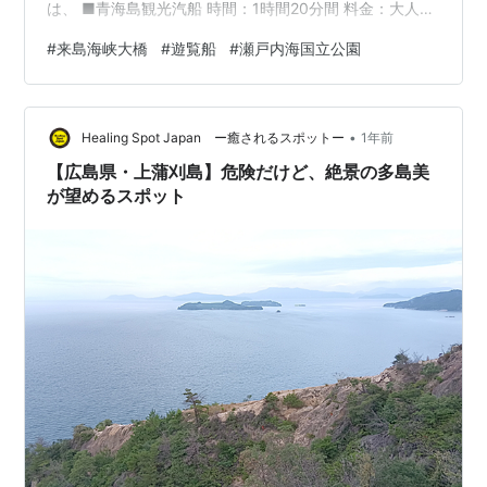
は、 ■青海島観光汽船 時間：1時間20分間 料金：大人
2,800円／小人1,400円 コースがいくつかあり、都度時間
#
来島海峡大橋
#
遊覧船
#
瀬戸内海国立公園
も料金も変更になります。青海島周辺の海は、波が荒い
のでかなり天候に左右されるので、事前に知りたい方
は、ホームページに記載されている電話番号へ問い合わ
•
せることになります。 私が行ったときは台風が過ぎた翌
Healing Spot Japan ー癒されるスポットー
1年前
日だったので、洞門を通るコースではなく、短めのコー
【広島県・上蒲刈島】危険だけど、絶景の多島美
スだったんですが、…
が望めるスポット