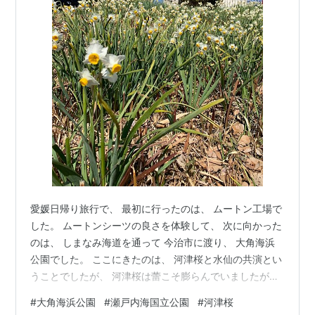
愛媛日帰り旅行で、 最初に行ったのは、 ムートン工場で
した。 ムートンシーツの良さを体験して、 次に向かった
のは、 しまなみ海道を通って 今治市に渡り、 大角海浜
公園でした。 ここにきたのは、 河津桜と水仙の共演とい
うことでしたが、 河津桜は蕾こそ膨らんでいましたが、
咲いていたのはこれだけでした。 瀬戸内海がとても素敵
#
大角海浜公園
#
瀬戸内海国立公園
#
河津桜
です。 展望台にも上がってみました。 ぐるっといい景色