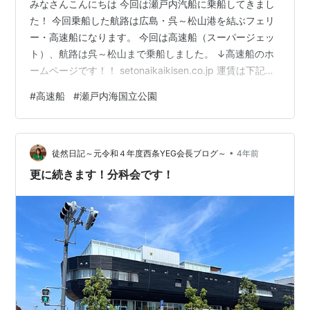
みなさんこんにちは 今回は瀬戸内汽船に乗船してきまし
た！ 今回乗船した航路は広島・呉～松山港を結ぶフェリ
ー・高速船になります。 今回は高速船（スーパージェッ
ト）、航路は呉～松山まで乗船しました。 ↓高速船のホ
ームページです！！ setonaikaikisen.co.jp 運賃は下記に
なります。 スーパージェット運賃表（ホームページよ
#
高速船
#
瀬戸内海国立公園
り） 車は大きさによって運賃が異なります。 ホームペー
ジより確認したほうがベターです。 フェリー料金（車持
ち込みあり） フェリー運賃（車なし） それでは早速本題
•
へ行きましょう💨 呉のフェリーターミナル（JR呉駅から
徒然日記～元令和４年度西条YEG会長ブログ～
4年前
徒歩5分）から乗船です。 www.google.co…
更に続きます！分科会です！