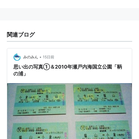
峡、関門海峡、豊予海峡の4つの海峡に区切られた海域
を含めると国内で最も面積が大きい。
瀬戸内海の穏やかな海面に浮かぶ多くの島々は、周囲の
灘や瀬戸（向かい合う陸地が接近して海が狭くなってい
関連ブログ
るところ）などとともに多島海景観を構成し、陸域沿岸
にはそれらを眺める展望地が多数点在し、古くから多く
の人々を魅了してきた。
•
みのみん
15日前
また、瀬戸内海一帯は古くから人と自然とが共存してき
思い出の写真①＆2010年瀬戸内海国立公園「鞆
の浦」
た地域であり、島の段々畑や古い港町の家並などが自然
の中に絶妙に溶け込んでいる。
1934年3月16日に
雲仙国立公園
（現在の
雲仙天草国立公
園
）、
霧島国立公園
（現在の
霧島錦江湾国立公園
）とと
もに、日本初の国立公園として指定された。