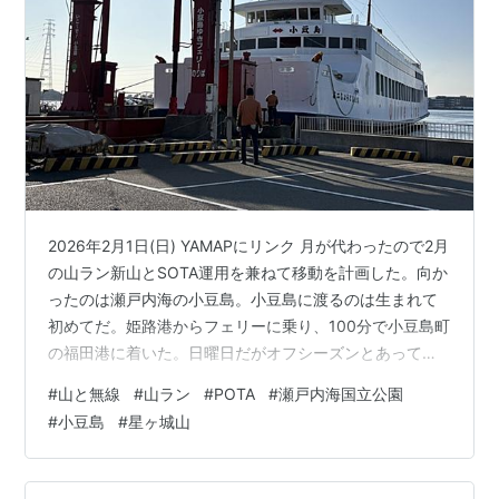
2026年2月1日(日) YAMAPにリンク 月が代わったので2月
の山ラン新山とSOTA運用を兼ねて移動を計画した。向か
ったのは瀬戸内海の小豆島。小豆島に渡るのは生まれて
初めてだ。姫路港からフェリーに乗り、100分で小豆島町
の福田港に着いた。日曜日だがオフシーズンとあってか
フェリーは空いていた。 小豆島フェリーに乗船、この便
#
山と無線
#
山ラン
#
POTA
#
瀬戸内海国立公園
に乗る車は5台ほどだった 小豆島の一座目は星ヶ城山
#
小豆島
#
星ヶ城山
(816m)。標高740m辺りに星ヶ城園地の駐車場がありこ
こに車をおいた。山頂までは10分くらいで到着した。遊
歩道周辺の樹木を伐採中で、今日は日曜日のためか作業