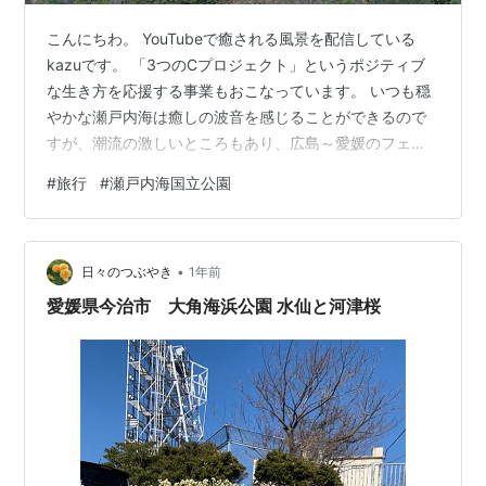
こんにちわ。 YouTubeで癒される風景を配信している
kazuです。 「3つのCプロジェクト」というポジティブ
な生き方を応援する事業もおこなっています。 いつも穏
やかな瀬戸内海は癒しの波音を感じることができるので
すが、潮流の激しいところもあり、広島～愛媛のフェリ
ーは大型でありながらも結構揺れるんですよね。 戦国時
#
旅行
#
瀬戸内海国立公園
代には、海の戦いで因島あたりで村上水軍が幅を利かせ
ていたことからもわかるように、争いがおこりやすい場
所だったようです。 その水軍が監視に使っていた「物見
•
岩」というのが、上蒲刈島に残っていました。 上蒲刈島
日々のつぶやき
1年前
へのアクセス 物見岩からの眺望 しまなみの海辺を配信
愛媛県今治市 大角海浜公園 水仙と河津桜
中！ 上蒲刈島へのアクセス …