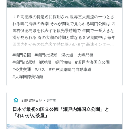
ＪＲ高徳線の特急名に採用され 世界三大潮流の一つとさ
れる鳴門海峡の渦潮 それが間近で見られる鳴門公園は 四
国右側徳島県を代表する観光景勝地で 年間で一番大きな
渦が見られる 春の大潮の時期と重なるＧＷ期間中は 毎年
四国内外からの観光客で特に賑わいます 高速インターに
近いからということもあり 当然直近の有料駐車場は早々
#
鳴門公園
#
鳴門の渦潮 渦の道 大鳴門橋
に満車御礼になり 駐車待ちの車列が普段以上に長くなり
#
鳴門の渦潮 観潮船 鳴門海峡
#
瀬戸内海国立公園
がちです 特に鳴門公園最寄の 神戸淡路鳴門自動車道鳴門
#
公共交通
#
バス
#
神戸淡路鳴門自動車道
北ＩＣとの間で 渋滞が予想されており、混雑対策として
#
大塚国際美術館
５月３日（金） ～６日（月・振休）の４日間 周辺部に臨
時駐車場が設けられ 臨時駐車場と公園内主要スポットを
周回する シャトル…
•
戦略買物日記
3年前
日本で最初の国立公園「瀬戸内海国立公園」と
「れいがん茶屋」