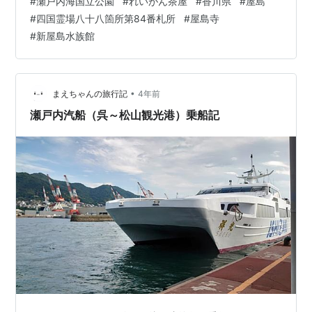
#
瀬戸内海国立公園
#
れいがん茶屋
#
香川県
#
屋島
く、日本初の国立公園「瀬戸内海国立公園」に指定され
#
四国霊場八十八箇所第84番札所
#
屋島寺
た山です 登山スポットでもあり、山頂には屋島寺は四国
#
新屋島水族館
霊場八十八箇所第84番札所もあります。 山頂からは瀬戸
内海と島々の絶景も楽しめます 屋島は台形の形をした山
なので、山頂に色々なスポットが集まっています そんな
屋島、南嶺側…
•
まえちゃんの旅行記
4年前
瀬戸内汽船（呉～松山観光港）乗船記