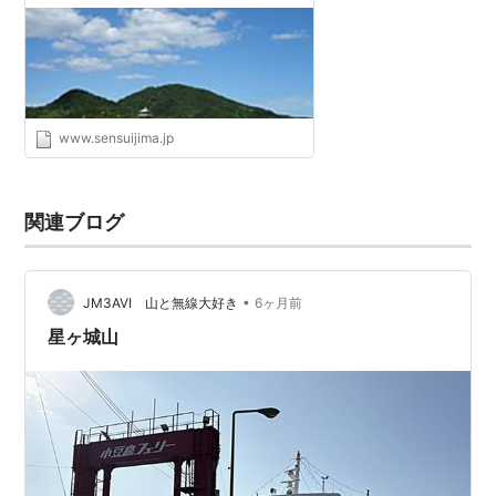
www.sensuijima.jp
関連ブログ
•
JM3AVI 山と無線大好き
6ヶ月前
星ヶ城山