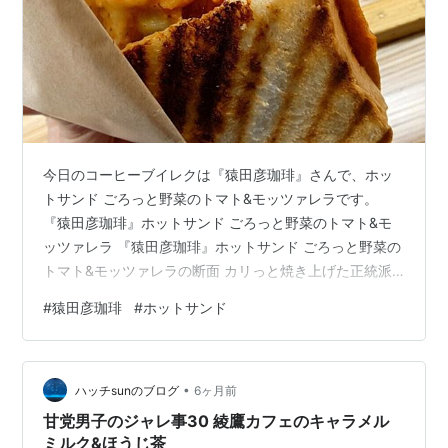
今日のコーヒーブイレクは『猿田彦珈琲』さんで、ホッ
トサンド ごろっと野菜のトマト&モッツァレラです。
『猿田彦珈琲』ホットサンド ごろっと野菜のトマト&モ
ッツァレラ 『猿田彦珈琲』ホットサンド ごろっと野菜の
トマト&モッツァレラの断面 カリっと焼き上げた正統派
ホットサンドですね。トマトの酸味と旨味。柔らかなモ
#
猿田彦珈琲
#
ホットサンド
ッツァレラのコクそのトマトはフレッシュで味が濃いで
す。トマト以外にもズッキーニやタマネギなどの野菜の
旨味が出てて良きですね。トーストが香ばしいのが印象
•
的。ホットサンドとしてはレベルが高いのがよくわかり
ハッチsunのブログ
6ヶ月前
ます。ただ高いなぁ。物価高とはいえ、他のコーヒーチ
甘党男子のジャレ事30 綾鷹カフェのキャラメル
ェーンと比べるとホットサンドの価格帯から…
ミルク&ほうじ茶