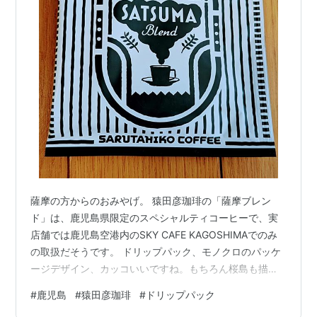
薩摩の方からのおみやげ。 猿田彦珈琲の「薩摩ブレン
ド」は、鹿児島県限定のスペシャルティコーヒーで、実
店舗では鹿児島空港内のSKY CAFE KAGOSHIMAでのみ
の取扱だそうです。 ドリップパック、モノクロのパッケ
ージデザイン、カッコいいですね。もちろん桜島も描か
れていて。 猿田彦珈琲のご当地ブレンドは他にもあるよ
#
鹿児島
#
猿田彦珈琲
#
ドリップパック
うで、奈良・大阪・札幌・名古屋・伊勢国・渋谷・仙