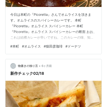
今日は本町の『Picoretta』さんでオムライスを頂きま
す。オムライスのスパイシーカレーです。 本町
『Picoretta』オムライス スパイシーカレー 本町
『Picoretta』オムライス スパイシーカレーの断面 おお、
これは結構カレーが辛いですね。このカレーの味、知っ
てるな。う～ん、どこのカレー粉だっけ？S&Bではなく
#
本町
#
オムライス
#
猿田彦珈琲
#
ドーナツ
て、う～ん、どこの味だったかなぁ。そうそう、食べ始
めて思い出しました。ここのオムライス、甘いんでし
た。普通のオムライスを食べたたときこの甘さがかな
•
り、主張強だと思ったのですが。辛いカレーソースと合
物書きの独り言
6ヶ月前
わさると、ちょっと面白いですね。甘さと辛さが同時に
新作チェック02/18
来るです。甘みは旨味ではあるん…