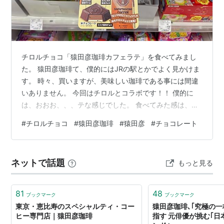
チロルチョコ「猿田彦珈琲カフェラテ」を食べてみまし
た。 猿田彦珈琲て、僕的にはJRの駅とかでよく見かけま
す。 時々、買いますが、美味しい珈琲である事には間違
いありません。 今回はチロルとコラボです！！ 僕的に
は、おおお、、、テな感じでした。 食べてみた感は、期
待通りでメチャ美味しい珈琲のチロルでした。 これは、
#
チロルチョコ
#
猿田彦珈琲
#
猿田彦
#
チョコレート
また買っても良いぞ！！！とか思いました。
ネットで話題
もっと見る
81
48
ブックマーク
ブックマーク
東京・恵比寿のスペシャルティ・コー
猿田彦珈琲､｢究極の一
ヒー専門店｜猿田彦珈琲
指す 元俳優が挑む｢