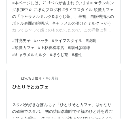
※本ページには、ﾌﾟﾛﾓｰｼｮﾝが含まれています※ ☆ランキン
グ参加中☆ にほんブログ村 #ライフスタイル 綾鷹カフェ
の「キャラメルミルク&ほうじ茶」、最初、自販機掲示の
ボトル表面の絵柄が、キャラメルの溶けたミルク〜がう
ねってる〜って感じのものだったので、この洋物に和物
のほうじ茶が合うのかな？けっこう攻めた新しい味わい
#
甘党男子
#
ハッチ
#
ライフスタイル
#
綾鷹
になるのでは？下手すると下手するかもーという不安が
#
綾鷹カフェ
#
上林春松本店
#
猿田彦珈琲
先に立ったが試してみたくなった。 前回シリーズリンク
#
キャラメルミルク
#
ほうじ茶
#
相性
hatch51.com そのくらい、日常に慣れて刺激に飢えてい
たのかもしれない。飲んでみると、とろける甘さと香ば
しさとのキャッチフレーズ、当たらずとも遠からずの印
象だった。それ…
•
ぽんちょ便り
6ヶ月前
ひとりそとカフェ