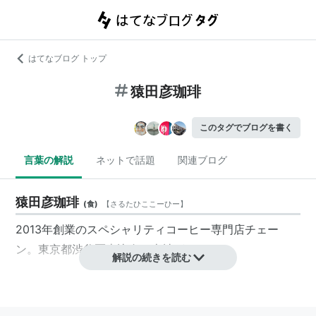
はてなブログ トップ
猿田彦珈琲
このタグでブログを書く
言葉の解説
ネットで話題
関連ブログ
猿田彦珈琲
(
食
)
【
さるたひここーひー
】
2013年創業のスペシャリティコーヒー専門店チェー
ン。東京都渋谷区恵比寿に本社がある。
解説の続きを読む