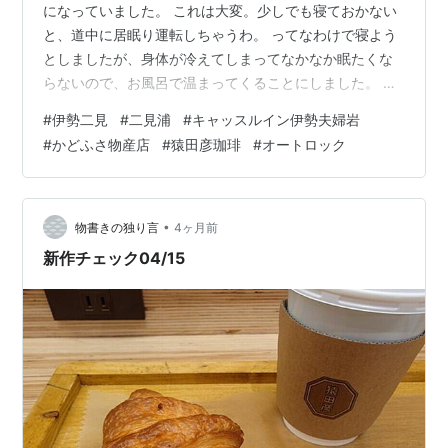
になっていました。 これは大変。少しでも寝ておかない
と、道中に居眠り運転しちゃうわ。 ってなわけで寝よう
としましたが、身体が冷えてしまってなかなか眠たくな
らないので、お風呂で温まってくることにしました。 夜
中の３時を回ると、貸切風呂は空いていたら自由に入れ
#
伊勢二見
#
二見浦
#
キャッスルイン伊勢夫婦岩
る仕組みです。幸いにも誰も使っていない風呂がありま
#
かどふさ物産店
#
猿田彦珈琲
#
オートロック
したので、入浴して身体を温めてから床に就きました。
朝７時過ぎに起き、部屋を片付けた後でチェックアウト
をしようとエレベーターホールまで歩いたところで、昨
日部屋に持ち込んだ漫画を部屋に忘れてきたことに気が
•
物書きの独り言
4ヶ月前
付きました。 あわてて部屋に戻ろうとしまし…
新作チェック04/15