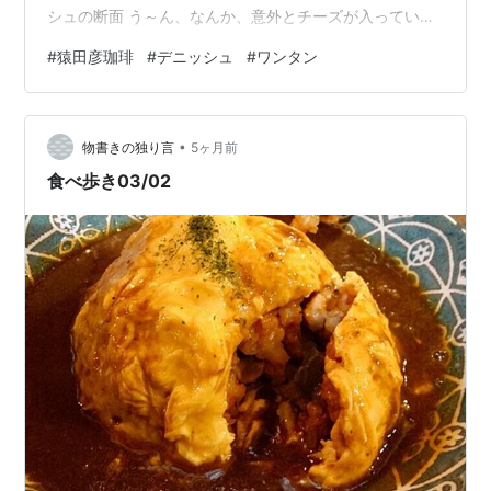
シュの断面 う～ん、なんか、意外とチーズが入っている
ことが気になるなぁ。なんというか、濃いというか、濃
#
猿田彦珈琲
#
デニッシュ
#
ワンタン
すぎるというか。チーズの匂いが際立っていてキツすぎ
るのかな。トマトも酸味が強いし、ニンニクも入ってい
ますね。そういう意味で、旨味は強く感じますね。味の
•
イメージはアラビアータに近いです。うむむむ、なんと
物書きの独り言
5ヶ月前
いうか味がとんがりすぎかなぁ。一つ一つのピースはし
食べ歩き03/02
っかりしているのにバランスに欠けるというか。…