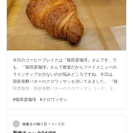
今日のコーヒーブレイクは『猿田彦珈琲』さんです。で
も、『猿田彦珈琲』さんて硬派だからフードメニューの
ラインナップが少ないのが悩みどころですね。今日は、
国産発酵バターのクロワッサンを頂いてみました。 『猿
田彦珈琲』国産発酵バターのクロワッサン う～む、まぁ
普通、というか普通にクロワッサンしているというか日
#
猿田彦珈琲
#
クロワッサン
本のクロワッサンじゃなくて海外のクロワッサンとして
成立しているというか、層状なってバターが入って、と
いうのが感じられます。砂糖系はなくて、小麦粉の甘み
•
って感じですね。日本の平均的なパン屋より本格派と思
物書きの独り言
4ヶ月前
います。