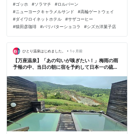
を確保しております。 スムーズに羽田に到着したのです
#
ゴッホ
#
ソラマチ
#
ロルバーン
が、荷物を預けていたら、なかなか出てきませんでし
#
ニューヨークキャラメルサンド
#
高輪ゲートウェイ
た。涙 なるべく飛行機利用時は荷物は預けないようにし
#
ダイワロイネットホテル
#
サザコーヒー
たい。 さて荷物をホテルに預けるために新橋に来まし
#
猿田彦珈琲
#
パリバターショコラ
#
シズカ洋菓子店
た。 新橋は交通の便がいいので、費用が許せば新橋のホ
テルを利用しております。 日曜日宿泊なので、比較的リ
ーズナブルな価格でした。 大ゴ…
•
ひとり温泉はじめました。
1ヶ月前
【万座温泉】「あの匂いが嗅ぎたい！」梅雨の雨
予報の中、当日の朝に宿を予約して日本一の硫黄
泉へ突撃した話｜万座温泉ひとり旅①