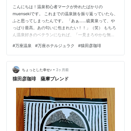
こんにちは！温泉初心者マークが外れたばかりの
muensekiです。 これまでの温泉旅を振り返っていたら、
ふと思ってしまったんです。 「あぁ……硫黄泉って、や
っぱり最高。あの匂いに包まれたい！！」（笑） もちろ
ん温泉好きのベテランになれば、「一見まろやかな無色
透明。でも実は奥深い単純温泉こそ至高」なんて境地に
#
万座温泉
#
万座ホテルジュラク
#
猿田彦珈琲
たどり着くのかもしれません。 ……しらんけど（笑）。
でも、まだまだ初心者の私は違います。 「これぞ温
泉！」と全身で主張してくる、あの強烈な硫黄の香りに
•
どうしても心を奪われるんです。 そうとなれば、目指す
ちょっとした幸せ♪
2ヶ月前
は日本一！ 日本一の高濃度硫黄泉を誇る、群馬県・標高
猿田彦珈琲 薩摩ブレンド
1,800mの万座温泉です！ 今回は…