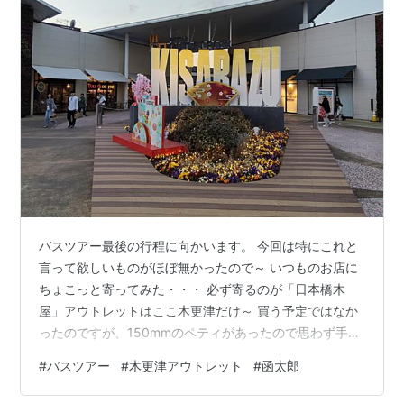
バスツアー最後の行程に向かいます。 今回は特にこれと
言って欲しいものがほぼ無かったので～ いつものお店に
ちょこっと寄ってみた・・・ 必ず寄るのが「日本橋木
屋」アウトレットはここ木更津だけ～ 買う予定ではなか
ったのですが、150mmのペティがあったので思わず手が
出た～ あと、ステンレス製の爪切りがあったので 鋼製は
#
バスツアー
#
木更津アウトレット
#
函太郎
持ってますが、よく錆びるので手入れが面倒（笑） 近く
にワコールがあったので・・・ 女性用ばかりなので、入