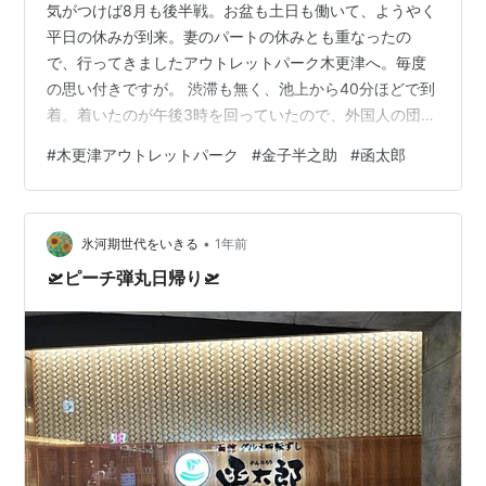
気がつけば8月も後半戦。お盆も土日も働いて、ようやく
平日の休みが到来。妻のパートの休みとも重なったの
で、行ってきましたアウトレットパーク木更津へ。毎度
の思い付きですが。 渋滞も無く、池上から40分ほどで到
着。着いたのが午後3時を回っていたので、外国人の団体
ツアーはぞろぞろと撤収中で人もまばら。それはいいん
#
木更津アウトレットパーク
#
金子半之助
#
函太郎
だけど、とにかく暑い！ まずは「函太郎」で軽く腹ごし
らえ。行列ゼロなのがいいね。その後は二手に分かれて
フードコートで合流することに。 果汁工房果琳（蒲田に
•
もあります）でスイカジュース（右）と桃のスムージー
氷河期世代をいきる
1年前
（左）で水分補給。その後もアウトレットをぶらり。 結
🛫ピーチ弾丸日帰り🛫
局、明治屋とカルディで缶詰や食糧品を購…