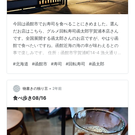
今回は函館市でお寿司を食べることにきめました。選ん
だお店はこちら、グルメ回転寿司函太郎宇賀浦本店さん
です。全国展開する函太郎さんのお店ですが、やはり函
館で食べたいですね。函館近海の海の幸が味わえるとの
事で楽しみです。 住所：函館市宇賀浦町14-4 漁火通りに
ある、海に面したお店です。 営業時間：11:00～
#
北海道
#
函館市
#
寿司
#
回転寿司
#
函太郎
21:00（LO20;45） おしゃれな空間でカウンターの他に
ボックス席もあります。とても混んでいましたが、幸い
一組まちで座ることが出来ました。ちなみに回転寿司と
•
ありましたが、注文はタッチパネルで、職人さんが目の
物書きの独り言
2年前
前で握って手渡してくれます。 食べたものをいくつか載
食べ歩き08/16
せてみます。 函館産ふのりの…