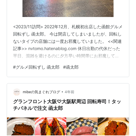
<2023/11訪問> 2022年12月、札幌初出店した函館グルメ
回転ずし 函太郎。 今は閉店してしまいましたが、回転し
ないタイプの店舗には一度お邪魔していました。 <<関連
記事>> nvtomo.hatenablog.com 休日出勤の代休だった
平日、混雑を避けるのに夕方早い時間帯にお邪魔してみ
ました。 注文は全てタッチパネルで行うスタイル。 一応
#
グルメ回転ずし 函太郎
#
函太郎
回転レーンはありますが、タッチパネルで注文したので
そのまま会計していたので、寿司を流す用途では使って
いないんだと思われます。 本まぐろ大とろ、中とろ 見て
•
わかる通り大とろは最高に脂が乗っていて口の中でホン
mibeの気まぐれブログ
4年前
キでとろけました。 個人的には中とろぐらいな…
グランフロント大阪♡大阪駅周辺 回転寿司！タッ
チパネルで注文 函太郎