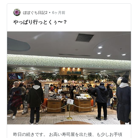
るのためらうところ ワコールメンがあるらしいのでちょ
•
こっと覗いてみたら居ました せっかくなので、３枚ほど
ぽぽぐち日記2
6ヶ月前
買ってみた～パンツにしては高級品（笑） 残りの時間
やっぱり行っとくぅ〜？
は、回転ずしの函太郎で早めの…
昨日の続きです。 お高い寿司屋を出た後、も少しお手頃