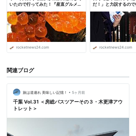
いたので行ってみた！『産直グルメ回
だ！」と力説するので
転ずし 函太郎Tokyo』
ジだった / 宇賀浦町
の函太郎』
rocketnews24.com
rocketnews24.com
関連ブログ
•
旅は道連れ 美味しい記憶！
5ヶ月前
千葉 Vol.31 ＜房総バスツアーその３・木更津アウ
トレット＞