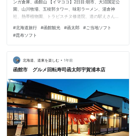
ンガ倉庫、函館山 【イマココ】2日目:朝市、大沼国定公
園、山川牧場、五稜郭タワー、味彩ラーメン、湯倉神
社、熱帯植物園、トラピスチヌ修道院、道の駅えさん、
石川啄木一族の墓、立待岬、函太郎 3日目:うにむらか
#
北海道旅行
#
函館観光
#
函太郎
#
ご当地ソフト
み、明治天皇上陸記念碑、擬洋風建物群、諸術調所跡、
#
昆布ソフト
ペリー広場、旧イギリス領事館、四天王像、旧函館区公
会堂、聖ヨハネ教会、ハリストス正教会、メロンパンア
イス、船魂神社、雪河亭、函館護国神社、五稜郭公園、
摩周丸、ハセガワストア、新函館北斗駅、おんじき トラ
•
北海道、道東を楽しむ
1年前
ピスチヌ修道院 ドライブ 道…
函館市 グルメ回転寿司函太郎宇賀浦本店