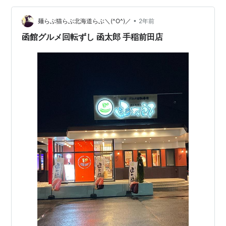
うに頂くのが正解かな。 いわない前浜市場 北海道岩内町
伝統の漁師めし 糠にしんのお茶漬け 岩内鰊和次郎 2人前
•
麺らぶ猫らぶ北海道らぶ＼(^O^)／
2年前
×2個 合同会社いわない前浜市場…
函館グルメ回転ずし 函太郎 手稲前田店