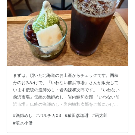
まずは、頂いた北海道のお土産からチェックです。西積
丹のおみやげで、『いわない前浜市場』さんが販売して
います伝統の漁師めし・岩内鰊和次郎です。 『いわない
前浜市場』伝統の漁師めし・岩内鰊和次郎 『いわない前
浜市場』伝統の漁師めし・岩内鰊和次郎をご飯にかける
商品の中には具だけが入っているので、ご飯の上にのっ
#
漁師めし
#
バルチカ03
#
猿田彦珈琲
#
函太郎
けてお湯をかけるスタイルですね。具は生姜がメインの
#
噴水小僧
だし汁に浸かっていて、匂いも味も鰊と生姜って感じで
す。繊細な料理って感じじゃないのでご飯をかっ込むよ