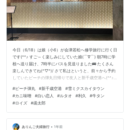
今日（6/18）は娘（小6）が会津若松へ修学旅行に行く日
です(^^♪ すご～く楽しみにしていた娘(⌒∇⌒) 朝7時に学
校へ送り届け、7時半にバスを見送りました🚌 たくさん
楽しんできてね(^▽^)/ さて私はというと、前々から予約
していたピーチの弾丸日帰りで友人と新千歳空港へ(^^♪
仙台⇒新千歳空港は🛫で約1時間ちょっとと、とても近い
#
ピーチ弾丸
#
新千歳空港
#
雪ミクスカイタウン
んです✨ 今回のテーマはお寿司とお買い物(^^♪ 到着そう
#
カニ味噌
#
白い恋人
#
ルタオ
#
利久
#
牛タン
そう、まずは函太郎 新千歳空港店へ🍣 オープン25分前に
#
ロイズ
#
函太郎
も関わらず、すでに行列が💦 とはいっても平日なので、
2人で広いテーブル席へ案内していただけました(⌒∇⌒)
まずはおまかせ8貫盛り ¥2,530＆サッ…
•
ありんご夫婦旅行
1年前