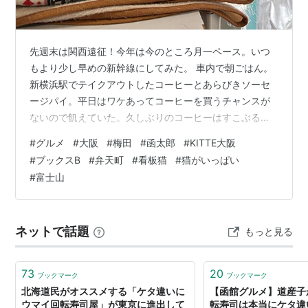
先週末は関西遠征！今年は今のところ月一ペース。いつ
もより少し早めの新幹線にしてみた。 車内で朝ごはん。
新横浜駅でテイクアウトしたコーヒーとあらびきソーセ
ージパイ。平日はワケあってコーヒーを買うチャンスが
ないので飢えていた。久しぶりのコーヒーはすこぶる美
味かった。 晴天に恵まれ富士山がバッチリ。なぜか天気
#
グルメ
#
大阪
#
梅田
#
函太郎
#
KITTE大阪
運だけはよい。確か小田原より手前で見えた富士山。 三
#
ブックスB
#
弁天町
#
看板猫
#
猫がいっぱい
島駅を通過したあとの富士山。右側の山肌に雪煙が見え
#
富士山
る。強い風が吹いているのかも。 すそ野が大きく見えて
きた。手前の低い雲のおかげで絵画的な姿に。 富士山に
たっぷり感動した後は読書。先日レビューをブログに書
ネットで話題
もっと見る
いた『ぜんぶ、あなたのためだから』を読み…
73
20
ブックマーク
ブックマーク
北海道民がオススメする「ケタ違いに
【函館グルメ】道産子
ウマイ回転寿司屋」が東京に進出して
転寿司は本当にケタ違