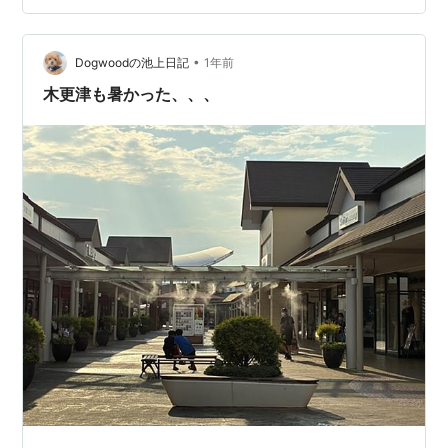
みやパーカー、お菓子などが置いてあり、皆さん大量に
買われていました。(スンスンかなり人気や( ﾟДﾟ)) 私は、
•
狙っていたノンノンのハンカチを買えたので満足でし
Dogwoodの池上日記
1年前
た。 SUNSUN Can…
木更津も暑かった、、、