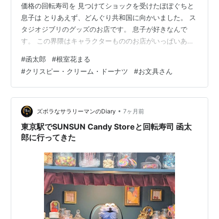
価格の回転寿司を 見つけてショックを受けたぽぽぐちと
息子は とりあえず、どんぐり共和国に向かいました。 ス
タジオジブリのグッズのお店です。 息子が好きなんで
す。 この界隈はキャラクターもののお店がいっぱいあり
ます。 ポケモンとかプリキュアとかトミカなど。 で、
#
函太郎
#
根室花まる
散々物色して悩んで、いくつか買っていました。 さて、
#
クリスピー・クリーム・ドーナツ
#
お文具さん
小腹が空いたね〜。 なんか食べる〜？ やっぱりここは寿
司かな〜？ 行っとく〜？ 行っちゃうよね〜。♪ リベンジ
じゃぁ〜！ もう、好きなもの好きなだけ食べんさ〜い！
2貫ずつの安心価格！ 回転寿司(回ってないけど)としては
•
ズボラなサラリーマンのDiary
7ヶ月前
安くないかもです…
東京駅でSUNSUN Candy Storeと回転寿司 函太
郎に行ってきた