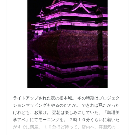
ライトアップされた夜の松本城。 冬の時期はプロジェク
ションマッピングもやるのだとか。 できれば見たかった
けれども、お預け。 翌朝は楽しみにしていた、「珈琲美
学アベ」にてモーニングを。 ７時１０分くらいに着いた
がすでに満席。 １０分ほど待って、店内へ。雰囲気の良
い装飾。 味わったことのない風味の珈琲はなかなかの衝