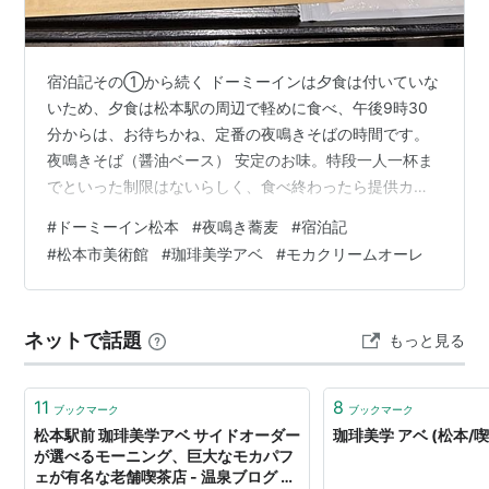
宿泊記その①から続く ドーミーインは夕食は付いていな
いため、夕食は松本駅の周辺で軽めに食べ、午後9時30
分からは、お待ちかね、定番の夜鳴きそばの時間です。
夜鳴きそば（醤油ベース） 安定のお味。特段一人一杯ま
でといった制限はないらしく、食べ終わったら提供カウ
ンターに並び直してもう一杯食べている方もいました。
#
ドーミーイン松本
#
夜鳴き蕎麦
#
宿泊記
〇朝食 朝食会場前のボード 朝ウナを満喫してから朝食会
#
松本市美術館
#
珈琲美学アベ
#
モカクリームオーレ
場に向かったので、一番混みそうな午前8時くらいの時間
帯でしたが、幸い席は空いており、待ち時間なく入れま
した。 信州サーモンチラシ りんごが美味しかったです 3
ネットで話題
もっと見る
種類のデザート 信州名物をひととおり 会場前のボードに
書いてあった名物をひとと…
11
8
ブックマーク
ブックマーク
松本駅前 珈琲美学アベ サイドオーダー
珈琲美学 アベ (松本/
が選べるモーニング、巨大なモカパフ
ェが有名な老舗喫茶店 - 温泉ブログ 山