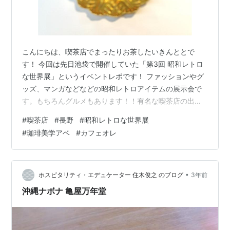
こんにちは、喫茶店でまったりお茶したいきんととで
す！ 今回は先日池袋で開催していた「第3回 昭和レトロ
な世界展」というイベントレポです！ ファッションやグ
ッズ、マンガなどなどの昭和レトロアイテムの展示会で
す。もちろんグルメもあります！！有名な喫茶店の出店
や懐かしの給食メニューが並んでいました。今回はその
#
喫茶店
#
長野
#
昭和レトロな世界展
中の1店、長野県にある喫茶店のご紹介です。
#
珈琲美学アベ
#
カフェオレ
•
ホスピタリティ・エデュケーター 住木俊之 のブログ
3年前
沖縄ナボナ 亀屋万年堂