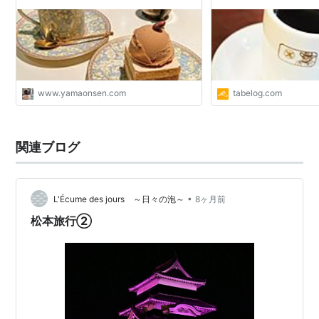
と温泉のきろく
www.yamaonsen.com
tabelog.com
関連ブログ
•
L'Écume des jours ～日々の泡～
8ヶ月前
松本旅行②