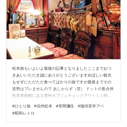
松本旅もいよいよ最後の記事となりましたここまでおつ
きあいいただき誠にありがとうございますめぼしい観光
もせずにただただ食べてばかりの旅ですが最後までその
姿勢はブレませんので あしからず（笑） ドットの集合体
松本美術館にある屋外オブジェチェックアウト１１時ま
でだらだらと過ごしホテルをあとにする特に予定もない
#
ひとり旅
#
信州松本
#
草間彌生
#
珈琲美学アベ
のでぶらぶらしているとフロントのお姉さんに薦められ
#
昭和レトロ
た「松本美術館」に到着松本出身で世界的に有名な芸術
家「草間彌生（くさまやよい」さんの作品が展示されて