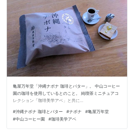
亀屋万年堂「沖縄ナボナ 珈琲とバター」。 中山コーヒー
園の珈琲を使用しているとのこと。 純喫茶ミニチュアコ
レクション「珈琲美学アベ」と共に…
#
沖縄ナボナ 珈琲とバター
#
ナボナ
#
亀屋万年堂
#
中山コーヒー園
#
珈琲美学アベ