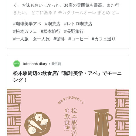
く、お味もおいしかった。お店の雰囲気も最高。また行
きたい。 どこにある？ モカクリームオーレ まとめ どこ
にある？ お店はJR松本駅前、お城口を出て徒歩２～３分
#
珈琲美学アベ
#
喫茶店
#
レトロ喫茶店
くらいかな。 駅前によくありそうな、昔ながらの喫茶店
#
松本カフェ
#
松本旅行
#
長野旅行
という店構え。 店名のフォントがたまらない。 店内はL
#
一人旅 女一人旅
#
珈琲
#
コーヒー
#
カフェ巡り
字型になっていて、ゆったりできるし、なんともエキゾ
チックな雰囲気でとてもいい。 珈琲美学 アベ （ABE） -
松本/喫茶店 | 食べログ モカクリームオーレ もう注文す
るものは決めて…
•
totochn’s diary
5年前
松本駅周辺の飲食店/『珈琲美学・アベ』でモーニ
ング！