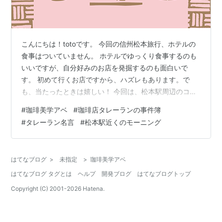
こんにちは！totoです。 今回の信州松本旅行、ホテルの
食事はついていません。 ホテルでゆっくり食事するのも
いいですが、自分好みのお店を発掘するのも面白いで
す。 初めて行くお店ですから、ハズレもあります。で
も、当たったときは嬉しい！ 今回は、松本駅周辺のコー
ヒー店です。 モーニングの美味しいお店『珈琲美学・ア
#
珈琲美学アベ
#
珈琲店タレーランの事件簿
ベ』 メニュー 店内 タレーラン・名言 『珈琲美学・ア
#
タレーラン名言
#
松本駅近くのモーニング
ベ』詳細 おわりに モーニングの美味しいお店『珈琲美
学・アベ』 ステキな外観でしょう!? 『珈琲美学・アベ』
は松本駅から徒歩3分のところにあります。 こちらでモ
はてなブログ
>
未指定
>
珈琲美学アベ
ーニングを頂きました。 モーニングが安くて美味しい 飲
はてなブログ タグとは
ヘルプ
開発ブログ
はてなブログトップ
み物プラスサイドオーダ…
Copyright (C) 2001-
2026
Hatena.