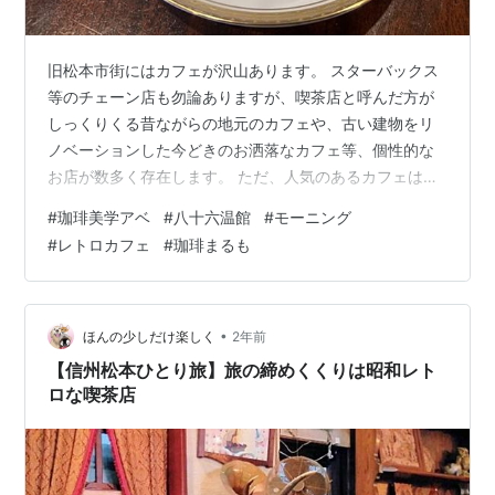
旧松本市街にはカフェが沢山あります。 スターバックス
等のチェーン店も勿論ありますが、喫茶店と呼んだ方が
しっくりくる昔ながらの地元のカフェや、古い建物をリ
ノベーションした今どきのお洒落なカフェ等、個性的な
お店が数多く存在します。 ただ、人気のあるカフェは、
観光日和の週末には行列ができることもしばしば。 ここ
#
珈琲美学アベ
#
八十六温館
#
モーニング
は早起きをして、朝早くから開店しているレトロカフェ
#
レトロカフェ
#
珈琲まるも
でモーニング（朝食）をしませんか。
•
ほんの少しだけ楽しく
2年前
【信州松本ひとり旅】旅の締めくくりは昭和レト
ロな喫茶店