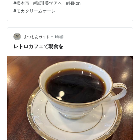
#
松本市
#
珈琲美学アベ
#
Nikon
撃だった。 人気メニューの「モカクリームオーレ」。 珈
#
モカクリームオーレ
琲とミルクを交互に入れていく際のパフォーマンスが面
白い。 興味ある方はYouTubeなどで検索を。 すぐ近くの
楽器屋さんのショーウィンドウにあった猫のトートバッ
グが可愛かったので。
•
まつもあガイド
1年前
レトロカフェで朝食を