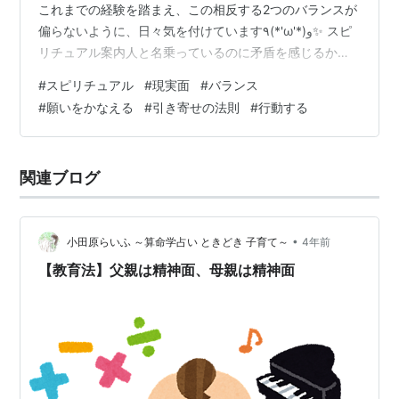
これまでの経験を踏まえ、この相反する2つのバランスが
偏らないように、日々気を付けています٩(*'ω'*)و✨ スピ
リチュアル案内人と名乗っているのに矛盾を感じるかも
しれませんが💦、 例えば私がスピリチュアルだけで過ご
#
スピリチュアル
#
現実面
#
バランス
すと、地に足が着かず日常生活が成り立たなくなります
#
願いをかなえる
#
引き寄せの法則
#
行動する
し、 かといって現実面のみに力を注いで過ごすと、直感
力が鈍り、逆に夢や目標から遠ざかったり、時間がかか
ったりします💦 そのため、以前ブログに載せました「引
関連ブログ
き寄せの法則」的なことも、ただ願うだけで叶う、とい
うことではなく、 実際に現実…
•
小田原らいふ ～算命学占い ときどき 子育て～
4年前
【教育法】父親は精神面、母親は精神面