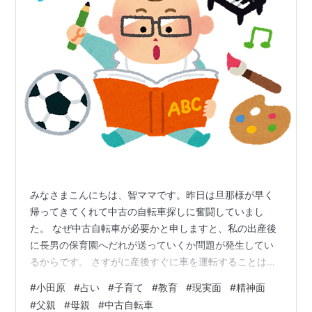
みなさまこんにちは、智ママです。昨日は旦那様が早く
帰ってきてくれて中古の自転車探しに奮闘していまし
た。 なぜ中古自転車が必要かと申しますと、私の出産後
に長男の保育園へだれが送っていくか問題が発生してい
るからです。 さすがに産後すぐに車を運転することはで
きないと思うので私以外で考えているのですが、旦那様
#
小田原
#
占い
#
子育て
#
教育
#
現実面
#
精神面
は朝6時前に家を出てしまうため送りは難しいのです。
#
父親
#
母親
#
中古自転車
おさんどんで母が来てくれることになっていますが、な