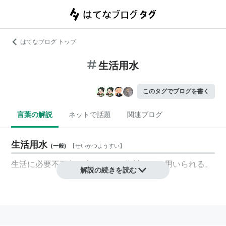
はてなブログ トップ
生活用水
このタグでブログを書く
言葉の解説
ネットで話題
関連ブログ
生活用水
(
一般
)
【
せいかつようすい
】
生活に必要不可欠な水のこと。飲料などに用いられる。
解説の続きを読む