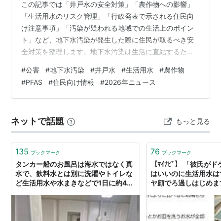
この記事では「井戸水の安全対策」「農作物への影響」
「生活用水のリスク管理」「行政発表で示される住民向
け注意事項」「汚染が疑われる地域での生活上のポイン
ト」など、地下水汚染が発生した際に住民が取るべき安
全対策を整理します。地下水汚染は生活に直結するた
め、正しい情報を理解することが重要です。 シリーズ全
#
公害
#
地下水汚染
#
井戸水
#
生活用水
#
農作物
体の構成は、公害シリーズ目次ページで確認できます。
#
PFAS
#
住民向け情報
#
2026年ニュース
この記事でわかること 井戸水の安全対策（飲用・生活用
水） 農作物への影響と行政の判断基準 生活用水のリスク
管理（調理・洗浄・風呂） 行政発表で示される住民向け
ネットで話題
もっと見る
注意事項 汚染が疑われる地域での生活上のポイント
135
76
ブックマーク
ブックマーク
タンカー船のお風呂は海水ではなく真
【ﾏｲﾅﾋﾞ】 「彼氏が
水で、飲料水とは別に洗濯やトイレな
はいいのに生活用水は
ど生活用水や水まきなどで1日に約4㌧
ヤ顔でろ過しはじめま
の真水が必要だという話
ば…」 : 痛いニュース(ﾉ