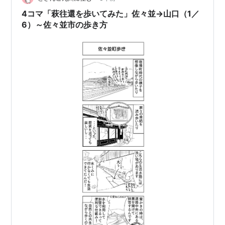
4コマ「萩往還を歩いてみた」佐々並→山口（1／
6）～佐々並市の歩き方