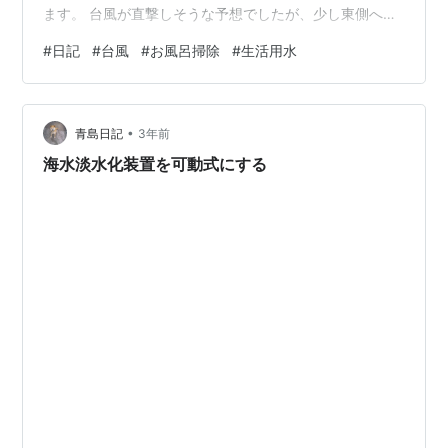
ます。 台風が直撃しそうな予想でしたが、少し東側へず
れているようで、ちょっと安心。東京って守られている
#
日記
#
台風
#
お風呂掃除
#
生活用水
なあ、とつくづく思います。東京だけじゃ無いけど、都
市が出来るという事は、それだけの理由があるのでしょ
うね。歴史的に比較的安全と言う。 それでも、台風に備
•
えてというきっかけに、お風呂掃除を念入りに行いまし
青島日記
3年前
た。お風呂の大掃除です。 夏場はシャワーだけなので、
海水淡水化装置を可動式にする
バスタブは洗わないので…