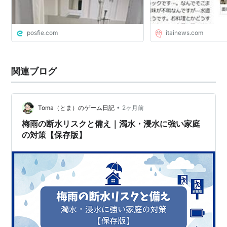
posfie.com
itainews.com
関連ブログ
•
Toma（とま）のゲーム日記
2ヶ月前
梅雨の断水リスクと備え｜濁水・浸水に強い家庭
の対策【保存版】