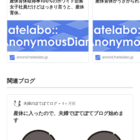
産休育休取得率100%のホワイト企業
産休育休がうざがられ
女子社員だけどはっきり言うと、産休
育休..
anond.hatelabo.jp
anond.hatelabo.jp
関連ブログ
•
夫婦のぽてぽてログ
4ヶ月前
産休に入ったので、夫婦でぽてぽてブログ始めま
す