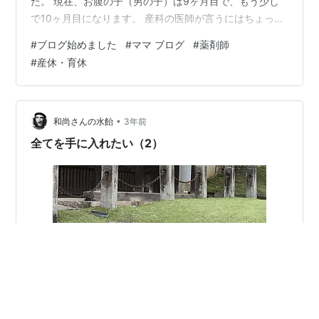
た。 現在、お腹の子（男の子）は9ヶ月目で、もう少し
で10ヶ月目になります。 産科の医師が言うにはちょっと
『ちび助』みたいですが、順調に育っているとのこと。
#
ブログ始めました
#
ママ ブログ
#
薬剤師
（とは言え、私自身の体重はそこまで増えないし、お腹
#
産休・育休
もあまり大きくならないのでちょっと心配…💦） 初めて
の出産になるので、私自身わからないことだらけ… 産
休・育休中の暇な時間を使って、出産や育児などについ
ての記録を残したり、調べたことをまとめたりしていき
•
和尚さんの水飴
3年前
たいと思っています。 一応薬剤師（…
全てを手に入れたい（2）