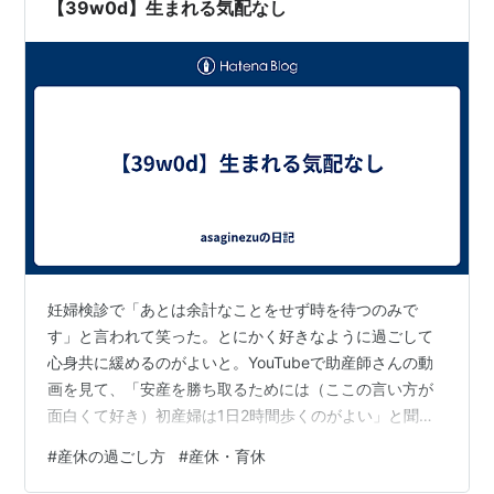
れない。イメトレの期間をもらったと思って、少しずつ
【39w0d】生まれる気配なし
リサーチしよう。抱っこの仕方とか、授乳頻度と…
妊婦検診で「あとは余計なことをせず時を待つのみで
す」と言われて笑った。とにかく好きなように過ごして
心身共に緩めるのがよいと。YouTubeで助産師さんの動
画を見て、「安産を勝ち取るためには（ここの言い方が
面白くて好き）初産婦は1日2時間歩くのがよい」と聞い
て、30分ほど散歩していたけど（2時間は頑張れな
#
産休の過ごし方
#
産休・育休
い）、私の通っているところではあまり推奨していない