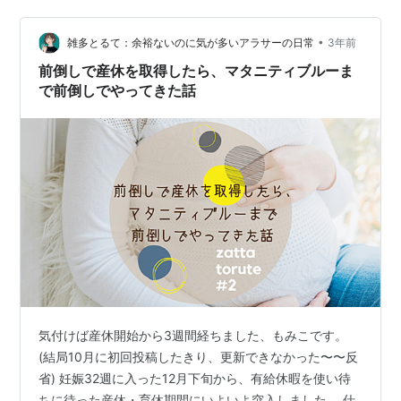
らしい。「したいならすればいい」という感じだった。
気分転換になるので無理ない範囲で続けようとは思う。
•
www.youtube.com 最近はネトフリで『ウ・ヨンウ弁護
雑多とるて：余裕ないのに気が多いアラサーの日常
3年前
士は天才肌』を視聴した。自閉スペクトラム症（ASD）
前倒しで産休を取得したら、マタニティブルーま
の弁護士のお話。主人公は（特…
で前倒しでやってきた話
気付けば産休開始から3週間経ちました、もみこです。
(結局10月に初回投稿したきり、更新できなかった〜〜反
省) 妊娠32週に入った12月下旬から、有給休暇を使い待
ちに待った産休・育休期間にいよいよ突入しました。 仕