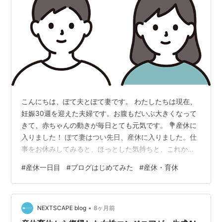
こんにちは、ぽて夫とぽて妻です。 わたしたちは現在、
妊娠30週を迎えた夫婦です。お腹もだいぶ大きくなって
きて、赤ちゃんの動きが毎日とても元気です。 💐産休に
入りました！ ぽて妻はつい先日、産休に入りました。仕
事をお休みしてみると、ほっとした気持ちと、これから
始まる生活へのワクワクが混ざったような、そんな不思
#
産休一日目
#
ブログはじめてみた
#
産休・育休
議な感覚。ぽて夫は、妊娠前から“できるほうがやる”スタ
イルで家事をしていたのですが、前以上にサポートして
くれています。 ふたりでゆっくり赤ちゃんを迎える準備
•
を進めているところです！ 💁‍♀️ブログ「ぽてぽてログ」に
NEXTSCAPE blog
8ヶ月前
ついて 「ぽてぽてログ」は、日常や買ってよかったアイ