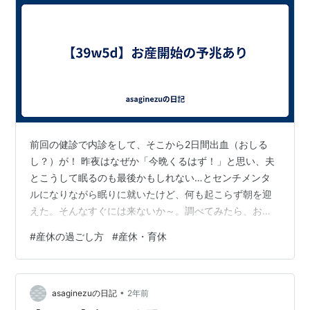
前回の健診で内診をして、そこから2日間出血（おしる
し？）が！ 昨夜はなぜか「今晩くるはず！」と思い、夫
とこうして眠るのも最後かもしれない…とセンチメンタ
ルになりながら眠りに就いたけど、何も起こらず朝を迎
えた。そんなすぐには来ないか～。調べてみたら、おし
るしがあってから出産まで1週間くらいかかる人もいるら
#
産休の過ごし方
#
産休・育休
しい。時を待つしかない。 はやく生まれてきてほしいと
ずっと思っているけど、考えてみると両親学級で教わっ
たことはほとんど忘れてしまっているし、赤ちゃんがい
•
る生活をあんまり具体的にイメージできていないかもし
asaginezuの日記
2年前