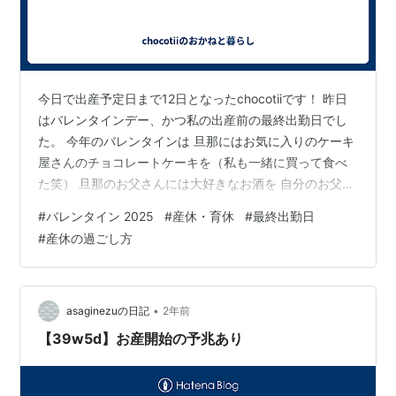
今日で出産予定日まで12日となったchocotiiです！ 昨日
はバレンタインデー、かつ私の出産前の最終出勤日でし
た。 今年のバレンタインは 旦那にはお気に入りのケーキ
屋さんのチョコレートケーキを（私も一緒に買って食べ
た笑） 旦那のお父さんには大好きなお酒を 自分のお父さ
んにはマカダミアナッツのチョコレートをお供え（すで
#
バレンタイン 2025
#
産休・育休
#
最終出勤日
に他界） こんな感じでした。 今年は手作りしようかとも
#
産休の過ごし方
考えていたんだけど、 血糖値が上がりやすいこととかを
旦那がすごく気にしていたため、それは延期しました笑
そして昨日は最終出勤日だったので、職場にご挨拶もか
ねてお菓子を持っていきました。 おかきみたいな乾物系
•
asaginezuの日記
2年前
がいいかなとも思った…
【39w5d】お産開始の予兆あり