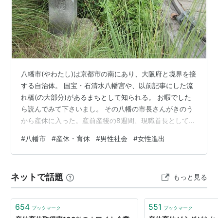
八幡市(やわたし)は京都市の南にあり、大阪府と境界を接
する自治体。 国宝・石清水八幡宮や、以前記事にした流
れ橋(の大部分)があるまちとして知られる。 お暇でした
ら読んでみて下さいまし。 その八幡の市長さんがきのう
から産休に入った。産前産後の8週間、現職首長としてお
そらく全国初だという。 (動画は、実際に私が7/20夕方の
#
八幡市
#
産休・育休
#
男性社会
#
女性進出
テレビで見たニュース) www.youtube.com 市長選に出る
少し前、一時期ネットでこの人の広告を見かけたように
記憶している。結果、当選して最年少の女性市長となっ
ネットで話題
もっと見る
た。 同じ京阪沿線とはいえ、筆者はここの住民ではない
し利害関係？は無い(はず)。 で、この人の実績や思想信
条を…
654
551
ブックマーク
ブックマーク