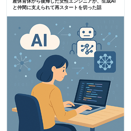
産休育休から復帰した女性エンジニアが、生成AI
テム、これから始まる赤ちゃ…
と仲間に支えられて再スタートを切った話