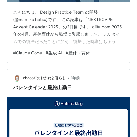
こんにちは。 Design Practice Team の開發
(@mamikaihatsu)です。 この記事は「NEXTSCAPE
Advent Calendar 2025」の2日目です。 qiita.com 2025
年の4月、産休育休から職場に復帰しました。 フルタイ
ムでの復帰だったことに加え、復帰した時期はちょうど
生成AIブームの真っ只中。 技術も仕事の進め方も大きく
#
Claude Code
#
生成 AI
#
産休・育休
変わっており、「置いていかれているかもしれない」と
いう不安を抱えながらのスタートでした。 さらに生活面
では、保育園からの呼び出しや夜泣きによる睡眠不足な
•
ど、日々のリズムも安定せず、最初の4月・5月は正直あ
chocotiiのおかねと暮らし
1年前
まり記憶がないほど慌た…
バレンタインと最終出勤日