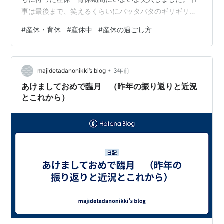
事は最後まで、笑えるくらいにバッタバタのギリギリ。
最終日のやり切った感とは裏腹に、休職する実感は湧か
#
産休・育休
#
産休中
#
産休の過ごし方
ずなんとなく罪悪感のようなモヤモヤを感じつつも産休
へ。 ゆるまないようにこれまで通りの生活を心がけ、毎
朝5時起き。料理をじっくり作ってクリスマスはディナー
•
を用意してみたり、読書をしたり、化粧品を磨いたり、
majidetadanonikki’s blog
3年前
まつ毛パーマをかけたり。 年末まで仕事の夫に冷凍弁当
あけましておめで臨月 （昨年の振り返りと近況
を作ってみるなど やりたいこと・…
とこれから）