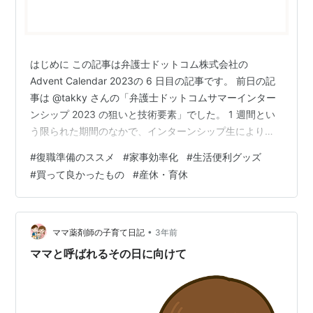
はじめに この記事は弁護士ドットコム株式会社の
Advent Calendar 2023の 6 日目の記事です。 前日の記
事は @takky さんの「弁護士ドットコムサマーインター
ンシップ 2023 の狙いと技術要素」でした。 1 週間とい
う限られた期間のなかで、インターンシップ生により良
い体験をしてもらうための工夫が詰まっていると感じま
#
復職準備のススメ
#
家事効率化
#
生活便利グッズ
した。 弁護士ドットコムでエンジニアリングマネージャ
#
買って良かったもの
#
産休・育休
ーをしている @k-anz です。わたしは 2022 年 9 月から
産休育休を取得し、2023 年 5 月に復職しました。 今回
は、復職するにあたって導入し、役立った商品について
紹介します。今後育休を取るかた…
•
ママ薬剤師の子育て日記
3年前
ママと呼ばれるその日に向けて