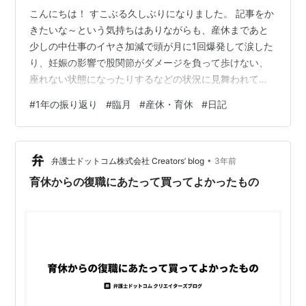
こんにちは！ すこぶる久しぶりになりました。 記事をか
きたいな～という気持ちはありながらも、産休まであと
少しの中仕事のイヤさ加減で頭が月に1回爆発して涙した
り、妊娠の影響で股関節がダメージを負って歩けない、
座れない状態になったりするなどの状況に見舞われてい
ました。 しかし時間というのはありがたくも悲しくも待
#
1年の振り返り
#
臨月
#
産休・育休
#
日記
っていれば経つもので、無事有休使用の前倒し産休に入
り数週、働いていないというよろこびをじわじわと実感
しつつあるこの頃です。 新年ということで、まずは最初
•
の記事で書いた雑な自己紹介を今年も更新してみたいと
弁護士ドットコム株式会社 Creators’ blog
3年前
思います。
育休からの復職にあたって買ってよかったもの