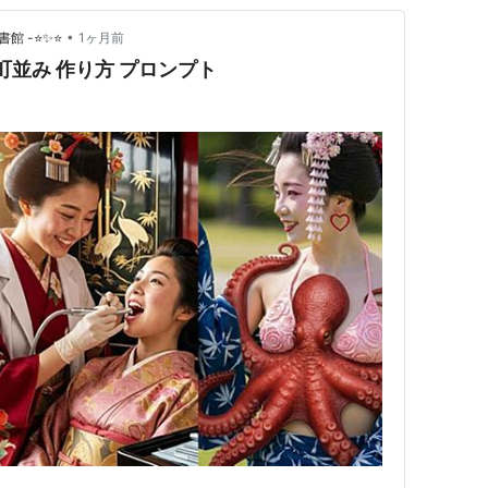
•
書館 -⭐✨⭐
1ヶ月前
の町並み 作り方 プロンプト