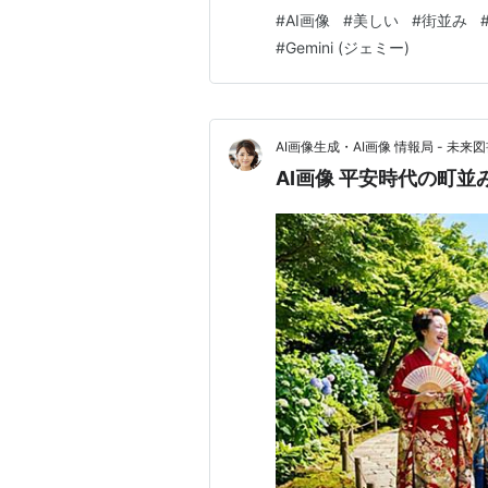
真のようなリアルさから絵画
#
AI画像
#
美しい
#
街並み
AI画像で美しい町並みを作り
#
Gemini (ジェミー)
AI画像生成・AI画像 情報局 - 未来図
AI画像 平安時代の町並み 