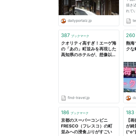
描き
れて
た。た
dailyportalz.jp
t
もち
す。
拡大
387
260
ブックマーク
板の
クオリティ高すぎ！エーゲ海
熱海
分...
の「あの」町並みを再現した
クな
高知県のホテルが、想像以上
にエーゲ海だった！ - Find
Travel
find-travel.jp
da
186
183
ブックマーク
京都のスーパーコンビニ
【画
FRESCO（フレスコ）の町
が綺
並みへの浸食ぷりがすごい
(^o