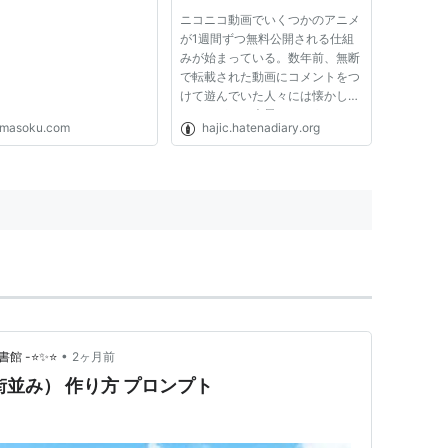
ニコニコ動画でいくつかのアニメ
が1週間ずつ無料公開される仕組
みが始まっている。数年前、無断
で転載された動画にコメントをつ
けて遊んでいた人々には懐かしく
もありがたい光景であろう。 あ
imasoku.com
hajic.hatenadiary.org
いにく、ニコニコ市場を見る限
り、DVD売上にはあまり結びつい
ていないようだが、来期以降も続
けて貰えると個人的には嬉しい。
過...
•
書館 -⭐✨⭐
2ヶ月前
街並み） 作り方 プロンプト