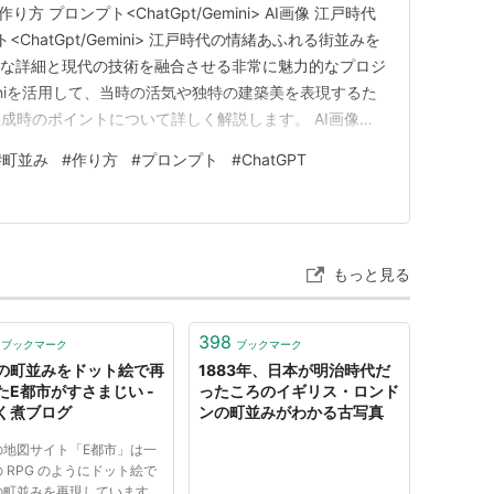
り方 プロンプト<ChatGpt/Gemini> AI画像 江戸時代
ChatGpt/Gemini> 江戸時代の情緒あふれる街並みを
的な詳細と現代の技術を融合させる非常に魅力的なプロジ
eminiを活用して、当時の活気や独特の建築美を表現するた
成時のポイントについて詳しく解説します。 AI画像で
力 江戸時代という特定の時代をAI画像で生成する場
#
町並み
#
作り方
#
プロンプト
#
ChatGPT
、木造建築が並ぶ景観をいかにリアルに描き出すか…
もっと見る
398
ブックマーク
ブックマーク
の町並みをドット絵で再
1883年、日本が明治時代だ
たE都市がすさまじい -
ったころのイギリス・ロンド
く煮ブログ
ンの町並みがわかる古写真
の地図サイト「E都市」は一
 RPG のようにドット絵で
の町並みを再現しています。