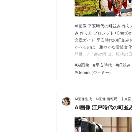
AI画像 平安時代の町並み 作り方 
み 作り方 プロンプト<ChatG
文章ガイド 平安時代の町並み
かべるのは、雅やかな貴族文
発展した当時の街は、現代の
静けさや色彩をAI画像で表現
#
AI画像
#
平安時代
#
町並み
ChatGPT や Gemini
#
Gemini (ジェミー)
AI画像生成・AI画像 情報局 - 未来図
AI画像 江戸時代の町並み 