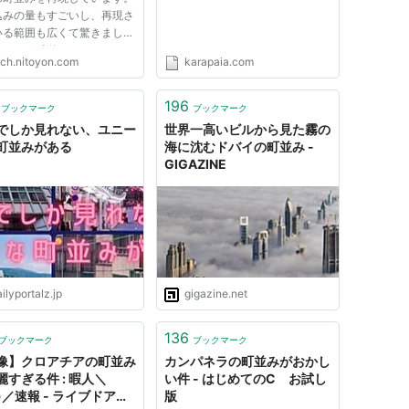
込みの量もすごいし、再現さ
いる範囲も広くて驚きまし
とえば 上海 はこんなの。
ech.nitoyon.com
karapaia.com
ろんドラッグで移動できま
少し拡大してみます。さらに
してみます。右下のビルの看
196
ブックマーク
ブックマーク
文字が読めちゃってます。自
でしか見れない、ユニー
世界一高いビルから見た霧の
町並みがある
海に沈むドバイの町並み -
GIGAZINE
ilyportalz.jp
gigazine.net
136
ブックマーク
ブックマーク
像】クロアチアの町並み
カンパネラの町並みがおかし
麗すぎる件 : 暇人＼
い件 - はじめてのC お試し
^)／速報 - ライブドアブ
版