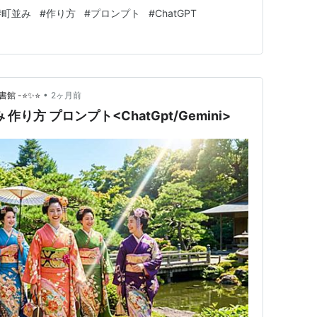
的な幻想世界まで、幅広い表現が可能になる。本稿では、
#
町並み
#
作り方
#
プロンプト
#
ChatGPT
たい人に向けて、プロンプトの考え方や構図の…
•
書館 -⭐✨⭐
2ヶ月前
作り方 プロンプト<ChatGpt/Gemini>