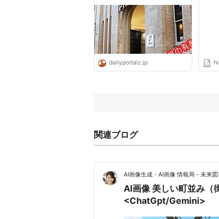
ログ
dailyportalz.jp
h
関連ブログ
AI画像生成・AI画像 情報局 - 未来図
AI画像 美しい町並み（
<ChatGpt/Gemini>