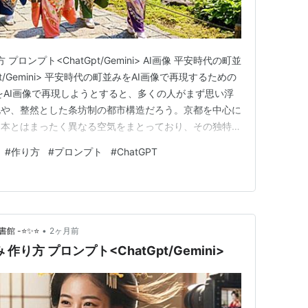
プロンプト<ChatGpt/Gemini> AI画像 平安時代の町並
pt/Gemini> 平安時代の町並みをAI画像で再現するための
をAI画像で再現しようとすると、多くの人がまず思い浮
化や、整然とした条坊制の都市構造だろう。京都を中心に
日本とはまったく異なる空気をまとっており、その独特の
するには、いくつかの重要な視点が必要になる。
#
作り方
#
プロンプト
#
ChatGPT
 を使ってプロンプトを組み立てる場合も、単に「平安時代」…
•
書館 -⭐✨⭐
2ヶ月前
作り方 プロンプト<ChatGpt/Gemini>