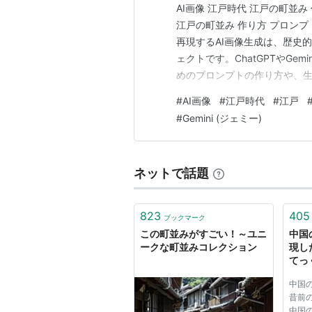
AI画像 江戸時代 江戸の町並み 作
江戸の町並み 作り方 プロンプト<
再現するAI画像生成は、歴史
ェクトです。ChatGPTやG
めのプロンプトの作り方や、生
江戸時代の町並みを再現する魅
#
AI画像
#
江戸時代
#
江戸
合、その時代特有の空気感や
#
Gemini (ジェミー)
ネットで話題
823
405
ブックマーク
この町並みがすごい！～ユニ
中国
ークな町並みコレクション
現し
てっ
中国
昔前の
中国