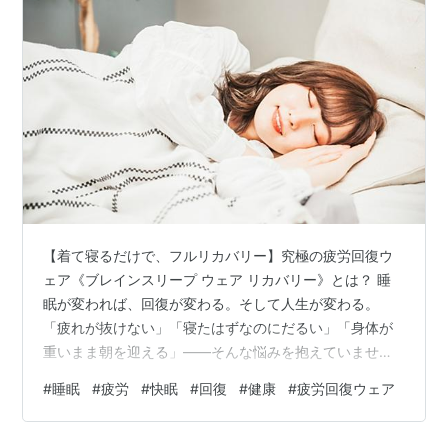
【着て寝るだけで、フルリカバリー】究極の疲労回復ウ
ェア《ブレインスリープ ウェア リカバリー》とは？ 睡
眠が変われば、回復が変わる。そして人生が変わる。
「疲れが抜けない」「寝たはずなのにだるい」「身体が
重いまま朝を迎える」――そんな悩みを抱えていません
か？ 現代人の多くが実感しているこの“疲労感”。実はそ
#
睡眠
#
疲労
#
快眠
#
回復
#
健康
#
疲労回復ウェア
の根本には、睡眠中の回復効率の低さがあります。 今回
ご紹介する《ブレインスリープ ウェア リカバリー》は、
まさに「寝ている間に、疲労を限界までリカバリーす