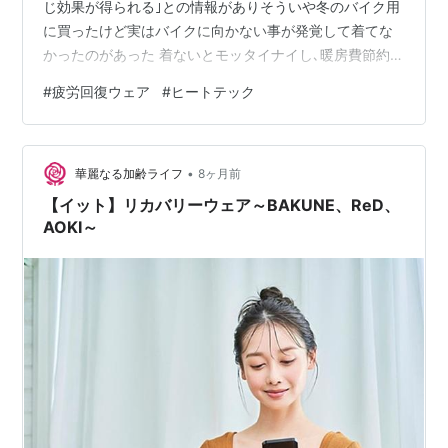
じ効果が得られる｣との情報がありそういや冬のバイク用
に買ったけど実はバイクに向かない事が発覚して着てな
かったのがあった 着ないとモッタイナイし､暖房費節約の
ためにも部屋着＆寝間着にしますぐぐると｢ヒートテック
#
疲労回復ウェア
#
ヒートテック
と疲労回復ウエアは違う｣とか｢室内だと暑すぎる｣とか
｢暑くて寝られない｣とか色んな記事がありますが原理は
違っても暖めるという事は同じだし､ヒト並のＩＱあれば
•
調整できるし､実際調整して快適だし､真実を伝えるより
華麗なる加齢ライフ
8ヶ月前
目立つのが目的なのがネット記事ですという事で洗い替
【イット】リカバリーウェア～BAKUNE、ReD、
えをネットで追加購入して届いた…
AOKI～