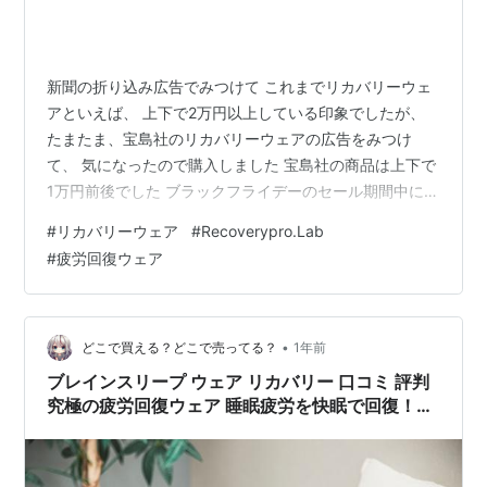
新聞の折り込み広告でみつけて これまでリカバリーウェ
アといえば、 上下で2万円以上している印象でしたが、
たまたま、宝島社のリカバリーウェアの広告をみつけ
て、 気になったので購入しました 宝島社の商品は上下で
1万円前後でした ブラックフライデーのセール期間中に購
入したのですが、 購入したグレーは新色のためセール対
#
リカバリーウェア
#
Recoverypro.Lab
象外でしたが、 長く着ることになるだろうから、色で妥
#
疲労回復ウェア
協はしたくないと思い、 定価で購入しました
[Recoverypro Lab.] 疲労回復ウェア 長袖クルーネック
ロングパンツ 上下セット グレー Lサイズ 一般医療機器
リカバリーウェア 男女兼用 血行促進 Recoverypro…
•
どこで買える？どこで売ってる？
1年前
ブレインスリープ ウェア リカバリー 口コミ 評判
究極の疲労回復ウェア 睡眠疲労を快眠で回復！健
康を支える究極のリカバリーウェア