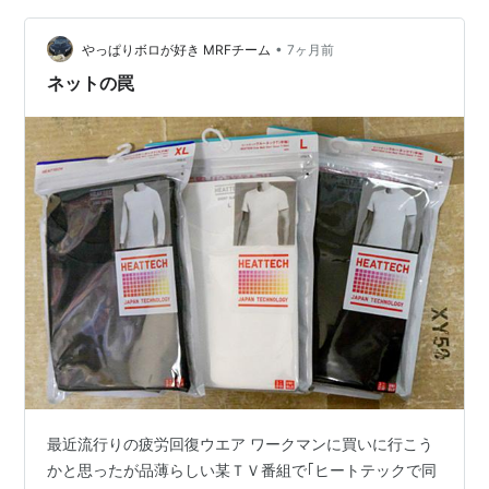
りに来た。メガネ屋さんの入っている田無駅前の商業施
•
設の開店待ち。 メガネ作りは珍しく選ぶのに迷わずに
やっぱりボロが好き MRFチーム
7ヶ月前
30 分程度で済む。 現在の視力は両目平均で多分 0.7 程
ネットの罠
度と、自分で思…
最近流行りの疲労回復ウエア ワークマンに買いに行こう
かと思ったが品薄らしい某ＴＶ番組で｢ヒートテックで同