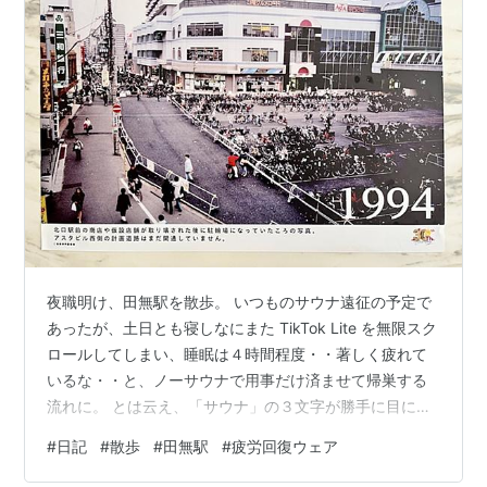
夜職明け、田無駅を散歩。 いつものサウナ遠征の予定で
あったが、土日とも寝しなにまた TikTok Lite を無限スク
ロールしてしまい、睡眠は４時間程度・・著しく疲れて
いるな・・と、ノーサウナで用事だけ済ませて帰巣する
流れに。 とは云え、「サウナ」の３文字が勝手に目に飛
び込んでくる。このカプホ、現在サウナは稼働していな
#
日記
#
散歩
#
田無駅
#
疲労回復ウェア
い筈だが念の為チェック。 ホテル自体が営業してるのか
怪しかった。 先月の九州旅行で失くしたサングラスを作