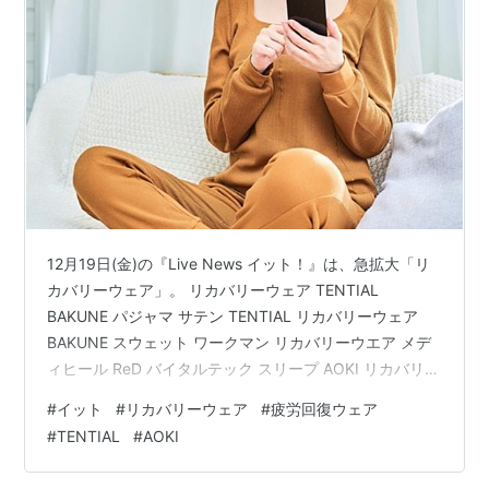
12月19日(金)の『Live News イット！』は、急拡大「リ
カバリーウェア」。 リカバリーウェア TENTIAL
BAKUNE パジャマ サテン TENTIAL リカバリーウェア
BAKUNE スウェット ワークマン リカバリーウエア メデ
ィヒール ReD バイタルテック スリープ AOKI リカバリー
ケアプラス プレミアム リカバリーウェア TENTIAL
#
イット
#
リカバリーウェア
#
疲労回復ウェア
BAKUNE パジャマ サテン まるで一流ホテルのナイトウ
#
TENTIAL
#
AOKI
ェアのような高級感。なめらかな肌触りと軽い着心地、
上品な光沢感が魅力の大人の感性に響く疲労回復パジャ