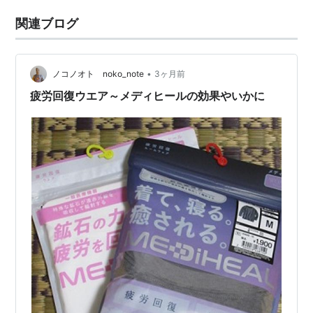
関連ブログ
•
ノコノオト noko_note
3ヶ月前
疲労回復ウエア～メディヒールの効果やいかに