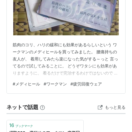
筋肉のコリ、ハリの緩和にも効果があるらしいという ワ
ークマンのメディヒールを買ってみました。 腰痛持ちの
友人が、 着用してみたら楽になった気がする～っと 言っ
てるので試してみることに。 どうぞワタシにも効果があ
りますように。 着るだけで完治するわけではないので リ
ハビリとゆる体操、 そして自宅での運動も継続中です。
#
メディヒール
#
ワークマン
#
疲労回復ウェア
ネットで話題
もっと見る
16
ブックマーク