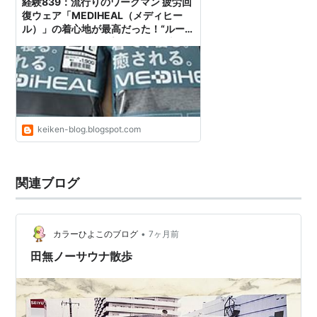
経験839：流行りのワークマン 疲労回
復ウェア「MEDIHEAL（メディヒー
ル）」の着心地が最高だった！“ルーム
パイル” と “アクトプル” 2種類の上下
セットを比べました！
keiken-blog.blogspot.com
関連ブログ
•
カラーひよこのブログ
7ヶ月前
田無ノーサウナ散歩