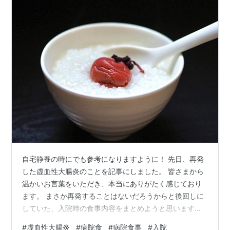
自宅静養の時にでも参考になりますように！ 先日、再発
した虚血性大腸炎のことを記事にしました。 皆さまから
温かいお言葉をいただき、本当にありがたく感じており
ます。 まさか再発することはないだろうからと後回しに
していた、入院時の食事内容をまとめようと思います。
自分の今後のため、また、似たような症状で苦しんでい
#
虚血性大腸炎
#
病院食
#
病院食事
#
入院