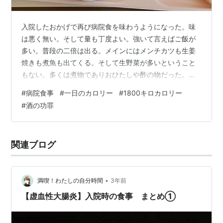
入院したおかげで再び病院食を味わうようになった。味
は悪く無い。そして量も丁度よい。強いて言えばご飯が
多い。普段の二倍は出る。メインにはメンチカツも生姜
焼きも煮魚も出てくる。そして生野菜が多いということ
もない。多くは煮物でありおひたしや酢の物だった。必
ずしも一汁二菜ではない。味噌汁はつかないがミネスト
#
病院食事
#
一日のカロリー
#
1800キロカロリー
ローネの時もある。零汁三菜の時もある。その分副菜に
#
酒の功罪
バリエーションがあり僕は御膳の蓋を開けるのが楽しみ
だ。 ご飯や麺などは口にしない、それは糖質ダイエット
を試していた友人から学んだ。実際彼はそれで十キロは
関連ブログ
痩せて今もそれを維持している。体重を落とす良い機会
だと3年前の入院で僕もそれを実践していたが即座に…
•
満喫！わたしの自分時間
3年前
【虚血性大腸炎】入院時の食事 まとめ①