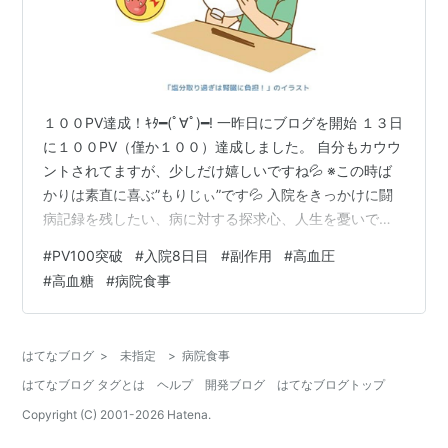
１００PV達成！ｷﾀ━(ﾟ∀ﾟ)━! 一昨日にブログを開始 １３日
に１００PV（僅か１００）達成しました。 自分もカウウ
ントされてますが、少しだけ嬉しいですね💦 ※この時ば
かりは素直に喜ぶ”もりじぃ”です💦 入院をきっかけに闘
病記録を残したい、病に対する探求心、人生を憂いでみ
たり、病気にならなかったらとか、嫁にはブログを使い
#
PV100突破
#
入院8日目
#
副作用
#
高血圧
ながら家族に自分を伝えてみては？ などなど💦 自身、嫁
#
高血糖
#
病院食事
や家族と生活した時間を振り返りながら・・・も 自問自
答！の日々。ブログなんて器用なことを？ ある日？思う
ことが１つ💦 ”もりじぃ” 社内に昨年「広報部門」を新規
はてなブログ
>
未指定
>
病院食事
で立ち上げました！ 福祉業界の一部は、IT化も遅く発信
はてなブログ タグとは
ヘルプ
開発ブログ
はてなブログトップ
力も弱…
Copyright (C) 2001-
2026
Hatena.