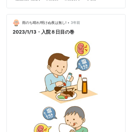
る方の何らかの助けになれば幸いです。全３回にわたる
予定ですので、よろしければお付き合いください。 虚血
性大腸炎 - Wikipedia に罹ったのは３年前だと思ってい
•
たのですが、この記事を書くために写真を見直したら ２
雨のち晴れ!明けぬ夜は無し!
3年前
０２１年の１０月のことでした。うーむ、勘違い(*‘∀‘) で
2023/1/13・入院８日目の巻
は、５日間（だっ…