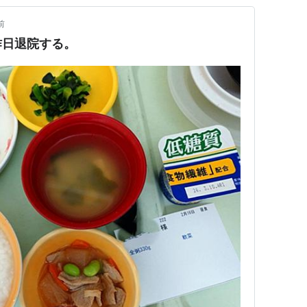
前
昨日退院する。