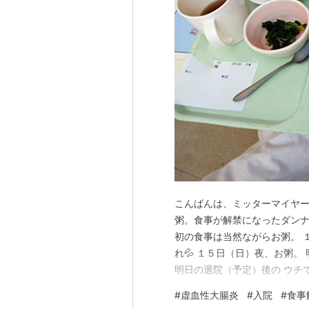
こんばんは、ミッターマイヤー
粥。食事が解禁になったダンナ
初の食事は当然ながらお粥。 
れ💦 １５日（日）夜、お粥。
明日の退院（予定）後の ウチで
日はこの曲で一日を〆ようと思います
#
虚血性大腸炎
#
入院
#
食事