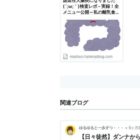
虚血性大腸炎になりました
(´;ω;｀)検査レポ - 実録！全
メニュー公開～私の離乳食１
年間～レシピつき
madsun.hatenablog.com
関連ブログ
•
ゆるゆると一歩ずつ・・・
6ヶ月
【日々徒然】ダンナから