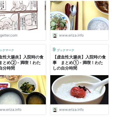
ogetter.com
www.eriza.info
9
ックマーク
ブックマーク
血性大腸炎】入院時の食
【虚血性大腸炎】入院時の食
まとめ② - 満喫！わた
事 まとめ① - 満喫！わた
自分時間
しの自分時間
ww.eriza.info
www.eriza.info