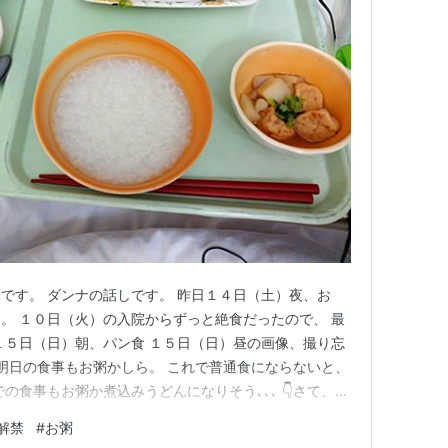
です。 ダンナの話しです。 昨日１４日（土）夜、お
。 １０日（火）の入院からずっと絶食だったので、 最
１５日（日）朝、パン食 １５日（日）昼の画像、撮り忘
 明日の食事もお粥かしら。 これで普通食にならないと、
の食事もお粥か煮込みうどんになりそう､､､ 👇さて、今
。 www.youtube.com
解禁
#
お粥