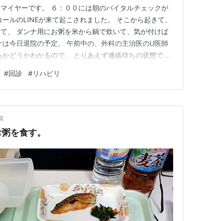
マイヤーです。 ６：００には朝のバイタルチェックが
ールのLINEが来て起こされました。 そこから起きて、
て、 ダンナ用にお粥を米から鍋で炊いて、気が付けば
ナは今日退院の予定。 午前中の、外科の主治医のU医師
るかどうかわかるので、 とりあえず連絡待ちの状態で
ビリを受けるので、 もうちょっとしたら出かける準備を
#
回診
#
リハビリ
日（月）朝、パン食。 ぶどうパン、フルーツ缶が苦手なダ
;^ω^)…
前
お粥を食す。