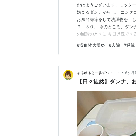
おはようございます、ミッター
始まるダンナから モーニングコ
お風呂掃除をして洗濯物を干し
９：３０。 今のところ、ダン
の回診のときに 今日退院でき
す。 私も同病院で腰痛のリハ
#
虚血性大腸炎
#
入院
#
退院
しようと思います。 👇１６
ンナ、かなりボヤいておりました(
•
ゆるゆると一歩ずつ・・・
6ヶ月
【日々徒然】ダンナ、