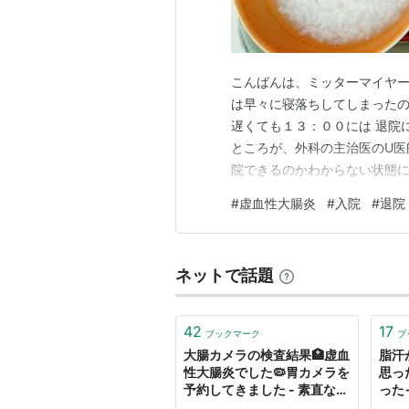
こんばんは、ミッターマイヤー
は早々に寝落ちしてしまったの
遅くても１３：００には 退院
ところが、外科の主治医のU医
院できるのかわからない状態に
かね」と言われ、 洗濯物だけ
#
虚血性大腸炎
#
入院
#
退院
にU医師の回診があり、「退院
ダンナ(;^ω^) １６：１０頃に
ネットで話題
42
17
ブックマーク
ブ
大腸カメラの検査結果🏥虚血
脂汗
性大腸炎でした🦠胃カメラを
思っ
予約してきました - 素直な天
った
邪鬼
なの