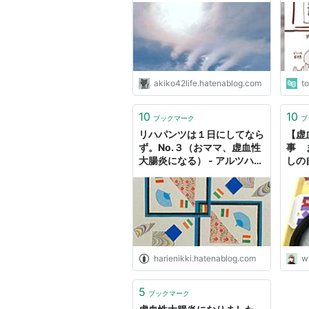
akiko42life.hatenablog.com
t
10
10
ブックマーク
ブ
リハパンツは１日にしてなら
【虚
ず。No.３（おママ、虚血性
事 
大腸炎になる） - アルツハイ
しの
マーとともに〜おママの貼り
絵日記〜
harienikki.hatenablog.com
w
5
ブックマーク