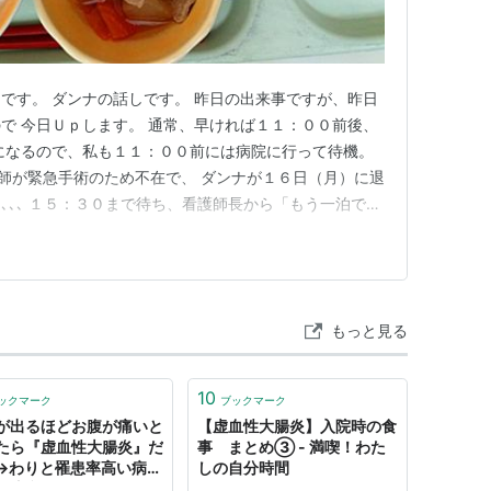
です。 ダンナの話しです。 昨日の出来事ですが、昨日
で 今日Ｕｐします。 通常、早ければ１１：００前後、
になるので、私も１１：００前には病院に行って待機。
師が緊急手術のため不在で、 ダンナが１６日（月）に退
､､､ １５：３０まで待ち、看護師長から「もう一泊です
でも持って帰ろうと荷物をまとめていたら １５：４５頃
していいですよ」と。 慌てて部屋着から外着に着替える
事務…
もっと見る
10
ックマーク
ブックマーク
が出るほどお腹が痛いと
【虚血性大腸炎】入院時の食
たら『虚血性大腸炎』だ
事 まとめ③ - 満喫！わた
→わりと罹患率高い病気
しの自分時間
で注意して