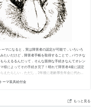
 ストーマになると，実は障害者の認定が可能で，いろいろ
いみたいだけど，障害者手帳を取得することで，パウチな
がもらえるるんだって．そんな面倒な手続きなんてオレン
マ様によってその手続き完了！晴れて障害者4級に認定
らえたらしい．ただし，2年後に老齢厚生年金に代わっ
支援もちょっと面倒な手続きが必要で，4か月ごとに4万
トーマ装具給付金
ど，装具を販売する業者に見積もりを出してもらい，その
に送り，給付の認可…
もっと見る