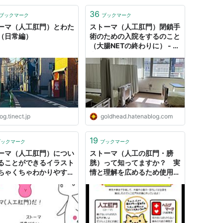
36
ブックマーク
ブックマーク
ーマ（人工肛門）とわた
ストーマ（人工肛門）閉鎖手
（日常編）
術のための入院をするのこと
（大腸NETの終わりに） - 関
内関外日記
og.tinect.jp
goldhead.hatenablog.com
19
ブックマーク
ブックマーク
ーマ（人工肛門）につい
ストーマ（人工の肛門・膀
ることができるイラスト
胱）って知ってますか？ 実
ちゃくちゃわかりやす
情と理解を広めるため使用者
天然肛門も優秀だがたま
自ら描いた漫画が話題に | ね
をつくのが困りもの
とらぼ