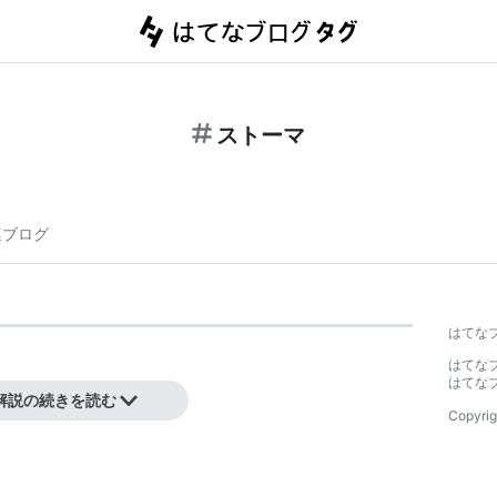
ストーマ
連ブログ
はてな
はてな
はてな
。
解説の続きを読む
Copyrig