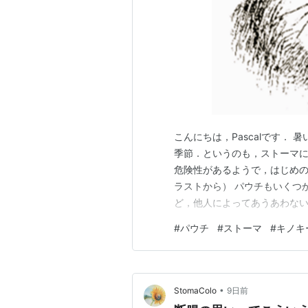
こんにちは，Pascalです．
季節．というのも，ストーマ
危険性があるようで，はじめの
ラストから） パウチもいくつ
ど，他人によってあうあわな
ンジ親父にとっては，自転車
#
パウチ
#
ストーマ
#
キノキ
トでいろいろ検索するも，ま
るしかない！』と言って少しず
•
StomaColo
9日前