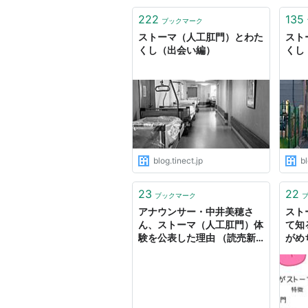
222
135
ブックマーク
ストーマ（人工肛門）とわた
スト
くし（出会い編）
くし
blog.tinect.jp
bl
23
22
ブックマーク
アナウンサー・中井美穂さ
スト
ん、ストーマ（人工肛門）体
て知
験を公表した理由 （読売新
がめ
聞（ヨミドクター）） -
い、
Yahoo!ニュース
に嘘