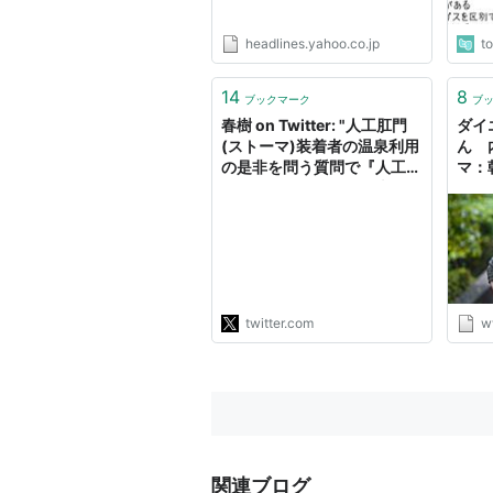
headlines.yahoo.co.jp
t
14
8
ブックマーク
ブ
春樹 on Twitter: "人工肛門
ダイ
(ストーマ)装着者の温泉利用
ん 
の是非を問う質問で『人工肛
マ：
門から便が漏れたら不潔』と
言う意見に対して『天然肛門
だってトラブルで漏れるだ
ろ』って返した人に惜しみな
い拍手を与えたい。"
twitter.com
w
関連ブログ