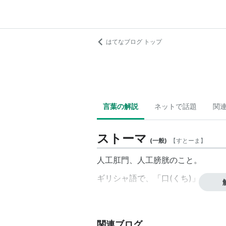
はてなブログ トップ
言葉の解説
ネットで話題
関
ストーマ
(
一般
)
【
すとーま
】
人工肛門
、
人工膀胱
のこと。
ギリシャ語で、「口(くち)」を表す
関連ブログ