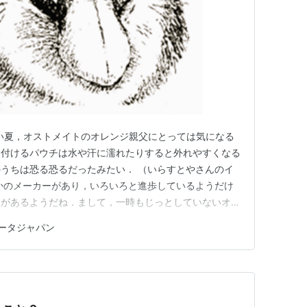
 暑い夏，オストメイトのオレンジ親父にとっては気になる
に付けるパウチは水や汗に濡れたりすると外れやすくなる
うちは恐る恐るだったみたい． （いらすとやさんのイ
かのメーカーがあり，いろいろと進歩しているようだけ
いがあるようだね．まして，一時もじっとしていないオレ
で遠出したりダンスやることが一番気になるところ．ネッ
ータジャパン
ったく参考になるものが見つからず，いつものように『や
つやり始めたのが退院…