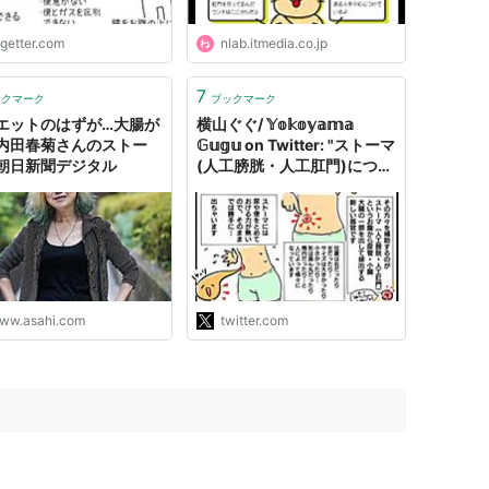
ogetter.com
nlab.itmedia.co.jp
7
ックマーク
ブックマーク
エットのはずが…大腸が
横山ぐぐ/ 𝕐𝕠𝕜𝕠𝕪𝕒𝕞𝕒
内田春菊さんのストー
𝔾𝕦𝕘𝕦 on Twitter: "ストーマ
朝日新聞デジタル
(人工膀胱・人工肛門)につい
て漫画にしてみました！
https://t.co/7cO8NeSbWm
"
ww.asahi.com
twitter.com