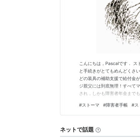
こんにちは，Pascalです．
と手続きがとてもめんどくさ
どの装具の補助支援で給付金
ジ親父には到底無理！すべてマ
され，しかも障害者年金までも
たけどね． ストーマの装具の
#
ストーマ
#
障害者手帳
#
ス
円近くの給付が可能なんだけ
見積もりを役所に申請書と一緒
ネットで話題