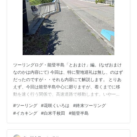
ツーリングログ・能登半島「とおまけ」編。(なぜおまけ
なのかは内容にて) 今回は、特に聖地巡礼は無し、のはず
だったのですが・・それも内容にて解説します。 とりあ
えず、今回は能登半島中心に廻りますが、着くまでに移
動を速く行う関係で、高速道路で移動します。いやーや
っぱETCあると便利ですわ。割引も対象になるしね。 富
#
ツーリング
#
花咲くいろは
#
終末ツーリング
山市まで一気に移動しました。いきなり300km近く高速
#
イカキング
#
白米千枚田
#
能登半島
移動でした。そこから高岡市へ移動・無料高速である能
越自動車道にて、最初の目的地、能登島(地図で見ると能
登半島のすぐ右に位置するかなり大きな島)を目指しま