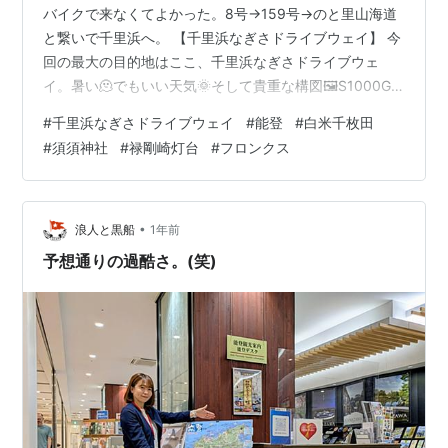
バイクで来なくてよかった。8号→159号→のと里山海道
と繋いで千里浜へ。 【千里浜なぎさドライブウェイ】 今
回の最大の目的地はここ、千里浜なぎさドライブウェ
イ。暑い🫠でもいい天気🌞そして貴重な構図🖼️S1000GT
とケイマンも持ってきたいけど、車高短は砂浜に入るま
#
千里浜なぎさドライブウェイ
#
能登
#
白米千枚田
での道が怖いかも。 いい景色なのだが、いかんせん暑い
#
須須神社
#
禄剛崎灯台
#
フロンクス
🥵 SSTRカフェで朝食。 カフェの周辺をちょっと散策。
【白米千枚田】 のと里山海道沿いに北上。奥に進むほど
復旧の関係か右に左に補修を避けたり、交互通行だった
り、路面がｶﾞﾀｶﾞﾀだったり気が抜けない。輪島から海沿
•
浪人と黒船
1年前
いを走ってち…
予想通りの過酷さ。(笑)