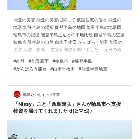
能登の災害 能登の災害に関して 仮設住宅の浸水 能登の
地形 能登半島の場所 能登半島の地図 能登半島の地形図
輪島市の記憶 能登半島近辺との平地比較 能登半島の空撮
映像 能登半島の自然 白米千枚田 がんばろう能登 能登の
災害 地震、豪雨。 災害が能登を襲いました。 元日の地
震の被害から復興の光が見えてきた矢先の豪雨です。 被
#
能登
#
能登豪雨
#
輪島市
#
能登半島
害に遭われた方々のお気持ちは計り知れません。 個人的
#
がんばろう能登
#
白米千枚田
#
能登半島地震
に出来ることで応援していきます。 能登の災害に関して
仮設住宅の浸水 地震で被災し、今回の豪雨でも被害に遭
われた方にお見舞いを申し上げます。 そんな中、「仮設
住宅が浸水したのは場所の選択がおかしい」との声を見
•
輪島たいむす
2年前
聞きしましたが…
「Nissy」こと「西島隆弘」さんが輪島市へ支援
物資を届けてくれました d(≧▽≦)♪