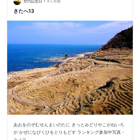
す。下の写真が「能登島大橋」です。 いい天気です。橋
•
空の記念日
4ヶ月前
の上をサイクリングしている人も…
きたへ13
あおをのぞむせんまいのたに きっとみどりやこがねいろ
が かぜになびくひをとりもどす ランキング参加中写真・
カメラ