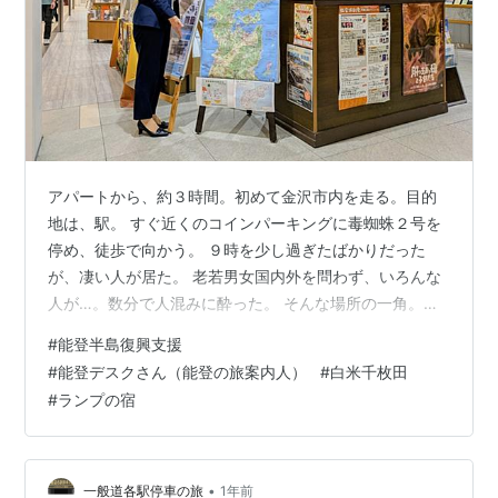
アパートから、約３時間。初めて金沢市内を走る。目的
地は、駅。 すぐ近くのコインパーキングに毒蜘蛛２号を
停め、徒歩で向かう。 ９時を少し過ぎたばかりだった
が、凄い人が居た。 老若男女国内外を問わず、いろんな
人が…。数分で人混みに酔った。 そんな場所の一角。遂
に発見！ 能登デスクの表示。 近づいて挨拶したら『コメ
#
能登半島復興支援
ントくださった方ですか？？？』と、寄ってきてくれ
#
能登デスクさん（能登の旅案内人）
#
白米千枚田
た。 興味津々の表情で、嬉しそうな笑顔で…なんだけ
#
ランプの宿
ど、能登デスクさん。ち…近い。近すぎる！ この間合い
は麻衣子さんとハイタッチした時より、至近距離。 情け
ない話でね。女性との間合いすら制御できないオレは、
無意識に離れてた。(笑) 人懐っこい方…
•
一般道各駅停車の旅
1年前