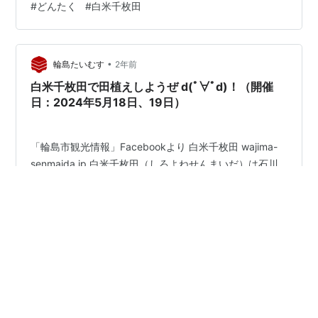
#
どんたく
#
白米千枚田
緊急支援募金」募金箱へ届いた来場者からの寄付で、今
回はハイエースと支援物資を届けたことを報告。 「被…
•
輪島たいむす
2年前
白米千枚田で田植えしようぜ d(ﾟ∀ﾟd)！（開催
日：2024年5月18日、19日）
「輪島市観光情報」Facebookより 白米千枚田 wajima-
senmaida.jp 白米千枚田（しろよねせんまいだ）は石川
県輪島市白米町にある棚田です。日本海に面して、小さ
な田が重なり海岸まで続く絶景は、日本の棚田百選、国
指定文化財名勝に指定され、奥能登を代表する観光スポ
ットとして親しまれています。水田一面あたりの面積は
#
石川県
#
輪島市
#
能登半島地震
#
白米千枚田
約18平方メートルと狭小で約4ヘクタールの範囲に1004
#
田植え
枚の典型的な棚田風景が展開し、古くより「田植えした
のが九百九十九枚あとの一枚蓑の下｣｢越中富山は田どこ
ろなれど能登は一枚千枚田」等の古謡が唄い継がれてい
ます。
•
輪島たいむす
2年前