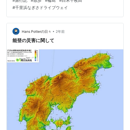
#
旅行記
#
散歩
#
輪島
#
白米千枚田
かる？」ってことが時々あったが、ここだったんです
#
千里浜なぎさドライブウェイ
ね。こちらの開業は1899年で武蔵小杉駅の1944年より
古いため、越中小杉駅ではなく「小杉駅」だったんです
ね。 そして高岡駅に到着。 ここが始発となる氷見線に忍
者ハットリくん列車が停まってます。高岡は藤子・F・不
•
Hans Potterの日々
2年前
二雄氏の故郷。晩年を過ごした川…
能登の災害に関して