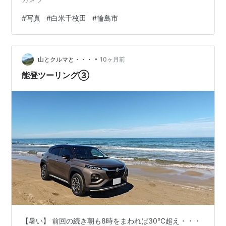
#
写真
#
白米千枚田
#
輪島市
•
山とクルマと・・・
10ヶ月前
能登ツーリング③
【暑い】 前回の続き朝も8時をまわれば30°C超え・・・