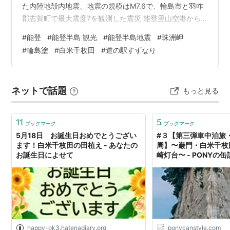
た内陸地殻内地震、地震の規模はМ7.6で、輪島市と羽咋
郡志賀町で最大震度7を観測した震災 能登里山空港から
始まり、半島を周回する絶景道路は、復興工事で片側通
#
能登
#
能登半島 観光
#
能登半島地震
#
珠洲岬
行も多く、まだまだ道路や斜面の復興は道半ば。しか
#
輪島塗
#
白米千枚田
#
道の駅すずなり
し、街や建物、観光のコースでは震災の跡は目立たなか
った。それでも、『がんばろう！』などの文字・言葉が
各地で見られた。 ・・絶景能登の海岸を目いっぱい堪能
ネットで話題
もっと見る
する旅・・ 聖域の岬 空中展望台スカイバードからの絶景
下に見えるランプの宿…
11
5
ブックマーク
ブックマーク
5月18日 お誕生日おめでとうござい
#３【第三弾車中泊旅
ます！白米千枚田の田植え - あなたの
周】〜巌門・白米千枚
お誕生日によせて
崎灯台〜 - PONYの缶
happy-ok3.hatenadiary.org
ponycanstyle.com