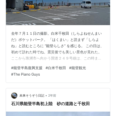
去年７月１１日の撮影。白米千枚田（しらよねせんまい
だ）ポケットパーク。 「はくまい」と読まず「しらよ
ね」と読むところに “能登らしさ” を感じる。 この日は、
初めて訪れた時でね。震災後でも美しい景色が見れた。
ここから珠洲市へ向かう国道２４９号線は、この時まだ
通行できなかったな。 ７月は２度訪問している。このア
#
能登半島復興支援
#
白米千枚田
#
能登観光
ングルから見る千枚田に、大きな被害はない。 …が、そ
#
The Piano Guys
れは豪雨災害前の話。 １０月には、この場所に立ち入る
事もできなかった。ショックだった。 ４度訪れたが、売
店はずっと休業したまま。 wajima-senmaida.jp オレが
知ってる場所。何度も行った場所。 かつては渋滞が出来
•
未来そうぞう日記
2年前
る程混雑し…
石川県能登半島初上陸 砂の道路と千枚田