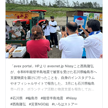
「avex portal」HPより avexnet.jp Nissyこと西島隆弘
が、令和6年能登半島地震で被害を受けた石川県輪島市へ
支援物資を届けに行ったことを、自身のインスタグラム
やオフィシャルサイトで報告した。 3月にも石川県輪島
市へ行き、ボランティア活動と物資支援を報告してお
り、今回2度目の石川県輪島市入りをしたNissy。 『10th
#
石川県
#
輪島市
#
能登半島地震
#
Nissy
Anniversary LIVE VIEWING TOUR 2023 -Nissy Meets
#
西島隆弘
#
災害NGO結
#
いろはストアー
You-』の各会場に設置をしていた「令和6年能登半島地震