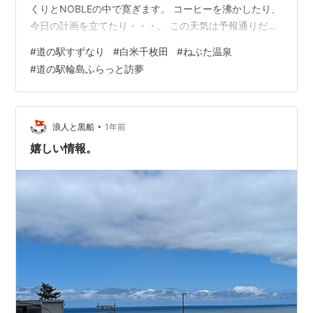
くりとNOBLEの中で寛ぎます。 コーヒーを沸かしたり、
今日の計画を立てたり・・・。 この天気は予報通りだっ
たので、昨日の行程をギュっと密度を濃くして たくさん
#
道の駅すずなり
#
白米千枚田
#
ねぶた温泉
のスポットを訪問したのでした。 10時に道の駅の土産屋
#
道の駅輪島ふらっと訪夢
さんが開店すると道の駅の中をふらふらと散策します。
この道の駅は廃線となった旧珠洲駅の跡地でして、 建物
の裏にはプラットホームと線路が一部保存されていま
す。 そんな廃線跡にもきっちりと地震の爪痕が・・・。
•
浪人と黒船
1年前
白米千枚田…
嬉しい情報。