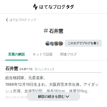
はてなブログ トップ
石井慧
このタグでブログを書く
言葉の解説
ネットで話題
関連ブログ
石井慧
(
スポーツ
)
【
いしいさとし
】
総合格闘家。元柔道家。
1986年12月19日生まれ。大阪府茨木市出身。アイダッ
シュ所属。血液型O型。身長181cm、体重101kg。
解説の続きを読む
国士舘大学卒業。
2008年北京五輪で男子100kg超級の金メダルを獲得し