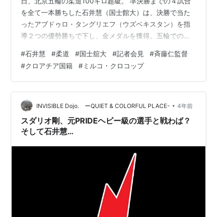
日、北京五輪の柔道100キロ超級。 準決勝までの４試合
を全て一本勝ちした石井慧（国士館大）は、決勝で当た
ったアブドゥロ・タングリエフ（ウズベキスタン）を指
導２つの優勢勝ちで下し、金メダルを獲得。五輪での最
重量級最年少王者に輝いたのである。 だが優勝直後のイ
#
石井慧
#
柔道
#
国士舘大
#
記者会見
#
斉藤仁監督
ンタビューで、当時の全日本・斉藤仁監督を引き合いに
#
クロアチア国籍
#
ミルコ・クロコップ
出し、こう言った。 「オリンピックのプレッシャーなん
て、斉藤先生のプレッシャーに比べたら、屁の突っ張り
にもなりません。自分にとって、五輪は踏み台なんで」
これに柔道関係者からは「教育的指導」が与えられたの
•
INVISIBLE Dojo. ーQUIET & COLORFUL PLACE-
4年前
だが、 「サービス精神旺盛でビッグ…
スダリオ剛、元PRIDEヘビー級の選手と戦わば？
そして石井慧…