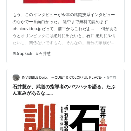
もう、このインタビューが今年の格闘技系インタビュー
のなかで一番面白かった。 途中まで無料で読めます
ch.nicovideo.jpだって、前半からこれだよ… ──何があろ
うとオリンピックには絶対に出たいと。石井 絶対にやり
たいし、関係ないですもん、そんなの。自分の家族がコ
ロナで死んでも「東京オリンピックはやってくれ！」っ
#
Dropkick
#
石井慧
て思いますね。まあ、オリンピックもいろんな競技があ
るから、選手の立場によりますけどね。リアルガチで小
さい頃からオリンピックの金メダルを獲ることを目標に
•
やってきた選手は絶対にそう思ってると思いますよ。 ──
INVISIBLE Dojo. ーQUIET & COLORFUL PLACE-
5年前
元フェンシングの銀メダリストの太田雄貴さんが「オリ
石井慧が、武道の指導者のパワハラを語る。たぶ
ンピックのメダルはその人の…
ん重みがあるな……