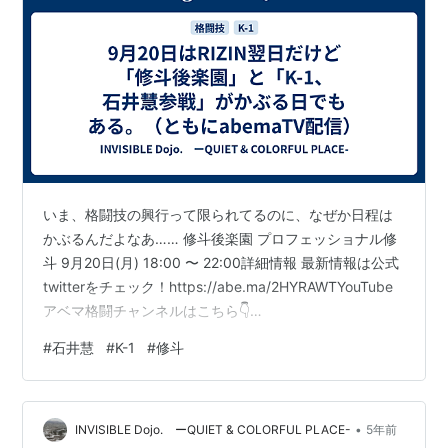
いま、格闘技の興行って限られてるのに、なぜか日程は
かぶるんだよなあ…… 修斗後楽園 プロフェッショナル修
斗 9月20日(月) 18:00 〜 22:00詳細情報 最新情報は公式
twitterをチェック！https://abe.ma/2HYRAWTYouTube
アベマ格闘チャンネルはこちら👇
https://abe.ma/31dos5Sオフショット満載！Instagram
#
石井慧
#
K-1
#
修斗
アベマ格闘https://abe.ma/3bb4Fsf日本発の総合格闘技
「プロフェッショナル修斗」 2021年9月20日 東京・後楽
園ホールで開催される「プロフェッショナル修斗」を生
•
中継!abema.tv 20日は横アリにK-…
INVISIBLE Dojo. ーQUIET & COLORFUL PLACE-
5年前