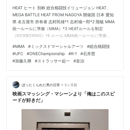
HEAT ヒート 別称 総合格闘技イリュージョン HEAT、
MEGA BATTLE HEAT FROM NAGOYA 開催国 日本 愛知
県 名古屋市 所有者 志村民雄*1 志村城一郎*2 階級 MMA
統一ルールに準拠（MMA）*3 HEATルールを制定
（KICKBOXING）*4 ルール MMA統一ルールに準拠
（MMA）*5 HEATルールを制定（KICKBOXING） 試合場
#
MMA
#
ミックスドマーシャルアーツ
#
総合格闘技
八角形ケージ（『HEAT 4』から常設） リング（『HEAT
#
UFC
#
ONEChampionship
#
K-1
#
石井慧
1 ～ 3』、『HEAT 46』『HEAT 53』） リンク 公式サイ
#
加藤久輝
#
ストラッサー起一
#
皇治
ト Twitter YouTube 階級と歴代王座（lb、kg） 👑HEAT
MMA王…
•
ぼったくられた男の日常
3ヶ月前
映画スマッシング・マシーンより「俺はこのスピ
ードが好きだ」