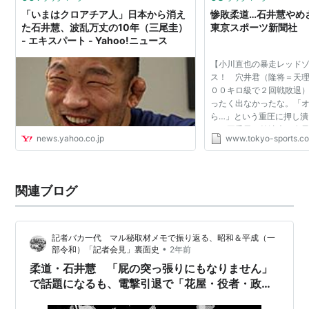
「いまはクロアチア人」日本から消え
惨敗柔道…石井慧やめさ
た石井慧、波乱万丈の10年（三尾圭）
東京スポーツ新聞社
- エキスパート - Yahoo!ニュース
【小川直也の暴走レッド
ス！ 穴井君（隆将＝天
００キロ級で２回戦敗退
ったく出なかったな。「
ら…」という重圧に押し
ん（亜香里＝筑波大、女
news.yahoo.co.jp
www.tokyo-sports.co
敗退）も、試合の最後ま
きなかった。「勝てる...
関連ブログ
記者バカ一代 マル秘取材メモで振り返る、昭和＆平成（一
•
部令和）「記者会見」裏面史
2年前
柔道・石井慧 「屁の突っ張りにもなりません」
で話題になるも、電撃引退で「花屋・役者・政治
家」三刀流宣言