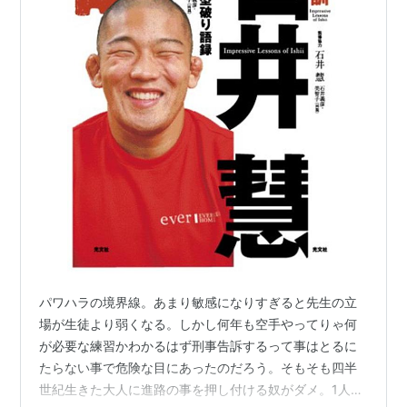
パワハラの境界線。あまり敏感になりすぎると先生の立
場が生徒より弱くなる。しかし何年も空手やってりゃ何
が必要な練習かわかるはず刑事告訴するって事はとるに
たらない事で危険な目にあったのだろう。そもそも四半
世紀生きた大人に進路の事を押し付ける奴がダメ。1人の