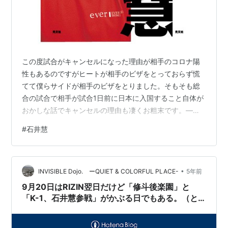
この度試合がキャンセルになった理由が相手のコロナ陽
性もあるのですがヒートが相手のビザをとっておらず慌
てて僕らサイドが相手のビザをとりました。そもそも総
合の試合で相手が試合1日前に日本に入国すること自体が
おかしな話でキャンセルの理由も凄くお粗末です。—
Satoshi Ishii | 石井 慧 (@SatoshiIshii) May 6, 2022 2020
#
石井慧
年の僕とチームメイトのサシャ選手への未払いから始ま
り去年のドタキャンで今回の事もあるのでヒートからそ
れなりの誠意がない場合は得意の法的訴訟に移るつもり
•
です。— Satoshi Ishii | 石井 慧 (@SatoshiIshii) 2022…
INVISIBLE Dojo. ーQUIET & COLORFUL PLACE-
5年前
9月20日はRIZIN翌日だけど「修斗後楽園」と
「K-1、石井慧参戦」がかぶる日でもある。（と
もにabemaTV配信）