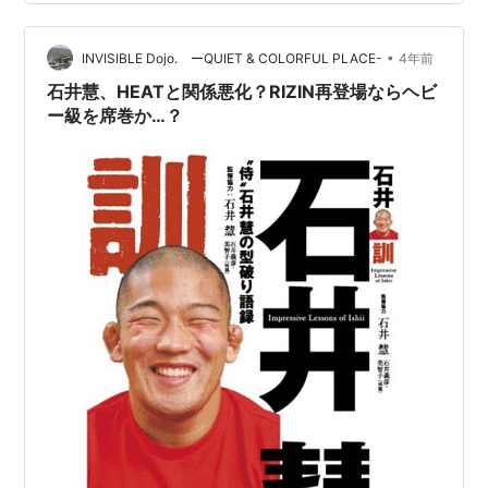
こまで強く打たないじゃないですか。練習で相手を倒す
パンチって打たないので、自分の力がどんなもんかって
•
正直忘れてるところがあったんです。試合だったらこう
INVISIBLE Dojo. ーQUIET & COLORFUL PLACE-
4年前
いうパンチが出せるんだ……ってわかったところはありま
石井慧、HEATと関係悪化？RIZIN再登場ならヘビ
すね。…
ー級を席巻か…？