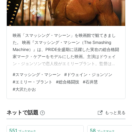
映画「スマッシング・マシーン」を映画館で観てきまし
た。 映画『スマッシング・マシーン（The Smashing
Machine）』は、PRIDE全盛期に活躍した実在の総合格闘
家マーク・ケアーをモデルにした映画。主演はドウェイ
ン・ジョンソンで恋人役がエミリーブラント。監督は
『アンカット・ダイヤモンド』などで知られるベニー・
#
スマッシング・マシーン
#
ドウェイン・ジョンソン
サフディ。2000年前後は綜合格闘技をよくTVで見たもの
#
エミリー・ブラント
#
総合格闘技
#
石井慧
だ。PRIDE時代を知る我々には懐かしさを感じる作。 格
#
大沢たかお
闘家が徐々に壊れていく過程を描くPRIDE時代の空気を
味わう映画 PRIDE黄金期にかけての総合格闘技界を背景
に日本ロケシーンも多い。ストーリー自体に大きな驚き
ネットで話題
もっと見る
はない…
551
58
ブックマーク
ブックマーク