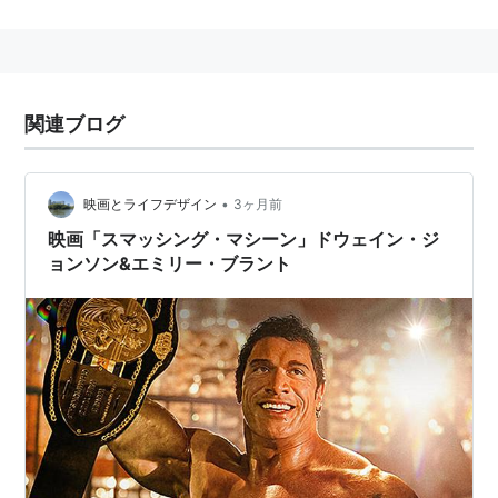
た。
その後総合格闘家に転向。2009年大晦日のDynamite!!
で総合デビュー。吉田秀彦に判定負け。
2010年9月にDREAMに参戦。ミノワマンに判定勝ち。
関連ブログ
同年11月8日には柴田勝頼にアームロックで一本勝ち。
2010年4月8日、4歳年下の女子大学生と入籍。2011年1
月、離婚。
•
映画とライフデザイン
3ヶ月前
2013年7月、林明日香と入籍。
映画「スマッシング・マシーン」ドウェイン・ジ
ョンソン&エミリー・ブラント
リスト::格闘家