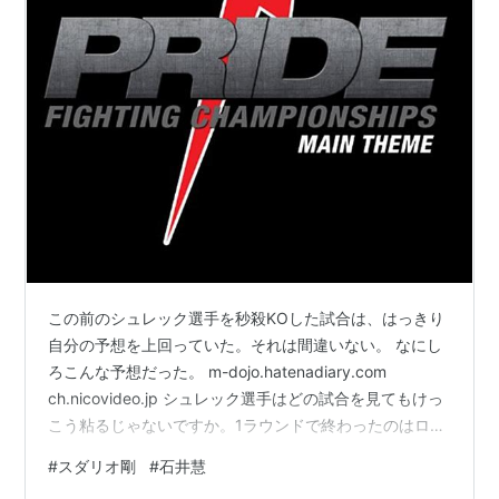
この前のシュレック選手を秒殺KOした試合は、はっきり
自分の予想を上回っていた。それは間違いない。 なにし
ろこんな予想だった。 m-dojo.hatenadiary.com
ch.nicovideo.jp シュレック選手はどの試合を見てもけっ
こう粘るじゃないですか。1ラウンドで終わったのはロッ
キー・マルティネスくらいですよね。だから自分でもび
#
スダリオ剛
#
石井慧
っくりはしました。やっぱり日頃のスパーリングではそ