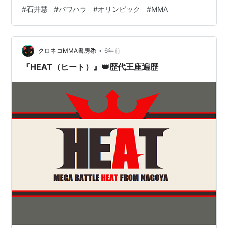
大人として尊敬するべきである— Satoshi Ishii | 石井 慧
#
石井慧
#
パワハラ
#
オリンピック
#
MMA
(@SatoshiIshii) March 31, 2021 その人の人生の責任をと
れるわけではないのに進路やその人のやりたい事に口を
だし強要するのはいかがなものか。本当に選手やその人
•
の事を思うならその人のやりたい事がどうであれ助けて
クロネコMMA書房📚
6年前
サポートしてやるのが先生だろう。進路に異…
『HEAT（ヒート）』👑歴代王座遍歴