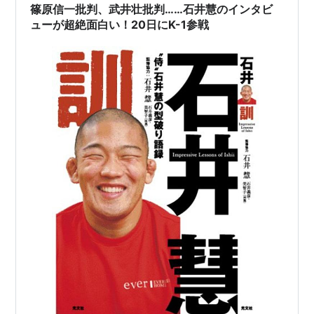
篠原信一批判、武井壮批判……石井慧のインタビ
ューが超絶面白い！20日にK-1参戦