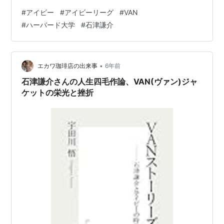
も？ 日本では どちらかと言えば アパレルで使われる用
#
アイビー
#
アイビーリーグ
#
VAN
語だね。 VANの創始者 神様、仏様、石津様 このおじい
#
ハーバード大学
#
石津謙介
ちゃん いきてると 110歳 おいらは石津謙介校長先生とよ
んでいる。 日本のファッション界を このおじいちゃんが
作ったんだよ。 VANの創始者 残念ながらおいらが 19歳
の春合宿の時に 負債総額500億で倒産したんだ。 お…
•
エカワ珈琲店の出来事
6年前
石津謙介さんの人生四毛作論、VAN(ヴァン)ジャ
ケットの栄光と挫折