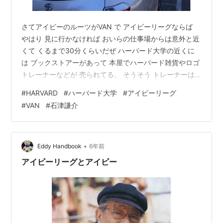
さてアイビーのルーツがVAN で アイビーリーグならば
やはり 見に行かなければ おいらの仕事場からは意外と近
くて くるまで30分くらいだぜ ハーバード大学の近くに
は ブックストアーがあって 本屋でハーバード雑貨やロゴ
トレーナーなどが 売られてる。 そうそう トレーナーは
日本のファッション用語 石津校長の命名だぜ‼️ それじゃ
#
HARVARD
#
ハーバード大学
#
アイビーリーグ
またね あばよ‼️
#
VAN
#
石津謙介
•
Eddy Handbook
6年前
アイビーリーグとアイビー