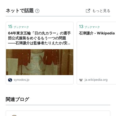
シャツ、三つボタンのブレザー、コットンパンツ、ロー
ネットで話題
もっと見る
ファーを着用するのが定番とされ、それが日本でも流行
した１９６０年代にこのアイビールックで銀座のみゆ…
15
13
ブックマーク
ブックマーク
64年東京五輪「日の丸カラー」の選手
石津謙介 - Wikipedia
団公式服装をめぐるもう一つの問題
――石津謙介は監修者たりえたか/安城
寿子 - SYNODOS
synodos.jp
ja.wikipedia.org
関連ブログ