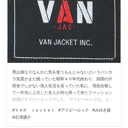
スタイルを積極的に提案した。
「時・場所・場合を考慮して」という意味でよく用いら
れる「
TPO
（Time、Place、Occasion）」、「
カジュ
アル
」、「
Tシャツ
」、「
トレーナー
」、「
スウィング
トップ
」、「
ステンカラーコート
」、「
へビー・デュテ
ィー
」などの和製ファッション用語を定着させたのは彼
であり、「キャンペーン」（組織的な宣伝活動）や、
「プレミアム」（賞品）といった業界用語もVANの企業
戦略から生まれたものである。現在に至るまで定着して
男は身なりなんかに気を使うもんじゃないというバンカ
いる、それらのフレーズの数は500は下らないと言われ
ラ気質がまだ残っていた昭和４０年代終わり、四国の片
ている。
田舎でしがない浪人生活を送っていた私に、現役合格し
て一年先に上京した友人が持ち帰って来たファッション
知識がアイビールックでした。 アイビールックは、１９
５０年代にアメリカ東海岸にあるハーバードやコロンビ
#
ＶＡＮ Ｊａｃｋｅｔ
#
アイビールック
#
みゆき族
ア、イェール等の「アイビー・リーグ」と呼ばれる名門
#
石津謙介
私立大学の学生やＯＢの間で広まっていたファッション
を基にしたスタイルです。髪は七三分け、ボタンダウン