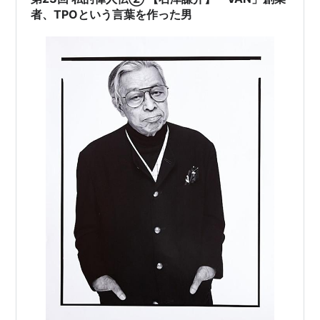
ジャケッ…
者、TPOという言葉を作った男