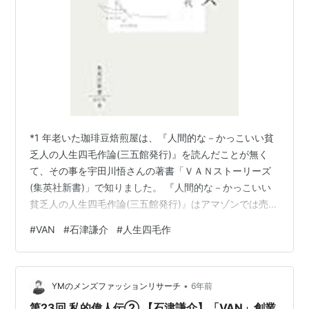
*1 年老いた珈琲豆焙煎屋は、『人間的な－かっこいい貧
乏人の人生四毛作論(三五館発行)』を読んだことが無く
て、その事を宇田川悟さんの著書「ＶＡＮストーリーズ
(集英社新書)」で知りました。 『人間的な－かっこいい
貧乏人の人生四毛作論(三五館発行)』はアマゾンでは売ら
れていないようですが、宇田川悟さんの著書「ＶＡＮス
#
VAN
#
石津謙介
#
人生四毛作
トーリーズ(集英社新書)」は、中古本がアマゾンで売られ
ているようです。 VANストーリーズ ―石津謙介とアイビ
ーの時代 (集英社新書) 作者:宇田川 悟 発売日:
•
2006/12/14 メディア: 新書 １９６０代、１９７０年代
YMのメンズファッションリサーチ
6年前
と、一世を風靡したアイビーファッションの雄『ヴァン
第23回 私的偉人伝② 【石津謙介】「VAN」創業