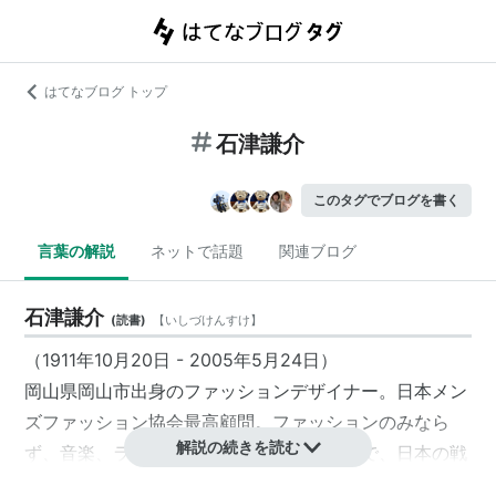
はてなブログ トップ
石津謙介
このタグでブログを書く
言葉の解説
ネットで話題
関連ブログ
石津謙介
(
読書
)
【
いしづけんすけ
】
（1911年10月20日 - 2005年5月24日）
岡山県岡山市出身のファッションデザイナー。日本メン
ズファッション協会最高顧問。ファッションのみなら
解説の続きを読む
ず、音楽、ライフスタイル、思想に至るまで、日本の戦
後文化に大きな影響を残した人物。