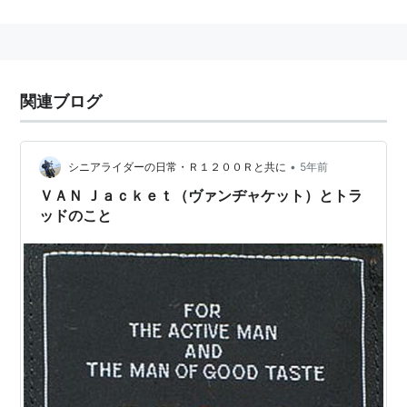
戦後はファッションメーカー・レナウンに勤務した後
1951年に独立し、「VAN」ブランドとして知られる「株
式会社
ヴァンヂャケット
」を設立。。特にブレザーとボ
関連ブログ
タンダウンシャツをベースとした学生のファッションス
タイルを「
アイビールック
」として紹介し、若者のファ
ッション文化に改革をもたらした。さらに銀座にある
•
シニアライダーの日常・Ｒ１２００Ｒと共に
5年前
「みゆき通り」をそれを着た若者で埋め尽くす「
みゆき
ＶＡＮ Ｊａｃｋｅｔ（ヴァンヂャケット）とトラ
族
」まで登場した。また1964年東京オリンピックの日
ッドのこと
本代表選手団の赤い公式ブレザーや、1966年から1968
年にはサンケイ・アトムズの試合ユニフォームをデザイ
ンした。また当時、国鉄、警視庁、日本航空、ヤマハな
ども石津デザインのユニフォームを採用した。1978年
に株式会社ヴァンヂャケットが約500億円の負債を抱え
て経営破綻（その後再建）した後はフリーのファッショ
ンデザイナーとして活動する傍ら、衣・食・住のライフ