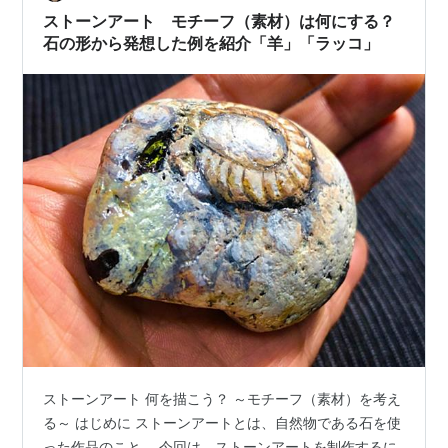
ぼつぼつがない石の方が表…
ストーンアート モチーフ（素材）は何にする？
石の形から発想した例を紹介「羊」「ラッコ」
ストーンアート 何を描こう？ ～モチーフ（素材）を考え
る～ はじめに ストーンアートとは、自然物である石を使
った作品のこと。 今回は、ストーンアートを制作するに