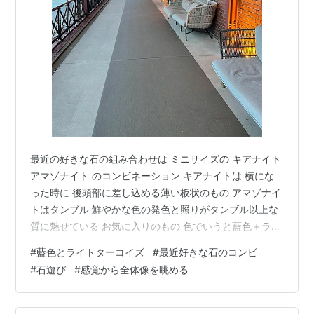
最近の好きな石の組み合わせは ミニサイズの キアナイト
アマゾナイト のコンビネーション キアナイトは 横にな
った時に 後頭部に差し込める薄い板状のもの アマゾナイ
トはタンブル 鮮やかな色の発色と照りがタンブル以上な
質に魅せている お気に入りのもの 色でいうと藍色＋ライ
トターコイズ オーラソーマだと33番のドルフィンか112
#
藍色とライトターコイズ
#
最近好きな石のコンビ
番のイスラフィル といったところ この2つの数字のシン
#
石遊び
#
感覚から全体像を眺める
クロ率も結構すごくて うわ！ ここもか じゃー最初から
繋がってたのか といまさらながらの発見に驚いたりする
（1年近く気づいてなかった 笑 haha ） 脳の仕組みとし