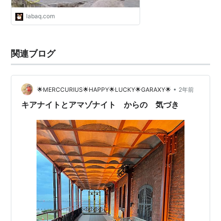
labaq.com
関連ブログ
•
🌟MERCCURIUS🌟HAPPY🌟LUCKY🌟GARAXY🌟
2年前
キアナイトとアマゾナイト からの 気づき