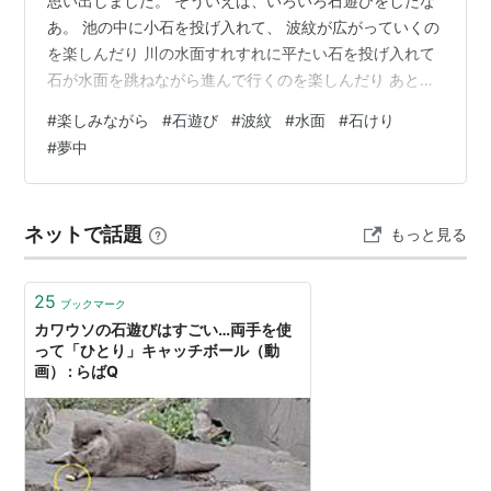
思い出しました。 そういえば、いろいろ石遊びをしたな
あ。 池の中に小石を投げ入れて、 波紋が広がっていくの
を楽しんだり 川の水面すれすれに平たい石を投げ入れて
石が水面を跳ねながら進んで行くのを楽しんだり あと
は、色々な石を積み上げたり 石けりをしたりして遊んで
#
楽しみながら
#
石遊び
#
波紋
#
水面
#
石けり
いました。 夢中になり過ぎて、 時間も忘れてしまうこと
#
夢中
もありました。 そのようなわけで、詩を書かせて頂きま
した。 タイトルは、『楽しみながら続けていく』です。
アメブロにアップしています。 ameblo.jp 読んで頂けた
ネットで話題
もっと見る
ら、とても嬉しいです。 今回は、以上になります。 で
は、ま…
25
ブックマーク
カワウソの石遊びはすごい…両手を使
って「ひとり」キャッチボール（動
画） : らばQ