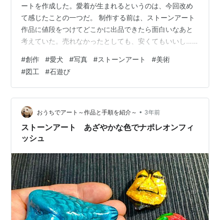
ートを作成した。愛着が生まれるというのは、今回改め
て感じたことの一つだ。 制作する前は、ストーンアート
作品に値段をつけてどこかに出品できたら面白いなあと
考えていた。売れなかったとしても、安くてもいいし…
という、ちょっとした夢だった。でも、自分なりの作品
#
創作
#
愛犬
#
写真
#
ストーンアート
#
美術
に魅力を感じてもらえるものだろうか、という気持ちも
#
図工
#
石遊び
あったので、なかなか実行するには勇気が必要そうだっ
た。 やがて、作っているうちに数が増えて、違う感情が
生まれてきた。完成したストーンアートを眺めては、こ
の子達、うちの子だ。値段をつけるなんてどうだろう。
•
おうちでアート～作品と手順を紹介～
3年前
そもそも、よそにやれないなあ。と、最近思う。…
ストーンアート あざやかな色でナポレオンフィ
ッシュ