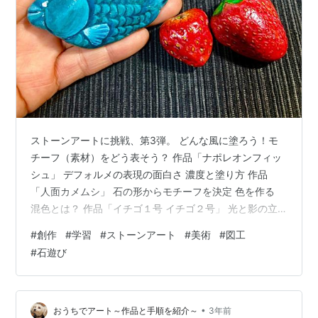
ストーンアートに挑戦、第3弾。 どんな風に塗ろう！モ
チーフ（素材）をどう表そう？ 作品「ナポレオンフィッ
シュ」 デフォルメの表現の面白さ 濃度と塗り方 作品
「人面カメムシ」 石の形からモチーフを決定 色を作る
混色とは？ 作品「イチゴ１号 イチゴ２号」 光と影の立
体感 石の形状を活かして 本日の感想 ストーンアートの
#
創作
#
学習
#
ストーンアート
#
美術
#
図工
魅力を改めて感じる プレバト ストーンアート（２０２３
#
石遊び
年６月１５日放送） どんな風に塗ろう！モチーフ（素
材）をどう表そう？ これまで、描いてきたのは動物だっ
た。犬や羊といった哺乳類、鳥など、毛や翼のあるもの
たち。 魚類、昆虫などは、つるんとした表面。へこみや
•
おうちでアート～作品と手順を紹介～
3年前