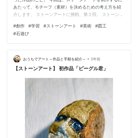
あたって、モチーフ（素材）を決めるための考え方を紹
介します。 ストーンアートに挑戦、第２回。 ストーンア
ート 何を描こう？ ～モチーフ（素材）を考える～ はじ
#
創作
#
学習
#
ストーンアート
#
美術
#
図工
めに モチーフ（素材）を決めるための考え方 モチーフ
#
石遊び
（素材）にはどんなものがあるか モチーフ（素材）の探
し方 作品紹介 羊 らっこ 猫 感想 まとめ モチーフ（素
材）を決めるための考え方 作品のモチーフは、自然物で
ある石の形そのものから発想することが出来る。 石には
•
おうちでアート～作品と手順を紹介～
3年前
いろいろな形、色…
【ストーンアート】 初作品「ビーグル君」