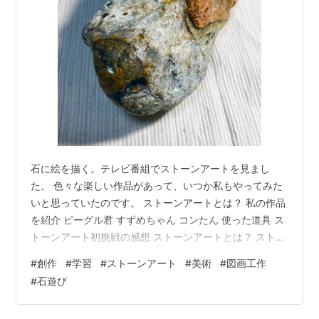
石に絵を描く。テレビ番組でストーンアートを見まし
た。 色々な楽しい作品があって、いつか私もやってみた
いと思っていたのです。 ストーンアートとは？ 私の作品
を紹介 ビーグル君 すずめちゃん コンたん 使った道具 ス
トーンアート初挑戦の感想 ストーンアートとは？ ストー
ンアートというのは、石に絵の具を塗るアートのこと。
#
創作
#
学習
#
ストーンアート
#
美術
#
図画工作
私が小学生だった頃（４０年ほど前！）、図工の教科書
#
石遊び
に「河原への遠足で拾った石に絵を描いてみよう」とい
うページがあったように思う。とても興味をもったが、