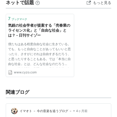
ネットで話題
もっと見る
7
ブックマーク
気鋭の社会学者が提案する「売春業の
ライセンス化」と「自由な社会」と
は？ - 日刊サイゾー
僕たちはある程度自由な社会に生きている。
でも、もっと自由なことがあってもいいと思
ったり、さすがにそれは自由すぎるだろう、
と思ったりすることもある。では「本当に自
由な社会」とは、どんな社会なのだろう
か？ 社会哲学を専門とする北海道大学の橋
www.cyzo.com
本努准教授は、さまざまな社会問題を通し
て、「自由社会の再設計...
関連ブログ
•
イマオト － 今の音楽を追うブログ －
4ヶ月前