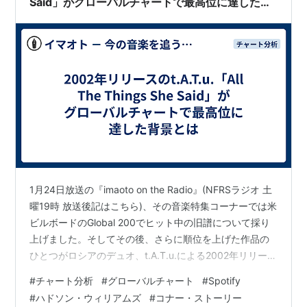
Said」がグローバルチャートで最高位に達した背
景とは
1月24日放送の『imaoto on the Radio』(NFRSラジオ 土
曜19時 放送後記はこちら)、その音楽特集コーナーでは米
ビルボードのGlobal 200でヒット中の旧譜について採り
上げました。そしてその後、さらに順位を上げた作品の
ひとつがロシアのデュオ、t.A.T.u.による2002年リリース
の「All The Things She Said」です。
#
チャート分析
#
グローバルチャート
#
Spotify
#
ハドソン・ウィリアムズ
#
コナー・ストーリー