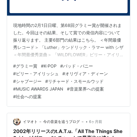
現地時間の2月1日日曜、第68回グラミー賞が開催されま
した。今回はその結果、そして賞での発信内容について
振り返ります。 主要6部門の結果はこちら。 ＜年間最優
秀レコード＞ 「Luther」ケンドリック・ラマー with シザ
＜年間最優秀楽曲＞ 「WILDFLOWER」ビリー・アイリ
ッシュ ＜年間最優秀アルバム＞ 『DeBI TiRAR MaS
#
グラミー賞
#
K-POP
#
バッド・バニー
FOToS』バッド・バニー ＜最優秀新人賞＞ オリヴィア・
#
ビリー・アイリッシュ
#
オリヴィア・ディーン
ディーン ＜最優秀プロデューサー（ノン・クラシック）
#
シャブージー
#
リチャード・スモールウッド
＞ サーキット ＜最優秀ソングライター（ノン・クラシッ
#
MUSIC AWARDS JAPAN
#
音楽業界への提案
ク）＞ エイミー・アレン 【第68回グラミー賞授賞式
#
社会への提案
(R)】全受賞アーティスト＆作品リス…
•
イマオト － 今の音楽を追うブログ －
6ヶ月前
2002年リリースのt.A.T.u.「All The Things She