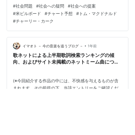
ソングチャートを予想するXアカウントのポストですが、
#
社会問題
#
社会への疑問
#
社会への提案
9月11日にリリースされたトム・マクドナルド
#
米ビルボード
#
チャート予想
#
トム・マクドナルド
「CHARLIE」がiTunes Storeにて首位に。ダウンロード
#
チャーリー・カーク
数は不明ですが、この指標を含む総合チャートでも上位
に進出する可…
•
イマオト － 今の音楽を追うブログ －
1年前
歌ネットによる上半期歌詞検索ランキングの傾
向、およびサイト未掲載のネットミーム曲につい
て
(※今回紹介する作品の中には、不快感を与えるものが含
まれます。その前提の下、当該エントリーをご確認くだ
さい。) 歌詞検索サイトの歌ネットは、今年上半期のアク
セスランキングを発表しました。集計期間は昨年12月1日
から今年5月31日までとなります。 歌ネットの2025年上
半期アクセスランキングを発表！
#
チャート分析
#
歌ネット
#
上半期チャート
https://t.co/02jGmQDvyjNO.1ヒットソングはMrs.
#
ビルボードジャパン
#
Mrs. GREEN APPLE
GREEN APPLEの「ダーリン」です🍏👑✨新世代ガールズ