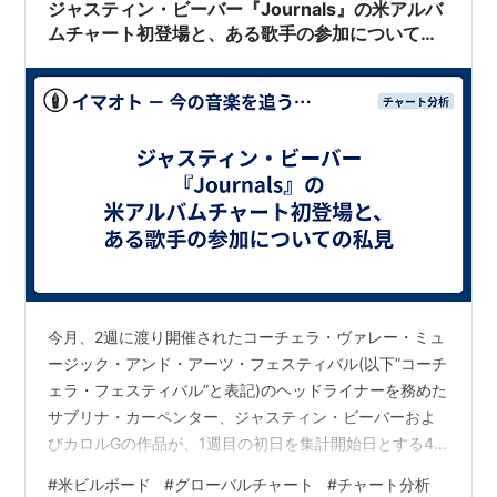
ジャスティン・ビーバー『Journals』の米アルバ
ムチャート初登場と、ある歌手の参加についての
私見
今月、2週に渡り開催されたコーチェラ・ヴァレー・ミュ
ージック・アンド・アーツ・フェスティバル(以下”コーチ
ェラ・フェスティバル”と表記)のヘッドライナーを務めた
サブリナ・カーペンター、ジャスティン・ビーバーおよ
びカロルGの作品が、1週目の初日を集計開始日とする4
月25日付の米ビルボード各種チャートで上昇していま
#
米ビルボード
#
グローバルチャート
#
チャート分析
す。 Justin Bieber Lands Most Albums of His Career on