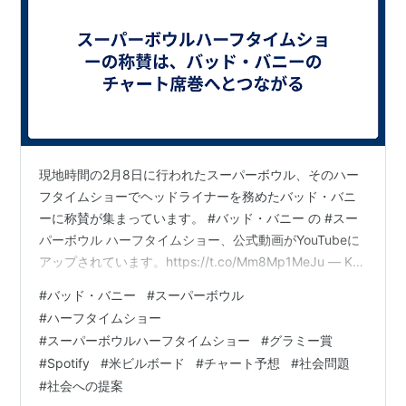
現地時間の2月8日に行われたスーパーボウル、そのハー
フタイムショーでヘッドライナーを務めたバッド・バニ
ーに称賛が集まっています。 #バッド・バニー の #スー
パーボウル ハーフタイムショー、公式動画がYouTubeに
アップされています。https://t.co/Mm8Mp1MeJu — Kei
(ブログ【イマオト】/ポッドキャスト/ラジオ『imaoto on
#
バッド・バニー
#
スーパーボウル
the Radio』) (@Kei_radio) 2026年2月9日 スーパーボウ
#
ハーフタイムショー
ルハーフタイムショーはNFLの公式YouTubeチャンネル
#
スーパーボウルハーフタイムショー
#
グラミー賞
から発信されていますが、ブログでは通常の形で貼付で
#
Spotify
#
米ビルボード
#
チャート予想
#
社会問題
きないため上記ポストを紹介。動画はこのエントリー…
#
社会への提案