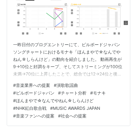
一昨日付のブログエントリーにて、ビルボードジャパン
ソングチャートにおけるモナキ「ほんまやで☆なんでや
ねん☆しらんけど」の動向を紹介しました。 動画再生が
9→10位と好調をキープ、そしてストリーミングが100位
未満→70位に上昇したことで、総合では12→24位と後退
するも2週連続で総合100位以内に登場。演歌歌謡曲ジャ
#
音楽業界への提案
#
演歌歌謡曲
ンルにおける接触指標群の好調、そして総合2週連続ラン
#
ビルボードジャパン
#
チャート分析
#
モナキ
クインは極めて異例です。 (上記CHART insightは有料会
#
ほんまやで☆なんでやねん☆しらんけど
員が確認可能なもので、20位未満の指標順位も明示され
#
NHK紅白歌合戦
#
MUSIC AWARDS JAPAN
ています(ビルボードジャパンでは有料会員が知り得る情
#
音楽ファンへの提案
#
社会への提案
報の掲載を許可しています)。また、以下に紹介する
CHART …