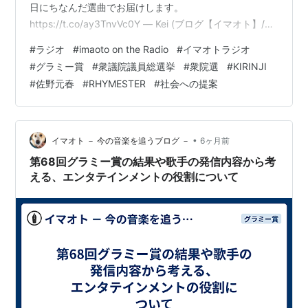
日にちなんだ選曲でお届けします。
https://t.co/ay3TnvVc0Y — Kei (ブログ【イマオト】/ポ
ッドキャスト/ラジオ『imaoto on the Radio』)
#
ラジオ
#
imaoto on the Radio
#
イマオトラジオ
(@Kei_radio) 2026年2月7日 ラジオ番組『imaoto on the
#
グラミー賞
#
衆議院議員総選挙
#
衆院選
#
KIRINJI
Radio』、昨夜は19回目の放送でした。お聴きくださった
#
佐野元春
#
RHYMESTER
#
社会への提案
皆さん、ありがとうございます。番組概要については上
記ポスト内リンク先、および下記ブログエントリーをご
参…
•
イマオト － 今の音楽を追うブログ －
6ヶ月前
第68回グラミー賞の結果や歌手の発信内容から考
える、エンタテインメントの役割について