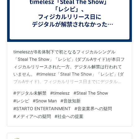
timeleszが8名体制下で初となるフィジカルシングル
「Steal The Show」「レシピ」(ダブルAサイド)が本日フ
ィジカルリリースされた一方、デジタル解禁は行われて
いません。 #timelesz「Steal The Show」「レシピ」(ダ
ブルAサイド)、フィジカルリリース日までにデジタル解
禁はありませんでした。(キャプチャ内容は11月12日3時
#
デジタル未解禁
#
timelesz
#
Steal The Show
47分時点の、Spotifyにおける歌手別ページの楽曲リスト
#
レシピ
#
Snow Man
#
音故知新
を新作順に表示したもの。)もっといえば、オリジナルア
#
STARTO ENTERTAINMENT
#
音楽業界への疑問
ルバム『FAM』も未解禁のままです。
#
メディアへの疑問
#
社会への提案
https://t.co/i68Kej4wnE pic.twitter.com/nsqzaT…