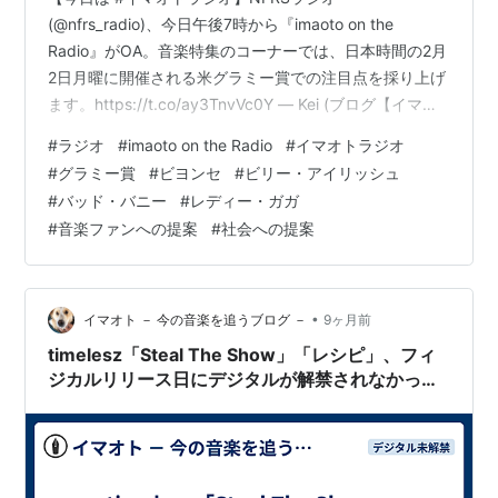
(@nfrs_radio)、今日午後7時から『imaoto on the
Radio』がOA。音楽特集のコーナーでは、日本時間の2月
2日月曜に開催される米グラミー賞での注目点を採り上げ
ます。https://t.co/ay3TnvVc0Y — Kei (ブログ【イマオ
ト】/ポッドキャスト/ラジオ『imaoto on the Radio』)
#
ラジオ
#
imaoto on the Radio
#
イマオトラジオ
(@Kei_radio) 2026年1月30日 ラジオ番組『imaoto on
#
グラミー賞
#
ビヨンセ
#
ビリー・アイリッシュ
the Radio』、昨夜は18回目の放送でした。お聴きくださ
#
バッド・バニー
#
レディー・ガガ
った皆さんに感謝申し上げます。番組の概要については
#
音楽ファンへの提案
#
社会への提案
上記ポスト内リンク先、およ…
•
イマオト － 今の音楽を追うブログ －
9ヶ月前
timelesz「Steal The Show」「レシピ」、フィ
ジカルリリース日にデジタルが解禁されなかった
ことについて