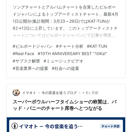
ソングチャートとアルバムチャートを合算したビルボー
ドジャパンによるトップアーティストチャート、最新4月
1日公開分(集計期間：3月23～29日)ではKAT-TUNが
82→12位に上昇しています。 このトップアーティストチ
ャートについてはビルボードジャパンにて記事が用意さ
れていないため、勝手ながら弊ブログにて毎週木曜19時
#
ビルボードジャパン
#
チャート分析
#
KAT-TUN
に”記事化”。最新4月1日公開分については以下のように
#
Real Face
#
10TH ANNIVERSARY BEST "10Ks!"
記しました。 トップ10未満をみると、KAT-TUNが
#
サブスク解禁
#
ミュージックビデオ
82→12位に急上昇を果たしています。これはデビュー20
#
音楽業界への提案
#
社会への提案
周年記念となる3月22日に全曲のサブスク解禁を実施し、
当週初の1週間フル加算となったことが反映されていま
す。ソングチ…
•
イマオト － 今の音楽を追うブログ －
6ヶ月前
スーパーボウルハーフタイムショーの称賛は、バ
ッド・バニーのチャート席巻へとつながる