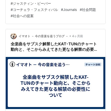
#
ジャスティン・ビーバー
Billboard 200, As Sabrina Carpenter & Karol G Also See
#
コーチェラ・フェスティバル
#
Journals
#
社会問題
Coachella Chart Bumphttps://t.co/Bjl6…
#
社会への提案
•
イマオト － 今の音楽を追うブログ －
4ヶ月前
全楽曲をサブスク解禁したKAT-TUNのチャート
動向と、そこからみえてきた更なる解禁の必要性
について