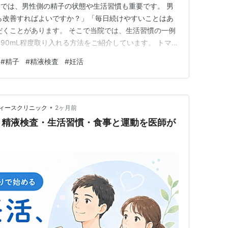
では、男性側の精子の状態や生活習慣も重要です。 男
ら改善すればよいですか？」「毎日続けやすいことはあ
だくことがあります。 そこで当院では、生活習慣の一例
90mL程度取り入れる方法をご紹介しています。 トマト
ピンは、トマトの赤い色のもとになるカロテノイドの一
#
精子
#
精液検査
#
妊活
持つ成分として研究されています。 精子は酸化ストレ
ため、リコピンを含む…
•
ィースクリニック
2ヶ月前
｜精液検査・生活習慣・食事と運動を医師が