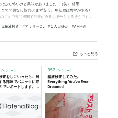
のは少し怖いけど興味がありました…（笑） 結果
全て問題なし👍 ひとまず安心。 甲状腺は異常があると
とのことで専門機関で治療が必要な場合もあるそうです。
 AMT値とは。。。？ これは不妊治療や妊活を始めてか
#
精液検査
#
アラサーOL
#
１人目妊活
#
AMH値
、体の中に何個卵子が残っていますよ～という目安。 卵
もっと見る
357
ブックマーク
ブックマーク
検査をしにいったら、射
精液検査してみた。-
する部屋でパニックに陥
Everything You’ve Ever
のでレポートします。 -
Dreamed
や日記とかそういう次元
ない