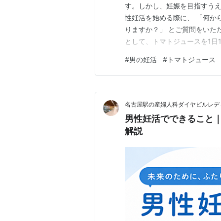
す。しかし、妊娠を目指すうえ
性妊活を始める際に、 「何か
りますか？」 とご質問をいた
として、トマトジュースを1日1
に含まれるリコピンとは リコ
#
男の妊活
#
トマトジュース
種です。体内では抗酸化作用を
スの影響を受ける可能性がある
名古屋駅の産婦人科ダイヤビルレデ
男性妊活でできること
解説