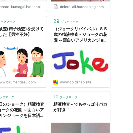
nato-kumagai.hatenablog.jp
delete-all.hatenablog.com
29
ブックマーク
ブックマーク
検査(精子検査)を受けて
（ジョークリバイバル）８５
した【男性不妊】
歳の精液検査 - ジョークの花
園 ～面白いアメリカンジョ
ークを日本語で～
ww.birumendesu.com
www.coldsnap.site
10
ックマーク
ブックマーク
日のジョーク）精液検査
精液検査 - でもやっぱりバカ
ジョークの花園 ～面白いア
が好き！
カンジョークを日本語で