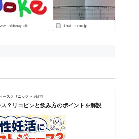
ww.coldsnap.site
d.hatena.ne.jp
•
ィースクリニック
9日前
ース？リコピンと飲み方のポイントを解説