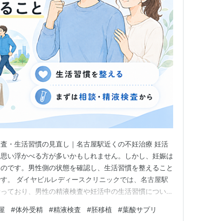
査・生活習慣の見直し｜名古屋駅近くの不妊治療 妊活
を思い浮かべる方が多いかもしれません。しかし、妊娠は
ものです。男性側の状態を確認し、生活習慣を整えること
す。 ダイヤビルレディースクリニックでは、名古屋駅
行っており、男性の精液検査や妊活中の生活習慣について
妊活は何から始めればよい？ 男性妊活でまず大切なの
屋
#
体外受精
#
精液検査
#
胚移植
#
葉酸サプリ
ことです。食事、睡眠、運動、禁煙、節酒など、基本的な