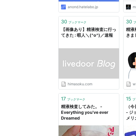
anond.hatelabo.jp
ma
30
30
ブックマーク
【画像あり】精液検査に行っ
精液
てきた : 暇人＼(^o^)／速報
きま
himasoku.com
w
17
15
ブックマーク
ブ
精液検査してみた。 -
（今
Everything you've ever
- 
Dreamed
メリ
～