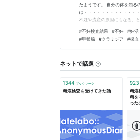
たようです。 自分の体を知る
は・・・・・・・・・・・・・ 
不妊や流産の原因にもなる、
クラミジアは性感染症ですね。
#
不妊検査結果
#
不妊
#
妊活
ら知りました。 簡単にいうと
#
甲状腺
#
クラミジア
#
採血
子の質や妊娠のしやすさは関…
ネットで話題
1344
923
ブックマーク
精液検査を受けてきた話
精液
精を
った
もは
では