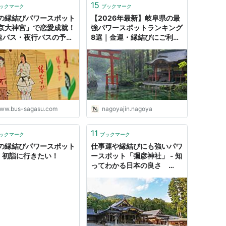
15
ックマーク
ブックマーク
の縁結びパワースポット
【2026年最新】岐阜県の最
京大神宮」で恋愛成就！
強パワースポットランキング
高速バス・夜行バスの予約
8選｜金運・縁結びにご利益
スサガス
の神社&絶景｜NAGOYAJIN
ww.bus-sagasu.com
nagoyajin.nagoya
11
ックマーク
ブックマーク
の縁結びパワースポット
仕事運や縁結びにも強いパワ
。初詣に行きたい！
ースポット「彌彦神社」 - 知
ってわかる日本の良さ
Kazu68’s diary