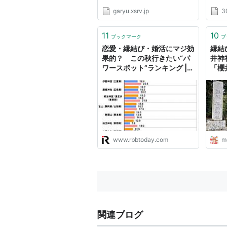
garyu.xsrv.jp
3
11
10
ブックマーク
ブ
恋愛・縁結び・婚活にマジ効
縁結
果的？ この秋行きたい“パ
井神
ワースポット”ランキング |
「櫻
RBB TODAY
www.rbbtoday.com
m
関連ブログ