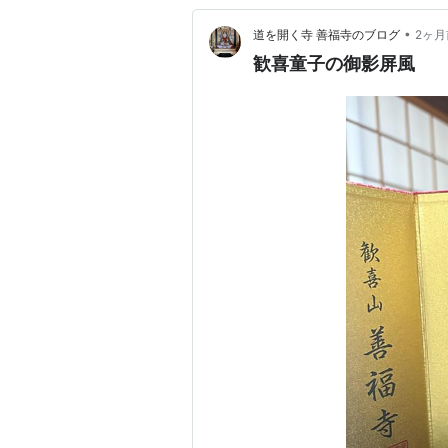
•
道を開く寺 善福寺のブログ
2ヶ月
歓喜童子の御影屏風