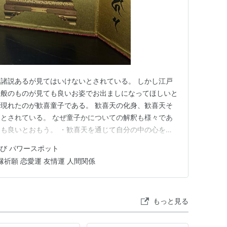
諸説あるが見てはいけないとされている。 しかし江戸
一般のものが見ても良いお姿でお出ましになってほしいと
現れたのが歓喜童子である。 歓喜天の化身、歓喜天そ
とされている。 なぜ童子かについての解釈も様々であ
も良いとおもう。 ・歓喜天を通じて自分の中の心を見
分の心の表れ。 ・歓喜天夫婦神の子供であることか
び パワースポット
喜天が守護をするときに、侍者として付き添うお姿。 ・
縁祈願 恋愛運 友情運 人間関係
審査のお姿。 等等、、、、…
もっと見る