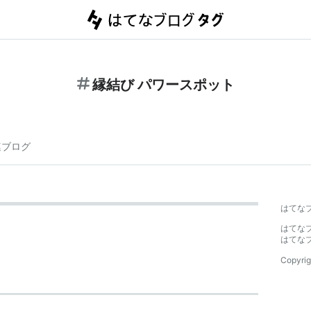
縁結び パワースポット
連ブログ
はてな
はてな
はてな
Copyrig