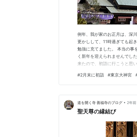
例年、我が家のお正月は、深川
更かしして、11時過ぎても起
勉強に充てました。 本当の事
く新年を迎えられませんでした
来たので、初詣に行こうと思い
今までお寺さんが多かったの
#
2月末に初詣
#
東京大神宮
る事、来月から良いお仕事に
写真は残念ながら人が多すぎて
•
道を開く寺 善福寺のブログ
2年前
聖天尊の縁結び