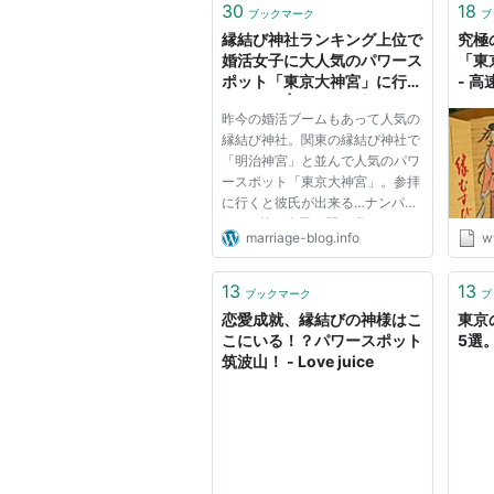
30
18
ブックマーク
ブ
縁結び神社ランキング上位で
究極
婚活女子に大人気のパワース
「東
ポット「東京大神宮」に行っ
- 
てきた。 | 婚活お役立ちニュ
はバ
昨今の婚活ブームもあって人気の
ース
縁結び神社。関東の縁結び神社で
「明治神宮」と並んで人気のパワ
ースポット「東京大神宮」。参拝
に行くと彼氏が出来る…ナンパさ
れる…等と女子の間で噂になって
marriage-blog.info
w
いて、婚活女子が大挙して押し寄
せているらしい… その真相を確か
めるべく、雨の降る肌寒い日に飯
13
13
ブックマーク
ブ
田橋駅西口に降り立った。 飯田...
恋愛成就、縁結びの神様はこ
東京
こにいる！？パワースポット
5選
筑波山！ - Love juice