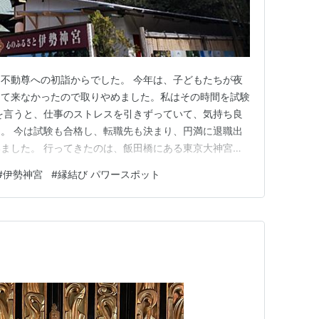
不動尊への初詣からでした。 今年は、子どもたちが夜
きて来なかったので取りやめました。私はその時間を試験
を言うと、仕事のストレスを引きずっていて、気持ち良
。 今は試験も合格し、転職先も決まり、円満に退職出
ました。 行ってきたのは、飯田橋にある東京大神宮。
で、行く前に神社のお作法を確認し、家族が元気に過ごせ
#
伊勢神宮
#
縁結び パワースポット
出会えるようにと、しっかりお参りしてきました。正面の
撮ることは出来ませんで…