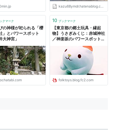
0min.jp
kazu68ymdr.hatenablog.com
10
ックマーク
ブックマーク
びの神様が祀られる「櫻
【東京都の郷土玩具・縁起
社」とパワースポット
物】うさぎみくじ：赤城神社
井大神宮」
／神楽坂のパワースポット！
隈研吾デザインの洗練された
空間で縁結び
ochatabi.com
folktoys.blog.fc2.com