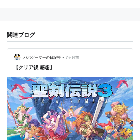
する「トライアングルストーリー」システムが特徴。ゲ
ーム開始時に6人のキャラクターから主人公を1人、仲間
を2人選択する。選んだ主人公によってオープニングが
変化し、仲間の2人の会話なども多少異なってくる。中
関連ブログ
盤まではストーリーが大きく変わるわけではないが、終
盤は選んだ主人公によって大きく3つに分かれる。ま
た、主人公の対になるキャラクターを仲間に入れておく
•
パパゲーマーの日記帳
7ヶ月前
と、キャラクター同士の絡みもあって、よりストーリー
【クリア後 感想】
が楽しめるようになっている。
基本的なシステムは前作『
聖剣伝説2
』のものを踏襲し
ているが、必殺技と魔法のシステムが変更されている。
敵に物理攻撃をヒットさせてゲージを溜めることによっ
て、必殺技を発動させることが可能。魔法は熟練度が廃
止され、リングコマンドから使用する魔法を選択する
が、魔法の詠唱には多少時間がかかるようになった。
物語を進めていくと、キャラクターを光と闇どちらかの