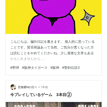
こんにちは。偏向日記を書きます。 個人的に思っている
ことです。賛否両論あって当然。ご気分が悪くなった方
は読むことをやめてくださいね。少し過激な文章もある
かもしれませんから…。
#
野球
#
阪神タイガース
#
阪神
#
聖剣伝説3
•
芸無爺Nの日々
1年前
今プレイしているゲーム 3本目②