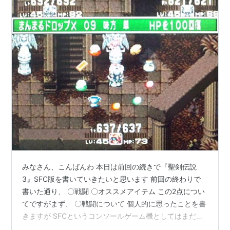
みなさん、こんばんわ 本日は前回の続きで『聖剣伝説
3』SFC版を書いていきたいと思います 前回の終わりで
書いた通り、 〇戦闘 〇オススメアイテム この2点につい
てですがまず、 〇戦闘について 個人的に思ったことを書
きますが SFCというコンソールゲーム機としてはまだ発
展途中という段階、 シームレスなアクション→RPGとい