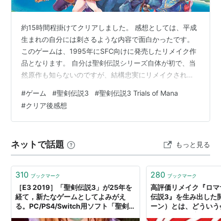
クラスにクラスチェンジさせることができる。クラスチ
ェンジは2段階で、光と闇で使用できる必殺技や魔法、
約15時間程掛けてクリアしました。 感想としては、平成
装備可能なアイテムが異なってくる。
生まれの自分には刺さるような内容で面白かったです。
2人での協力プレイが可能。
このゲームは、1995年にSFC向けに発売したリメイク作
品となります。 自分は聖剣伝説シリーズ自体が初で、当
然原作も知らないのですが、結構忠実にリメイクされた
本作の19年前を舞台にした続編として『
聖剣伝説
作品のようです。 正直なところ、客観的に見たらイマイ
#
ゲーム
#
聖剣伝説3
#
聖剣伝説3 Trials of Mana
HEROES of MANA
』がある。
チな部分も多いのですが、当時の空気を感じる部分も多
#
クリア後感想
いので、自分は懐かしさで何となくハマって最後まで駆
主要スタッフ
け抜けました。 ストーリーについて テンポは良いのです
が、当時をベースにしているのか、結構雑な展開も多く
ディレクター：田中弘道
ネットで話題
もっと見る
説明もあまりない部分もあるので、今のゲームになれて
ゲームデザイン・ディレクター：石井浩一
いるとかなり微妙に感じるかもし…
キャラクターイラストレーション：結城信輝
310
280
ブックマーク
ブックマーク
音楽：菊田裕樹
［E3 2019］「聖剣伝説3」が25年を
高評価リメイク『ロマ
経て，新たなゲームとしてよみがえ
伝説3』を生み出した開
る。PC/PS4/Switch用ソフト「聖剣伝
ーン）とは、どういう
関連商品
説3 TRIALS of MANA」インタビュー
れまでは知名度なしだ