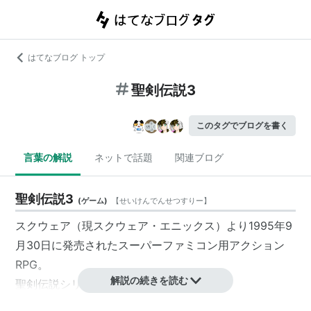
はてなブログ トップ
聖剣伝説3
このタグでブログを書く
言葉の解説
ネットで話題
関連ブログ
聖剣伝説3
(
ゲーム
)
【
せいけんでんせつすりー
】
スクウェア
（現
スクウェア・エニックス
）より1995年9
月30日に発売されたスーパーファミコン用アクション
RPG。
解説の続きを読む
聖剣伝説シリーズの第3作目。
パーティー3人の組み合わせによってストーリーが変化