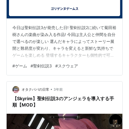
今日は聖剣伝説3が発売した日! 聖剣伝説2に続いて菊田裕
樹さんの楽曲が染み入る作品! 今回は主人公と仲間を自分
で選べるのが楽しい 選んだキャラによってストーリー展
開と難易度が変わり、キャラを変えると新鮮な気持ちで
ゲームを楽しめる 登場するキャラクターも個性的で可愛
らしい 特にリースの可愛さは必見! キャラデザが天空の
#
ゲーム
#
聖剣伝説3
#
スクウェア
エスカフローネでおなじみの結城信輝さんなのがさらに
イイ さらに今回も菊田裕樹さんが楽曲制作しているので
聖剣伝説2に続いてナイスな曲が多い! どの楽曲も場面に
•
マッチしていてゲームの雰囲気を盛り上げてくれる 静か
オタクパパの日常
3年前
なPowellや、子午線の祀りを連想するNuclear Fusion 疾
【Skyrim】聖剣伝説3のアンジェラを導入する手
走…
順【MOD】