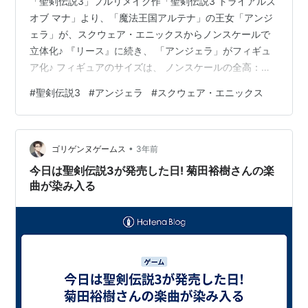
「聖剣伝説3」フルリメイク作「聖剣伝説3 トライアルズ
オブ マナ」より、「魔法王国アルテナ」の王女「アンジ
ェラ」が、スクウェア・エニックスからノンスケールで
立体化♪ 『リース』に続き、 「アンジェラ」がフィギュ
ア化♪ フィギュアのサイズは、 ノンスケールの全高：約
23.5cm（帽子の上端まで）。 原型製作は「G.O.」
#
聖剣伝説3
#
アンジェラ
#
スクウェア・エニックス
（Cerberus Project TM）。 （※敬称略） 聖剣伝説3 トラ
イアルズ オブ マナ『アンジェラ』完成品フィギュアは、
スクウェア・エニックスより2024年05月発売の予定です
•
♪ 【Amazon】聖剣伝説3 トライアルズ オブ マナ
ゴリゲンヌゲームス
3年前
【Switch】 【Amazon】B…
今日は聖剣伝説3が発売した日! 菊田裕樹さんの楽
曲が染み入る