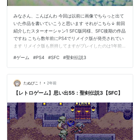
みなさん、こんばんわ 今回は以前に画像でちらっと出て
いた作品を書いていこうと思います それがこちら↓ 前回
紹介したスターオーシャン1 SFC版同様、SFC後期の作品
ですね こちら数年前にPS4でリメイク版が発売されてい
ます リメイク版も所持してますがプレイしたのは1年前な
んですよね 2周程しましたが近々にでもまたプレイして
#
ゲーム
#
PS4
#
SFC
#
聖剣伝説3
みようかな とりあえず今回は『聖剣伝説3 SFC版』を書
いていきます 6人いるキャラから主人公1人と仲間2人を
選んでプレイしていくシステムです レベルが一定数以上
•
になると各キャラ大幅強化できる『クラスチェンジ』シ
たぬぴこ！
2年前
ステム というのもありレベル18以上でクラス2、38以上
【レトロゲーム】思い出55：聖剣伝説3【SFC】
＋特定ア…