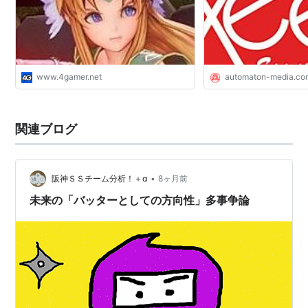
グループになった理由
任者に訊いた - AUTO
聖剣伝説3
出版社/メーカー:
スクウェア
発売日:
1995/09/30
メディア:
Video Game
www.4gamer.net
automaton-media.co
クリック
: 65回
この商品を含むブログ (49件) を見る
関連ブログ
聖剣伝説3 オリジナル・サウン
•
阪神ＳＳチーム分析！＋α
8ヶ月前
ド・ヴァージョン
未来の「バッターとしての方向性」多事争論
アーティスト:
ゲームミュージック,菊
田裕樹
出版社/メーカー:
NTT出版
発売日:
2004/10/01
メディア:
CD
購入
: 3人
クリック
: 22回
この商品を含むブログ (15件) を見る