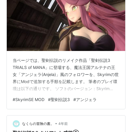
当ページでは、聖剣伝説のリメイク作品「聖剣伝説3
TRIALS of MANA」に登場する、魔法王国アルテナの王
女「アンジェラ(Anjela)」風のフォロワーを、Skyrimの世
界にModで追加する手順を記載します。 筆者のプレイ環
境は以下の通りです。 ソフトのバージョン：Skyrim
Special Edition(Skyrim SE) MOD種類 名称 管理ツール
#
SkyrimSE MOD
#
聖剣伝説3
#
アンジェラ
Mod Organizer 2（MO2） キャラクターメイク
RaceMenu 体型 CBBE 3BA 物理演算 CBP モーション管
理 Nemesis 表情 Opparco mfg Command なお、基本的
•
なMODの導入方…
なくらの冒険の書。
4年前