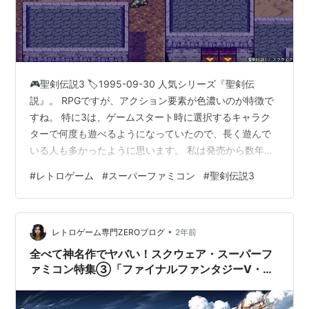
🎮聖剣伝説3 🏷️1995-09-30 人気シリーズ『聖剣伝
説』。 RPGですが、アクション要素が色濃いのが特徴で
すね。 特に3は、ゲームスタート時に選択するキャラク
ターで何度も遊べるようになっていたので、長く遊んで
いる人も多かったように思います。 私は発売から数年経
って、友人から借りてプレイしました。 菊田裕樹さんに
#
レトロゲーム
#
スーパーファミコン
#
聖剣伝説3
よる音楽も魅力のひとつで、作品の世界観をより強く印
象づけていましたね。 ゲームのサントラも持っていて、
いまでもしばしば作業中に聴いています。
•
▼(2022,12,24)聖剣伝説3 リース
レトロゲーム専門ZEROブログ
2年前
全べて神名作でヤバい！スクウェア・スーパーフ
ァミコン特集③「ファイナルファンタジーⅤ・ガ
ンハザード」などが登場！