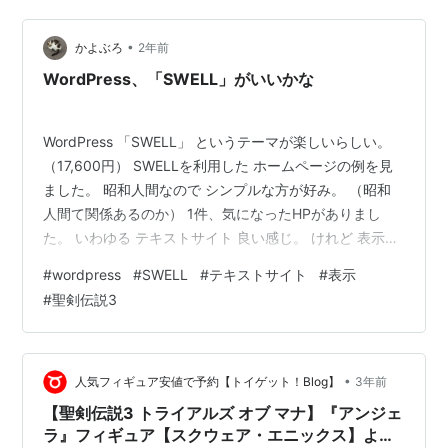
のほとんどはロールプレイング系で特に名作が多いので
少しでも楽しんでいただければ幸いです、今…
•
かよぶろ
2年前
WordPress、「SWELL」がいいかな
WordPress 「SWELL」 というテーマが楽しいらしい。
（17,600円） SWELLを利用した ホームページの例を見
ました。 昭和人間なので シンプルな方が好み。 （昭和
人間て関係あるのか） 1件、気になったHPがありまし
た。 いわゆる テキストサイト 良い感じ。 けれど 表示が
重いので そういうのを軽くした方が見ている人のストレ
#
wordpress
#
SWELL
#
テキストサイト
#
表示
スにならない。 凝るよりも 軽さ。 シンプルに作ろうと
#
聖剣伝説3
思えば 作れるのかな。 まだ 時間はある、 あとやること
あったかな。 聖剣伝説3の曲で 「SWELL」って無かった
かな と思ったら 「Swivel」だった。 www.youtube.com
何だか今更気…
•
人気フィギュア安値で予約【トイゲット！Blog】
3年前
【聖剣伝説3 トライアルズ オブ マナ】『アンジェ
ラ』フィギュア【スクウェア・エニックス】より