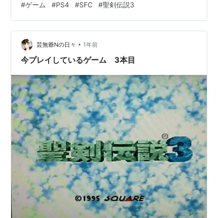
#
ゲーム
#
PS4
#
SFC
#
聖剣伝説3
う当時としては少ないジャンル、 そういうこともあって
か結構戦闘システムとしてはガバガバな印象があります
前作の『聖剣伝説2』もそうでしたが、攻撃してもうまく
•
当たらないというか 攻撃ボタンを押してからのレスポン
芸無爺Nの日々
1年前
スが悪いというかラグが酷いというか 戦闘中の移動も何
今プレイしているゲーム 3本目
もない所で引っ掛か…