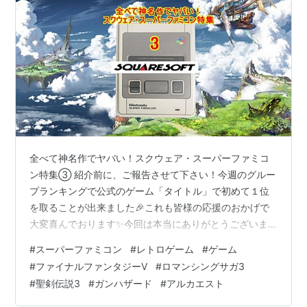
全べて神名作でヤバい！スクウェア・スーパーファミコ
ン特集③ 紹介前に、ご報告させて下さい！今週のグルー
プランキングで公式のゲーム「タイトル」で初めて１位
を取ることが出来ました🎉これも皆様の応援のおかげで
大変喜んでおります✨今回は本当にありがとうございま
した＾＾ 当ブログでは広告・PRが含まれています スク
#
スーパーファミコン
#
レトロゲーム
#
ゲーム
ウェア・スーパーファミコン特集3 今回はスーパーファ
#
ファイナルファンタジーⅤ
#
ロマンシングサガ3
ミコンよりスクウェアで発売された全ゲームを紹介する
#
聖剣伝説3
#
ガンハザード
#
アルカエスト
シリーズで、全4回中の第3回目となり、今回も５作品紹
介いたします、スーパーファミコンでのスクウェア作品