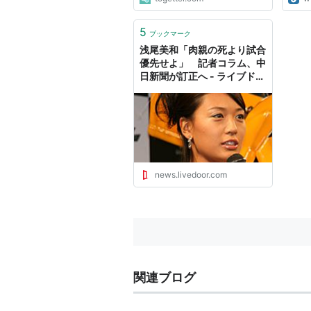
5
ブックマーク
浅尾美和「肉親の死より試合
優先せよ」 記者コラム、中
日新聞が訂正へ - ライブドア
ニュース
news.livedoor.com
関連ブログ