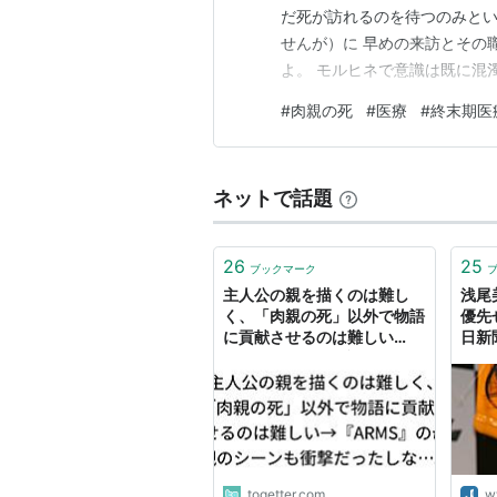
だ死が訪れるのを待つのみとい
せんが）に 早めの来訪とその
よ。 モルヒネで意識は既に混
行えない状態の人間を ただ単
#
肉親の死
#
医療
#
終末期医
さを増幅しています。 ・・・
ネットで話題
26
25
ブックマーク
主人公の親を描くのは難し
浅尾
く、「肉親の死」以外で物語
優先
に貢献させるのは難しい
日新
→『ARMS』の母親のシーン
も衝撃だったしな…。
togetter.com
w