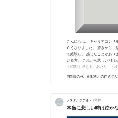
こんにちは。 キャリアコンサ
亡くなりました。 驚きから、
て経験し、 感じたことがあり
いる方、 これから悲しい別れ
の瞬間を迎えるにあたり、 少
第一報を聞いた時の気持ちは…
#
肉親の死
#
死別との向き合
ことで訪れる 悲しから立ち直
てゆくのか ＜この記事を書い
•
ノスタルジア爺
2年前
本当に悲しい時は泣か