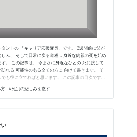
ルタントの 「キャリア応援隊長」です。 2週間前に父が
悲しみ、 そして日常に戻る道程… 身近な肉親の死を始め
ます。 この記事は、 今まさに身近なひとの 死に接して
が訪れる 可能性のある全ての方に 向けて書きます。 そ
しでも役に立てればと思います。 この記事の目次です⇊
 葬儀の間は思ったほど悲しくない 悲しみは日常に戻る
い方
#
死別の悲しみを癒す
るにはどうすればよいのか 続いてゆく別れにどう対峙し
て…
ない