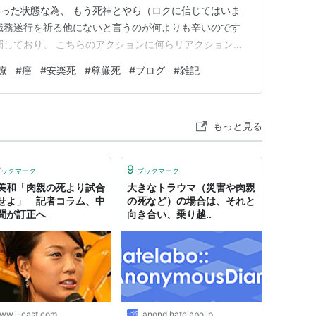
った状態な為、 もう死神とやら（ロクに信じてはいま
職務遂行を祈る他にないと言うのが何よりも辛いのです
濁しており、 こちらのアクションに何らリアクションを
に見るだけなのが余計にこちら側の辛さ・無力感と寂し
療
#
癌
#
安楽死
#
尊厳死
#
ブログ
#
雑記
キツいったらありゃしませんホント。
もっと見る
9
ブックマーク
ブックマーク
美和「肉親の死より試合
大きなトラウマ（災害や肉親
せよ」 記者コラム、中
の死など）の場合は、それと
聞が訂正へ
向き合い、乗り越..
ww.j-cast.com
anond.hatelabo.jp