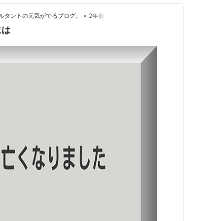
•
ルタントの元気がでるブログ。
2年前
には