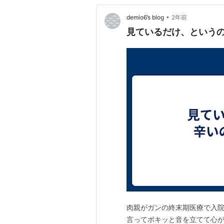
•
demio6’s blog
2年前
見ているだけ、という
肉親がガンの終末期医療で入院
言ってボキッと音を立てて心が