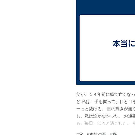
父が、１４年前に癌で亡くなっ
ど 私は、手を握って、目と目
ーっと抜ける。 目の輝きが無
し、私は泣かなかった。 お通
も、毎日、淡々と過ごした。 
人に 人が亡くなる時は、 こ
#
父
#
肉親の死
#
癌