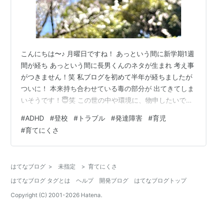
こんにちは〜♪ 月曜日ですね！ あっという間に新学期1週
間が経ち あっという間に長男くんのネタが生まれ 考え事
がつきません！笑 私ブログを初めて半年が経ちましたが
ついに！ 本来持ち合わせている毒の部分が 出てきてしま
いそうです！😇笑 この世の中や環境に、物申したいで
す！ というのも、 長男くんの登校班問題が再燃です！
#
ADHD
#
登校
#
トラブル
#
発達障害
#
育児
去年から度々ネタに上がっていたんですけど 揉め事が起
#
育てにくさ
きすぎて、ついに送り迎えになり 今年は環境が変わるの
で再トライしたんですね。 でも、やっぱり1週間経って、
登校班をまとめる役員さんから 「(長男くん)列から外れ
はてなブログ
>
未指定
>
育てにくさ
てみたり、逆走したりしてしまうんです。登校を見守れ
はてなブログ タグとは
ヘルプ
開発ブログ
はてなブログトップ
ますか？」 と…
Copyright (C) 2001-
2026
Hatena.