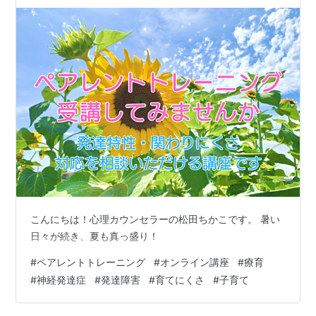
こんにちは！心理カウンセラーの松田ちかこです。 暑い
日々が続き、夏も真っ盛り！
#
ペアレントトレーニング
#
オンライン講座
#
療育
#
神経発達症
#
発達障害
#
育てにくさ
#
子育て