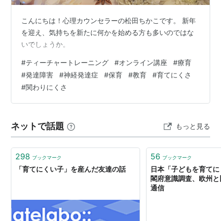
こんにちは！心理カウンセラーの松田ちかこです。 新年
を迎え、気持ちを新たに何かを始める方も多いのではな
いでしょうか。
#
ティーチャートレーニング
#
オンライン講座
#
療育
#
発達障害
#
神経発達症
#
保育
#
教育
#
育てにくさ
#
関わりにくさ
ネットで話題
もっと見る
298
56
ブックマーク
ブックマーク
「育てにくい子」を産んだ友達の話
日本「子どもを育てに
閣府意識調査、欧州と比
通信