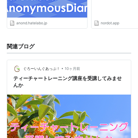
anond.hatelabo.jp
nordot.app
関連ブログ
•
ぐろーいんぐあっぷ！
10ヶ月前
ティーチャートレーニング講座を受講してみませ
んか