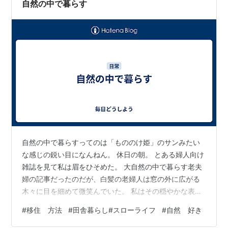
自然の中で暮らす
自然の中で暮らすってのは「もののけ姫」のサンみたい
な感じの鋭い目になんねん。 休日の朝。 とある婦人向け
雑誌を見て私は眉をひそめた。 大自然の中で暮らす老夫
婦の記事だったのだが、白髪の老婦人は窓の外に広がる
木々に目を細めて微笑んでいた。 私はその穏やかな表情
に違和感を感じずにはいられなかった。 人間は、大自然
#
移住 方法
#
田舎暮らし#スローライフ
#
自然 好き
の中でそんな無防備に微笑むことができるのだろうか。
最近、熊の出没や山火事が相次いでいる。 都会も都会で