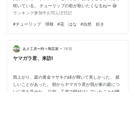
咲いている。 チューリップの歌が歌いたくなるね〜 😆
ランキング参加中お写んぽ日記
#
チューリップ 球根
#
花 はな
#
自然 好き
•
あさ工房〜時々陶芸家
1年前
ヤマガラ君、来訪!