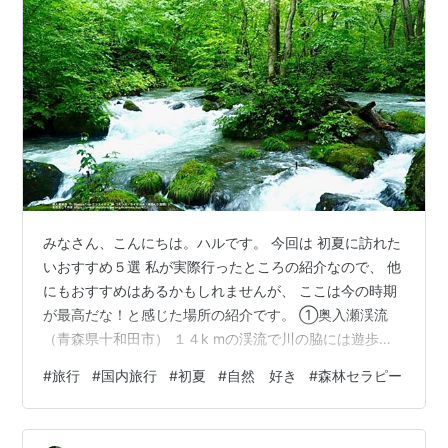
みなさん、こんにちは。ハルです。 今回は 初夏に訪れた
いおすすめ５選 私が実際行ったところの紹介なので、 他
にもおすすめはあるかもしれませんが、 ここは今の時期
が最高だな！と感じた場所の紹介です。 ①奥入瀬渓流
（青森県十和田市） １４k mの渓流で川の脇には遊歩道
がありますので、 新緑の緑に囲まれてマイナスイオンた
#
旅行
#
国内旅行
#
初夏
#
自然 好き
#
森林セラピー
っぷり浴びれます。 上り方向に歩いていくと良いと聞き
ました。 その先には十和田湖へ続きます。 マイナスイオ
ンあふれています ②妙高高原（新潟県妙高市） みなさ