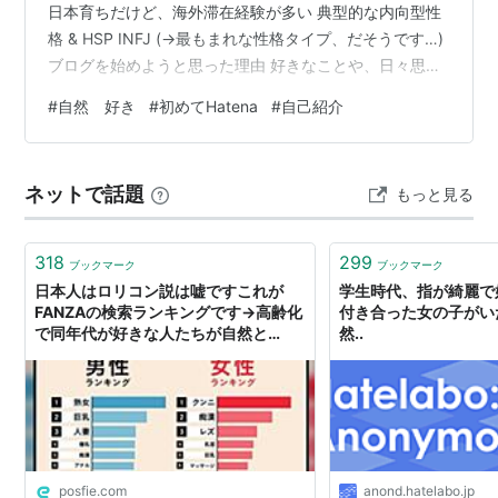
日本育ちだけど、海外滞在経験が多い 典型的な内向型性
格 & HSP INFJ (→最もまれな性格タイプ、だそうです…)
ブログを始めようと思った理由 好きなことや、日々思う
ことを発信してみたくて、ブログを始めてみました。 自
#
自然 好き
#
初めてHatena
#
自己紹介
分の感性を共有できるようなつながりを、誰かと感じら
れたら嬉しいです。 はてなブログを選んだ理由 ChatGPT
に質問したら、「あなたのSNSに対する姿勢を考慮する
ネットで話題
もっと見る
と、（ここ数年人気を博している他のブログサイトより
も）はてなブログがお勧め」と言われました。 どんなブ
ログに…
318
299
ブックマーク
ブックマーク
日本人はロリコン説は嘘ですこれが
学生時代、指が綺麗で
FANZAの検索ランキングです→高齢化
付き合った女の子がい
で同年代が好きな人たちが自然と…
然..
posfie.com
anond.hatelabo.jp