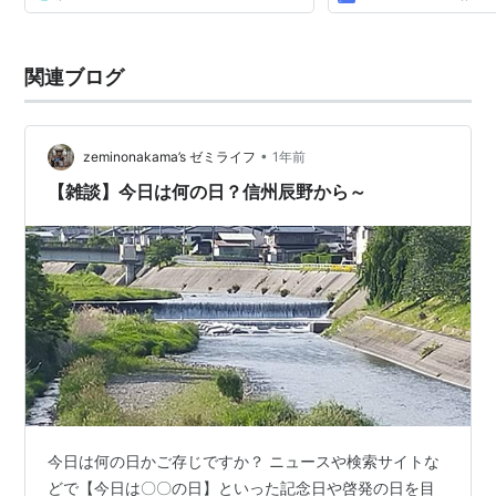
関連ブログ
•
zeminonakama’s ゼミライフ
1年前
【雑談】今日は何の日？信州辰野から～
今日は何の日かご存じですか？ ニュースや検索サイトな
どで【今日は〇〇の日】といった記念日や啓発の日を目