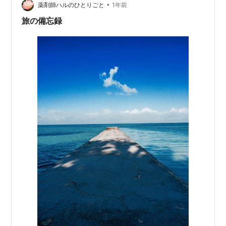
•
ん、森林セラピーってご存知ですか？ 森の中で過ごすこ
薬剤師ハルのひとりごと
1年前
とでリラックス効果があるんです。 登山やトレッキング
旅の備忘録
との違いは、高低差が少…