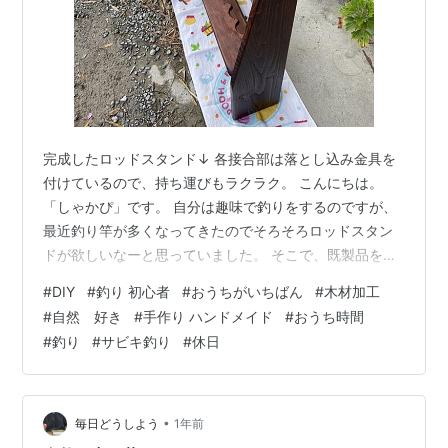
完成したロッドスタンド↓ 各接合部は落とし込み金具を
付けているので、持ち運びもラクラク。 こんにちは。
「しゃかぴ」です。 自分は趣味で釣りをするのですが、
最近釣り竿が多くなってきたのでそろそろロッドスタン
ドが欲しいなーと思っていました。 そこで、既製品を買
うのもいいけど、この際自作してみるかと一念発起。 特
#
DIY
#
釣り 初心者
#
おうちがいちばん
#
木材加工
に専門知識があるわけでもないですが、今回頑張って作
#
自然 好き
#
手作り ハンドメイド
#
おうち時間
ってみました(^_^)v 【制作に使ったもの】 木材（木の種
#
釣り
#
サビキ釣り
#
休日
類は分かりません、、、） のこぎり（普通の＆糸のこ）
サンドペーパー（荒目＆中目＆細目） パイプ（サンドペ
ーパーを巻き付けて局所的に木材を削る用） 水性ニス は
け（ニス塗り用） 落と…
•
毎日どうしよう
1年前