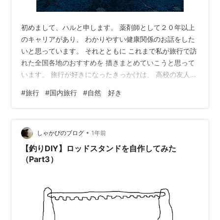
初めまして、ハルと申します。 薬剤師として２０年以上
のキャリアがあり、 わかりやすい健康関係のお話をした
いと思っています。 それとともに これまで私が旅行で訪
れた全国各地のおすすめを 描きまとめていこうと思って
います。 旅行が好きになったきっかけは、 高校の友人が
京都の大学へ入学したことですね。 友人が大学院を卒業
#
旅行
#
国内旅行
#
自然 好き
するまで 毎年桜と紅葉の季節には京都へ行っていまし
た。 当時はまだインバウンドの観光客もなく 行動しやす
かったですね。 あと、京料理の美味しさでグルメにも興
•
味が出て その土地の特産を使った料理を食べに行ったり
しゃかぴのブログ
1年前
しています。 京都の有名老舗のお店もランチだと学生で
【釣りDIY】ロッドスタンドを自作してみた
も食べられる金額で 食べ…
（Part3）