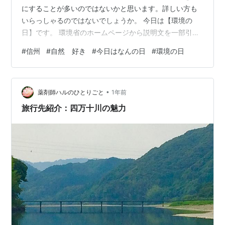
にすることが多いのではないかと思います。詳しい方も
いらっしゃるのではないでしょうか。 今日は【環境の
日】です。 環境省のホームページから説明文を一部引用
します。 6月5日は環境の日です。これは、1972年6月5
#
信州
#
自然 好き
#
今日はなんの日
#
環境の日
日からストックホルムで開催された「国連人間環境会
議」を記念して定められたものです。国連では、日本の
提案を受けて6月5日を「世界環境デー」と定めており、
•
日本では「環境基本法」（平成5年）が「環境の日」を定
薬剤師ハルのひとりごと
1年前
めています。 出典：環境省ホームページ （
旅行先紹介：四万十川の魅力
https://www.env.go.jp…