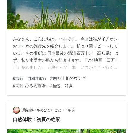
みなさん、こんにちは。ハルです。 今回は私がイチオシ
おすすめの旅行先を紹介します。 私は３回リピートして
いる、その場所は 国内最後の清流四万十川（高知県） ま
ず、私が小学生の時から始まります。 TVで映画「四万十
川」をみました。 見終わって、私、いつかここへ行く、
そしてうなぎを食べる！と思いました。 映画の内容は覚
#
旅行
#
国内旅行
#
四万十川のウナギ
えていませんし、 何がきっかけでそう思ったのか覚えて
#
高知 ひろめ市場
#
自然 好き
いません。 ちなみにこの映画、のちのちスタッフを調べ
てみたら あの三池崇史監督が助監督していました。 三池
作品大好きなのですごく驚きました。 時はすぎ、２０代
後半。 社会人になってからなかなか旅行に行けない日々
•
薬剤師ハルのひとりごと
1年前
が続いていましたが あ…
自然体験：初夏の絶景