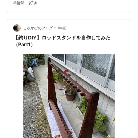
#
自然 好き
の部分が正しく組み合うように線を引く。 思ったんだけ
ど、この作業切る前にやれば良かった('ω') 竿受けの上部
分から着手することに。 そしてここで糸のこぎりの出
番。（初めて使ったけど、結構難しかった、、、） サ…
•
しゃかぴのブログ
1年前
【釣りDIY】ロッドスタンドを自作してみた
（Part1）