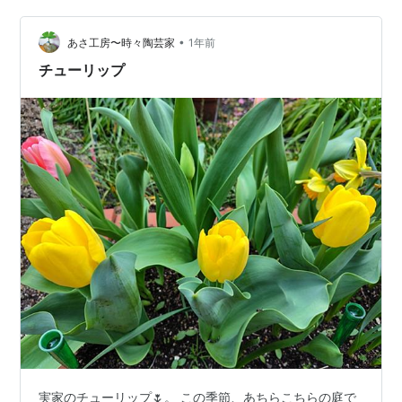
犯罪が多く危険だが、だからといって自然豊かな地域は
•
必ずしも良いという理由にはならない。 コロナ渦で都会
あさ工房〜時々陶芸家
1年前
を離れ、地方に移住する人が一時期多くなり地方創生と
チューリップ
いうワードをよく耳にするようになっ…
実家のチューリップ🌷。 この季節、あちらこちらの庭で