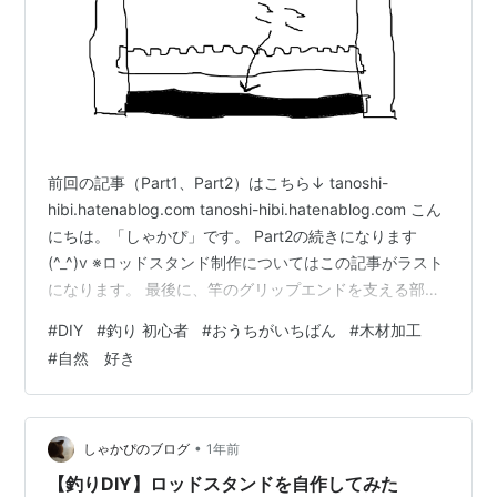
前回の記事（Part1、Part2）はこちら↓ tanoshi-
hibi.hatenablog.com tanoshi-hibi.hatenablog.com こん
にちは。「しゃかぴ」です。 Part2の続きになります
(^_^)v ※ロッドスタンド制作についてはこの記事がラスト
になります。 最後に、竿のグリップエンドを支える部分
を作成しました。 適度な長さに木を切り、サンドペーパ
#
DIY
#
釣り 初心者
#
おうちがいちばん
#
木材加工
ーでゴシゴシ、、、 （木の長さは、竿受けの部分と同じ
#
自然 好き
で120cmです） 木くずを水で軽く洗い、乾かしてからニ
スを塗って、、、 こちらも良い感じに！（木目が良い味
を出している、、、） 必要な部分の作成は済んだので、
ここか…
•
しゃかぴのブログ
1年前
【釣りDIY】ロッドスタンドを自作してみた