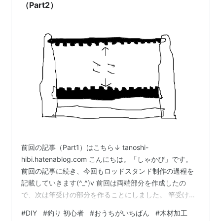
（Part2）
前回の記事（Part1）はこちら↓ tanoshi-
hibi.hatenablog.com こんにちは。「しゃかぴ」です。
前回の記事に続き、今回もロッドスタンド制作の過程を
記載していきます(^_^)v 前回は両端部分を作成したの
で、次は竿受けの部分を作ることにしました。 竿受けは
上下2つあるので、まずは木を2つに切り分けて、、、
#
DIY
#
釣り 初心者
#
おうちがいちばん
#
木材加工
（竿受けの横幅は120cmにしました） 次に上下の竿受け