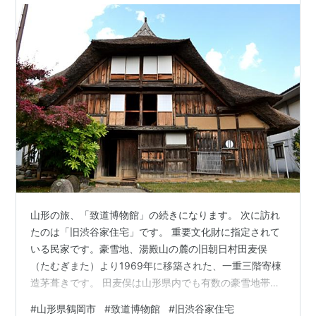
山形の旅、「致道博物館」の続きになります。 次に訪れ
たのは「旧渋谷家住宅」です。 重要文化財に指定されて
いる民家です。豪雪地、湯殿山の麓の旧朝日村田麦俣
（たむぎまた）より1969年に移築された、一重三階寄棟
造茅葺きです。 田麦俣は山形県内でも有数の豪雪地帯
で、冬でも生活が出来るように建物内が多層 化する傾向
#
山形県鶴岡市
#
致道博物館
#
旧渋谷家住宅