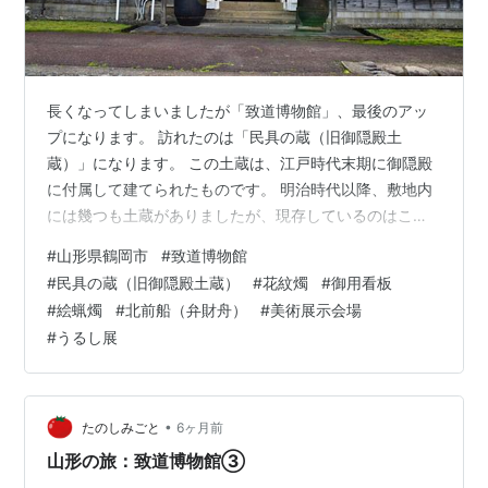
長くなってしまいましたが「致道博物館」、最後のアッ
プになります。 訪れたのは「民具の蔵（旧御隠殿土
蔵）」になります。 この土蔵は、江戸時代末期に御隠殿
に付属して建てられたものです。 明治時代以降、敷地内
には幾つも土蔵がありましたが、現存しているのはこの
一棟 のみとなっています。昭和31年（1956年）に「民
#
山形県鶴岡市
#
致道博物館
具の蔵」と改称して、庄内地方の 民俗資料を展示してい
#
民具の蔵（旧御隠殿土蔵）
#
花紋燭
#
御用看板
ます。 中には、昔の商家の看板や船などが展示されてい
#
絵蝋燭
#
北前船（弁財舟）
#
美術展示会場
ました。 「重要有形民俗文化財収蔵庫」は臭いが気にな
#
うるし展
りましたが、ここはショーケースに 入ったものが多かっ
たためか、臭いは気になりませんでした。 色々な看板が
あって、何のお店の看板かな？と、…
•
たのしみごと
6ヶ月前
山形の旅：致道博物館③