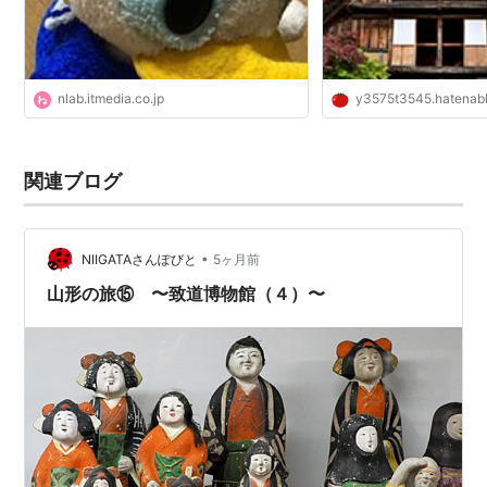
nlab.itmedia.co.jp
y3575t3545.hatenabl
関連ブログ
•
NIIGATAさんぽびと
5ヶ月前
山形の旅⑮ 〜致道博物館（４）〜