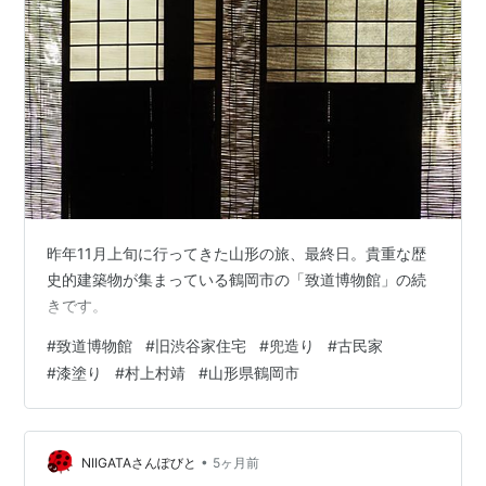
昨年11月上旬に行ってきた山形の旅、最終日。貴重な歴
史的建築物が集まっている鶴岡市の「致道博物館」の続
きです。
#
致道博物館
#
旧渋谷家住宅
#
兜造り
#
古民家
#
漆塗り
#
村上村靖
#
山形県鶴岡市
•
NIIGATAさんぽびと
5ヶ月前