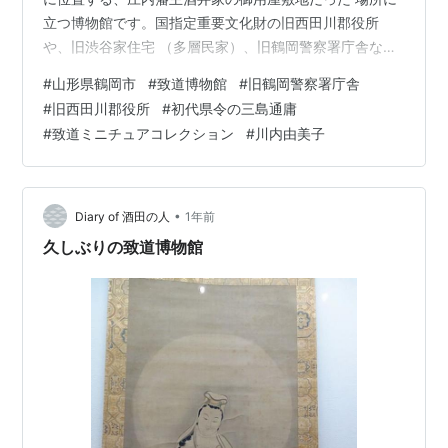
立つ博物館です。国指定重要文化財の旧西田川郡役所
や、旧渋谷家住宅 （多層民家）、旧鶴岡警察署庁舎な
ど、貴重な歴史的建築物が移築されています。 さらに、
#
山形県鶴岡市
#
致道博物館
#
旧鶴岡警察署庁舎
庄内地方の生活文化を物語る資料を収蔵展示する重要有
#
旧西田川郡役所
#
初代県令の三島通庸
形民俗文化財 収蔵庫など、鶴岡の歴史や文化を知る上で
#
致道ミニチュアコレクション
#
川内由美子
欠かせない場所です。 中に入ってまず目に入ってきたの
は、受付左手にある水色の建物。 「旧鶴岡警察署庁舎」
です。すごく素敵な建物にワクワク感は高まります。 と
りあえず受付と入場料を支払ってから、…
•
Diary of 酒田の人
1年前
久しぶりの致道博物館