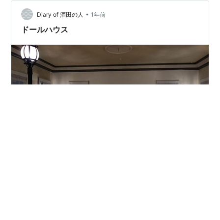
しょうか こちらの三行書は上杉鷹山の書だそうです 続い
•
ては刀剣類ですが、ワタシ的にはさっぱり判りません ま
Diary of 酒田の人
1年前
ずは国宝の「銘 真光」です こちらも国宝で「銘 信房
ドールハウス
作」 こちらの「金梨子地糸巻太刀…
一昨日のことになりますが、数年ぶりで鶴岡市の致道博
物館へ行って来ました 特に目的はなかったので、多層民
家や旧鶴岡警察署庁舎、酒井氏庭園といった定番の場所