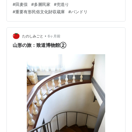
がありました。この民家も多層民家と呼ばれ、1822年に
#
田麦俣
#
多層民家
#
兜造り
建てられたもの です。 また渋谷家は、明治以降、養蚕を
#
重要有形民俗文化財収蔵庫
#
バンドリ
生業としたため、１階は住居空間、２階から屋根 裏部屋
までが、養蚕などの作業場・収納場として活用されてい
ました。 採光や通気が出来るようにした結果、「兜造
り」といわれる美しく均整のとれ…
•
たのしみごと
6ヶ月前
山形の旅：致道博物館②