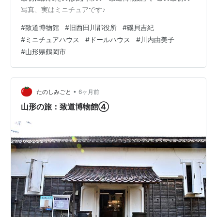
写真、実はミニチュアです♪
#
致道博物館
#
旧西田川郡役所
#
磯貝吉紀
#
ミニチュアハウス
#
ドールハウス
#
川内由美子
#
山形県鶴岡市
•
たのしみごと
6ヶ月前
山形の旅：致道博物館④