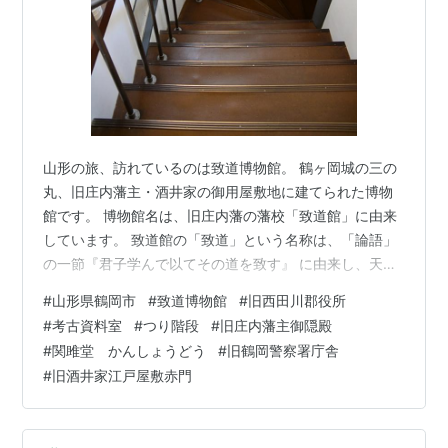
山形の旅、訪れているのは致道博物館。 鶴ヶ岡城の三の
丸、旧庄内藩主・酒井家の御用屋敷地に建てられた博物
館です。 博物館名は、旧庄内藩の藩校「致道館」に由来
しています。 致道館の「致道」という名称は、「論語」
の一節『君子学んで以てその道を致す』 に由来し、天性
の能力や自主性を重んじ、各自の長所を伸ばす教育方針
#
山形県鶴岡市
#
致道博物館
#
旧西田川郡役所
が特徴と されていました。 致道博物館で、まず訪れたの
#
考古資料室
#
つり階段
#
旧庄内藩主御隠殿
は「旧西田川郡役所」です。 １階の「致道ミニチュアコ
#
関雎堂 かんしょうどう
#
旧鶴岡警察署庁舎
レクション」を見た後、２階の「考古資料室」に行って
#
旧酒井家江戸屋敷赤門
みました。 資料室には、庄内地方から出土した考古資料
を中心に、時代順・遺跡ごとに展示 されていました。 な
ぜここに考古資料室があるのか…