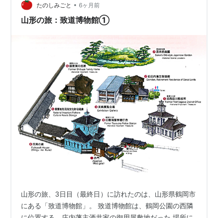
•
たのしみごと
6ヶ月前
山形の旅：致道博物館①
山形の旅、3日目（最終日）に訪れたのは、山形県鶴岡市
にある「致道博物館」。 致道博物館は、鶴岡公園の西隣
に位置する、庄内藩主酒井家の御用屋敷地だった 場所に