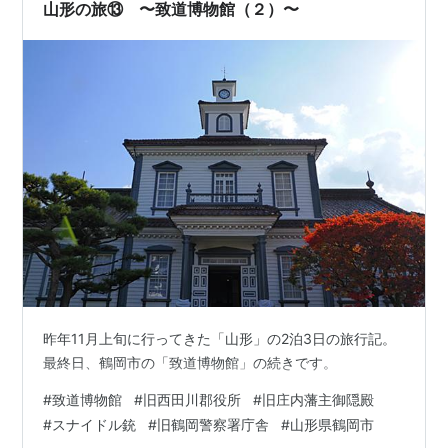
山形の旅⑬ 〜致道博物館（２）〜
昨年11月上旬に行ってきた「山形」の2泊3日の旅行記。
最終日、鶴岡市の「致道博物館」の続きです。
#
致道博物館
#
旧西田川郡役所
#
旧庄内藩主御隠殿
#
スナイドル銃
#
旧鶴岡警察署庁舎
#
山形県鶴岡市