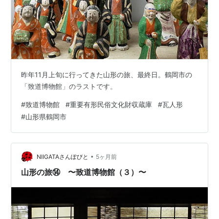
昨年11月上旬に行ってきた山形の旅、最終日。鶴岡市の
「致道博物館」のラストです。
#
致道博物館
#
重要有形民俗文化財収蔵庫
#
瓦人形
#
山形県鶴岡市
•
NIIGATAさんぽびと
5ヶ月前
山形の旅⑭ 〜致道博物館（３）〜