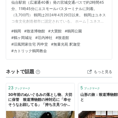
仙台駅前（広瀬通40番）発の宮城交通バスで約2時間45
分、11時45分にエスモールバスターミナルに到着。
（3,700円） 鶴岡は2024年4月29日以来。 鶴岡はユネス
コ食文化創造都市に認定されている。 ホーム | ユネスコ
食文化創造都市・鶴岡 12時43分に鶴岡駅前発の庄内交通
#
鶴岡
#
致道博物館
#
大寶館
#
鶴岡公園
バスで約10分、12時55分に致道博物館に到着。 致道博物
#
鶴ヶ岡城址
#
荘内神社
#
致道館
館 徳川四天王の筆頭・酒井忠次を祖とする酒井家は、3
#
旧風間家住宅 丙申堂
#
無量光苑 釈迦堂
代忠勝が1622年（元和8年）年に庄内へ入部してから明
#
カトリック鶴岡教会
治の版籍奉還まで約250年、この地を治めた。2022年に
は入部400年を迎えた。 その旧荘内藩主第…
ネットで話題
もっと見る
23
5
ブックマーク
ブックマーク
30年前のぬいぐるみの落とし物、大切
山形の旅：致道博物館③
に保管 致道博物館の神対応に「幸せ
と
そうなお顔してる」「持ち主見つかっ
たら映画化決定」 - ねとらぼ