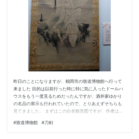
昨日のことになりますが、鶴岡市の致道博物館へ行って
来ました 目的は以前行った時に特に気に入ったドールハ
ウスをもう一度見るためだったんですが、酒井家ゆかり
の名品の展示も行われていたので、とりあえずそちらも
見てきました。 まずはこの白衣観音図ですが、作者はな
んと狩野探幽です 続いては富士山図ですが、作者は狩野
#
致道博物館
#
刀剣
常信 こちらの三幅対は狩野探信だそうです さすがにお殿
様の所蔵品だっただけに狩野派の作品が多いんでありま