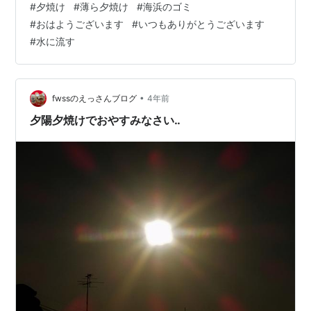
#
夕焼け
#
薄ら夕焼け
#
海浜のゴミ
して、水に流して前へ向かって進 みましょう！ ▼ 昨
#
おはようございます
#
いつもありがとうございます
日、我が家近くの浜です。ゴミと大量の海藻が浮いてい
#
水に流す
ました。 ▼ 今朝の海浜です。ゴミや海藻はどこかへ流さ
れていました。
•
fwssのえっさんブログ
4年前
夕陽夕焼けでおやすみなさい‥