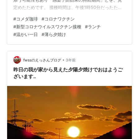
定めたためです。 接種時間は、午後1時50分だったた
め、事前にホームセンターと、ランチへ行くことにしま
#
コメダ珈琲
#
コロナワクチン
した。 接種する病院に近い「コメダ珈琲」へ、行きまし
#
新型コロナウイルスワクチン接種
#
ランチ
た。天気も良く温かい一日でした。 我が家から薄らな夕
#
温かい一日
#
薄ら夕焼け
焼けも、見ることができました。
•
fwssのえっさんブログ
3年前
昨日の我が家から見えた夕陽夕焼けでおはようご
ざいます‥