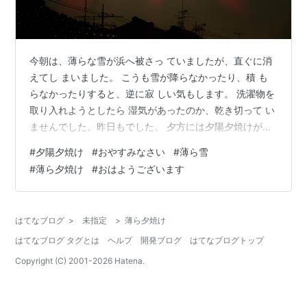
今朝は、薄らな雪が浜へ被さっ ていましたが、直ぐに消
えてし まいました。 こうも雪が降らなかったり、積 も
らなかったりすると、逆に寂 しい気もします。 洗濯物を
取り入れようとしたら 湿気があったのか、乾き切って い
ませんでした。昨日もでした。 夕方には夕陽夕焼けが見
えまし た。夕焼けの方は、空を染め上 げるような感じで
#
夕陽夕焼け
#
おやすみなさい
#
薄ら雪
はなく、今朝 の雪と一緒で薄らでした。 今日も一日お疲
#
薄ら夕焼け
#
おはようございます
れさまでした。 そして、おやすみなさい。 日が変わって
いれば、おはよう ございます。
はてなブログ
>
未指定
>
薄ら夕焼け
はてなブログ タグとは
ヘルプ
開発ブログ
はてなブログトップ
Copyright (C) 2001-
2026
Hatena.