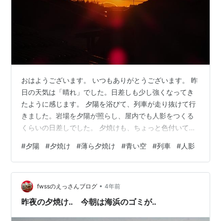
おはようございます。 いつもありがとうございます。 昨
日の天気は「晴れ」でした。日差しも少し強くなってき
たように感じます。 夕陽を浴びて、列車が走り抜けて行
きました。岩場を夕陽が照らし、屋内でも人影をつくる
くらいの日差しでした。 夕焼けも、ちょっと色付いてい
ましたが、季節的に、まだ薄ら色です。 遠くの空や、薄
#
夕陽
#
夕焼け
#
薄ら夕焼け
#
青い空
#
列車
#
人影
ら夕焼けの上空を見ると、青い色が広がっていました。
今朝、テレビを付けると、天気予報は「晴れ」だそうで
す。洗濯や部屋の掃除をやりましょうか‥。
•
fwssのえっさんブログ
4年前
昨夜の夕焼け‥ 今朝は海浜のゴミが‥