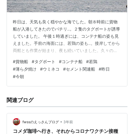
昨日は、天気も良く穏やかな海でした。朝８時前に貨物
船が入港してきたのでパチリ‥。２隻のタグボートが誘導
していました。 午後１時過ぎには、コンテナ船の姿も見
えました。手前の海面には、若鶏の姿も‥。接岸してから
両船とも作業が始まり、夜も続いていました。久々の薄
ら夕焼けも見えました。 今朝は、雨のなかをセメント関
#
貨物船
#
タグボート
#
コンテナ船
#
若鶏
連の船が入港してきました。テトラポットへは、雨で寒
#
薄ら夕焼け
#
ウミネコ
#
セメント関連船
#
昨日
いのに沢山のウミネコの姿が‥。 そんな、昨日から今朝
#
今朝
にかけての我が家から見えた海側の様子でした。 ランキ
ング参加中写真・カメラ
関連ブログ
•
fwssのえっさんブログ
3年前
コメダ珈琲へ行き、それからコロナワクチン接種