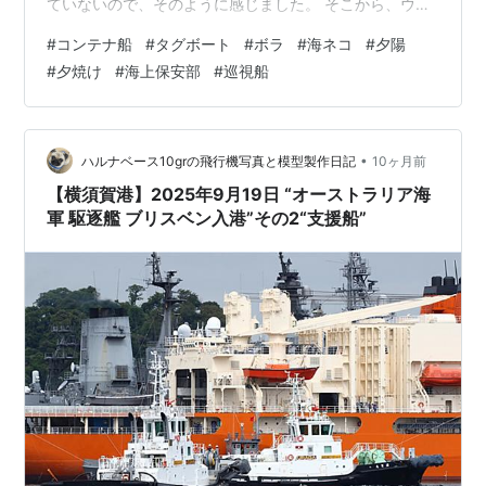
ていないので、そのように感じました。 そこから、ウオ
ッチをスタート‥。作業が始まり、眼下には、ボラや海ネ
#
コンテナ船
#
タグボート
#
ボラ
#
海ネコ
#
夕陽
コの姿も‥。夕陽が船体を照らすまで、作業が続いていま
#
夕焼け
#
海上保安部
#
巡視船
した。 夕陽の手前には、鳶の姿も‥。コンテナ船が出
港‥。夕陽が沈み暗くなっていくにつれ、海上保安部の巡
視船の文字が目立つように‥。そして、一日が暮れていき
ました。 ランキング参加中写真・カメラ
•
ハルナベース10grの飛行機写真と模型製作日記
10ヶ月前
【横須賀港】2025年9月19日 “オーストラリア海
軍 駆逐艦 ブリスベン入港”その2“支援船”