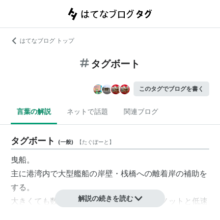
はてなブログ トップ
タグボート
このタグでブログを書く
言葉の解説
ネットで話題
関連ブログ
タグボート
(
一般
)
【
たぐぼーと
】
曳船。
主に港湾内で大型艦船の岸壁・桟橋への離着岸の補助を
する。
解説の続きを読む
大きくても数百トン程度であり速力も10数ノットと低速
だが、軸馬力が大きく小回りが利く。