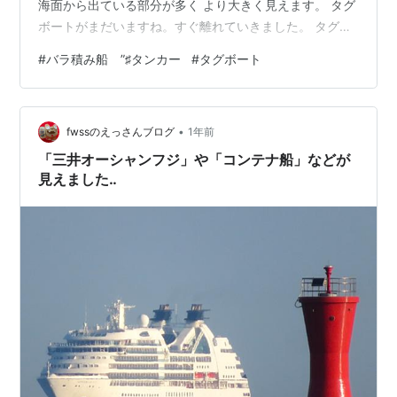
海面から出ている部分が多く より大きく見えます。 タグ
ボートがまだいますね。すぐ離れていきました。 タグボ
ートが港から出ていくと 赤い船が入ってきました。何の
#
バラ積み船 ”♯タンカー
#
タグボート
船かな？綺麗な船ですが観光船ではなさそうです。
WRIGHT WIND号に 近づき過ぎるくらいです。 そのまま
横付けしました。 「あかり号」には 「ASAHI TANKER]
•
と書かれています。 給油するのかな？ 今日は珍しい光景
fwssのえっさんブログ
1年前
を目にして いい一日でした。
「三井オーシャンフジ」や「コンテナ船」などが
見えました‥