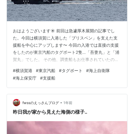
おはようございます☀ 前回は急遽厚木展開の記事でし
た。今回は横須賀に入港した「ブリスベン」を支えた支
援船を中心にアップします〜 今回の入港では直接の支援
をしたのが東京汽船のタグボート2隻…「吾妻丸」と「浦
賀丸」でした。 その他、調査船もお仕事されていたので
含めて紹介してまいります(^o^) 普段は時系列でお伝えで
#
横須賀港
#
東京汽船
#
タグボート
#
海上自衛隊
すが、今回は船ごとに纏めてお伝えにします〜 右手(艦尾
#
海上保安庁
#
支援船
側):東京汽船 浦賀丸 左手(艦首側):東京汽船 吾妻丸 既に舳
綱が結ばれているのが見えます。入港時に港の入口付近
で一旦止まってたようなので、その時に舫綱を張ったの
だと思います。また、艦の右舷側には旗流信号で「回答
•
fwssのえっさんブログ
1年前
旗」+「H」旗が掲…
昨日我が家から見えた海側の様子‥