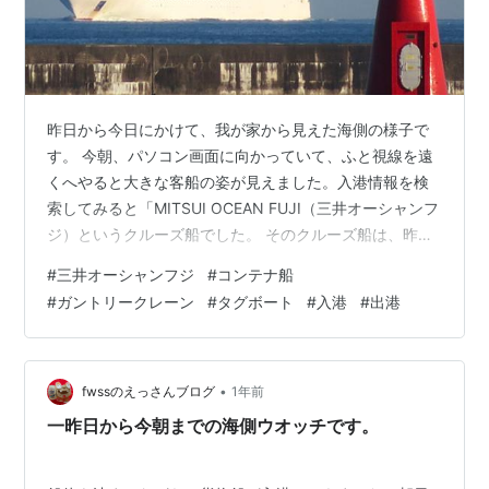
昨日から今日にかけて、我が家から見えた海側の様子で
す。 今朝、パソコン画面に向かっていて、ふと視線を遠
くへやると大きな客船の姿が見えました。入港情報を検
索してみると「MITSUI OCEAN FUJI（三井オーシャンフ
ジ）というクルーズ船でした。 そのクルーズ船は、昨日
から接岸しているコンテナ船の横へ、タグボートに誘導
#
三井オーシャンフジ
#
コンテナ船
されながら、方向転換をしたあと接岸しました。昨日入
#
ガントリークレーン
#
タグボート
#
入港
#
出港
港してきたコンテナ船の姿も、パチリしていました。昨
日のプレイバックです。 コンテナ船の方は、昨日から夕
日を浴びながら作業が行われていました。夕日や夕焼け
が綺麗で、その夕焼けが消えたあとも作業は続いていま
•
fwssのえっさんブログ
1年前
した。ガントリークレーンに灯…
一昨日から今朝までの海側ウオッチです。