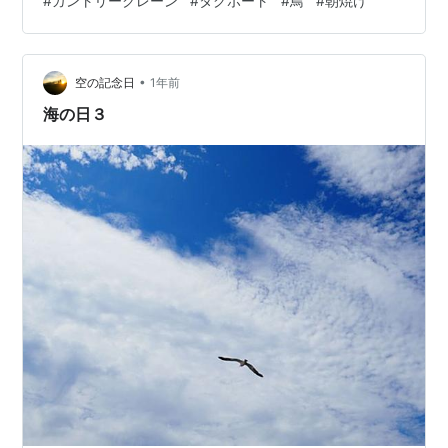
#
ガントリークレーン
#
タグボート
#
鳥
#
朝焼け
まなので作業は、まだ始まっていません。ここから「ウ
オッチャー」になりました。 その ③ 「コンテナ船」の
作業が始まったので、他に目をやり「船」や「鳥」など
をパチリしました。 その ④ 入港する「コンテナ船」の
•
空の記念日
1年前
姿は、見られませんでしたが、出港す…
海の日３