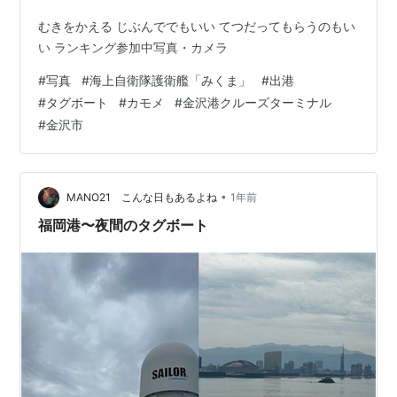
むきをかえる じぶんででもいい てつだってもらうのもい
い ランキング参加中写真・カメラ
#
写真
#
海上自衛隊護衛艦「みくま」
#
出港
#
タグボート
#
カモメ
#
金沢港クルーズターミナル
#
金沢市
•
MANO21 こんな日もあるよね
1年前
福岡港〜夜間のタグボート