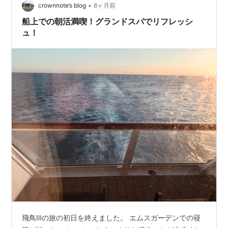
•
crownnote’s blog
8ヶ月前
船上での朝活満喫！グランドスパでリフレッシ
ュ！
飛鳥Ⅲの旅の初日を終えました。 エムスガーデンでの寝