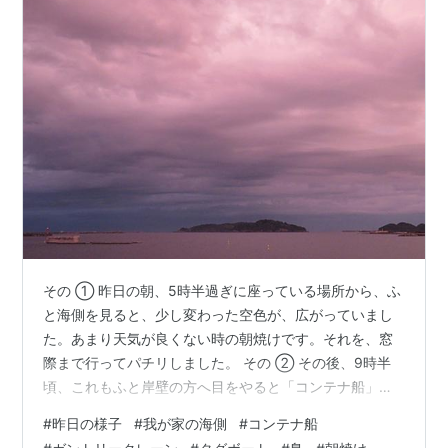
その ① 昨日の朝、5時半過ぎに座っている場所から、ふ
と海側を見ると、少し変わった空色が、広がっていまし
た。あまり天気が良くない時の朝焼けです。それを、窓
際まで行ってパチリしました。 その ② その後、9時半
頃、これもふと岸壁の方へ目をやると「コンテナ船」が
見えました。入港する姿は、見逃しました。「キリン」
#
昨日の様子
#
我が家の海側
#
コンテナ船
のように見える「ガントリークレーン」の首が立ったま