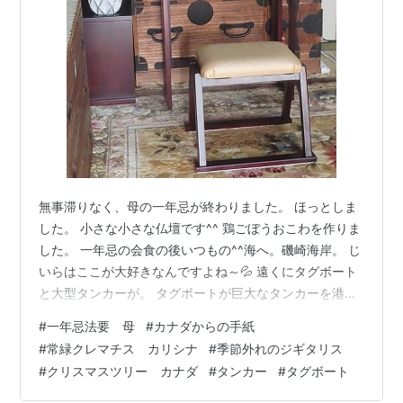
無事滞りなく、母の一年忌が終わりました。 ほっとしま
した。 小さな小さな仏壇です^^ 鶏ごぼうおこわを作りま
した。 一年忌の会食の後いつもの^^海へ。磯崎海岸。 じ
いらはここが大好きなんですよね～💦 遠くにタグボート
と大型タンカーが。 タグボートが巨大なタンカーを港湾
内へ誘導しています。 長男のタグボートかな？とタグボ
#
一年忌法要 母
#
カナダからの手紙
ートを見る度目で追いかけてしまいます。 母心^^ 庭の花
#
常緑クレマチス カリシナ
#
季節外れのジギタリス
👇 常緑クレマチス カリシナ 季節外れのジギタリス 班長
#
クリスマスツリー カナダ
#
タンカー
#
タグボート
の仕事でご近所へ行ったじいら、これ貰ってきました。
甘いよーって。 乾燥芋を作っていらっしゃって、大きな