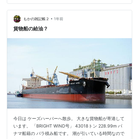
😆 ジェラートも甘さ控えめで👍 吹き抜けのシアターでは
本格的なショーが観れます かなりタイトな感じで部屋に
戻ると グッタリ 夜中にタグボートが接近〜 ロープで牽
•
もかの雑記帳２
1年前
引した…
貨物船の給油？
今日は ケーズハーバーへ散歩。 大きな貨物船が寄港して
います。 「BRIGHT WIND号」 43018トン 228.99m パ
ナマ船籍の バラ積み船です。 潮が引いている時間なので