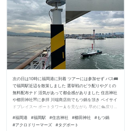
次の日は10時に福岡港に到着 ツアーには参加せず バス🚌
で福岡駅近辺を散策しました 選挙戦のビラ配りやグミの
無料配布ナド 活気があって都会感がありました 住吉神社
や櫛田神社⛩️に参拝 川端商店街でもつ鍋を頂き ベイサイ
ドプレイス〜 ポートタワー🗼を見ながら 早めに🛳️戻りま
した 旅中は食事が乱れそうだなぁとは思っていました レ
#
福岡港
#
福岡駅
#
住吉神社
#
櫛田神社
#
もつ鍋
ストランはイタリアンなメニューなので パンやパスタは
#
アクロドリーマーズ
#
タグボート
食べないようにしていました けどデザートが美味しくて