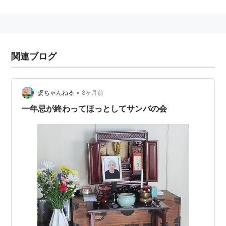
一般に外洋航行能力は持たないが、それを付加した航洋
曳船もある。
関連ブログ
•
婆ちゃんねる
8ヶ月前
一年忌が終わってほっとしてサンバの会