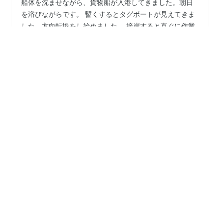
船体を沈ませながら、貨物船が入港してきました。朝日
を浴びながらです。 暫くするとタグボートが見えてきま
した。方向転換をし始めました。 接岸すると直ぐに作業
が始まりました。一昨日は、良い天気で海も穏やかでし
た。沢山の鳥や船の姿も見えました。 昨日は、コンテナ
船も入港してきました。ただただ、そんな写真です。今
#
貨物船
#
タグボート
#
鳥
#
船
#
コンテナ船