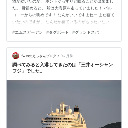
酒が効いたのか、 ホントぐっすりと眠ることが出来まし
た。 目覚めると、 船は大海原を走っていました！ バル
コニーからの眺めです！ なんかいいですよねー まだ寝て
いたいのですが、 なんだか寝ているのがもったいないで
す笑 というわけで、 早くも2日目の活動を開始します！
#
エムスガーデン
#
タグボート
#
グランドスパ
まずは前日深酒した、 エムスガーデンへ向かいます！
清々しい朝ですねー いくつかのレストランで朝食をとれ
ますが、 今回は気軽なコチラを選択しました。 皆さん、
•
少しずつ集まり始めてます。 まずは朝食をいただきま
fwssのえっさんブログ
9ヶ月前
す。 ホント、 いつも食べかけの写真でスミマセン笑 和
調べてみると入港してきたのは「三井オーシャン
洋中なんでも揃っ…
フジ」でした‥