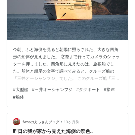
今朝、ふと海側を見ると朝陽に照らされた、大きな四角
形の船体が見えました。 窓際まで行ってカメラのシャッ
ターを押しました。四角形に見えたのは、旅客船でし
た。船体と船尾の文字で調べてみると、クルーズ船の
「三井オーシャンフジ」でした。 このクルーズ船「三井
オーシャンフジ」は、全長：198.15m,、全副：
#
大型船
#
三井オーシャンフジ
#
タグボート
#
接岸
25.60m、客室：229室、店員：458名だそうです。 大型
#
船体
船を誘導したり、サポートするタグボートは、碇泊した
ままです。どのように接岸するのだろうか？ と、見てい
ると自力でした。 パチリしたカメラのSDカードには、昨
日の満月と、今朝の雲に隠れていく月の写真があったの
•
fwssのえっさんブログ
10ヶ月前
で、これも最後に掲載しました。。…
昨日の我が家から見えた海側の景色‥