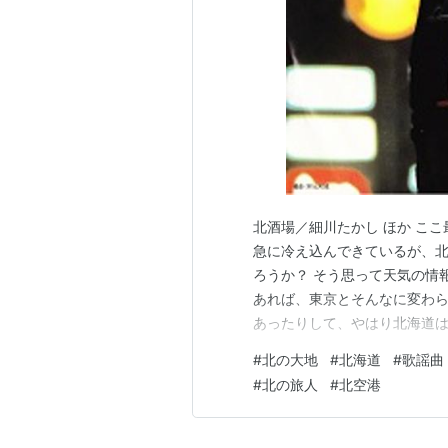
北酒場／細川たかし ほか こ
急に冷え込んできているが、
ろうか？ そう思って天気の情
あれば、東京とそんなに変わ
あったりして、やはり北海道は
時期に似合う歌謡曲をピック
#
北の大地
#
北海道
#
歌謡曲
ある、というのが自分のイメー
#
北の旅人
#
北空港
道虻田郡真狩村の出身とのこと