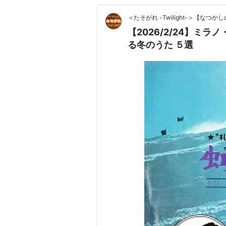
＜たそがれ -Twilight-＞【な
【2026/2/24】ミ
る冬のうた ５選