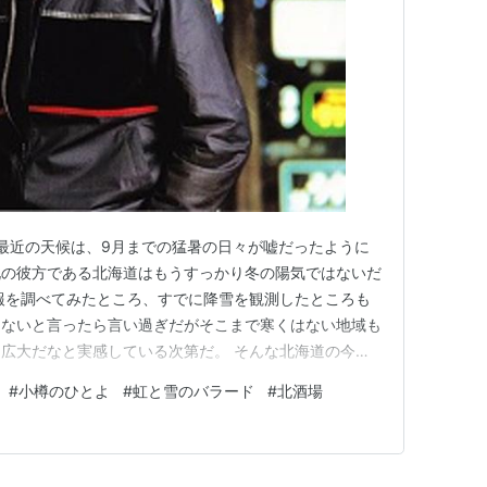
こ最近の天候は、9月までの猛暑の日々が嘘だったように
北の彼方である北海道はもうすっかり冬の陽気ではないだ
報を調べてみたところ、すでに降雪を観測したところも
らないと言ったら言い過ぎだがそこまで寒くはない地域も
広大だなと実感している次第だ。 そんな北海道の今の
アップしてみたのだが、物悲しくもあり、陽気な雰囲気も
#
小樽のひとよ
#
虹と雪のバラード
#
北酒場
ジする北海道だ。 『北酒場』を歌う細川たかしは北海
、ちなみに「まっかりむら…