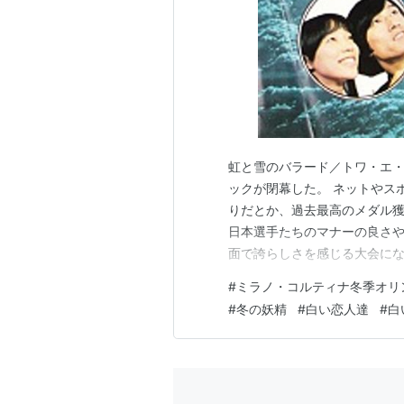
虹と雪のバラード／トワ・エ・
ックが閉幕した。 ネットやス
りだとか、過去最高のメダル
日本選手たちのマナーの良さ
面で誇らしさを感じる大会にな
年々過剰な演出のセレモニー
#
ミラノ・コルティナ冬季オリ
季オリンピックの方が注目度
#
冬の妖精
#
白い恋人達
#
白
典、というストイックな感じが