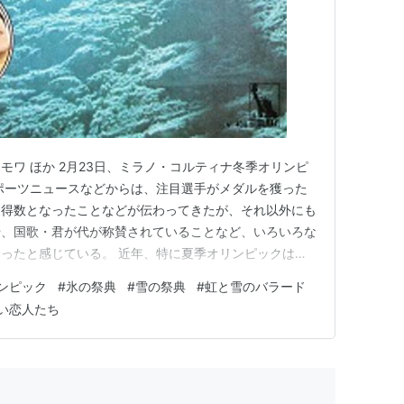
モワ ほか 2月23日、ミラノ・コルティナ冬季オリンピ
ポーツニュースなどからは、注目選手がメダルを獲った
獲得数となったことなどが伝わってきたが、それ以外にも
や、国歌・君が代が称賛されていることなど、いろいろな
ったと感じている。 近年、特に夏季オリンピックは、
になってきて、大会が誇大化してきている感があるが、冬
ンピック
#
氷の祭典
#
雪の祭典
#
虹と雪のバラード
が低い分、アマチュア選手が活躍する、氷の祭典、雪の祭
い恋人たち
自分好みである。 テー…