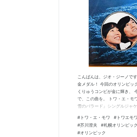
こんばんは、ジオ・ジーノです
金メダル！ 今回のオリンピッ
くりゅうコンビが金に輝き、 
で、この曲を。 トワ・エ・モ
雪のバラード』シングルジャ
子）、芥川澄夫） www.yout
#
トワ・エ・モワ
#
トワエモ
ングしております（元動画と
#
芥川澄夫
#
札幌オリンピッ
#
オリンピック