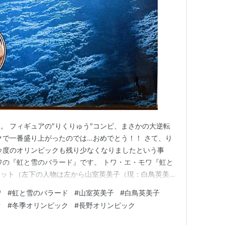
。 フィギュアの″りくりゅう″コンビ、まさかの大逆転
クで一番盛り上がったのでは…おめでとう！！ さて、り
今度のオリンピックも残り少なくなりましたという事
ワの『虹と雪のバラード』です。 トワ・エ・モワ『虹と
ケット（左下の人物は左から山室英美子（現：白鳥英美
ube.com 1972年にテレビ番組で歌った映像をリマスタリ
ワ
#
虹と雪のバラード
#
山室英美子
#
白鳥英美子
の比較映像あり）。
ク
#
冬季オリンピック
#
長野オリンピック