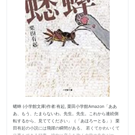
蟋蟀 (小学館文庫)作者:有起, 栗田小学館Amazon「ああ
あ、もう、たまらないわ。先生。先生。これから連続側
転するから、見ててください」（「あほろーとる」） 栗
田有起の小説には飛躍の瞬間がある。 若くてかわいくて