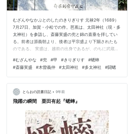
むざんやなかぶとのしたのきりぎりす 元禄2年（1689）
7月27日、加賀・小松での作。芭蕉は、太田神社（現・多
太神社）を参詣し、斎藤実盛の兜と錦の直垂を拝してい
る。前者は源義朝より、後者は平宗盛より下賜されたも
のである。 実盛は、越前の出身であるが、のちに武蔵の
幡羅郡長井庄（埼玉県熊谷市）を本拠とした武将であ
#
むざんやな
#
兜
#
甲
#
きりぎりす
#
蟋蟀
る。大蔵合戦にて義朝に討たれた旧主・源義賢の遺児・
#
斎藤実盛
#
木曽義仲
#
太田神社
#
多太神社
#
闘蟋
駒王丸を預かり、その乳母を娶って信濃にいた中原兼遠
のもとに送り届けたが、この駒王丸こそがのちの旭将
軍・木曾義仲であった。 平治の乱によって義朝が倒れる
と、武蔵に落ち延び、その後は平維盛の後見役となって
•
とらおの読書日記
9年前
平氏に仕えることとなる。のちに平氏一門に…
飛躍の瞬間 栗田有起『蟋蟀』