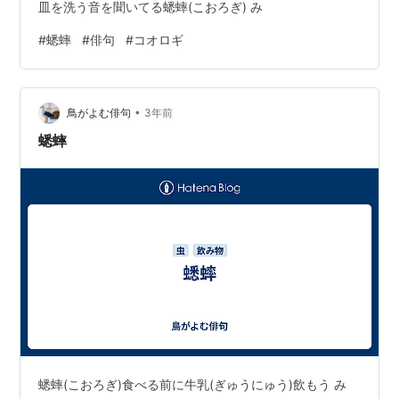
皿を洗う音を聞いてる蟋蟀(こおろぎ) み
#
蟋蟀
#
俳句
#
コオロギ
•
鳥がよむ俳句
3年前
蟋蟀
蟋蟀(こおろぎ)食べる前に牛乳(ぎゅうにゅう)飲もう み