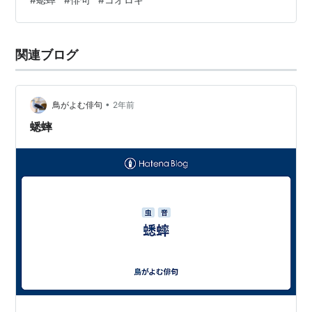
関連ブログ
•
鳥がよむ俳句
2年前
蟋蟀