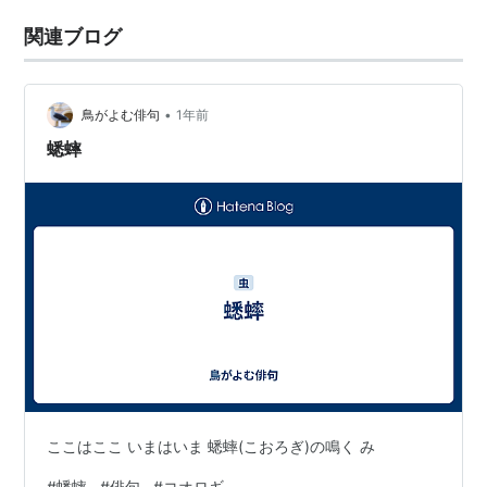
関連ブログ
•
鳥がよむ俳句
1年前
蟋蟀
ここはここ いまはいま 蟋蟀(こおろぎ)の鳴く み
#
蟋蟀
#
俳句
#
コオロギ