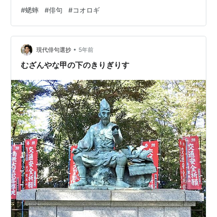
#
蟋蟀
#
俳句
#
コオロギ
•
現代俳句選抄
5年前
むざんやな甲の下のきりぎりす