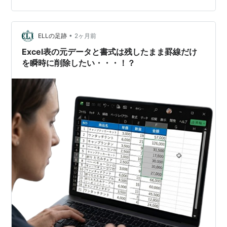
整列 ８．四角形で表の罫線を入力 ９．文字に枠をつける
10．ひとこまアニメにする 11．動画をMP４出力 ひとコ
•
マ解説動画の作り方 9VAeきゅうべえのダウンロード 画
ELLの足跡
2ヶ月前
面キャプチャ方法 キャプチャ画像を9VAeに読み…
Excel表の元データと書式は残したまま罫線だけ
を瞬時に削除したい・・・！？