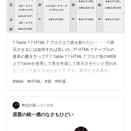
? Table ? ? HTML ? ブログ上で表を創りたい・・・!?表
示させるには如何すれば良いの…?? HTMLでテーブルの
基本の書き方って!? ? Table ? ? HTML ? ブログ等のWEB
上でTableを使用して表を作成して表示させたいと思われ
たことってありませんか！？ でも、表示させる為の
HTMLが解らないし・・・結局、Excelで表を作成
#
Web
#
HTML
#
表
#
作成
し・・・それを画像としてアップされてませんでしょう
か！？ 今日は、WEB上で表を作成するHTMLのタグの基
本を書いて置こうと思います。 【ブログ上で表を作成す
•
る方法】 先ず、表の『一番外枠』が『<table> ～
昨日の泥
3ヶ月前
</table>』で表示さ…
原題の統一感のなさもひどい