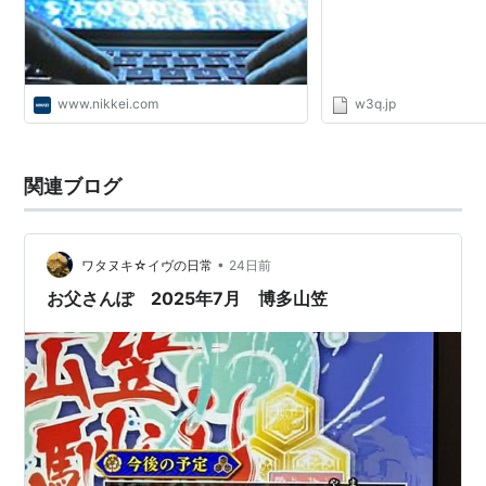
www.nikkei.com
w3q.jp
関連ブログ
•
ワタヌキ☆イヴの日常
24日前
お父さんぽ 2025年7月 博多山笠