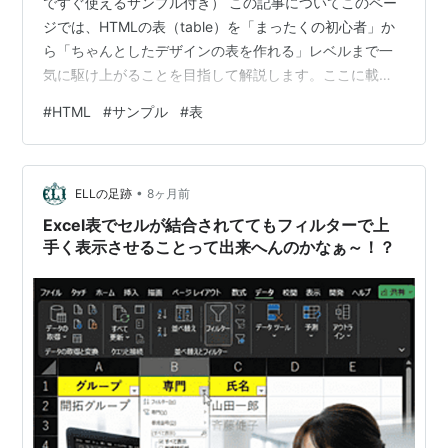
ですぐ使えるサンプル付き） この記事についてこのペー
ジでは、HTMLの表（table）を「まったくの初心者」か
ら「ちゃんとしたデザインの表を作れる」レベルまで一
気に駆け上がることを目指して解説します。ここに載せ
ているコードは、そのままコピー＆ペーストしてはてな
#
HTML
#
サンプル
#
表
ブログに貼り付ければ使える形になっています。・行や
列の増やし方・減らし方・枠線の付け方／消し方・背景
色（塗りつぶし）や文字の位置、ゼブラ柄、スマホ対応
•
など、表でよくやりたいことをひと通り全部できるよう
ELLの足跡
8ヶ月前
に解説していきます。 目次 HTMLの表の基本構造（最低
Excel表でセルが結合されててもフィルターで上
限覚える4つのタグ） 行数・列…
手く表示させることって出来へんのかなぁ～！？