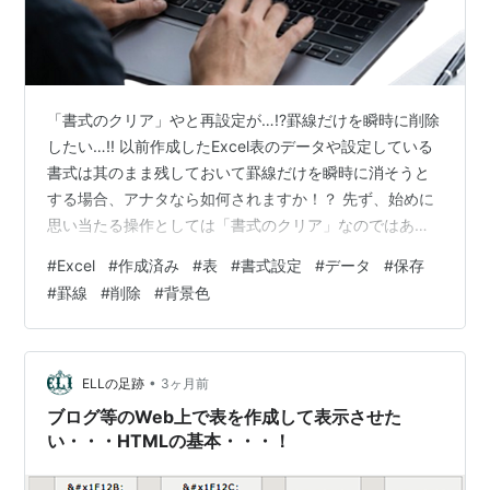
「書式のクリア」やと再設定が…!?罫線だけを瞬時に削除
したい…!! 以前作成したExcel表のデータや設定している
書式は其のまま残しておいて罫線だけを瞬時に消そうと
する場合、アナタなら如何されますか！？ 先ず、始めに
思い当たる操作としては「書式のクリア」なのではあり
ませんか！？ ただ、この操作を行うと中央揃え等の書式
#
Excel
#
作成済み
#
表
#
書式設定
#
データ
#
保存
自体も解除されてしまいますので、消去したものの再設
#
罫線
#
削除
#
背景色
定で逆に手間が掛かってしまいます・・・ と云う訳で、
本日は書式設定は残したまま罫線のみを瞬時に削除する
ショートカットキーを紹介したいと思います。 先ず、
「書式のクリア」機能を使用した場合を見て見ま
•
ELLの足跡
3ヶ月前
す・・・ 【書式のクリア機能を使用し…
ブログ等のWeb上で表を作成して表示させた
い・・・HTMLの基本・・・！