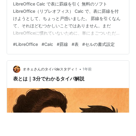
LibreOffice Calc で表に罫線を引く 無料のソフト
LibreOffice（リブレオフィス） Calc で、表に罫線を付
けようとして、ちょっと戸惑いました。 罫線を引くなん
て、それほどむつかしいことではありません。まだ
LibreOfficeに慣れていないために、単にまごついただけ
です。 罫線を引くには、次の手順を踏みます。１ 罫線を
#
LibreOffice
#
Calc
#
罫線
#
表
#
セルの書式設定
引きたいセル範囲を選択２ 右クリックして、「セルの書
式設定」をクリック （[Ctrl]＋[１]でも可）３ セルの書式
設定ダイアログの「罫線」タブを選択４ 「線を引く位
•
置」の項目中、 (1)プリセット 又は、(2)「ユーザー定
オネェさんのタイパdeスタディ！
1年前
義」 で、罫線位置を指定５ 「…
表とは｜3分でわかるタイパ解説