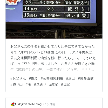
お父さんぽのネタも寝かせてたり記事にできてなかった
りで 7月12日のテレビ📺画面 この日、ワタヌキ両親は、
公共交通機関利用で山笠を観に行ったらしい。 そういえ
ば、ってワケで思い出しました、お父さんが観てきた昨
年（2025年）の山笠、 一部ですが、どうぞ。 ＊＊＊
2025年6月の お父さんぽの記事は、こちら↓ watanuki-
#
お父さん
#
散歩
#
公共機関利用
#
遠出
#
博多山笠
eve.hatenablog.com そして、昨年（2024年）も同様に
#
飾り山
#
表
#
見送り
#
雑記
#
日記
↓ watanuki-eve.hatenablog.com お父さんぽ、今年
（2025年）も山笠見せの画像を撮ってきたというので載
っけますw 頑張って撮ってきたらしいけど←本人談 全部
撮ってはないの…
•
dnjiro’s 9VAe blog
1ヶ月前