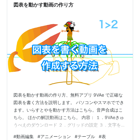
図表を動かす動画の作り方
図表を動かす動画の作り方、無料アプリ 9VAe で正確な
図表を書く方法を説明します。 パソコンやスマホででき
ます。いらすとやを動かす方法はこちら。音声合成はこ
ちら。 ほかの解説動画はこちら。 内容： １．9VAeきゅ
うべえのダウンロード ２．グリッドの設定 ３．文字を入
れる ４．選んで配置 横に整列 ５．選んで配置 縦に整列
#
動画編集
#
アニメーション
#
テーブル
#
表
６．選びたくない時、登録して固定 ７．選んで配置 縦に