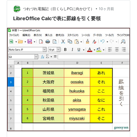
ら『新規開拓部』のみを選択してみます・・・ すると、
•
表示されるのは一行目の一人しか表示されていませ
つれづれ電脳記（日くらしPCに向かひて）
10ヶ月前
ん・・・ このように、結合セルが表内にある場合にはフ
LibreOffice Calcで表に罫線を引く要領
ィルターが上手く動作しないこ…