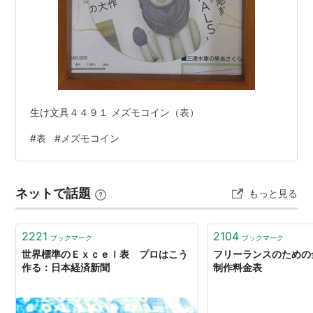
生け文具４４９１ メズモコイン（表）
#
表
#
メズモコイン
ネットで話題
もっと見る
2221
2104
ブックマーク
ブックマーク
世界標準のＥｘｃｅｌ表 プロはこう
フリーランスのための
作る：日本経済新聞
制作料金表