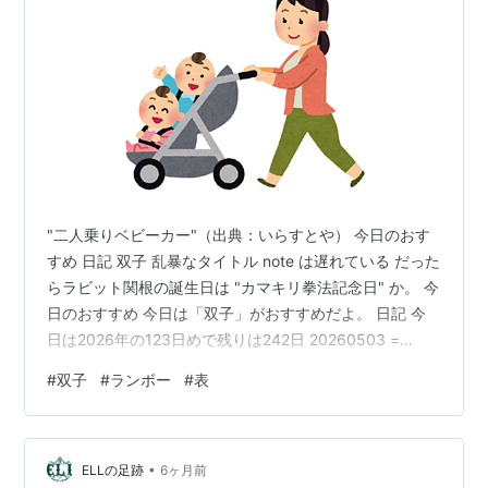
"二人乗りベビーカー"（出典：いらすとや） 今日のおす
すめ 日記 双子 乱暴なタイトル note は遅れている だった
らラビット関根の誕生日は "カマキリ拳法記念日" か。 今
日のおすすめ 今日は「双子」がおすすめだよ。 日記 今
日は2026年の123日めで残りは242日 20260503 =
0x1352697 = 33 * 433 * 1733 (約数の数: 16 個・素数
#
双子
#
ランボー
#
表
の数: 3種）。１の位が３の素数しかでてこない。 今朝の
手稲山。2026.05.03 今日も家に籠もって過ごした。 双
子 「あなたには双子の兄弟がいますか？」 「いいえ、い
•
ません」 「いないって証明できますか？あなたが知…
ELLの足跡
6ヶ月前