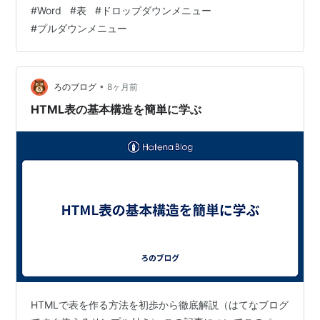
Wordでも、簡単に出来るのですが、先ず、リボン上に
#
Word
#
表
#
ドロップダウンメニュー
「開発」タブが表示されている人は簡単なんですが表示
#
プルダウンメニュー
されていない人は「開発」タブを表示させなければ無理
なんですよ。 今日は、先ず、①開発タブの表示のさせ
方・・・次いで、②プルダウンメニューの挿入の仕方を
書いて置こうと思います。 【リボンに「開発」タブを表
•
ろのブログ
8ヶ月前
示させる方法】 先ず…
HTML表の基本構造を簡単に学ぶ
HTMLで表を作る方法を初歩から徹底解説（はてなブログ