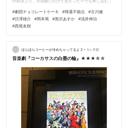
の初演ぶり。今回観に行けて良かった〜でも申し込むの
が早すぎたのか最前列😆←劇団先行 2021年の第33回公
#
劇団チョコレートケーキ
#
帰還不能点
#
古川健
演『帰還不能点』★★★★★ 舞台はとある小料理屋。岡
#
日澤雄介
#
岡本篤
#
黒沢あすか
#
浅井伸治
田一郎を演じる岡本篤さんがストーリーテラーも担いま
#
西尾友樹
す。 「総力戦研究所」のOBたちが、黒沢あすかさん演じ
る小料理屋の女将・山崎道子の亡くなったご主人が総力
研のOBで、彼の偲ぶ会として集まって… 集団や組織の中
の「個」…
•
ほらほらコーヒーが冷めちゃってるよ 2
5ヶ月前
音楽劇『コーカサスの白墨の輪』★★★☆☆