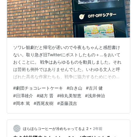
ソワレ観劇だと帰宅が遅いので今夜もちゃんと感想書け
ない。取り急ぎ旧Twitterにポストしたもの＋…をおいて
おくことに。 戦争はあらゆるものを動員しました。それ
は芸術も例外ではありませんでした。いわゆる文人と呼
ばれた高名な作家たちも、戦争に協力するためにその筆
を使ってこぞって戦争讃美の作品を創作したのです。し
#
劇団チョコレートケーキ
#
白き山
#
古川 健
かし1945年8月15日、敗戦によって180度価値観が転換
#
日澤雄介
#
緒方 晋
#
柿丸美智恵
#
浅井伸治
し、それらの作品は価値を失いました。国が破れても文
#
岡本 篤
#
西尾友樹
#
斎藤茂吉
人たちの人生は続きます。今作では、実在の歌人・斎藤
茂吉と家族・弟子を通じて、戦争という大きな時代の流
れに翻弄された芸術家の挫折と再生を描きます。（劇団
チョコレートケーキ） 「あかあか…
•
ほらほらコーヒーが冷めちゃってるよ 2
2年前