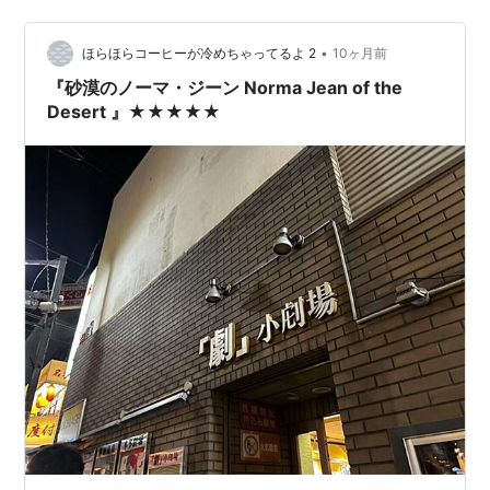
れない。武谷公雄さんや坂巻さんもいるので、観に行く
以外の選択はないわ。 natalie.mu 📌音楽劇「コーカサス
の白墨の輪」は ベル…
•
ほらほらコーヒーが冷めちゃってるよ 2
10ヶ月前
『砂漠のノーマ・ジーン Norma Jean of the
Desert 』★★★★★