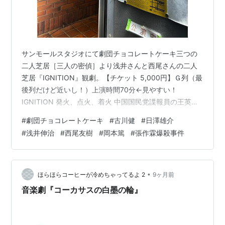
サンモールスタジオにて劇団チョコレートケーキ三つの
二人芝居［三人の密偵］より浅井さんと西尾さんの二人
芝居『IGNITION』観劇。【チケット 5,000円】Ｇ列（最
後列だけど近いし！）上演時間70分←見やすい！
IGNITION 発火、点火、着火 中国国民党諜報員の王英三
らの隠れ家での会話劇。臨場感を楽しめたけれど、その
#
劇団チョコレートケーキ
#
古川健
#
日澤雄介
事件を知らかった（張作霖爆殺事件って学校で習った？
#
浅井伸治
#
西尾友樹
#
岡本篤
#
張作霖爆殺事件
記憶にない）ので難しかった。あと「導火線」を観るけ
れど、三作品、通しの順番（導火線、 IGNITION、誘
爆）で観たかったなー。彼らが三兄弟って…『導火線』
見てわかるかな。 「1928年（昭和3年）6月。諸勢力の
•
ほらほらコーヒーが冷めちゃってるよ 2
9ヶ月前
欲望渦巻く満州の…
音楽劇『コーカサスの白墨の輪』