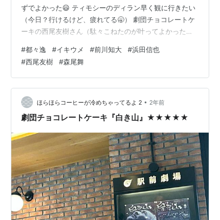
ずでよかった😃 ティモシーのディラン早く観に行きたい
（今日？行けるけど、疲れてる🥱） 劇団チョコレートケ
ーキの西尾友樹さん（駄々こねたのが叶ってよかった
🎊） ただいま公演中の名取事務所さん、２０２５年度の
#
都々逸
#
イキウメ
#
前川知大
#
浜田信也
ラインナップが公開されています。3年前に第一稿を読ま
#
西尾友樹
#
森尾舞
せてもらった時に鳥肌は立ち、すぐにでも演らせて欲し
いですと駄々さえこねた作品。いよいよ今年上演です!か
つてない挑戦になりそう。「砂漠のノーマ・ジーン」
https://t.co/BMSje5KgbO pic.twit…
•
ほらほらコーヒーが冷めちゃってるよ 2
2年前
劇団チョコレートケーキ『白き山』★★★★★