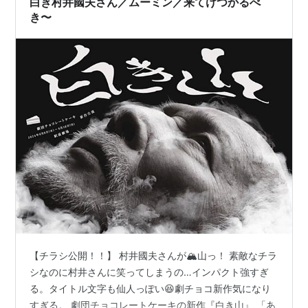
白き村井國夫さん／ムーミン／来てけつかるべ
き〜
【チラシ公開！！】 村井國夫さんが🏔️山っ！ 素敵なチラ
シなのに村井さんに笑ってしまうの…インパクト強すぎ
る。タイトル文字も仙人っぽい😆劇チョコ新作気になり
すぎる。 劇団チョコレートケーキの新作『白き山』 「あ