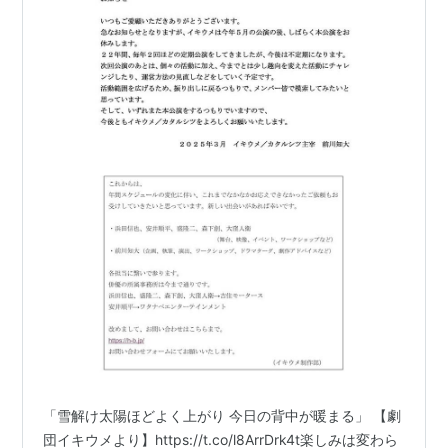
「雪解け太陽ほどよく上がり 今日の背中が暖まる」 【劇
団イキウメより】https://t.co/l8ArrDrk4t楽しみは変わら