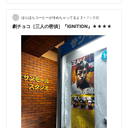
の人がいちばんメロい」と言ってましたよ眞島さん☺️ 📌
約80年前に書かれた『コーカサスの…
•
ほらほらコーヒーが冷めちゃってるよ 2
7ヶ月前
劇チョコ［三人の密偵］『IGNITION』★★★★