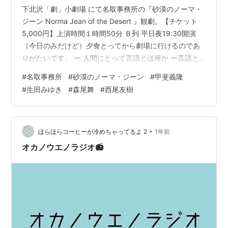
下北沢「劇」小劇場 にて名取事務所の『砂漠のノーマ・
ジーン Norma Jean of the Desert 』観劇。【チケット
5,000円】上演時間１時間50分 Ｂ列 平日夜19:30開演
（今日のみだけど）夕食とってから劇場に行けるのであ
りがたいです。 ー 人間にとって言語とは何か ー言語と
社会の関係という根源的な問題を描いた、スリリングな
#
名取事務所
#
砂漠のノーマ・ジーン
#
甲斐義隆
物語「2000年9月。シドニーオリンピックの開幕を目前
#
生田みゆき
#
森尾舞
#
西尾友樹
に控えたころ。オーストラリア北部の準州ノーザンテリ
トリーの州都ダーウィンで、四半世紀前に消滅したと考
えられていた言語ユーリア語の話者が発見される。先住
民アボリジニの部族、ユーリア族にルーツを持つ女性
•
ほらほらコーヒーが冷めちゃってるよ 2
1年前
だ…
オカノウエノラジオ📻