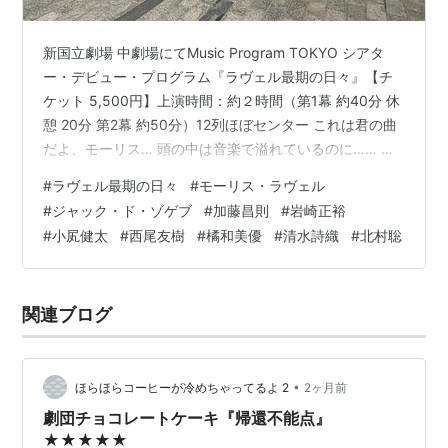
新国立劇場 中劇場にてMusic Program TOKYO シアタ
ー・デビュー・プログラム『ラヴェル最期の日々』【チ
ケット 5,500円】上演時間：約２時間（第1幕 約40分 休
憩 20分 第2幕 約50分）12列ほぼセンター これは君の曲
だよ、モーリス… 頭の中は音楽で溢れているのに…… 作
曲家ラヴェルの苦悩に満ちた最期の日々をラヴェルの音
#
ラヴェル最期の日々
#
モーリス・ラヴェル
楽とダンスと演劇で描き出す www.t-bunka.jp とても良
#
ジャック・ド・ゾゲブ
#
加藤昌則
#
岩崎正裕
かった。とても美しい上質な作品でした。ボレロで踊る
#
小㞍健太
#
西尾友樹
#
橘和美優
#
清水詩織
#
北村聡
小尻さんに涙がじわぁーーと。 「ソナチネ」とか「ボレ
ロ」はじめ知っている曲はあってもジョゼフ・モーリ
ス・ラヴェル Joseph Mauri…
関連ブログ
•
ほらほらコーヒーが冷めちゃってるよ 2
2ヶ月前
劇団チョコレートケーキ『帰還不能点』
★★★★★