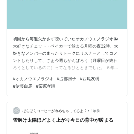
初回から毎週欠かさず聴いていたオカノウエノラジオ📻
大好きなチェット・ベイカーで始まる月曜の夜22時。大
好きなメンバーのまったりトークにリスナーとしてコメ
ントしたりして、さぁ今週もがんばろう（月曜日が終わ
ろうとしているのに）ってなるひとときでした。 ６年
目！おめでとうございます。 ツイキャスでの放送５年間
#
オカノウエノラジオ
#
占部房子
#
西尾友樹
ありがとうございました。 ❏ 話すひと 占部房子 西尾友
#
伊藤白馬
#
栗原孝順
樹 伊藤白馬 森尾舞 栗原孝順 来週からお引越しですね！
おめでとうございます。またよろしくお願いします。 オ
カノウエノラジオのCM、とても素敵です。５人の話すひ
とがいろんな場所で撮った動画。それぞれの場所から毎
•
ほらほらコーヒーが冷めちゃってるよ 2
1年前
週月曜の夜に配信してくれて、…
雪解け太陽ほどよく上がり今日の背中が暖まる