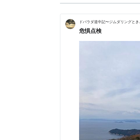
ドバラダ道中記〜ジムダリングとき
危惧点検