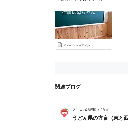
plutan.hateblo.jp
関連ブログ
•
アリスの雑記帳
2年前
うどん県の方言（東と