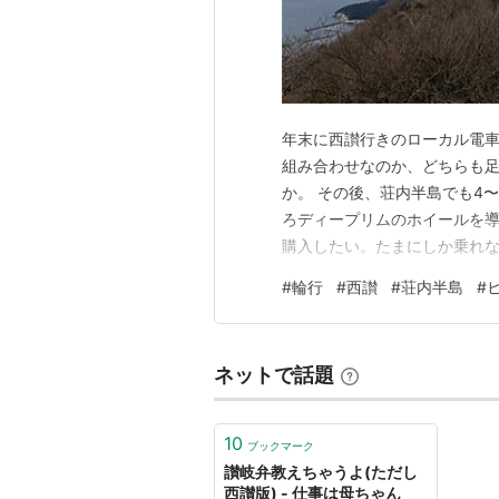
年末に西讃行きのローカル電
組み合わせなのか、どちらも足
か。 その後、荘内半島でも4
ろディープリムのホイールを
購入したい。たまにしか乗れ
う。 昨日はズタボロになりな
#
輪行
#
西讃
#
荘内半島
#
ダー2級をトライ。指皮はもと
ない。当然のようにはね返され
ネットで話題
10
ブックマーク
讃岐弁教えちゃうよ(ただし
西讃版) - 仕事は母ちゃん