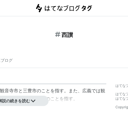
西讃
連ブログ
はてな
観音寺市と三豊市のことを指す。また、広義では観
はてな
どの中讃を加えた地域のことを指す。
はてな
解説の続きを読む
Copyrig