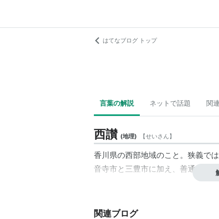
はてなブログ トップ
言葉の解説
ネットで話題
関
西讃
(
地理
)
【
せいさん
】
香川県の西部地域のこと。狭義では
音寺市と三豊市に加え、善通寺市な
関連ブログ