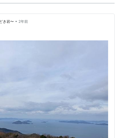
•
どき岩〜
2年前