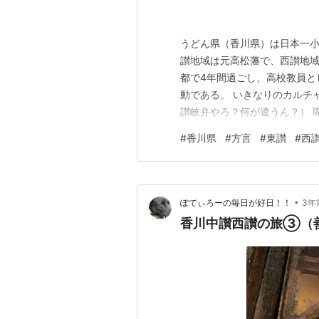
うどん県（香川県）は日本一小
讃地域は元高松藩で、西讃地域
都で4年間過ごし、高校教員と
動である。 いきなりのカルチ
讃岐弁やろ？何が違うん？） 
て、何をかたづけるのかと思っ
#
香川県
#
方言
#
東讃
#
西
い」という意味らしい。 西で
じない。 《その２》 「〇〇し
•
ぽてぃろーの毎日が好日！！
3年
香川中讃西讃の旅③（