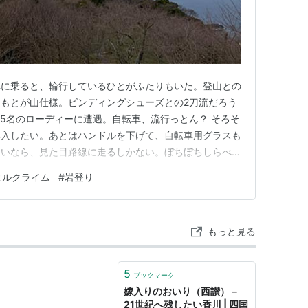
車に乗ると、輪行しているひとがふたりもいた。登山との
もとが山仕様。ビンディングシューズとの2刀流だろう
〜5名のローディーに遭遇。自転車、流行っとん？ そろそ
導入したい。あとはハンドルを下げて、自転車用グラスも
ないなら、見た目路線に走るしかない。ぼちぼちしらべよ
がら近所の半島のヒルクライムをこなして、宿題のボル
ヒルクライム
#
岩登り
にもどってしまっているし、ひと月ぶりで登れるはずも
た。 今回、およそ2年…
もっと見る
5
ブックマーク
嫁入りのおいり（西讃）－
21世紀へ残したい香川 | 四国