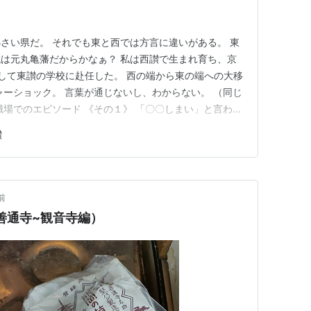
さい県だ。 それでも東と西では方言に違いがある。 東
は元丸亀藩だからかなぁ？ 私は西讃で生まれ育ち、京
して東讃の学校に赴任した。 西の端から東の端への大移
ャーショック。 言葉が通じないし、わからない。 （同じ
職場でのエピソード 《その１》 「〇〇しまい」と言われ
た。 どうやら「〇〇してください」「〇〇してみなさ
讃
は「〇〇してご」と言ってた。 生徒に言ったら、全く通
ていた」と…
前
善通寺~観音寺編）