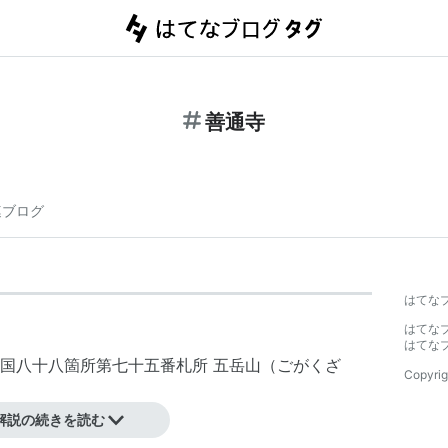
善通寺
連ブログ
はてな
はてな
はてな
国八十八箇所第七十五番札所 五岳山（ごがくざ
Copyrig
解説の続きを読む