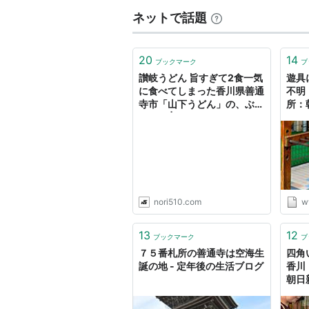
ネットで話題
20
14
ブックマーク
ブ
讃岐うどん 旨すぎて2食一気
遊具
に食べてしまった香川県善通
不明
寺市「山下うどん」の、ぶっ
所：
かけ。 | nori510.com
nori510.com
w
13
12
ブックマーク
ブ
７５番札所の善通寺は空海生
四角
誕の地 - 定年後の生活ブログ
香川
朝日