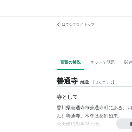
はてなブログ トップ
言葉の解説
ネットで話題
関
善通寺
(
地理
)
【
ぜんつうじ
】
寺として
香川県
善通寺市
善通寺町
にある、四
ん）
善通寺
。本尊は薬師如来。
お大師様御生誕之地。