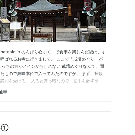
ikou.hateblo.jp のんびり心ゆくまで食事を楽しんだ後は、す
呼ばれるお寺に行きまして。 ここで「戒壇めぐり」が
こっちの方がメインかもしれない 戒壇めぐりなんて、聞
たもので興味本位で入ってみたのですが。 まず、拝観
説明を受ける。 入ると真っ暗なので、左手を必ず壁に
でください、とのこと。明るくなった場所には、弘法大師
通寺
着きますと。 さっそく入って進んでみましたところ、
る①