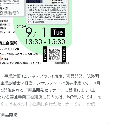
また、市の名前にもなっている。
・事業計画 (ビジネスプラン) 策定、商品開発、販路開
企業診断士／経営コンサルタントの茂井康宏です。9月
) で開催される「商品開発セミナー」に登壇します (主
となる善通寺商工会議所に伺うのは、約2年ぶりです。前
今回は地域の中小企業に向けたセミナーです。 お伝え
す影響、商品開発の全体像、そして商品開発の進め方で
#
商品開発
、わかりやすく解説します。全国各地で行っている商品開
実施することはあ…