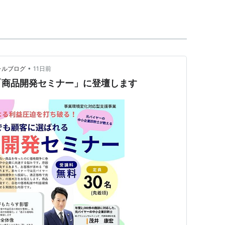
徒歩20分。
四国
の駅。→
善通寺駅
•
ャルブログ
11日前
「商品開発セミナー」に登壇します
通寺の門前町として古くから栄えた善通寺は、空海
おり、歴史の香りが漂っています。空海の三大霊場
総本山善通寺は、一年中
お遍路さん
や観光客が絶えま
に分かれ、五重塔や御影堂、表書院などが点在して
メートルにも及ぶ戒壇巡りがあります。