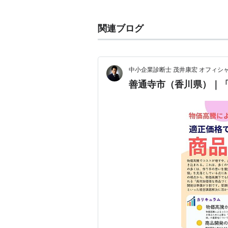
七十四番札所の甲山寺から1.6km、
JR善通寺駅
から徒歩20分。
関連ブログ
善通寺駅 JR四国（土讃線）
香川県善通寺市文京町
にある、
JR
中小企業診断士 茂井康宏 オフィシ
善通寺市（香川県）｜
○
リスト
：
駅キーワード
善通寺
(
地理
)
【
ぜんつうじ
】
弘法大師空海生誕の地で、総本山善
ゆかりの名所、旧蹟が数多く残って
の一つで、四国霊場第75番札所の
せん。広大な境内は、東西二つの院
います。御影堂の地下には、100
住所 香川県善通寺市善通寺町