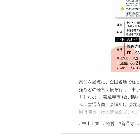
最寄駅は、JR土讃線の善通寺駅。
高知を拠点に、全国各地で経営
拓などの経営支援を行う、中小
1日（火）、善通寺市 (香川県
催：善通寺商工会議所)。会場
回は職員向けの講習会でした。
する内容は物価高騰がもたら
#
中小企業
#
経営
#
善通寺
す。たくさんの事例をもとに
発セミナーですが、香川県内で