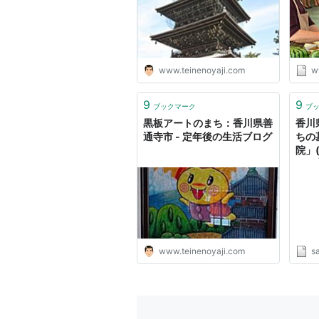
www.teinenoyaji.com
w
9
9
ブックマーク
ブ
黒板アートのまち：香川県善
香川
通寺市 - 定年後の生活ブログ
ちの
院」
ト！
www.teinenoyaji.com
s