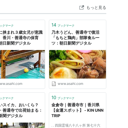
もっと見る
14
ックマーク
ブックマーク
に挟まれ３歳女児が意識
乃木うどん、善通寺で復活
 香川・善通寺の保育
「もちと鶏肉」部隊食ルー
朝日新聞デジタル
ツ：朝日新聞デジタル
ww.asahi.com
www.asahi.com
10
ックマーク
ブックマーク
いスイカ、おいくら？
金倉寺｜善通寺市｜香川県
・善通寺で出荷始まる：
【金運スポット】 - KIN UNN
新聞デジタル
TRIP
. . 四国霊場八十八ヶ所 第七十六