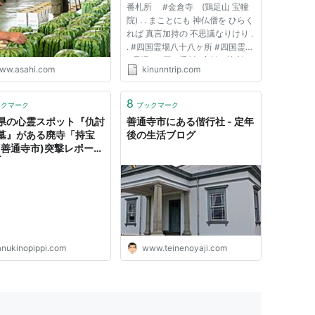
番札所 #金倉寺 (鶏足山 宝幢
院) . . まことにも 神仏僧を ひらく
れば 真言加持の 不思議なりけり .
. #四国霊場八十八ヶ所 #四国霊場
#霊場#四国 #香川#高松 #札所#
ww.asahi.com
kinunntrip.com
札所巡り #御詠歌#ご詠歌 #お遍
路#おへんろさん#同行二人 #御
朱印集め#御朱印 #南無大師遍照
8
ックマーク
ブックマーク
金剛#弘法大師#空海 #お坊...
県の心霊スポット『仇討
善通寺市にある偕行社 - 定年
墓』がある廃寺「持宝
後の生活ブログ
(善通寺市)突撃レポー
 | 藁ったもんがち
anukinopippi.com
www.teinenoyaji.com