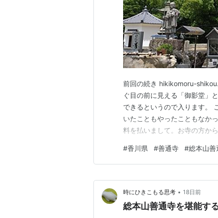
前回の続き hikikomoru-sh
ぐ目の前に見える「御影堂」と
できるというので入ります。 
いたこともやったこともなかっ
料を払いまして。お寺の方から
沿わせて念を唱えながら進ん
#
香川県
#
善通寺
#
総本山善
が生まれた場所の真下にたどり
これは思いのほかに暗…
•
時にひきこもる思考
18日前
総本山善通寺を堪能す