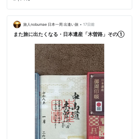
た。 まさか半世紀近くもの歴史を持つ列車だったとは驚
きです。 通常は「貴婦人」の愛称で親しまれるC57 1号
機が牽引していますが、令和2年10月に運行中の故障で長
期離脱。その間はD51 200号機が代役を務めていまし
•
旅人nobumae 日本一周 出逢い旅
17日前
た。 C57は全国…
また旅に出たくなる・日本遺産「木曽路」その①