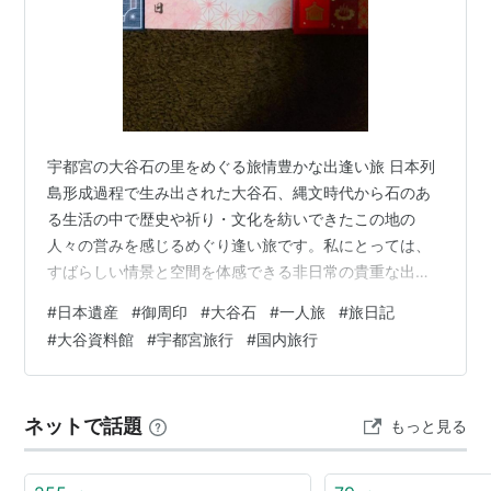
宇都宮の大谷石の里をめぐる旅情豊かな出逢い旅 日本列
島形成過程で生み出された大谷石、縄文時代から石のあ
る生活の中で歴史や祈り・文化を紡いできたこの地の
人々の営みを感じるめぐり逢い旅です。私にとっては、
すばらしい情景と空間を体感できる非日常の貴重な出逢
いの場です。 今回の日本一周・出逢い旅は、 日本遺産ス
#
日本遺産
#
御周印
#
大谷石
#
一人旅
#
旅日記
トーリーＮｏ５７ 地下迷宮の秘密を探る旅 ～大谷石文化
#
大谷資料館
#
宇都宮旅行
#
国内旅行
が息づくまち宇都宮～ の旅 御周印は大谷コネクトにて
まず出迎えられたのは、奇岩「天狗の投げ石」 天狗が投
げて乗せたという伝説が残る奇岩。現在は補強されてい
ネットで話題
もっと見る
るとのことですが、絶妙なバランスで崖の上に乗っかる
不思議な姿が遠くからでも目に入ります…