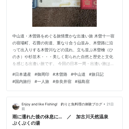
中山道・木曽路をめぐる旅情豊かな出逢い旅 木曽十一宿
の宿場町、石畳の街道、重なり合う山並み、木曽路に沿
って出入りする木曽川などの流れ、立ち並ぶ木曽檜（ひ
のき）や杉並木・・・美しく彩られた自然と歴史と文化
を感じる出逢い旅です。 今回の日本一周・出逢い旅は、
日本遺産ストーリーＮｏ２８ 「木曽路はすべて山の中 ～
#
日本遺産
#
御周印
#
木曽路
#
中山道
#
旅日記
山を守り 山に生きる～」の旅。 御周印は木曽福島駅前の
#
国内旅行
#
一人旅
#
奈良井宿
#
福島宿
木曽おんたけ観光局にて 古代には律令制・五畿七道の東
山道、江戸時代には中山道六十九次、そのうちの「木曽
十一宿」。 木曽十一宿の最北端・贄川宿を過ぎると車窓
•
Enjoy and like Fishing! 釣りと魚料理の体験ブログ
21日
から見えてきた中山道の町並み「木曾平沢」。 木曽の豊
前
かな森林材を活かした木曽漆器の漆…
雨に濡れた後の休息に… ／ 加古川天然温泉
ぷくぷくの湯