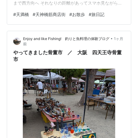
まで西方向へ それなりの距離があってスマホ見ながら移
動(笑) 川沿いやビル街の中にも色々なお店が見られたの
#
天満橋
#
天神橋筋商店街
#
お散歩
#
旅日記
でちゃんと調べて遊びに来ればよいお店が見つかりそう
な予感のする場所 なんやかんやで漸く入り口に(笑) まず
は天満さんにご挨拶 残念なことに改修中のご様子で全貌
•
Enjoy and like Fishing! 釣りと魚料理の体験ブログ
1ヶ月
を見ること叶わず…残念 参拝を済ませ天神橋筋商店街を
前
歩いて行く osaka-info.jp 天神橋筋商店街は1～7丁目の編
やってきました骨董市 ／ 大阪 四天王寺骨董
成で…
市