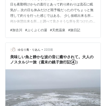
日も夜勤明けからの直行とあって釣り終わりは流石に眠
気が… 次の日も休みだけど雨予報だったのでちょっと無
理して釣りを行った感じではある。 少し仮眠出来る所…
何か休憩出来る所…と調べて良さそうな所を見つけたの
で其方へと向かう事にする。 加古川天然温泉 ぷくぷくの
#
加古川
#
ぷくぷくの湯
#
天然温泉
#
旅日記
湯 やはり湯に浸かるのが一番やな、という事で此方を選
択 源泉かけ流しでこのお値段はお得なように感じる しか
も土日祝は朝風呂まであるという素晴らしさ。 難点は駐
•
車場がちょっとだけわかりにくかった(笑) 手前に幼稚
ゆるり庵・りあん
22日前
園？だったかがあってそちらに最初は入ってしまいなん
美味しい魚と静かな波の音に癒やされて。大人の
か違うよな？と出て…
ノスタルジー旅（週末の銚子旅行記④）