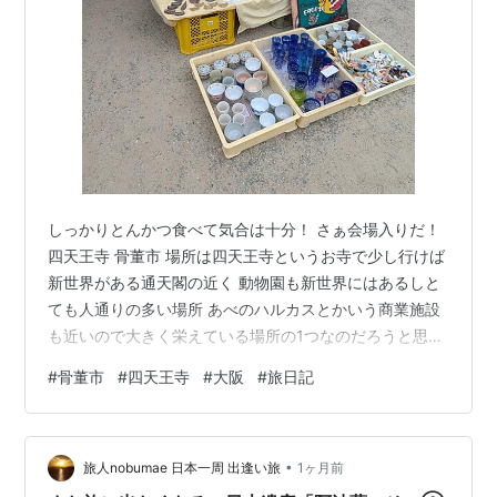
しっかりとんかつ食べて気合は十分！ さぁ会場入りだ！
四天王寺 骨董市 場所は四天王寺というお寺で少し行けば
新世界がある通天閣の近く 動物園も新世界にはあるしと
ても人通りの多い場所 あべのハルカスとかいう商業施設
も近いので大きく栄えている場所の1つなのだろうと思う
そんな四天王寺の広い境内に沢山のお店が出ている。 早
#
骨董市
#
四天王寺
#
大阪
#
旅日記
速覗かせてもらおう 食器類からその他雑貨品を色々と取
り揃えたお店が並んでいるので見ていて飽きない。 目の
保養になってとても楽しい 面白そうな古道具も多数 刺さ
•
る人には刺さるのだろう 大量のこけし… ちょっと面白く
旅人nobumae 日本一周 出逢い旅
1ヶ月前
も怖い写真(笑) 今現代だと普通にこけしを購入する人っ