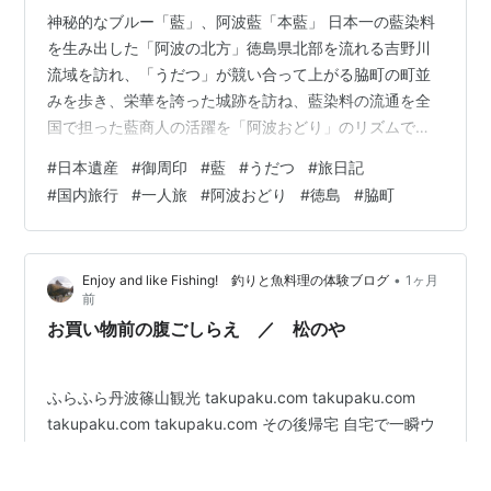
神秘的なブルー「藍」、阿波藍「本藍」 日本一の藍染料
を生み出した「阿波の北方」徳島県北部を流れる吉野川
流域を訪れ、「うだつ」が競い合って上がる脇町の町並
みを歩き、栄華を誇った城跡を訪ね、藍染料の流通を全
国で担った藍商人の活躍を「阿波おどり」のリズムで感
じる旅。 「阿波藍」に想いを馳せながら歩く旅情豊かな
#
日本遺産
#
御周印
#
藍
#
うだつ
#
旅日記
出逢い旅です。 今回の日本一周・出逢い旅は、日本遺産
#
国内旅行
#
一人旅
#
阿波おどり
#
徳島
#
脇町
ストーリーＮｏ８１ 「藍のふるさと 阿波 ～日本中を染
め上げた至高の青を訪ねて～」の旅。 御周印は、美馬市
脇町の吉田家住宅にて 脇町の「うだつ」の町並み 昔から
•
Enjoy and like Fishing! 釣りと魚料理の体験ブログ
1ヶ月
のことわざ、グズグズして出世できない ”うだつが上がら
前
ない” の ”うだつ” です。…
お買い物前の腹ごしらえ ／ 松のや
ふらふら丹波篠山観光 takupaku.com takupaku.com
takupaku.com takupaku.com その後帰宅 自宅で一瞬ウ
トウトしてしまい30分程度時を飛ばす(笑) 余裕あると思
うとヤバいので電車に乗って早めに会場入り… まぁたま