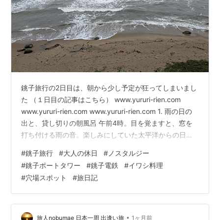
銚子旅行の2日目は、朝から少し予定が狂ってしまいまし
た （１日目の記事はこちら） www.yururi-rien.com
www.yururi-rien.com www.yururi-rien.com 1. 雨の日の
出と、貸し切りの朝風呂 午前4時。目を覚ますと、窓を
打ち付ける雨の音。楽しみにしていた太平洋からの日の
出ですが、これでは無理そうです いちるの望みをかけて
#
銚子旅行
#
大人の休日
#
ノスタルジー
日の出時刻を迎えましたが、やはり雨風は強くて太陽は
#
銚子ポートタワー
#
銚子電鉄
#
イワシ料理
顔を見せてくれませんでした☁️ 「まあ、こういう日もあ
#
穴場スポット
#
旅日記
るよね」と諦めて、朝風呂へ。 朝一番の大浴場は、昨夜
と男風呂・女風呂が入れ替わっていて、誰もいなくて貸
し切り状態！ 独り占めの…
•
旅人nobumae 日本一周 出逢い旅
1ヶ月前