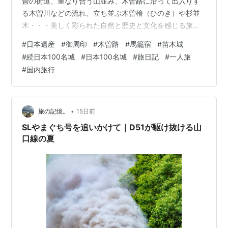
畳の街道、重なり合う山並み、木曽路に沿って出入りす
る木曽川などの流れ、立ち並ぶ木曽檜（ひのき）や杉並
木・・・美しく彩られた自然と歴史と文化を感じる旅で
す。 今回の日本一周・出逢い旅は、日本遺産ストーリー
#
日本遺産
#
御周印
#
木曽路
#
馬籠宿
#
苗木城
Ｎｏ２８ 「木曽路はすべて山の中 ～山を守り 山に生き
#
続日本100名城
#
日本100名城
#
旅日記
#
一人旅
る～」の旅。 電車の車窓から眺める出入りする中山道や
#
国内旅行
木曽川を楽しみ、途中の宿場町の駅を通り過ぎるたびに
「降りて歩けば良かったなぁ」と想う旅。 旅人として
は、贄川宿～馬籠宿までの ”木曽十一宿をめぐる旅の企
画” を次は考えてしまいます。 美しい石…
•
旅の記憶。
15日前
SLやまぐち号を追いかけて｜D51が駆け抜ける山
口線の夏