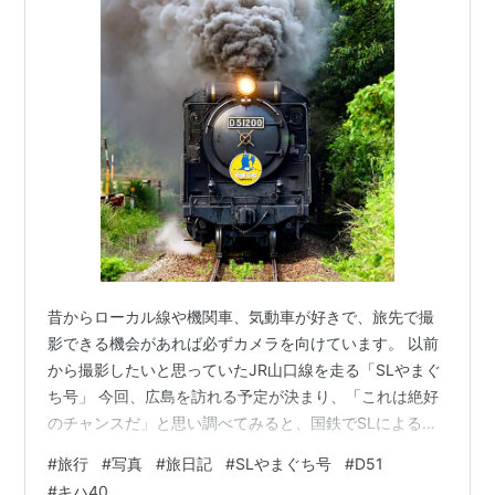
昔からローカル線や機関車、気動車が好きで、旅先で撮
影できる機会があれば必ずカメラを向けています。 以前
から撮影したいと思っていたJR山口線を走る「SLやまぐ
ち号」 今回、広島を訪れる予定が決まり、「これは絶好
のチャンスだ」と思い調べてみると、国鉄でSLによる定
期旅客列車の運転が終了してから、わずか4年後の昭和
#
旅行
#
写真
#
旅日記
#
SLやまぐち号
#
D51
54年（1979年）には運行を開始していたことを知りまし
#
キハ40