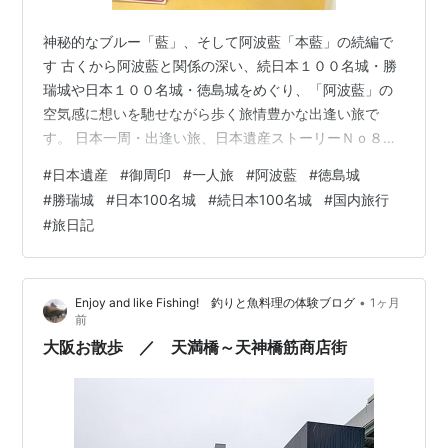
神秘的なブルー「藍」、そして阿波藍「本藍」の続編で
す 古くから阿波藍と関係の深い、続日本１００名城・勝
瑞城や日本１００名城・徳島城をめぐり、「阿波藍」の
空気感に想いを馳せながら歩く旅情豊かな出逢い旅で
す。 日本一周・出逢い旅、日本遺産ストーリーＮｏ８１
「藍のふるさと 阿波 ～日本中を染め上げた至高の青を訪
#
日本遺産
#
御周印
#
一人旅
#
阿波藍
#
徳島城
ねて～」の旅 その②。 前回は、日本一の藍染料を生み
#
勝瑞城
#
日本100名城
#
続日本100名城
#
国内旅行
出した「阿波の北方」徳島県北部を流れる吉野川流域を
#
旅日記
訪れ、競い合って「うだつ」があがる脇町の町並みをお
伝えしましたが、勝瑞城は同じ流域ながらそこから電車
で約１時間３０分。 勝瑞城そばの勝瑞館跡にある史跡勝
•
Enjoy and like Fishing! 釣りと魚料理の体験ブログ
1ヶ月
瑞城館跡展示室で目に留まった「勝瑞城」…
前
大阪お散歩 ／ 天満橋～天神橋筋商店街