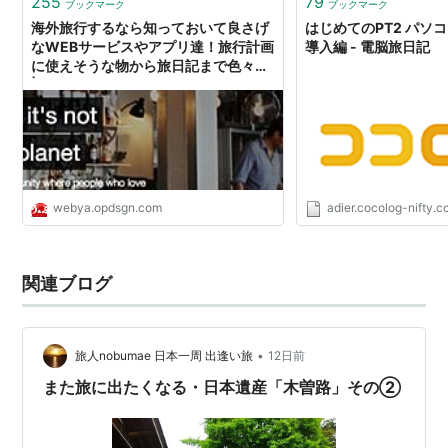
255
79
ブックマーク
ブックマーク
海外旅行するなら知っておいて良さげ
はじめてのPT2 パソ
なWEBサービスやアプリ達！旅行計画
導入編 - 電脳旅日記
に使えそうな物から旅日記まで色々！
| バンクーバーのうぇぶ屋
webya.opdsgn.com
adier.cocolog-nifty.
関連ブログ
•
旅人nobumae 日本一周 出逢い旅
12日前
また旅に出たくなる・日本遺産「木曽路」その②