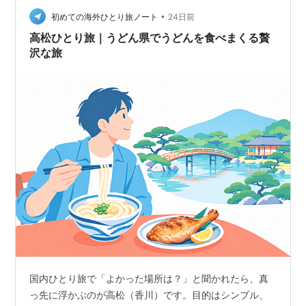
が満車だったので、北駐車場へ。前回は東だった、と嫌
•
な予感は当たり、庭園内の見どころへは遠い入口です。
初めての海外ひとり旅ノート
24日前
まぁ仕方ないと進みます。入場受付でスタッフの人に
高松ひとり旅｜うどん県でうどんを食べまくる贅
「東…
沢な旅
国内ひとり旅で「よかった場所は？」と聞かれたら、真
っ先に浮かぶのが高松（香川）です。目的はシンプル、