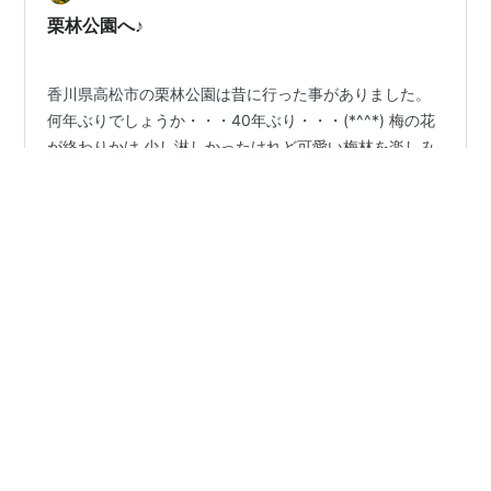
整理しました。お出かけの計画にお役立てください。 栗
栗林公園へ♪
林公園の桜 基本情報 お出かけの目安と…
香川県高松市の栗林公園は昔に行った事がありました。
何年ぶりでしょうか・・・40年ぶり・・・(*^^*) 梅の花
が終わりかけ 少し淋しかったけれど可愛い梅林を楽しみ