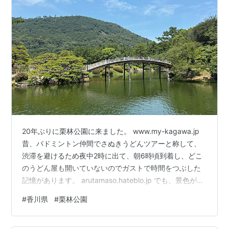
20年ぶりに栗林公園に来ました。 www.my-kagawa.jp
昔、バドミントン仲間でさぬきうどんツアーと称して、
渋滞を避けるため夜中2時に出て、朝6時頃到着し、どこ
のうどん屋も開いていないのでガストで時間をつぶした
記憶があります。 arutamaso.hateblo.jp でも、景色が素
晴らしかったのはよく覚えていたので、ぜひもう一度行
#
香川県
#
栗林公園
ってみたいと思いました。しかし、車を降りるとやはり
口から出る言葉は「暑い！」でした。 栗林公園 東駐車場