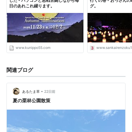
した - パソコンと悪戦苦闘しながら毎
行くの巻 - おっさんの
日のあれこれ綴ります。
グ。
www.kunippo55.com
www.sankairenzoku1
関連ブログ
•
あるたま草
22日前
夏の栗林公園散策