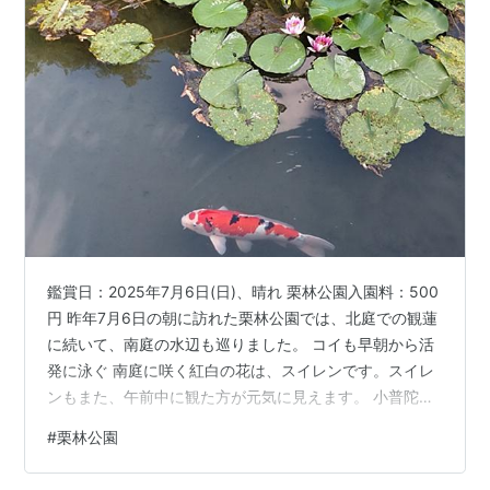
鑑賞日：2025年7月6日(日)、晴れ 栗林公園入園料：500
円 昨年7月6日の朝に訪れた栗林公園では、北庭での観蓮
に続いて、南庭の水辺も巡りました。 コイも早朝から活
発に泳ぐ 南庭に咲く紅白の花は、スイレンです。スイレ
ンもまた、午前中に観た方が元気に見えます。 小普陀に
は朝日が当たり、水鏡にも石組みが映ります。この辺り
#
栗林公園
は、紅葉の季節になると、多くの人で賑わいます。 こち
らの水面は波が穏やかであった 同じく紅葉の季節に混雑