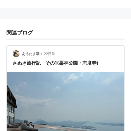
JR
栗林公園北口
駅 徒歩3分。→
栗林公園北口
高松琴平電気鉄道
（
琴電
）
栗林公園駅
徒歩10分。→
栗
林公園駅
関連ブログ
•
あるたま草
22日前
さぬき旅行記 その1(栗林公園・志度寺)