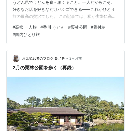
うどん県でうどんを食べまくること。一人だからこそ、
好きなお店を好きなだけハシゴできる——これがひとり
旅の最高の贅沢でした。 この記事では、私が実際に高松
ひとり旅で行ったお店やスポットを紹介します。うどん
#
高松 一人旅
#
香川 うどん
#
栗林公園
#
骨付鳥
好きはもちろん、初めての国内ひとり旅先を探してる人
#
国内ひとり旅
にもおすすめです。 高松ひとり旅のメインは、やっぱり
「うどん巡り」 香川のうどんは、セルフ形式で1杯数百円
のお店も多く、一人でサクッと入って、次のお店へ、が
本当にやりやすい。私が回ったお店はこんな感じです。
•
お気楽忍者のブログ 参ノ巻
2ヶ月前
手打十段 うどんバカ一代：釜バターうどん…
2月の栗林公園を歩く（再録）