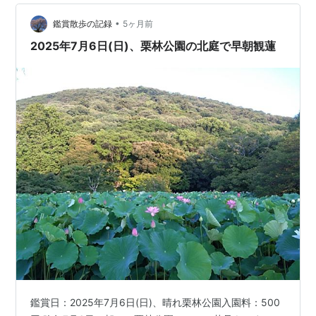
する楓岸を歩き、左手に見える南湖は、小さな波が立
•
ち、水鏡は歪んでいます。波を立たせるものは、水源の
鑑賞散歩の記録
5ヶ月前
吹上から流れる水です。 飛び石にて。写真の背後が水源
2025年7月6日(日)、栗林公園の北庭で早朝観蓮
の吹上 今朝の園内で最も…
鑑賞日：2025年7月6日(日)、晴れ栗林公園入園料：500