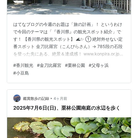
はてなブログの今週のお題は「旅の計画」！ というわけ
で今回のテーマは「『香川県』の観光スポット紹介」で
す！ 【香川県の観光スポット】 🌊✨ ① 絶対外せない定
番スポット 金刀比羅宮（こんぴらさん）→ 785段の石段
を登った先にある、絶景＆達成感！ www.konpira.or.jp
栗林公園→ 日本有数の大名庭園。四季折々の美しさが魅
#
香川観光
#
金刀比羅宮
#
栗林公園
#
父母ヶ浜
力 www.my-kagawa.jp 屋島→ 瀬戸内海を一望できる絶
#
小豆島
景スポット＆歴史ロマン！ www.yashima-navi.jp 香川観
光ガイドブック: 絶対に行くべき場所18選 作者:旅ブログ
Amazon ② アート好き必見🎨 直島→ 現代アートの聖
地。「…
•
鑑賞散歩の記録
4ヶ月前
2025年7月6日(日)、栗林公園南庭の水辺を歩く