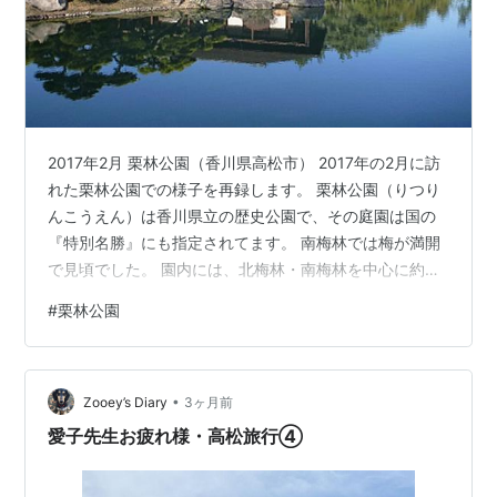
2017年2月 栗林公園（香川県高松市） 2017年の2月に訪
れた栗林公園での様子を再録します。 栗林公園（りつり
んこうえん）は香川県立の歴史公園で、その庭園は国の
『特別名勝』にも指定されてます。 南梅林では梅が満開
で見頃でした。 園内には、北梅林・南梅林を中心に約
170本（白系：65％、赤系：35％）の梅が植えられてい
#
栗林公園
ます。どちらかと言えば赤系の梅の方が早咲きですね。
日暮亭 明治初期に建てられた石州流の茶室で、茅葺草庵
型の建物の中に茶室が5部屋あります。 石壁は、中国の
•
有名な赤壁（せきへき）に因んで名付けられました。 こ
Zooey’s Diary
3ヶ月前
の庭園は、16世紀後半に当時の豪族 佐藤氏によって築庭
愛子先生お疲れ様・高松旅行④
された「栗林荘」…