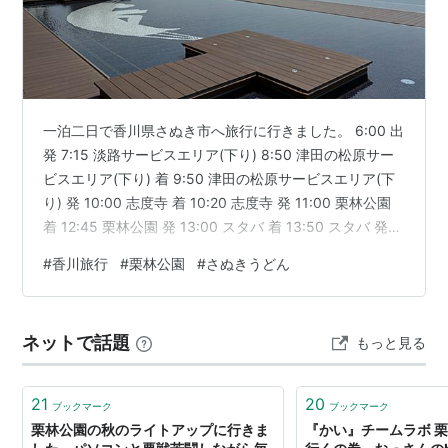
一泊二日で香川県さぬき市へ旅行に行きました。 6:00 出
発 7:15 淡路サービスエリア(下り) 8:50 津田の松原サー
ビスエリア(下り) 着 9:50 津田の松原サービスエリア(下
り) 発 10:00 志度寺 着 10:20 志度寺 発 11:00 栗林公園
着 12:45 栗林公園 発 13:00 スタバ 着 13:50 スタバ 発
14:20 休暇村讃岐五色台 到着 15:10 大浴場 17:15 夕食
#
香川旅行
#
栗林公園
#
さぬきうどん
19:00 部屋 20:00 大浴場 20:45 クイズラリー 22:00 就
寝 今回は休暇村讃岐五色台に宿泊です。
www.qkamura.or.jp ちょっと休暇村マニアです。 …
ネットで話題
もっと見る
21
20
ブックマーク
ブックマーク
栗林公園の秋のライトアップに行きま
『かい』チームラボ 栗