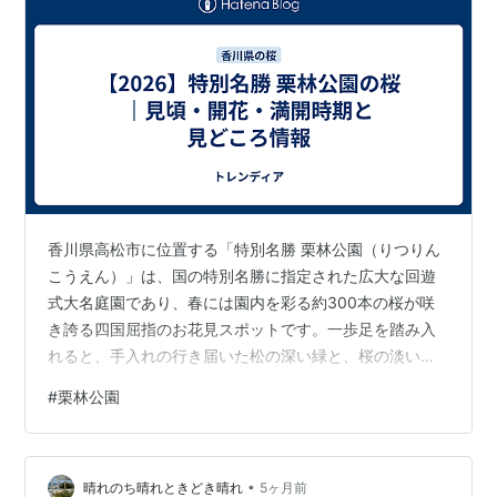
香川県高松市に位置する「特別名勝 栗林公園（りつりん
こうえん）」は、国の特別名勝に指定された広大な回遊
式大名庭園であり、春には園内を彩る約300本の桜が咲
き誇る四国屈指のお花見スポットです。一歩足を踏み入
れると、手入れの行き届いた松の深い緑と、桜の淡いピ
ンク色が織りなす見事なコントラストが広がり、訪れる
#
栗林公園
人々を魅了します。 本記事では、2026年春のお花見に役
立つ開花・見頃時期の目安をはじめ、期間限定で開催さ
れる「春のライトアップ」の詳細、アクセスや駐車場情
•
報まで、現地を訪れる前に知っておきたい情報を詳しく
晴れのち晴れときどき晴れ
5ヶ月前