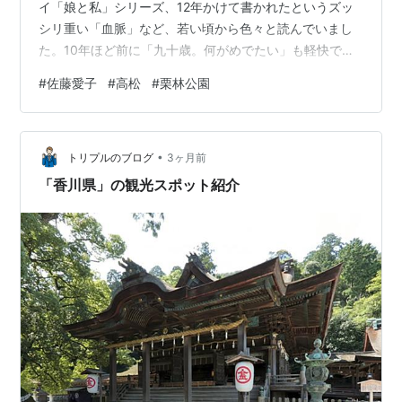
イ「娘と私」シリーズ、12年かけて書かれたというズッ
シリ重い「血脈」など、若い頃から色々と読んでいまし
た。10年ほど前に「九十歳。何がめでたい」も軽快でさ
すがと思いましたが、ヒットして映画化されたのは周知
#
佐藤愛子
#
高松
#
栗林公園
の通り。草笛光子さんが主演した、軽快な映画も観まし
た。そして、「九十八歳。戦いやまず日は暮れず」でま
だまだお元気だと驚愕していたのに。 （栗林公園） この
•
春、新聞の本の広告で、彼女の娘さん（佐藤響子）が書
トリプルのブログ
3ヶ月前
かれた「憤怒の人」のコピーに、「母が母でなくなっ
「香川県」の観光スポット紹介
た」というような文言があり、驚いて読んで…