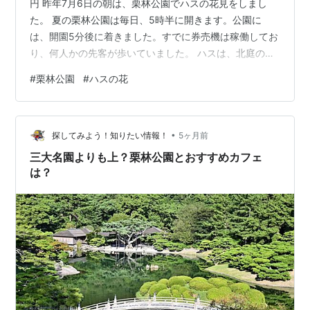
円 昨年7月6日の朝は、栗林公園でハスの花見をしまし
た。 夏の栗林公園は毎日、5時半に開きます。公園に
は、開園5分後に着きました。すでに券売機は稼働してお
り、何人かの先客が歩いていました。 ハスは、北庭の芙
蓉沼に集まっています。 芙蓉沼。背後の紫雲山に朝日が
#
栗林公園
#
ハスの花
当たる 沼に近づくと、ハスのスゥ～っとした甘い香りが
届きました。花に鼻を近づけることなく、ハスの香りに
包まれたのは、長年の観蓮でも初めてかと思います。ハ
•
スは、紅白がバランス良く開いています。咲き足も、つ
探してみよう！知りたい情報！
5ヶ月前
ぼみからはちすまで色々です。 咲き足は、蕾からはちす
三大名園よりも上？栗林公園とおすすめカフェ
まで色々 観蓮は、沼辺を反時…
は？