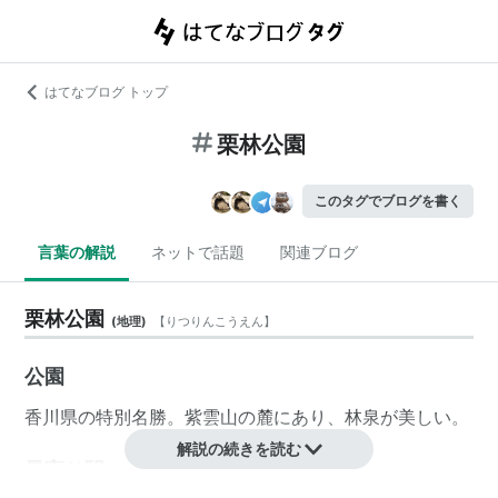
はてなブログ トップ
栗林公園
このタグでブログを書く
言葉の解説
ネットで話題
関連ブログ
栗林公園
(
地理
)
【
りつりんこうえん
】
公園
香川県
の特別名勝。
紫雲山
の麓にあり、林泉が美しい。
解説の続きを読む
最寄り駅