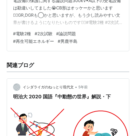
電設備の保護に関する論説問題300kV•A以下の受電設備
は勘違いしてました😭CB形はオッケーかと思います
🙆‍♂️GR,DGRも◯かと思いますが、もう少し読みやすい文
章が書けるようになりたいものです👍🏻#電験2種 #2次試
験 #受電設備 #地絡保護 https://t.co/rNKo0NNOAb…
#
電験2種
#
2次試験
#
論説問題
pic.twitter.com/CrXx6o8OY1— 電気カニ
#
再生可能エネルギー
#
男鹿半島
(@DenkenCrab) 2022年11月22日 R4電験2種電力・管理
問5再生可能エネルギーに関する論説問題10年くらい前は
再エネ10%くらいだった気がしましたが、情報が古かっ…
関連ブログ
•
イシダライガのねっとり現代文
5年前
明治大 2020 国語『中動態の世界』解説・下