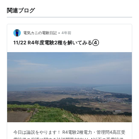
関連ブログ
•
電気カニの電験日記
4年前
11/22 R4年度電験2種を解いてみる④
今日は論説をやります！ R4電験2種電力・管理問4高圧受