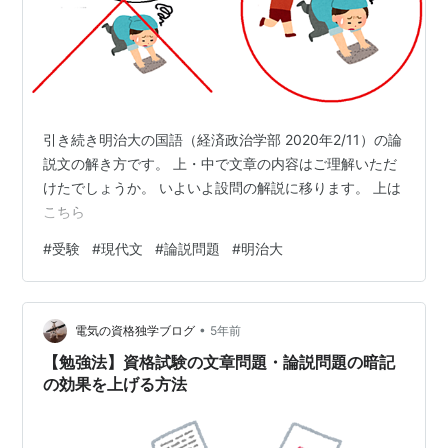
引き続き明治大の国語（経済政治学部 2020年2/11）の論
説文の解き方です。 上・中で文章の内容はご理解いただ
けたでしょうか。 いよいよ設問の解説に移ります。 上は
こちら
#
受験
#
現代文
#
論説問題
#
明治大
•
電気の資格独学ブログ
5年前
【勉強法】資格試験の文章問題・論説問題の暗記
の効果を上げる方法