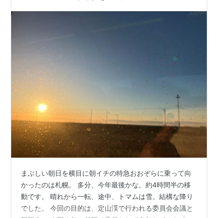
まぶしい朝日を横目に朝イチの特急おおぞらに乗って向
かったのは札幌。 多分、今年最後かな。約4時間半の移
動です。 晴れから一転、途中、トマムは雪。結構な降り
でした。 今回の目的は、定山渓で行われる委員会会議と