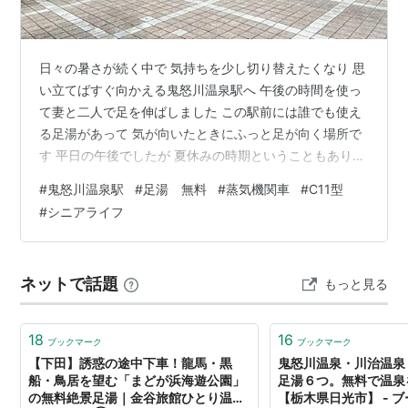
日々の暑さが続く中で 気持ちを少し切り替えたくなり 思
い立てばすぐ向かえる鬼怒川温泉駅へ 午後の時間を使っ
て妻と二人で足を伸ばしました この駅前には誰でも使え
る足湯があって 気が向いたときにふっと足が向く場所で
す 平日の午後でしたが 夏休みの時期ということもあり
子どもたちの声が混じってそこそこ賑わっていました こ
#
鬼怒川温泉駅
#
足湯 無料
#
蒸気機関車
#
C11型
の日は猛暑日というわけではなく 心地いい風が吹いてい
#
シニアライフ
て 足湯の温かさと風の涼しさがちょうどよく重なり ゆっ
たりとした時間を味わえました 鬼怒川温泉駅では SLのタ
ーンテーブルでの方向転換を間近で見ることができます
ネットで話題
もっと見る
この日はちょうど 「ふたら」 の運転があったようで タ
イミングが合い …
18
16
ブックマーク
ブックマーク
​【下田】誘惑の途中下車！龍馬・黒
鬼怒川温泉・川治温泉
船・鳥居を望む「まどが浜海遊公園」
足湯６つ。無料で温泉
の無料絶景足湯｜金谷旅館ひとり温泉
【栃木県日光市】 - 