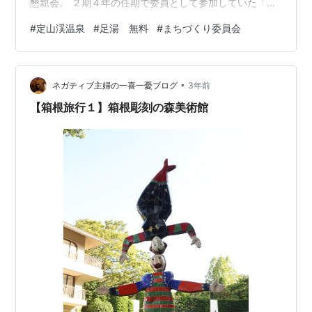
懇親会。 ２期４年の任期で委員として参加していた「ま
ちづくり委員会」 前半の２年間はコロナ蔓延で大きな活
#
定山渓温泉
#
足湯 無料
#
まちづくり委員会
動ができませんでしたが、そんな中でも学びがあり気づ
かされることが多くありました。 後半の２年間は、ワタ
シにとって大きな気付きとなり、釧路支部のまちづくり
•
委員会の活動にも繋がっていったと思います。 色々な町
ネガティブ主婦の一喜一憂ブログ
3年前
で、たくさんの人が、様々なカタチで、まちづくりに携
【箱根旅行１】箱根彫刻の森美術館
わっていることを知れたことは、とても…