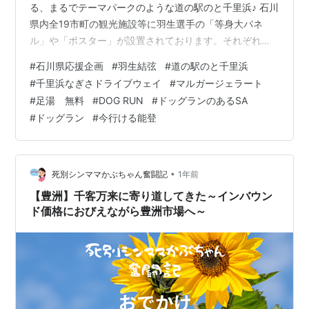
る、まるでテーマパークのような道の駅のと千里浜♪ 石川
県内全19市町の観光施設等に羽生選手の「等身大パネ
ル」や「ポスター」が設置されております。それぞれの
街の「等身大パネル」や「ポスター」に記載されている
#
石川県応援企画
#
羽生結弦
#
道の駅のと千里浜
２次元コードを読み取ると、羽生選手の「能登への応援
#
千里浜なぎさドライブウェイ
#
マルガージェラート
を呼びかけるメッセージ動画」も観ることが出来るとい
#
足湯 無料
#
DOG RUN
#
ドッグランのあるSA
う、羽生結弦選手のお申し出により開催されている「石
#
ドッグラン
#
今行ける能登
川県応援企画」。その企画にのっかった羽生選手を応援
している3人（私・友達・中1の姪）の旅記録です♪ ＊こ
ちらのブログは2025年9月に訪問した内容…
•
死別シンママかぶちゃん奮闘記
1年前
【豊洲】千客万来に寄り道してきた～インバウン
ド価格におびえながら豊洲市場へ～