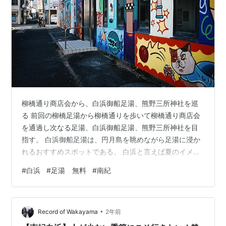
柳橋通り商店会から、白浜御船足湯、熊野三所神社を巡
る 前回の柳橋足湯から柳橋通りを歩いて柳橋通り商店会
を通過し次なる足湯、白浜御船足湯、熊野三所神社を目
指す。 白浜御船足湯は、円月島を眺めながら足湯に浸か
れるおすすめスポットである。 白浜と言えば夏のイメー
ジがあるが、シーズン外でも存分に楽しめる。 前回の記
#
白浜
#
足湯 無料
#
南紀
事は下記から。 wakayama-guidance.com 柳橋商店会の
前にJAPAN WALLを探そう 柳橋商店会に入る前に、前回
に紹介した『JAPAN WALL』があるので、まずはそちら
•
を見ていきたい。 JAPAN WALLとは ハワイ発のストリー
Record of Wakayama
2年前
トアートプロジェクト『WORLDWIDE…