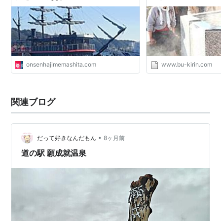
旅【下田編⑤】 - ひとり温泉はじめま
の生活
した。
onsenhajimemashita.com
www.bu-kirin.com
関連ブログ
•
だって好きなんだもん
8ヶ月前
道の駅 願成就温泉