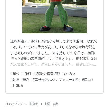
道を間違え、渋滞し 箱根から帰って来て１週間。 疲れて
いたり、いろいろ予定があったりしてなかなか旅行記を
まとめられずにいました。 満を持して？ 今日は、初日に
行った彫刻の森美術館について書きます。 朝10時に愛知
県の実家を出発し、箱根に向かいました。 高速に乗った
までは良かったのですが、降り損ねてしまい、「まあ次
#
箱根
#
旅行
#
彫刻の森美術館
#
ピカソ
のICでも大丈夫～」と言っていたら、そこまでの区間が
#
足湯 無料
#
幸せを呼ぶシンフォニー彫刻
#
口コミ
渋滞…。 結局予定よりも１時間ほど遅く箱根につきまし
#
駐車場
た。 ホテルにチェックインしてから箱根の森美術館に行
こうと思っていたのですが、時間が無くなってしまった
のでホテルには到着時刻の変更を連絡し、直接向かうこ
はてなブログ
>
未指定
>
足湯 無料
とにしました。 閉館時間の１時…