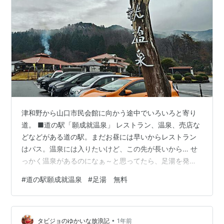
津和野から山口市民会館に向かう途中でいろいろと寄り
道。 ■道の駅「願成就温泉」 レストラン、温泉、売店な
どなどがある道の駅。まだお昼には早いからレストラン
はパス。温泉には入りたいけど、この先が長いから… せ
っかく温泉があるのになぁ～と思ってたら、足湯を発
見！しかもタオルまでおいてある♥ 足湯にのんびり浸か
#
道の駅願成就温泉
#
足湯 無料
ってたら、昨日歩き回った疲れがまだ残ってたかだけ
ど、すかり楽になった♪ www.ganjojuonsen.com
•
タビジョのゆかいな放浪記
1年前