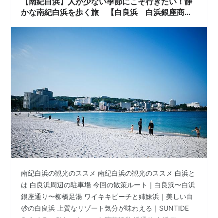
【南紀白浜】人が少ない季節にこそ行きたい！静
かな南紀白浜を歩く旅 【白良浜 白浜銀座商店
街 足湯】
南紀白浜の観光のススメ 南紀白浜の観光のススメ 白浜と
は 白良浜周辺の駐車場 今回の散策ルート｜白良浜〜白浜
銀座通り〜柳橋足湯 ワイキキビーチと姉妹浜｜美しい白
砂の白良浜 上質なリゾート気分が味わえる｜SUNTIDE