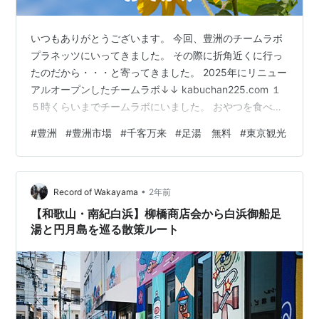
いつもありがとうございます。 今回、豊洲のチームラボ
プラネッツにいってきました。 その際に折角近くに行っ
たのだから・・・と寄ってきました。 2025年にリニュー
アルオープンしたチームラボ↓↓ kabuchan225.com １
５時くらいまでチームラボにいました。 おやつを食べよ
うという事で寄りました。 豊洲 千客万来 2024年オープ
#
豊洲
#
豊洲市場
#
千客万来
#
足湯 無料
#
東京観光
ンした施設になります。 住所 ：〒135-0061 東京都江東
区豊洲６丁目５−１ 電話：0335331515 千客万来のHP
営業時間 ：10～22時 折角来たのだから吟味してから食
•
べたいというところではありますが、子供は吟味する余
Record of Wakayama
2年前
裕がありません。 チームラボから…
【和歌山・南紀白浜】柳橋商店会から白浜御船足
湯と円月島を巡る散策ルート