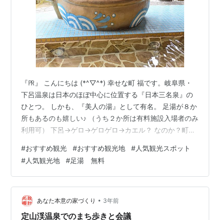
『㏚』 こんにちは (*^▽^*) 幸せな町 福です。岐阜県・
下呂温泉は日本のほぼ中心に位置する『日本三名泉』の
ひとつ。 しかも、『美人の湯』として有名。 足湯が８か
所もあるのも嬉しい♪ （うち２か所は有料施設入場者のみ
利用可） 下呂→ゲロ→ゲロゲロ→カエル？ なのか？町中
のいたるところにカエルモチーフのものがたくさん。
#
おすすめ観光
#
おすすめ観光地
#
人気観光スポット
【かえる神社】お賽銭を入れて、鈴を鳴らそうとする
#
人気観光地
#
足湯 無料
と… 何があるかは行ってのお楽しみ ( *´艸｀) 可愛いカエ
ルの神社。 【かえるの滝】 【カエルのマンホール】
【さるぼぼ黄金足湯】ぬるめの足湯で、リラックスし、
眠く…（笑） 『さるぼぼ』が沢山いて賑やか可愛い足湯
•
あなた本意の家づくり
3年前
です。 下呂…
定山渓温泉でのまち歩きと会議