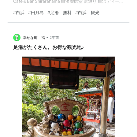
Cafe＆Bar Shirarahama 白濱薬師堂 浜通り 白浜ディープ
グルメスポット｜白浜銀座商店街 弁慶産湯の釜 路地裏か
#
白浜
#
円月島
#
足湯 無料
#
白浜 観光
ら漂うカレーとコーヒーの香り｜九十九別邸 豆の湯 ハワ
イ発ストリートアートプロジェクト｜JAPAN WALLS 山
王大明神社 円月島のマンホール 1日１組限定の九十九荘
•
アパートをリノベーションしたAZUMIビルディング リノ
幸せな町 福
2年前
ベーションされる以前の姿 柳…
足湯がたくさん。お得な観光地♪