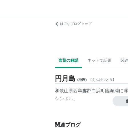
はてなブログ トップ
言葉の解説
ネットで話題
関
円月島
(
地理
)
【
えんげつとう
】
和歌山県西牟婁郡白浜町臨海浦に浮
シンボル。
関連ブログ