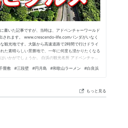
2日に書いた記事ですが、当時は、アドベンチャーワールド
す。 www.crescendo-life.comパンダがいなく
な観光地です。大阪から高速道路で2時間で行けドライ
まれた素晴らしい景勝地で、一年に何度も浸かりたくなる
はいかがでしょうか。 白浜の観光名所 アドベンチャー
を体験 白良浜｜白浜を代表する美しい白砂のビーチ 千畳
千畳敷
#
三段壁
#
円月島
#
和歌山ラーメン
#
白良浜
ポット 三段壁｜迫力満点の断崖絶壁と洞窟探検 円月島
もっと見る