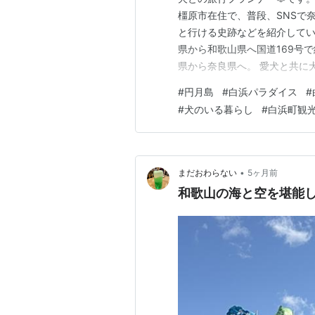
橿原市在住で、普段、SNSで
と行ける史跡などを紹介していま
県から和歌山県へ国道169号
県から奈良県へ。 愛犬と共に
た、今回が最終回。 最終回は
#
円月島
#
白浜パラダイス
#
光した後を紹介します。 愛犬
#
犬のいる暮らし
#
白浜町観
を探し、愛犬連れで入れる白浜
•
まだおわらない
5ヶ月前
和歌山の海と空を堪能