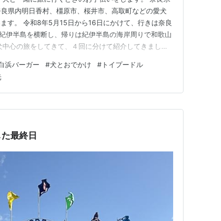
奈良県内明日香村、橿原市、桜井市、高取町などの愛犬
す。 令和8年5月15日から16日にかけて、行きは奈良
で紀伊半島を横断し、帰りは紀伊半島の海岸周りで和歌山
犬中心の旅をしてきて、４回に分けて紹介してきまし
、令和8年5月16日に和歌山県白浜町の三段壁を愛犬と観
白浜バーガー
#
犬とおでかけ
#
トイプードル
と円月島を鑑賞し、その後、とれとれ市場でお土産など
光
パラダイスの白…
した最終日