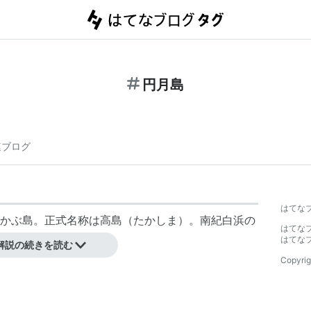
円月島
連ブログ
はてな
かぶ島。正式名称は高島（たかしま）。南紀白浜の
はてな
はてな
解説の続きを読む
Copyrig