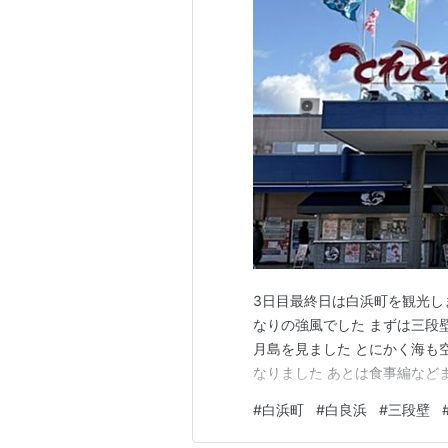
3日目最終日は白浜町を観光し
なりの強風でした まずは三段壁
月島を見ました とにかく海も
なりました あとは食事編などまと
#
白浜町
#
白良浜
#
三段壁