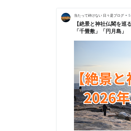
•
当たって砕けない 日々是ブログ
【絶景と神社仏閣を巡る
「千畳敷」「円月島」