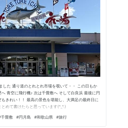
ました 通り道のとれとれ市場を覗いて・・ この日もか
へ 青空に飛行機♪ 次は千畳敷へ そして白良浜 最後に円
空もきれい！！ 最高の景色を堪能し、大満足の最終日に
めて書けたらと思っています(^_^.)
#
千畳敷
#
円月島
#
和歌山県
#
旅行