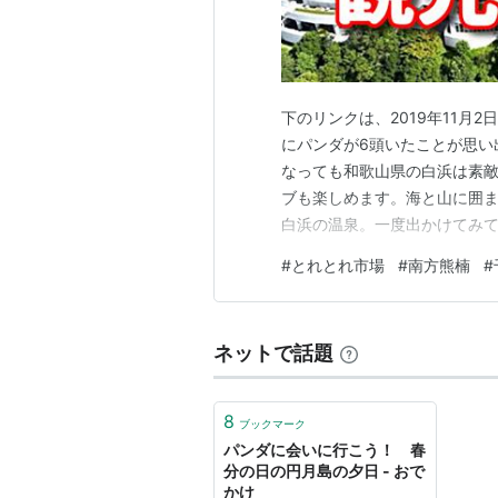
下のリンクは、2019年11月
にパンダが6頭いたことが思い出されま
なっても和歌山県の白浜は素敵
ブも楽しめます。海と山に囲
白浜の温泉。一度出かけてみて
ワールド｜1600頭の愛おしさ
#
とれとれ市場
#
南方熊楠
#
敷｜大自然が作り出した絶景ス
｜夕日の名所とし…
ネットで話題
8
ブックマーク
パンダに会いに行こう！ 春
分の日の円月島の夕日 - おで
かけ