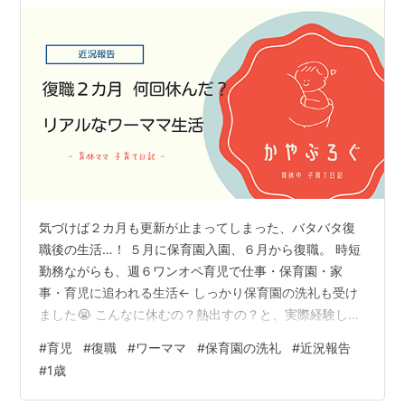
気づけば２カ月も更新が止まってしまった、バタバタ復
職後の生活…！ ５月に保育園入園、６月から復職。 時短
勤務ながらも、週６ワンオペ育児で仕事・保育園・家
事・育児に追われる生活← しっかり保育園の洗礼も受け
ました😭 こんなに休むの？熱出すの？と、実際経験して
みてわかったこともたくさんあったので、そんな最近の
#
育児
#
復職
#
ワーママ
#
保育園の洗礼
#
近況報告
生活について記録していきたいと思います。 これから復
#
1歳
職を控えている方、同じく育児しながら働く方の参考に
なれば嬉しいです☺ ↓保育園入園準備・慣らし保育体験