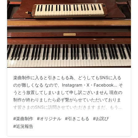
楽曲制作に入ると引きこもる為、どうしてもSNSに入る
のが難しくなる なので、Instagram・X・Facebook… そ
うとう放置してしまいまして申し訳ございません 現在の
制作が終わりましたら必ず繋がらせていただいておりま
す皆さまのSNSに訪問させていただきます まだ、もう少
し 引きこもります🙇‍♀️ 付き合いも悪くなって申し訳ござい
#
楽曲制作
#
オリジナル
#
引きこもる
#
お詫び
ません(笑 取り急ぎ近況でした Mon“Design-NeT”
#
近況報告