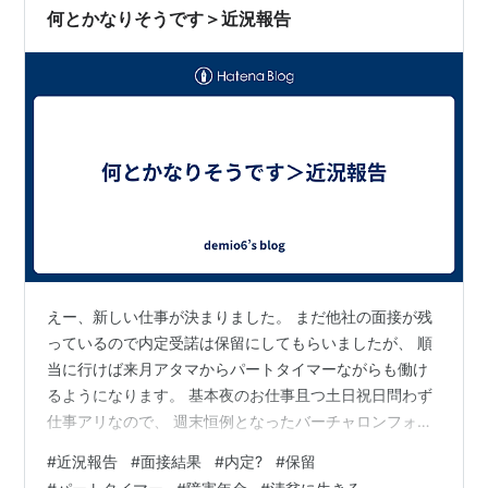
クト決まったり… (他にもまだ何かあったっけ？😵) 情報
何とかなりそうです＞近況報告
を遅れて追いつつ…
えー、新しい仕事が決まりました。 まだ他社の面接が残
っているので内定受諾は保留にしてもらいましたが、 順
当に行けば来月アタマからパートタイマーながらも働け
るようになります。 基本夜のお仕事且つ土日祝日問わず
仕事アリなので、 週末恒例となったバーチャロンフォー
スのオンライン対戦などは 捨て去らずに済みそうなのが
#
近況報告
#
面接結果
#
内定?
#
保留
ありがたいかな？と思いますね。 まぁ、自分にとっての