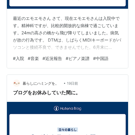
最近のエモエモさん さて、現在エモエモさんは入院中で
す。精神科ですが、比較的開放的な病棟で過ごしていま
す。24mの高さの橋から飛び降りてしまいました。病気
が故の行為です。 DTMは、しばらくMIDIキーボードがパ
ソコンと接続不良で、できませんでした。6月末に
Microsoftによるアップデートがされたので、使えるよう
#
入院
#
音楽
#
近況報告
#
ピアノ楽譜
#
中国語
にやっとなったのです。でも、入院してるのでできませ
ん(´；ω；`)ｳｩｩ……。退院したらやるかもです。いつ退院
できるんだろう……。 IOSに、（6日前かな？）
•
musicline-3分作曲- というアプリが登場しました。これ
暮らしにハミングを。
19日前
は作曲を始めるきっかけになったアプリです。もともと
ブログをお休みしていた間に。
Andro…