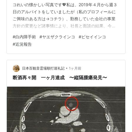
コれいの懐かしい写真です💖私は、2019年４月から週３
日のアルバイトをしていましたが（私のプロフィールに
ご興味のある方は→コチラ）、勤務していた会社の事業
方針の変更など諸事情により、社長と面談の結果、今年
３月末でアルバイトを終了しました。 そこでまずは、仕
#
白内障手術
#
ヤエザクラインコ
#
ビセイインコ
事を辞めたら行きたいと思っていた歯医者さんへ行くこ
#
近況報告
とに。 自営業の頃通っていた近所の歯医者さんはとても
良い先生だったのですが、私の仕事の勤務時間の関係
で、夜遅くまで（当時は21時まで営業〈現在は18時ま
で〉）診察していただけるちょっと遠い（徒歩25分ほ
•
日本百観音霊場順打巡礼記
1ヶ月前
ど）歯医者さんに変更し、定期的なお掃除な…
断酒再々開 一ヶ月達成 〜縦隔腫瘍発見〜