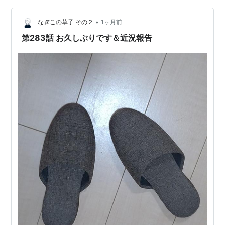
記はこちら！ kayablog.net kayablog.net ---------------
----------------------…
•
なぎこの草子 その２
1ヶ月前
第283話 お久しぶりです＆近況報告