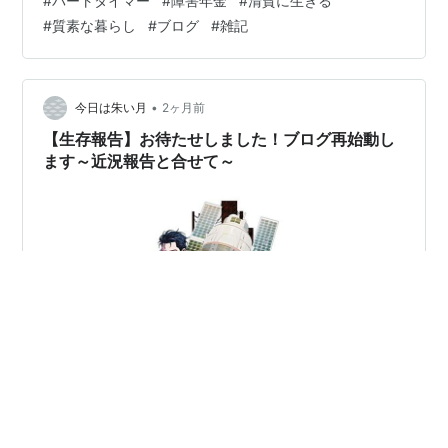
#
パートタイマー
#
障害年金
#
清貧に生きる
最善を尽くすことにさせてもらいます。 収入は限られる
#
質素な暮らし
#
ブログ
#
雑記
ので質素と言うか慎ましやかな生活を送る事になりそう
ですが、 収入も低いですしコレで障害年金の支給を打ち
切られずに済むかな？ ・・・と私は思っています。
•
今日は朱い月
2ヶ月前
【生存報告】お待たせしました！ブログ再始動し
ます～近況報告と合せて～