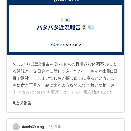
久しぶりに近況報告を🙃 柚さんの長期的な体調不良によ
る通院と、先日会社に新しく入ったパートさんが出勤3日
目で退社してしまい忙しさが振り出しに戻るという、ま
さに盆と正月が一緒に来たようなてんてこ舞いな忙しさ
💦 ちなみにnoteでも更新しましたが、現在柚さんの体調
不良は少しずつ回復しております🙆 note.com バタバタ
#
近況報告
してる合間を縫って、おそ松さんの映画観に行ったり、
内田有紀さんとてらのW主演の連ドラが決まったり、ミ
ッドナイト屋台Season2の地上波放送決まったり、
•
WESTA!の円盤化が決まったり、神ちゃんのソロプロジェ
demio6’s blog
2ヶ月前