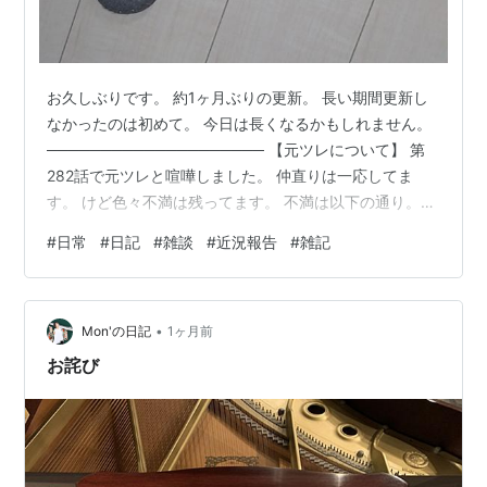
お久しぶりです。 約1ヶ月ぶりの更新。 長い期間更新し
なかったのは初めて。 今日は長くなるかもしれません。
──────────────────── 【元ツレについて】 第
282話で元ツレと喧嘩しました。 仲直りは一応してま
す。 けど色々不満は残ってます。 不満は以下の通り。
①スリッパを元の場所に戻さない ②トイレの電気をつ
#
日常
#
日記
#
雑談
#
近況報告
#
雑記
けっぱなし ③会ってる時間の2/3はSwitch2で遊ぶ ④私
との会話が適当 例:「12日一緒に休んでどっか行こう｣と
お互い確認しあったのに、「5日に休みとるで」と急な方
•
向転換する、など。 ↑こんなふうに脱いだら脱ぎっぱ。
Mon'の日記
1ヶ月前
これはまだマシ、片方裏返し、脱ぎ散らかしなんて当…
お詫び