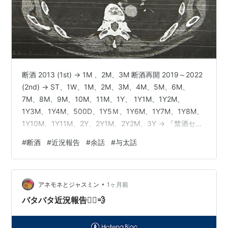
断酒 2013 (1st) → 1M 、2M、3M 断酒再開 2019～2022
(2nd) → ST、1W、1M、2M、3M、4M、5M、6M、
7M、8M、9M、10M、11M、1Y、 1Y1M、1Y2M、
1Y3M、1Y4M、500D、1Y5Ｍ、1Y6M、1Y7M、1Y8M、
1Y10M、1Y11M、2Y、2Y1M、2Y2M、3Y → 『禁酒セラ
ピー』(KKロングセラーズ) → 『アル中ワンダーランド』
#
断酒
#
近況報告
#
余話
#
与太話
(扶桑社文庫) → 『「そろそろ、お酒やめようかな」と思
ったときに読む本』(青春出版社) → Prime Video『アナザ
ーワールド』 さて、今日も長男夫婦が、 孫を連れて遊び
•
に来てくれたの…
アネモネとジャスミン
1ヶ月前
バタバタ近況報告🏃‍♀️💨