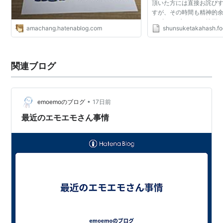
頂いた方には直接お詫び
すが、その時間も精神的
えずこのブログでご挨拶
amachang.hatenablog.com
shunsuketakahash.foo
思いました。 題名の通りな
というサービスを法人...
関連ブログ
•
emoemoのブログ
17日前
最近のエモエモさん事情