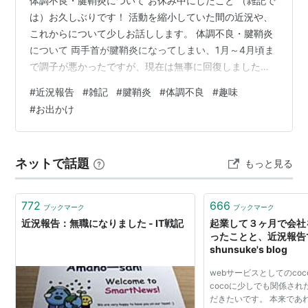
体調不良・腱鞘炎について お休み中にしたこと （雑記で
は）お久しぶりです！ 活動を縮小していた間の近況や、
これからについて少しお話しします。 体調不良・腱鞘炎
について 両手首が腱鞘炎になってしまい、1月～4月頃ま
で調子が悪かったですが、現在は無事に回復しました！
原因は主にパソコンの使いすぎですね。
#
近況報告
#
雑記
#
腱鞘炎
#
体調不良
#
趣味
#
お出かけ
ネットで話題
もっと見る
772
666
ブックマーク
ブックマーク
近況報告：無職になりました - IT戦記
起業して３ヶ月で会社
ったことと、近況報告で
shunsuke's blog
webサービスとしてのco
cocoに少しでも関係さ
だきたいです。 本来であ