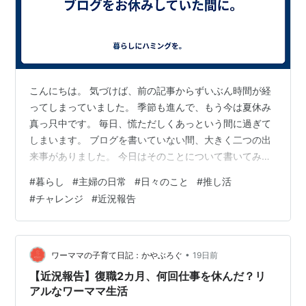
こんにちは。 気づけば、前の記事からずいぶん時間が経
ってしまっていました。 季節も進んで、もう今は夏休み
真っ只中です。 毎日、慌ただしくあっという間に過ぎて
しまいます。 ブログを書いていない間、大きく二つの出
来事がありました。 今日はそのことについて書いてみよ
うと思います。 ①推しができたこと 人生で初めて、推
#
暮らし
#
主婦の日常
#
日々のこと
#
推し活
しという存在ができました。 近年、推し活ブームじゃな
#
チャレンジ
#
近況報告
いですか？ 推し活をしている人を見て、いつもちょっと
羨ましかったんです。 楽しそうでいいな、生き生きして
るなって。 でも、憧れはあるものの、推し活はすごくお
金がかかるイメージだったので、推し活に手を出しては
•
ワーママの子育て日記：かやぶろぐ
19日前
いけないゾ…という自制心もあり…
【近況報告】復職2カ月、何回仕事を休んだ？リ
アルなワーママ生活