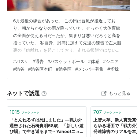
6月最後の練習があった。 この日は台風が接近してお
り、朝からかなりの雨が降っていた。せっかく大体育館
の全面が使える日だったが、集まりは悪いだろうと高を
括っていた。 私自身、肘痛に加えて先週の練習で左太腿
裏の「肉離れ」を起こしており、走れる状態ではない。
痛み止めとテーピングでガチガチに固めながら、「今日
#
バスケ
#
通告
#
バスケットボール
#
体感
#
シニア
は無理せず、適当に流してやろう」と心に決め、雨の中
#
渋谷
#
渋谷区本町
#
渋谷区
#
メンバー募集
#
怪我
を自転車で渋谷区立本町学園へと向かった。 予想に反し
て、悪天候にもかかわらず男子18名、女子5名の計24名
が集まった。大体育館を2面に分け、終了まで休憩なしの
ネットで話題
もっと見る
ゲーム形式が行われた。 練習の顛末：力まないことの強
さと、謎の「やった気がしない感」 さて…
1015
707
ブックマーク
ブックマーク
「とんねるずは死にました」―戦力外
上智大卒、新人賞受賞
通告された石橋貴明58歳、「新しい遊
らゆる場面で「戦力外
び場」で生き返るまで - Yahoo!ニュー
発達障害のリアルを本人