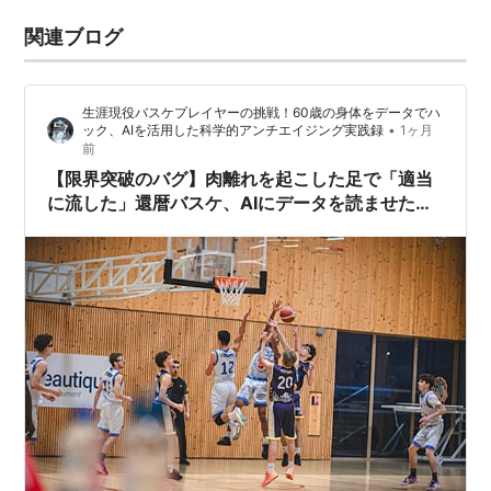
関連ブログ
生涯現役バスケプレイヤーの挑戦！60歳の身体をデータでハ
•
ック、AIを活用した科学的アンチエイジング実践録
1ヶ月
前
【限界突破のバグ】肉離れを起こした足で「適当
に流した」還暦バスケ、AIにデータを読ませたら
「F1マシンが片輪パンクで高速走行している」と
激怒された話