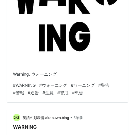
Warning. ウォーニング
#
WARNING
#
ウォーニング
#
ワーニング
#
警告
#
警報
#
通告
#
注意
#
警戒
#
忠告
•
英語の顔表情.airabuwo.blog
5年前
WARNING