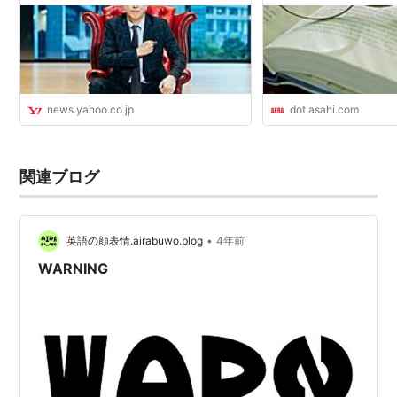
ス
AERA DIGITAL（
news.yahoo.co.jp
dot.asahi.com
関連ブログ
•
英語の顔表情.airabuwo.blog
4年前
WARNING