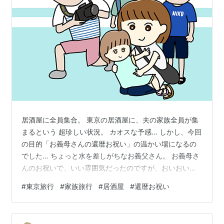
居酒屋に全員集合。 東京の居酒屋に、夫の家族全員が集
まるという 超珍しい状況。 カオスな予感… しかし、今回
の目的「お義母さんの還暦お祝い」の温かい場になるの
でした… ちょっと水を差しがちなお義父さん。 お義母さ
んのお祝いで、いい雰囲気だったのですが、おいおいと
泣く姿を見てつい言っちゃったようでした（汗） そこで
#
東京旅行
#
家族旅行
#
居酒屋
#
還暦お祝い
すかさず双子くんたちの登場（笑） 子どもたちは自由に
騒ぎ、にぎやかで和やかなお祝いとなったのでした…。
そして次の日は、目的の動物園に向かいます！ つづく。