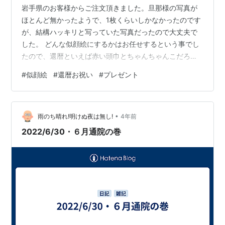
岩手県のお客様からご注文頂きました。旦那様の写真が
ほとんど無かったようで、1枚くらいしかなかったのです
が、結構ハッキリと写っていた写真だったので大丈夫で
した。 どんな似顔絵にするかはお任せするという事でし
たので、還暦といえば赤い頭巾とちゃんちゃんこだろう
と思い、それらを着せて、ご注文していただいたお客様
#
似顔絵
#
還暦お祝い
#
プレゼント
と仲の良い様子を描かせて頂きました。 お客様からはと
ても素敵な色紙になっていて満足しているとのご連絡を
いただけたので良かったです。 この似顔絵が良き還暦祝
•
いになる事を願っております。 ・お客様の写真から名刺
雨のち晴れ!明けぬ夜は無し!
4年前
やSNSのアイコン、記念日のプレゼントなど使える似顔
2022/6/30・６月通院の巻
絵を制作します。 お問い合わせはコチラ…