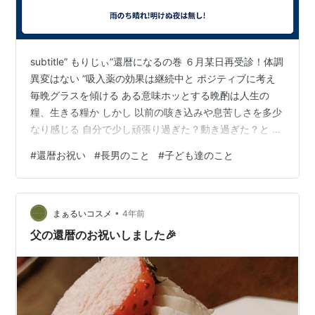
subtitle” もりじぃ”還暦になるの巻 ６月某日再受診！体調
異変はない ”吸入薬の効果は継続中と ポジティブに考え
毎晩グラスを傾ける ある意味ホッとする晩酌は人生の
糧、生きる糧か しかし 以前の咳き込みや息苦しさを多少
なり感じる 自分で少し頑張り過ぎた？動き過ぎた？と 思
う時かな 今月も吸入薬もらいに受診 安心安心 ここまで
#
還暦お祝い
#
長男のこと
#
子ども達のこと
来ると 生命保険か損害保険みたいな？もの？ 外出する時
に ”吸入薬”をバッグの中で何度も確認する 指さし点呼！
始め！よしっ！よしっ！ そぉ、持ってるだけで不安が和
•
らぐ 特別企画 もりじぃ”還暦になるの巻の開催 ６月某
まぁるいコスメ
4年前
日”もりじぃ”は近親者に 見守られる中、俗に言う”還…
父の還暦のお祝いしました🎉