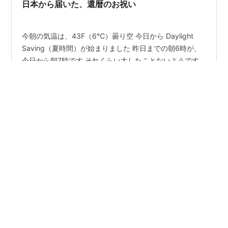
入れていく。はずだったのだがハイチュウを伸ばすよう
日本から届いた、還暦のお祝い
にし…