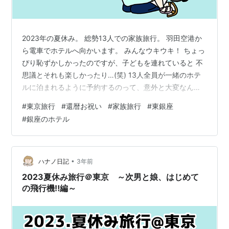
2023年の夏休み。 総勢13人での家族旅行。 羽田空港か
ら電車でホテルへ向かいます。 みんなウキウキ！ ちょっ
ぴり恥ずかしかったのですが、子どもを連れていると 不
思議とそれも楽しかったり…(笑) 13人全員が一緒のホテ
ルに泊まれるように予約するのって、意外と大変なんで
すね。 旅行会社ごとに各ホテルの割り当てというか、確
#
東京旅行
#
還暦お祝い
#
家族旅行
#
東銀座
保している部屋数が決まっているようでした。 だから、
#
銀座のホテル
ここのホテルが何部屋も空いているからここにします
ね、といった感じではなくて…。 旅行で上野動物園に行
くこと、羽田とのアクセスも考え…結果、銀座に泊まる
ことになりました。 けれど、夜外でご飯を食べて帰って
•
ハナノ日記
3年前
くるときに夜の銀座をブラ…
2023夏休み旅行＠東京 ～次男と娘、はじめて
の飛行機‼編～