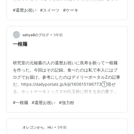
どね😉 私も不老不死になりた、、不死はやっぱりいいで
#
還暦お祝い
#
スイーツ
#
ケーキ
すw この日は釜飯を家で食べました 最近はテイクアウ
ト？用なんてあるんですね 再利用できそうなくらい頑丈
なもので来ます 釜飯の写真はありません🤤 ケーキが素晴
•
らしいから見て👀 いちごタルト 最強 苺しか勝たん🍓 本
sahya8のブログ
5年前
命はショートケーキですけどね みなさんはどんなケーキ
一根麺
が好きですか？…
研究室の元秘書の人の還暦お祝いに長寿を願って一根麺
を作った。今回はその記録。食べたのは私で本人にはブ
ログでお届け。参考にしたのはデイリーポータルZの記事
だ。https://dailyportalz.jp/kiji/160615196773①混ぜ
る。ホットケーキミックスや白玉粉に対する水の量では
ないのでもっと水を加えたくなるが10分続けると一塊に
#
一根麺
#
還暦お祝い
#
強力粉
なった。②こねる。楽しい。私、うどん職人だったかな
と思う。③寝かす。④棒状にしてねじる、棒状にしてね
じるを繰り返す。普段しない動きはプロっぽくていい。
•
⑤油に浸けて一晩置く。⑥沸騰したお湯にぴゅんぴゅん
オレゴンから、Hi♪
5年前