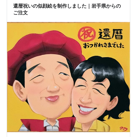
ージを見て、しばらく妄想旅行でもします。 （東北地方
還暦祝いの似顔絵を制作しました｜岩手県からの
に行ってみたいのですが、旅費は…
ご注文