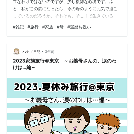
ブなわけではないのですが、少し複雑な心境です。ふ
と、私がこの歳になったら、今の母のように元気で過ご
しているのだろうか、そもそも、そこまで生きているの
だろうか・・・などと思わず考えてしまいました。母が
#
雑記
#
旅行
#
家族
#
母
#
還暦お祝い
行ってみたいとのことだったので、今年の4月ごろに予約
していた、星野リゾートに行ってきました。界 遠州で
す。「九州とか、もっと遠くへ足を運ばなくて良さそ
•
う？」と聞いてみたのですが、「行きたいところがあ
ハナノ日記
3年前
る」とのことでこちらになりました。
2023家族旅行＠東京 ～お義母さんの、涙のわ
けは…編～