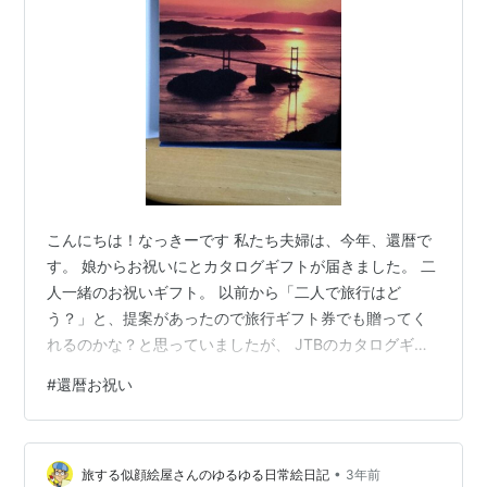
こんにちは！なっきーです 私たち夫婦は、今年、還暦で
す。 娘からお祝いにとカタログギフトが届きました。 二
人一緒のお祝いギフト。 以前から「二人で旅行はど
う？」と、提案があったので旅行ギフト券でも贈ってく
れるのかな？と思っていましたが、 JTBのカタログギフ
トなので、旅館やホテルの宿泊を選べます。 その他、グ
#
還暦お祝い
ルメやファッショングッズなども沢山掲載されていまし
た。 有効期限は1年間なのでゆっくり選べます。 が！！
うっかり忘れていて期限切れにならないようにしなくて
•
は。 ラグジュアリーなホテルや老舗旅館が載っているペ
旅する似顔絵屋さんのゆるゆる日常絵日記
3年前