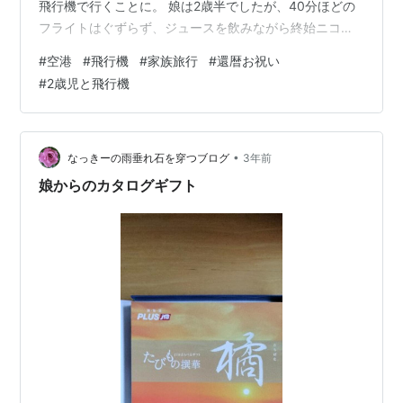
飛行機で行くことに。 娘は2歳半でしたが、40分ほどの
フライトはぐずらず、ジュースを飲みながら終始ニコニ
コで行くことができました。 マンガを載せずに投稿して
#
空港
#
飛行機
#
家族旅行
#
還暦お祝い
いました(笑) ゆっくり外見ながら、フライトを楽しみた
#
2歳児と飛行機
かったなぁ～（遠い目） けれど、子どもがいたので乗務
員さんからおもちゃをもらったり、声をかけてもらった
り…とても楽しくて快適な空の旅でした。 つづく。
•
なっきーの雨垂れ石を穿つブログ
3年前
娘からのカタログギフト