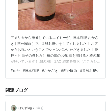
アメリカから帰省しているエイミーが、日本料理 おかざ
き [ 西公園前 ] で、還暦お祝いをしてくれました！ お店
からお祝いということでシャンパンいただきました！ 乾
杯～✨ 白子の煮おろし 椿の蕾のお椀 蓋を開けると椿の花
が咲いています！ 鯛の潮汁 ZAO 純米吟醸 K（こころシ
リーズ） お造り 穴子焼物 里芋田楽 飛露喜 特別純米 かす
#
仙台
#
日本料理
#
おかざき
#
西公園前
#
還暦お祝い
みざけ 初しぼり 新酒うすにごり💕 料理長 近藤大貴さん
かぶにずわい蟹 日髙見特約店季節限定酒「純米 干支ボト
ル 」 仙台牛のすき焼き 食事 桜エビの炊き込みご飯 新政
関連ブログ
Viridian ヴィリジアン -天鵞絨- 2024- 水菓子 はるか🍏
蔵王のはちみつ …
•
ぽんずlog
3年前