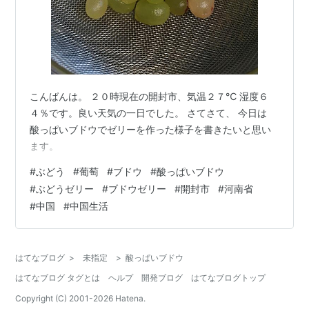
こんばんは。 ２０時現在の開封市、気温２７℃ 湿度６
４％です。良い天気の一日でした。 さてさて、 今日は
酸っぱいブドウでゼリーを作った様子を書きたいと思い
ます。
#
ぶどう
#
葡萄
#
ブドウ
#
酸っぱいブドウ
#
ぶどうゼリー
#
ブドウゼリー
#
開封市
#
河南省
#
中国
#
中国生活
はてなブログ
>
未指定
>
酸っぱいブドウ
はてなブログ タグとは
ヘルプ
開発ブログ
はてなブログトップ
Copyright (C) 2001-
2026
Hatena.