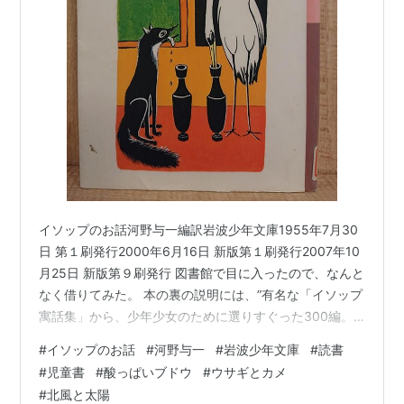
イソップのお話河野与一編訳岩波少年文庫1955年7月30
日 第１刷発行2000年6月16日 新版第１刷発行2007年10
月25日 新版第９刷発行 図書館で目に入ったので、なんと
なく借りてみた。 本の裏の説明には、”有名な「イソップ
寓話集」から、少年少女のために選りすぐった300編。
「ライオンとネズミ」「北風と太陽」「ウサギとカメ」
#
イソップのお話
#
河野与一
#
岩波少年文庫
#
読書
「肉をくわえたイヌ」「キツネとブドウ」など誰でも知
#
児童書
#
酸っぱいブドウ
#
ウサギとカメ
っている話から珍しい話まで、原典ギリシア語からの
#
北風と太陽
訳。小学３・４年以上”とある。 たしかに、よく知ってい