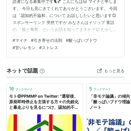
読者になる募集中です🐈💕 こんにちは🐱 マイナと申しま
す。 今日も見にきてくれてありがとうございます。 今回
は「認知的不協和」について お話ししたいと思います😊
スポンサーリンク 突然ですが みなさんはイソップ 童話
の 「狐と葡萄」というお話を知ってますか？🦊 むかしむ
かし お腹が空いたキツネは たわわに実ったブドウが食べ
#
マイナ
#
引き寄せの法則
#
酸っぱいブドウ
たくて食べたくて 仕方がありませんでした。 でも、その
#
甘いレモン
#
ストレス
ブドウはとても高いところに実っているので取ることが
できません。 諦めたキツネは 「どうせあのブドウは 酸
っぱくて美味しくないに決まってる！」 と負け惜しみを
ネットで話題
もっと見る
言い 帰っていきましたとさっ🦊笑 こんなお話があったん
ですね💡 わ…
16
5
ブックマーク
ブックマーク
モト@PPMMP on Twitter: "選挙後、
「非モテ論議」の傾向
原発即時停止を主張する方々の先鋭化
「酸っぱいブドウ理論」
と暴走ぶりを見るにつけ、認知的不協
ノート
和理論ってそれなりに一理あるんだな
あと思う。宗教的予言が外れた教団の
信仰が逆に深まり活性化した例とか、
酸っぱいブドウとか… "