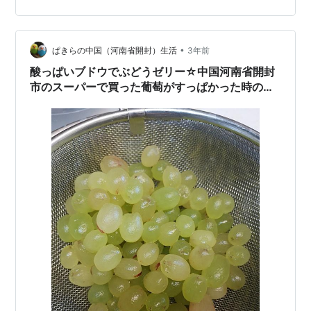
る話。だけど、そうか、それもイソップか！というもの
も。「北風と太陽」なんて、絵本もたくさんあって、日
本の昔話かと思っ…
•
ぱきらの中国（河南省開封）生活
3年前
酸っぱいブドウでぶどうゼリー☆中国河南省開封
市のスーパーで買った葡萄がすっぱかった時の食
べ方