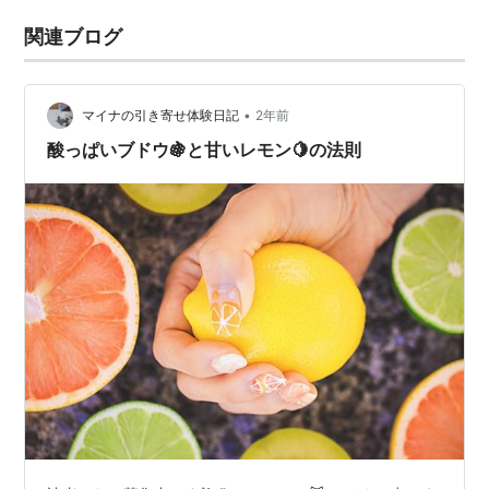
関連ブログ
•
マイナの引き寄せ体験日記
2年前
酸っぱいブドウ🍇と甘いレモン🍋の法則