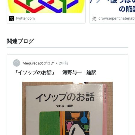
twitter.com
crowserpent.hatenab
関連ブログ
•
Megurecaのブログ
2年前
『イソップのお話』 河野与一 編訳