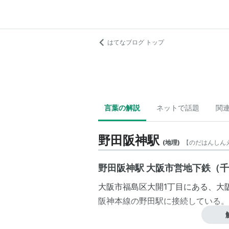
はてなブログ トップ
言葉の解説
ネットで話題
関
野田阪神駅
(
地理
)
【
のだはんしん
野田阪神駅 大阪市営地下鉄（
大阪市
福島区
大開1丁目
にある、
大
阪神本線
の
野田駅
に接続している。