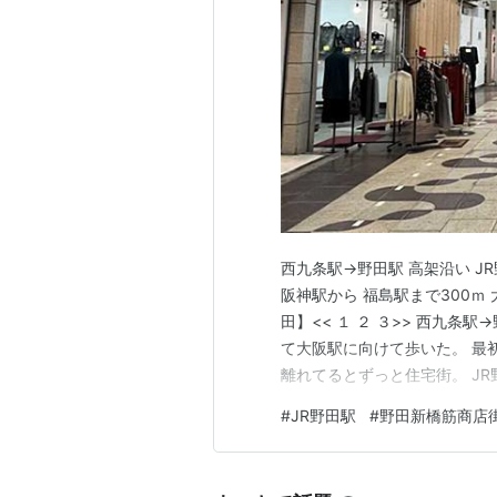
○
リスト
：
駅キーワード
○
リスト
：
駅つきキーワード
西九条駅→野田駅 高架沿い J
阪神駅から 福島駅まで300ｍ
田】<< １ ２ ３>> 西九条
て大阪駅に向けて歩いた。 最初
離れてるとずっと住宅街。 J
区は野田藤の発祥地。 町名版
#
JR野田駅
#
野田新橋筋商店
はカレー、牛丼、ハンバーガ
狭しと並ん…