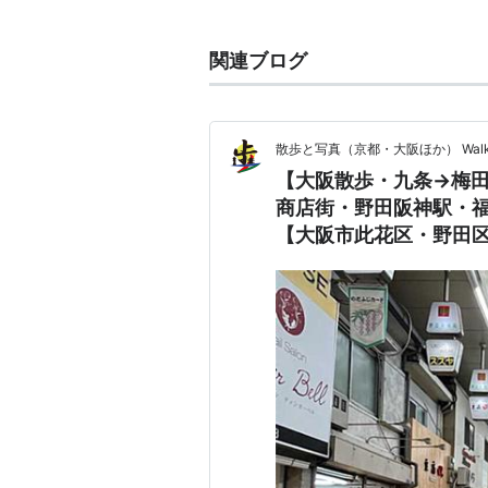
駅名に「
阪神
」が付くのは、J
ちなみにJR
野田駅
に接続する
関連ブログ
大阪市電が走っていた頃の停
「
野田阪神
」と云う呼称が、
定着している。（因みに、
阪
散歩と写真（京都・大阪ほか） Walker'Scen
は、阪急
今津線
「
阪神国道駅
【大阪散歩・九条→梅
現在、
阪神電気鉄道
（
阪神電
商店街・野田阪神駅・
ので、文字通りの「野田・阪
【大阪市此花区・野田区・
●
大阪市営地下鉄
千日前線
「
野田阪神駅
(
S11
)」→
玉川駅
(
S
接続路線
阪神電気鉄道
阪神本線
野田駅
JR東西線
海老江駅