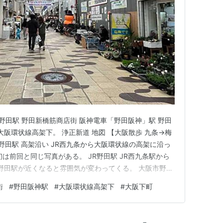
R野田駅 野田新橋筋商店街 阪神電車「野田阪神」駅 野田
 大阪環状線高架下。 浄正新道 地図 【大阪散歩 九条→梅
駅→野田駅 高架沿い JR西九条から大阪環状線の高架に沿っ
は前回と同じ写真がある。 JR野田駅 JR西九条駅から
R野田駅が近くなると雰囲気が変わってくる。 大阪市野田
の色も藤色。 そして、野田駅 反対側は国道。 駅周辺に
街
#
野田阪神駅
#
大阪環状線高架下
#
大阪下町
ーのチェーンなど多くの飲食店・酒を飲む居酒屋などが所