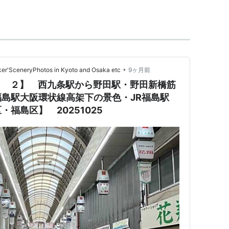
R
野田駅
と区別するためである。
大阪市営地下鉄
の駅は
玉川駅
。
留所が「野田・阪神前」だった為、そのまま
地域の愛称として（関西ローカルで）一般的に
神電鉄
の他社局で駅名に「
阪神
」が含まれるの
•
eryPhotos in Kyoto and Osaka etc
9ヶ月前
」。）
田 ２】 西九条駅から野田駅・野田新橋筋
鉄
）本社が
阪神本線
野田駅
北側に隣接している
福島駅大阪環状線高架下の景色・JR福島駅
神前」と成っている。
福島区】 20251025
12
)…
南巽駅
(
S24
)