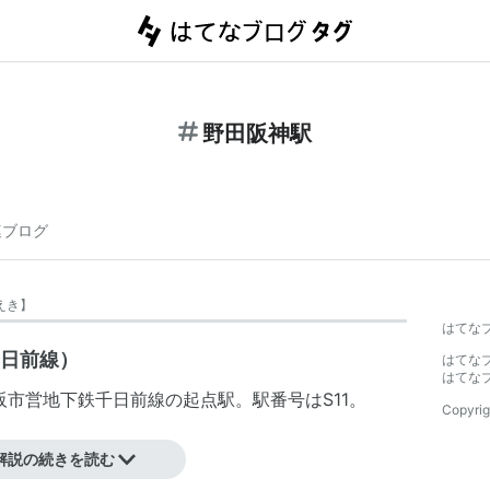
野田阪神駅
連ブログ
えき
】
はてな
千日前線）
はてな
はてな
阪市営地下鉄
千日前線
の起点駅。駅番号はS11。
Copyrig
解説の続きを読む