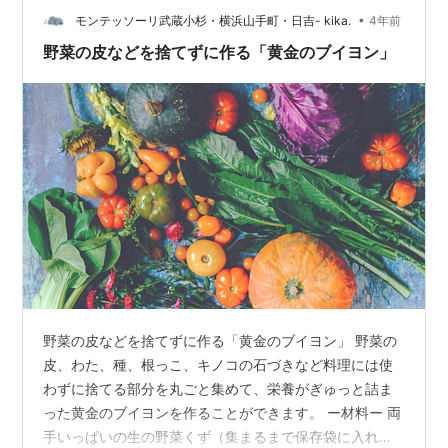
•
菜のうまみがギュッと詰まったこの出汁は、カレーやス
モンテッソーリ武蔵小杉・横浜山手町・日吉- kika.
4年前
ープ、煮物など、あらゆる料理のベースとして大活躍し
野菜の皮などを捨てずに作る「黄金のブイヨン」
ます。 材料：にんじんの皮、玉ねぎの皮…
野菜の皮などを捨てずに作る「黄金のブイヨン」 野菜の
皮、わた、種、根っこ、キノコの石づきなど料理には使
わずに捨てる部分を丸ごと集めて、栄養がぎゅっと詰ま
った黄金のブイヨンを作ることができます。 ー材料ー 両
手いっぱいの生の野菜くず（集まるまで保存袋に入れて