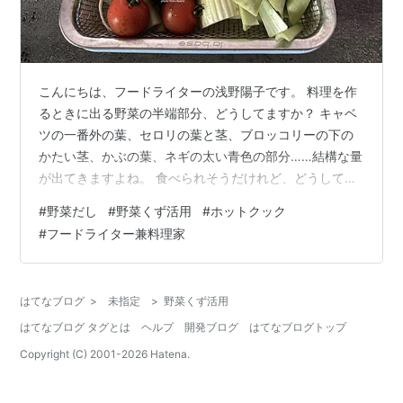
こんにちは、フードライターの浅野陽子です。 料理を作
るときに出る野菜の半端部分、どうしてますか？ キャベ
ツの一番外の葉、セロリの葉と茎、ブロッコリーの下の
かたい茎、かぶの葉、ネギの太い青色の部分……結構な量
が出てきますよね。 食べられそうだけれど、どうしてい
いかわからない。 またはかぶなど、白い実は食べるけれ
#
野菜だし
#
野菜くず活用
#
ホットクック
ど、どうしても葉っぱ部分は残る。 もったいないなーと
#
フードライター兼料理家
迷いながらも捨ててしまっていませんか？ その悩みを一
挙に解決するのが「野菜だし」です！ 作り方は簡単。 カ
レーやスープに使えますが、そのまま飲んでもびっくり
はてなブログ
>
未指定
>
野菜くず活用
するほど美味なのです 今回は、そのレシピを紹介しま
はてなブログ タグとは
ヘルプ
開発ブログ
はてなブログトップ
す。 ＊我が家のホットクックはこ…
Copyright (C) 2001-
2026
Hatena.