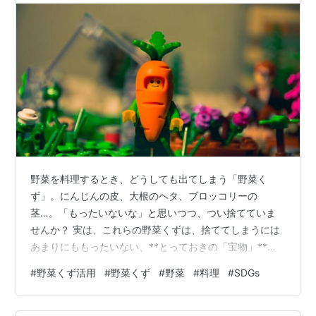
野菜を料理するとき、どうしても出てしまう「野菜く
ず」。にんじんの皮、大根のヘタ、ブロッコリーの
茎…。「もったいないな」と思いつつ、つい捨てていま
せんか？ 実は、これらの野菜くずは、捨ててしまうには
あまりにももったいない、**とっておきの「宝物」**な
んです。今回は、毎日の料理がもっと楽しくなる、野菜
#
野菜くず活用
#
野菜くず
#
野菜
#
料理
#
SDGs
くずの驚きの活用法を3つご紹介します。 1. 煮るだけで
本格的な味！「魔法のベジブロス」 野菜くずの代表的な
活用法といえば、**ベジブロス（野菜出汁）**です。野