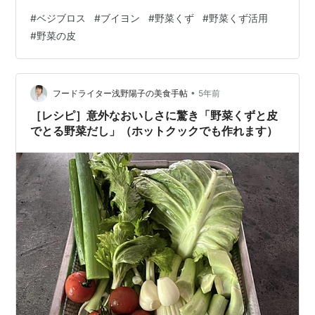
冷蔵庫に保管） 水 1300ml 酒 小さじ１ ー作り方ー 野菜
#
ベジブロス
#
ブイヨン
#
野菜くず
#
野菜くず活用
くずはタワシなどでよく洗います 水の中に野菜くずと酒
#
野菜の皮
を入れて沸騰するまで強火で煮込む 沸騰したら弱火にし
て２０分から３０分煮込む ボウルで濾したら完成です ※
紫の野菜は色が出てしまうので問題ない場合のみ使用す
る ※セロリなどの香りが強いものは少量にする カレー、
•
フードライター浅野陽子の美食手帖
5年前
汁物、お浸し、煮汁…
［レシピ］意外なおいしさに驚き「野菜くずと皮
でとる野菜だし」（ホットクックでも作れます）