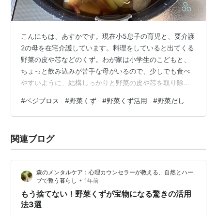
こんにちは、あすかです。現在小5息子の育児と、要介護
2の母を在宅介護しています。料理をしていると出てくる
野菜の皮や芯などのくず。わが家は小学生のこどもと、
ちょっと飲み込みが苦手な母がいるので、少しでも食べ
やすいように、結構しっかりと野菜の皮や芯を取り除い
ていると思います。ただ、ちょっともったいないなぁと
#
ベジブロス
#
野菜くず
#
野菜くず活用
#
野菜だし
いう気持ちもあって。多分母と同じ食事をしなかったと
したら、野菜にもよるとは思いますが、大根やにんじん
などはよく洗って皮ごと調理しているのではないか
関連ブログ
な…。そんなことを考えながら、日々食事作りをしてい
ました。するとそんな野菜くずを煮出して出汁をとる
「ベジブロス」というものがあるとのこと。ちょっと捨
森のメンタルケア：心理カウンセラーが教える、自然とハー
て…
•
ブで整う暮らし
1年前
もう捨てない！野菜くずが宝物になる驚きの活用
法3選