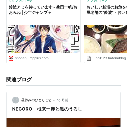
ブックマーク
ブックマーク
鈴波アミを待っています - 塗田一帆/お
おいしい粕漬のお魚を
おみね | 少年ジャンプ＋
屋老舗の”鈴波” - お
shonenjumpplus.com
juno1123.hatenablog
関連ブログ
•
昼休みのひとりごと
7ヶ月前
NEGORO 根来ー赤と黒のうるし