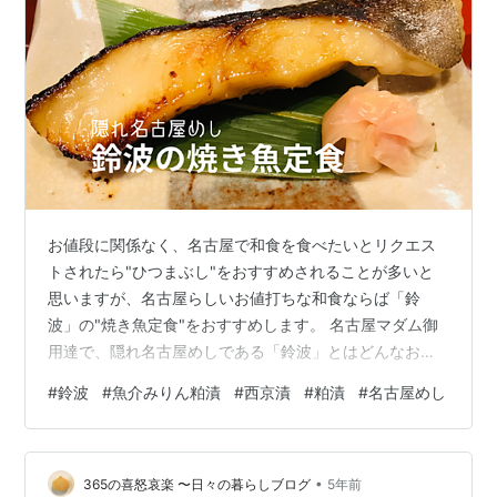
お値段に関係なく、名古屋で和食を食べたいとリクエス
トされたら"ひつまぶし"をおすすめされることが多いと
思いますが、名古屋らしいお値打ちな和食ならば「鈴
波」の"焼き魚定食"をおすすめします。 名古屋マダム御
用達で、隠れ名古屋めしである「鈴波」とはどんなお店
なのか？ 魚介みりん粕漬の焼き魚ランチを本店で食べて
#
鈴波
#
魚介みりん粕漬
#
西京漬
#
粕漬
#
名古屋めし
きました。 食レポあります。 お楽しみに。 鈴波とは？
大和屋の守口漬とは？ 魚介みりん粕漬の秘密 アクセス
営業時間 定休日 メニュー 日曜日のランチタイムの混雑
•
状況は？ 実食レポート 今回食べた定食 焼き魚以外のメ
365の喜怒哀楽 〜日々の暮らしブログ
5年前