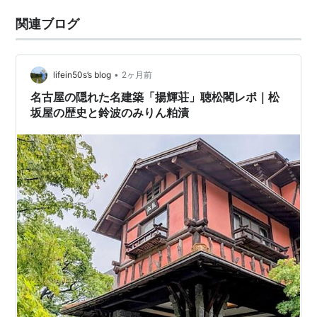
関連ブログ
•
lifein50s’s blog
2ヶ月前
名古屋の隠れた名建築「揚輝荘」聴松閣レポ｜松
坂屋の歴史と鈴波のみりん粕漬