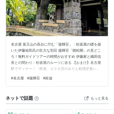
名古屋 覚王山の高台に佇む「揚輝荘」：松坂屋の礎を築
いた伊藤祐民氏の壮大な別荘 揚輝荘「聴松閣」の見どこ
ろ！無料ガイドツアーの時間がおすすめ 伊藤家と織田信
長との関わり：松坂屋のルーツに迫る 【おまけ】名古屋
駅でディナー！「鈴波」エスカ店のみりん粕漬定食レポ
「揚輝荘」は名古屋市の寺院「覚王山日泰寺」のほど近
#
名古屋
#
揚輝荘
#
鈴波
くにある、百貨店の松坂屋初代社長の15代伊藤次郎左衛
門祐民が建設した別荘地です。 大正から昭和初期にかけ
て建設され、昭和14年ころには約一万坪の敷地に庭園と
ネットで話題
もっと見る
共に30を超える建造物があったのですが、現在はその一
部に5棟の建造物が残されていて、名古屋市指定有形文化
財に指定されています。 今回は…
56
5