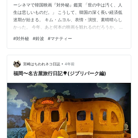
ーシネマで韓国映画『対外秘』鑑賞 「世の中は汚く、人
生は悲しいものだ。」 こうして、韓国の深く長い経済低
迷期が始まる。 キム・ムヨル、表情・演技、素晴晴らし
かった。 今年、あと何本の映画を観れるのだろうか。 あ
と１か月となりました、２０２４年も。 晩ご飯は、映画
#
対外秘
#
鈴波
#
マナティー
の前に。 松坂屋名古屋店地下の名店『鈴波』にて。 御座
候の前のお店ね。 もちろんマナティーと。 鈴波 魚介み
りん粕漬 大和屋守口漬総本家の漬ける技を魚に生かした
•
人気の逸品 二人とも、銀だら定食にお豆腐を付けた。 ほ
宮崎はちわれネコ日誌
4年前
んとめちゃくちゃ美味しいお店。 ママと松坂屋行くとき
福岡〜名古屋旅行日記🌳(ジブリパーク編)
は、たいていここでラ…