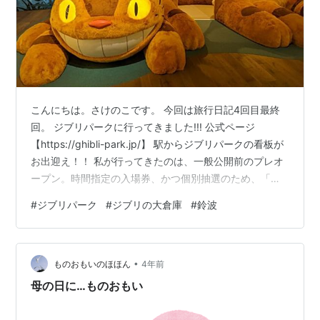
こんにちは。さけのこです。 今回は旅行日記4回目最終
回。 ジブリパークに行ってきました!!! 公式ページ
【https://ghibli-park.jp/】 駅からジブリパークの看板が
お出迎え！！ 私が行ってきたのは、一般公開前のプレオ
ープン。時間指定の入場券、かつ個別抽選のため、「大
倉庫10:00」「青春の丘15:00」という時間割に。 時間指
#
ジブリパーク
#
ジブリの大倉庫
#
鈴波
定＆個別抽選というのは、行く側からすると予定が組み
にくいので、全部回れるプランが出るのを期待しており
ます。……どんどこ森も行きたかった……!! 愛・地球博記
•
念公園の門のネコバスの記念撮影を済ませて園内に入る
ものおもいのほほん
4年前
と…… ラピュタのロボット兵が歩いとる!!!! …
母の日に…ものおもい