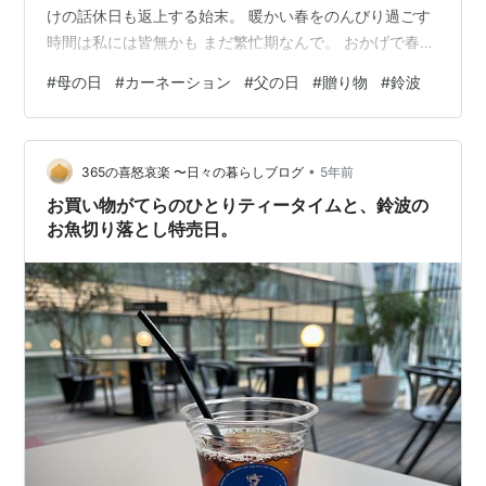
けの話休日も返上する始末。 暖かい春をのんびり過ごす
時間は私には皆無かも まだ繁忙期なんで。 おかげで春の
売上記録を更新することができましたあ！といってもお
#
母の日
#
カーネーション
#
父の日
#
贈り物
#
鈴波
給料が大幅アップするわけじゃないからかなしー🤣よの
なかそんなもん。 まっ会社は安泰、社員はみんな元気で
よかったよかった、ということで。 母の日にカーネーシ
•
ョンはなぜ？🌺 お花もいいけど●●●もね💗 ようこそ無
365の喜怒哀楽 〜日々の暮らしブログ
5年前
限ループへ 結局、ワタシは・・・ 母の日にカーネーショ
お買い物がてらのひとりティータイムと、鈴波の
ンはなぜ？🌺 しかし、こん…
お魚切り落とし特売日。