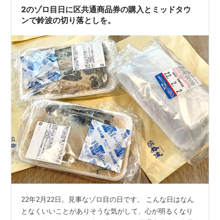
ニューもこだわっています 焼き魚に合うごはん 八丁味噌
2のゾロ目日に区共通商品券の購入とミッドタウ
の赤だし 丹波黒豆 漬…
ンで鈴波の切り落としを。
22年2月22日。見事なゾロ目の日です。 こんな日はなん
となくいいことがありそうな気がして、心が明るくなり