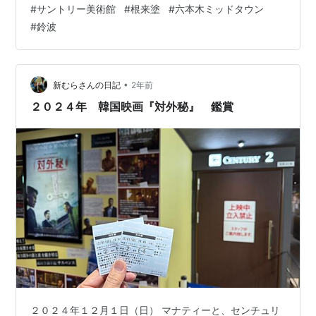
#
サントリー美術館
#
根来塗
#
六本木ミッドタウン
たら最終日になってしまい、慌てて訪れた。 根来寺に
#
鈴波
は、以前和歌山にパンダを見に行き、高野山の宿坊に泊
まった際に立ち寄った。秀吉に抵抗した武装した僧兵の
根来衆のことは日本史やドラマで知っていて、現地でも
説明を見た記憶があるけれど、漆器のことは特に気に留
•
新むらさんの日記
2年前
めなかった。木地に下地を塗った後、椀の場合は口を…
２０２４年 韓国映画『対外秘』 鑑賞
２０２４年１２月１日（日） マナティーと、センチュリ