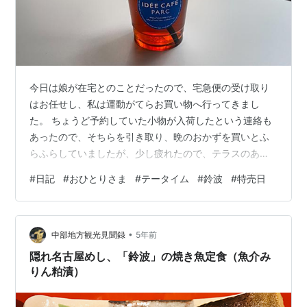
今日は娘が在宅とのことだったので、宅急便の受け取り
はお任せし、私は運動がてらお買い物へ行ってきまし
た。 ちょうど予約していた小物が入荷したという連絡も
あったので、そちらを引き取り、晩のおかずを買いとふ
らふらしていましたが、少し疲れたので、テラスのある
カフェに寄り一休み。寄り道をするつもりもなかったの
#
日記
#
おひとりさま
#
テータイム
#
鈴波
#
特売日
で、読む本もなく、スマホを見る気にもなれず、たまに
やってくる雀を眺めたりと、本当にただぼんやりとして
いました。専業主婦などというものは、毎日毎日決まっ
•
たことの繰り返しで、頭を使うようなことはありませ
中部地方観光見聞録
5年前
ん。これではどんどん脳の働きが悪くなるのでは？など
隠れ名古屋めし、「鈴波」の焼き魚定食（魚介み
と危惧しているところですが、今日のようにさらにぼん
りん粕漬）
や…