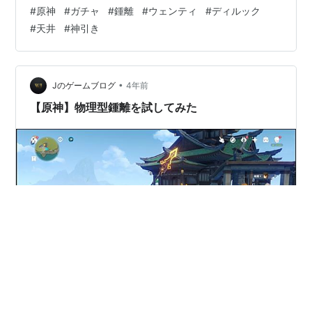
離先生狙いで回すことに。結果は... 無念...仮天井いつも
#
原神
#
ガチャ
#
鍾離
#
ウェンティ
#
ディルック
ディルックな気がs.... 残り１回分も回しましたが当然
#
天井
#
神引き
☆4。無念...あぁ無念。。。 デイリーをやりながら、そ
んなこんなで2日がたち、原石が160に。 ディルックの事
もあり、無心でガチャを回す。 あれ、何かがおかしい。
金色が見える。 げ。まだ2回目ですよ先生??一応確認す
•
Jのゲームブログ
4年前
る。 …
【原神】物理型鍾離を試してみた
はじめまして、Jです。 今回はあまり参考にならない物