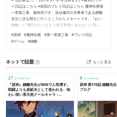
イ日記はこちら ※前回のプレイ日記はこちら 魔神任務第
一章第三幕、最終回です。送仙儀式の当事者である鍾離
先生に話を聞きに行くところからスタートです。 ｢おい、
鍾離！｣ ｢璃月の人々はもう岩王帝君に会えないと思って
るぞ、この悲しげで寂しい雰囲気を見てみろよ･･･｣ ｢なん
#
原神
#
魔神任務
#
第一章第三幕
#
プレイ日記
で当事者のおまえが『気楽』に構えてるんだ！｣ ｢ハハハ
#
ゲーム
#
鍾離
ッ･･･3700続いた重荷を下ろしたんだ、気楽になるのも
無理ないだろ？｣ やっぱりプレッシャーとかあったんか
な･･･？ それを3700年も続けてきたってんだから、すご
ネットで話題
もっと見る
いもんだよ。 ｢そうだ、お前たちはいつ空いている？
『新…
27
9
ブックマーク
ブックマーク
『原神』鍾離先生がSNSで人気博す。
原神 第176話 鍾離先生 
戦闘よりも炭鉱夫として使われる、味
ブログ
わい深い系天然クールキャラ -
AUTOMATON