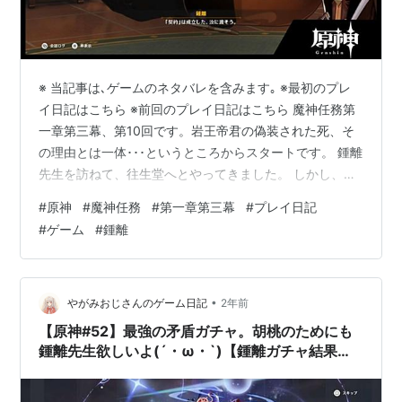
※ 当記事は､ゲームのネタバレを含みます｡ ※最初のプレ
イ日記はこちら ※前回のプレイ日記はこちら 魔神任務第
一章第三幕、第10回です。岩王帝君の偽装された死、そ
の理由とは一体･･･というところからスタートです。 鍾離
先生を訪ねて、往生堂へとやってきました。 しかし、鍾
離先生は北国銀行に行っていて留守。 おいおい、神の心
#
原神
#
魔神任務
#
第一章第三幕
#
プレイ日記
を狙っているヤツの本拠地にわざわざ出向くとか、正気
#
ゲーム
#
鍾離
か？ 非常に心配なので、おじさん達も様子を見に行って
みます。 北国銀行に行くと、そこには鍾離先生とタルタ
リヤと、そして･･･！ このエロい女は！？ オメー淑女じ
ゃねーか、この野郎！ ここで会ったが百年目！お命頂
•
やがみおじさんのゲーム日記
2年前
戴！！ ｢『十一執…
【原神#52】最強の矛盾ガチャ。胡桃のためにも
鍾離先生欲しいよ(´・ω・`)【鍾離ガチャ結果＋
近況報告】