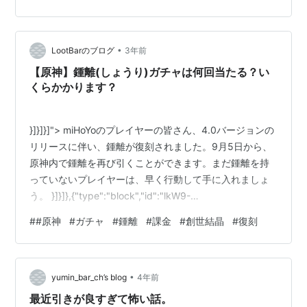
ガチャれませんでした… という流れで鍾離先生なんです
けどまだ未入手の旅人の参考になればと思い使ってる鍾
離の紹介パートに繋がっていきます（ 鍾離について ビル
•
ドとしては超簡単。武器は西風槍を持つ。聖遺物はメイ
LootBarのブログ
3年前
ンHPでサブは何でも良い。天賦は1－9－6で良い。無凸
【原神】鍾離(しょうり)ガチャは何回当たる？い
で十分な性能なので未入手で迷って…
くらかかります？
}]}]}]"> miHoYoのプレイヤーの皆さん、4.0バージョンの
リリースに伴い、鍾離が復刻されました。9月5日から、
原神内で鍾離を再び引くことができます。まだ鍾離を持
っていないプレイヤーは、早く行動して手に入れましょ
う。 }]}]},{"type":"block","id":"lkW9-
1693971850767","name":"paragraph","data":
#
#原神
#
ガチャ
#
鍾離
#
課金
#
創世結晶
#
復刻
{"style":null,"version":1},"nodes":
[{"type":"text","id":"VLds-1693971850766","leaves":
[{"text":"miHoYoの天井設定に基づくと…
•
yumin_bar_ch’s blog
4年前
最近引きが良すぎて怖い話。