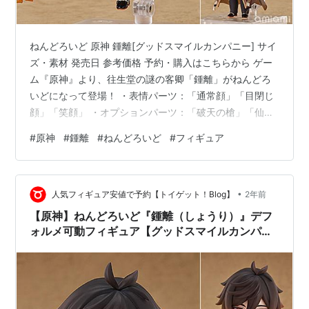
ねんどろいど 原神 鍾離[グッドスマイルカンパニー] サイ
ズ・素材 発売日 参考価格 予約・購入はこちらから ゲー
ム『原神』より、往生堂の謎の客卿「鍾離」がねんどろ
いどになって登場！ ・表情パーツ：「通常顔」「目閉じ
顔」「笑顔」 ・オプションパーツ：「破天の槍」「仙祖
の亡骸」「天星」「贈り物」ほか サイズ・素材 【サイ
#
原神
#
鍾離
#
ねんどろいど
#
フィギュア
ズ】全高：約100mm(ノンスケール) 【素材】プラスチッ
ク 発売日 ２５年０５月未定 参考価格 7,500円(税込) 予
約・購入はこちらから ねんどろいど 原神 鍾離[グッドス
•
マイルカンパニー] こちらの記事が気に入ったらはてなID
人気フィギュア安値で予約【トイゲット！Blog】
2年前
で読者になろう blogcircle.jp ラ…
【原神】ねんどろいど『鍾離（しょうり）』デフ
ォルメ可動フィギュア【グッドスマイルカンパニ
ー】2025年5月発売予定♪