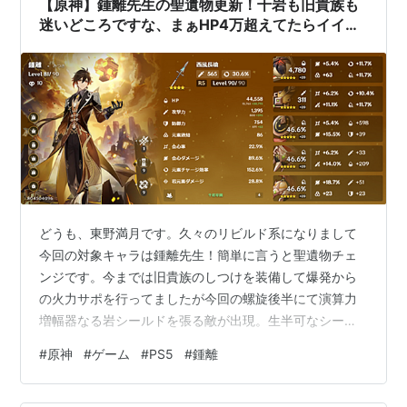
【原神】鍾離先生の聖遺物更新！千岩も旧貴族も
迷いどころですな、まぁHP4万超えてたらイイデ
ショ【Ver4.5】
どうも、東野満月です。久々のリビルド系になりまして
今回の対象キャラは鍾離先生！簡単に言うと聖遺物チェ
ンジです。今までは旧貴族のしつけを装備して爆発から
の火力サポを行ってましたが今回の螺旋後半にて演算力
増幅器なる岩シールドを張る敵が出現。生半可なシール
ドだと割られることもしばしばあり聖骸獣やコッペリア
#
原神
#
ゲーム
#
PS5
#
鍾離
等高火力系の敵も出現しシールドの耐久力に重きを置く
考えにし何気に廻聖してたやつでいいのが出たんで耐久