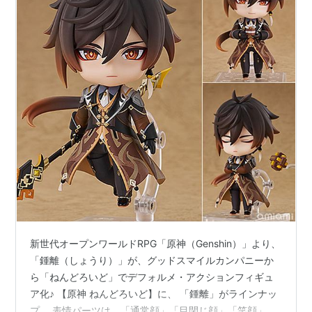
新世代オープンワールドRPG「原神（Genshin）」より、
「鍾離（しょうり）」が、グッドスマイルカンパニーか
ら「ねんどろいど」でデフォルメ・アクションフィギュ
ア化♪ 【原神 ねんどろいど】に、 「鍾離」がラインナッ
プ。 表情パーツは、「通常顔」「目閉じ顔」「笑顔」の