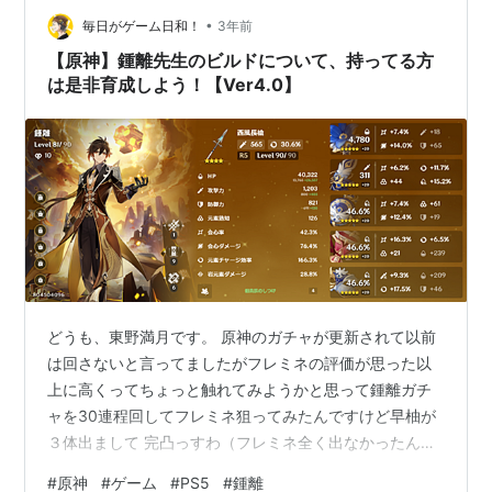
鍾離先生を新たに作成しました。 鍾離の今現在 聖遺物を
•
洗顔こと、千岩牢固に変更。前の旧貴族の時よりHPは増
毎日がゲーム日和！
3年前
えておらず、旧貴族のサブオプにHP関連が多めにあった
【原神】鍾離先生のビルドについて、持ってる方
為です。武器をスライム槍こと黒纓槍を装備す…
は是非育成しよう！【Ver4.0】
どうも、東野満月です。 原神のガチャが更新されて以前
は回さないと言ってましたがフレミネの評価が思った以
上に高くってちょっと触れてみようかと思って鍾離ガチ
ャを30連程回してフレミネ狙ってみたんですけど早柚が
３体出まして 完凸っすわ（フレミネ全く出なかったんで
すけど万が一星5キャラ出たらと思うと怖くってこれ以上
#
原神
#
ゲーム
#
PS5
#
鍾離