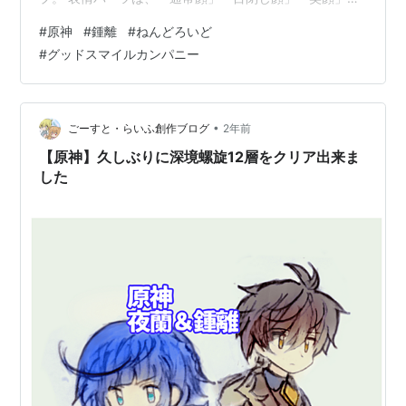
全3種♪ オプションとして「破天の槍」「仙祖の亡骸」
#
原神
#
鍾離
#
ねんどろいど
「天星」「贈り物」が付属☆ フィギュアのサイズは、 ノ
#
グッドスマイルカンパニー
ンスケールの全高：約10cm。 原型制作は「七兵衛」
（松田モデル）。 （※敬称略） ねんどろいど『鍾離』原
神 デフォルメ可動フィギュアは、グッドスマイルカンパ
ニーより2025年05月発売の予定です♪ 【駿河屋】
•
ごーすと・らいふ創作ブログ
2年前
figma『モナ…
【原神】久しぶりに深境螺旋12層をクリア出来ま
した