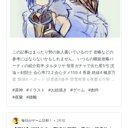
この記事はまったり勢の旅人書いているので 攻略などの
参考にはならないかもしれません。 いつもの螺旋攻略パ
ーティの紹介前半 タルタリヤ 恒常ガチャで出た星5弓 沈
淪＋剣闘士 会心率72.2 会心ダメ159.4 香菱 絶縁4 楓原万
葉 翠緑4 ベネット 旧貴族4後半 雷電将軍＆夜蘭＆行秋 絶
縁4鍾離 千岩4なぜかうちは祭礼の剣に恵まれない…。後
#
原神
#
イラスト
#
お絵描き
#
ゲーム
#
創作
半はメンバーが定まっておらず、 行秋かフリーナか…ナ
#
夜蘭
#
鍾離
ヒーダも候補だが育成途中 ヒーラーがいないのでフリー
ナ様を1凸するべきか) この編成で勝てなかった場合は前
後半のメンバーをシャッフルする。 例 雷電ナショナル
さて、螺旋にはだいぶ慣れてきました。 最近は攻…
•
毎日がゲーム日和！
2年前