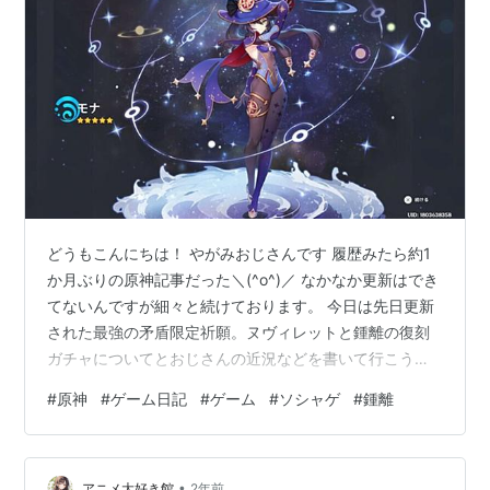
どうもこんにちは！ やがみおじさんです 履歴みたら約1
か月ぶりの原神記事だった＼(^o^)／ なかなか更新はでき
てないんですが細々と続けております。 今日は先日更新
された最強の矛盾限定祈願。ヌヴィレットと鍾離の復刻
ガチャについてとおじさんの近況などを書いて行こうと
思います(´ω`)
#
原神
#
ゲーム日記
#
ゲーム
#
ソシャゲ
#
鍾離
•
アニメ大好き館
2年前